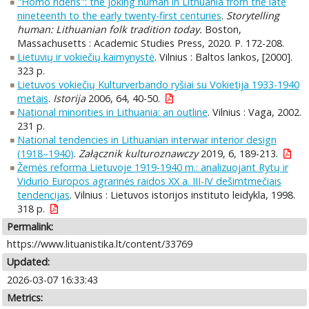
"Homo ridens": the joking human in Lithuania from the late
nineteenth to the early twenty-first centuries
.
Storytelling
human: Lithuanian folk tradition today.
Boston,
Massachusetts : Academic Studies Press, 2020. P. 172-208.
Lietuvių ir vokiečių kaimynystė
. Vilnius : Baltos lankos, [2000].
323 p.
Lietuvos vokiečių Kulturverbando ryšiai su Vokietija 1933-1940
metais
.
Istorija
2006, 64, 40-50.
National minorities in Lithuania: an outline
. Vilnius : Vaga, 2002.
231 p.
National tendencies in Lithuanian interwar interior design
(1918–1940)
.
Załącznik kulturoznawczy
2019, 6, 189-213.
Žemės reforma Lietuvoje 1919-1940 m.: analizuojant Rytų ir
Vidurio Europos agrarinės raidos XX a. III-IV dešimtmečiais
tendencijas
. Vilnius : Lietuvos istorijos instituto leidykla, 1998.
318 p.
Permalink:
https://www.lituanistika.lt/content/33769
Updated:
2026-03-07 16:33:43
Metrics: