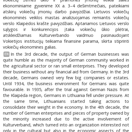
ekonominiame gyvenime XX a. 3–4 dešimtmečiais, pateikiami
atskirų vokiečių įmonių darbo pavyzdžiai. Lietuvos vokiečių
ekonominės veiklos mastas analizuojamas remiantis vokiečių
verslo Klaipėdos krašte pavyzdžiais. Aptariamos Lietuvos verslo
sąlygos ir konkurencijos įtaka vokiečių ūkio plėtrai,
atskleidžiamas Kulturverbando vaidmuo pasinaudojant
Vokietijos institucijų teikiama finansine parama, skirta stiprinti
vokiečių ekonomines galias.
In the 3rd decade, the output of German businesses was
EN
quite humble as the majority of German community worked in
the agricultural sector or ran small enterprises. They developed
their business without any financial aid from Germany. In the 3rd
decade, Germans owned very few big companies or estates.
Until 1934, the business environment for Germans was quite
favourable. In 1935, after the trial against German Nazis from
the Klaipėda region, Germans in Lithuania fell under pressure. At
the same time, Lithuanians started taking actions to
consolidate their weight in the economy. In the 4th decade, the
number of German enterprises and pieces of property owned by
the minority increased due to the active involvement of
Kulturverband, which turned into an organization interested not
only in the cultural but also in the economic aspects of the