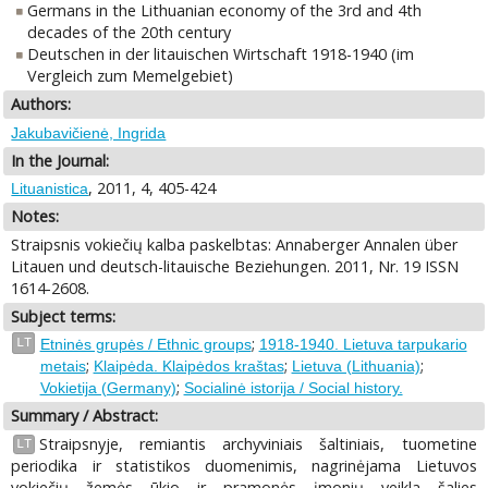
Germans in the Lithuanian economy of the 3rd and 4th
decades of the 20th century
Deutschen in der litauischen Wirtschaft 1918-1940 (im
Vergleich zum Memelgebiet)
Authors:
Jakubavičienė, Ingrida
In the Journal:
, 2011, 4, 405-424
Lituanistica
Notes:
Straipsnis vokiečių kalba paskelbtas: Annaberger Annalen über
Litauen und deutsch-litauische Beziehungen. 2011, Nr. 19 ISSN
1614-2608.
Subject terms:
;
LT
Etninės grupės / Ethnic groups
1918-1940. Lietuva tarpukario
;
;
;
metais
Klaipėda. Klaipėdos kraštas
Lietuva (Lithuania)
;
Vokietija (Germany)
Socialinė istorija / Social history.
Summary / Abstract:
Straipsnyje, remiantis archyviniais šaltiniais, tuometine
LT
periodika ir statistikos duomenimis, nagrinėjama Lietuvos
vokiečių žemės ūkio ir pramonės įmonių veikla šalies