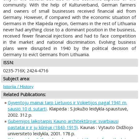
community. With the help of Kulturverband, German farmers
and owners of small businesses received financial aid from
Germany. However, if compared with the economic situation of
Germans in the Klaipėda region, Germans in the rest of Lithuania
never had anything close to a dominant position in the business,
received fewer financial injections and had to face competition
in the market and national discrimination. Evolving business
plans were disrupted in 1940 by the political decision of
Germany to evict Germans from Lithuania.
ISSN:
0235-716X; 2424-4716
Subject area:
Istorija / History
Related Publications:
Gyventojų mainai tarp Lietuvos ir Vokietijos pagal 1941 m.
sausio 10 d. sutartį
. Klaipėda : S.Jokužio leidykla-spaustuvė,
2002. 312 p.
Gubernijos laikotarpis Kauno architektūroje: svarbiausi
pastatai ir ir jų kūrėjai (1843-1915)
. Kaunas : Vytauto Didžiojo
universiteto leidykla, 2001. 178 p.