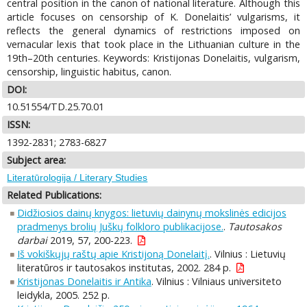
central position in the canon of national literature. Although this
article focuses on censorship of K. Donelaitis’ vulgarisms, it
reflects the general dynamics of restrictions imposed on
vernacular lexis that took place in the Lithuanian culture in the
19th–20th centuries. Keywords: Kristijonas Donelaitis, vulgarism,
censorship, linguistic habitus, canon.
DOI:
10.51554/TD.25.70.01
ISSN:
1392-2831; 2783-6827
Subject area:
Literatūrologija / Literary Studies
Related Publications:
Didžiosios dainų knygos: lietuvių dainynų mokslinės edicijos
pradmenys brolių Juškų folkloro publikacijose.
.
Tautosakos
darbai
2019, 57, 200-223.
Iš vokiškųjų raštų apie Kristijoną Donelaitį.
. Vilnius : Lietuvių
literatūros ir tautosakos institutas, 2002. 284 p.
Kristijonas Donelaitis ir Antika
. Vilnius : Vilniaus universiteto
leidykla, 2005. 252 p.