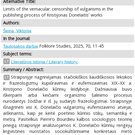
Alternative Title:
Limits of the vernacular: censorship of vulgarisms in the
publishing process of Kristijonas Donelaitis' works
Authors:
Šeina, Viktorija
In the Journal:
Folklore Studies, 2025, 70, 11-45
Tautosakos darbai
Subject terms:
LT
Literatūros istorija / Literary history.
Summary / Abstract:
Straipsnyje nagrinėjamas stačiokiškos liaudiškosios leksikos
LT
ir frazeologizmų kupiūravimas ir eufemizavimas XIX–XX a.
Kristijono Donelaičio kūrinių leidyboje. Dažniausiai buvo
iškerpami arba keičiami organizmo šalinimo procesus
nurodantys žodžiai ir iš jų sudaryti frazeologizmai. Straipsnyje
išnagrinėti visi K. Donelaičio vulgarizmų eufemizavimo atvejai,
aiškinantis, kaip jie keitė poetinio kūrinio stilių, semantiką ir
metrą. Pasitelkus Pierre’o Bourdieu kalbos sociologijos teorinę
prieigą straipsnyje analizuojamos K. Donelaičio kūrinių rengėjų
lingvistinės nuostatos sociokultūriniame konkretaus meto