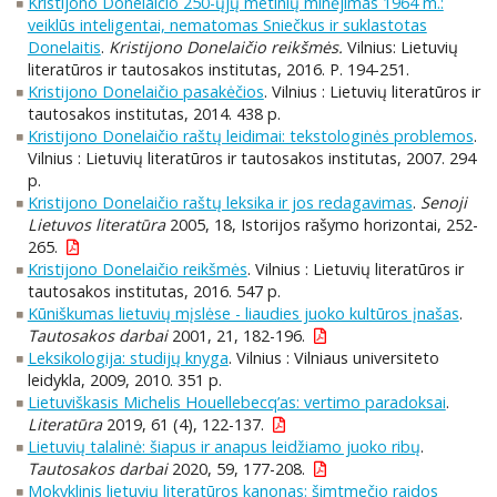
Kristijono Donelaičio 250-ųjų metinių minėjimas 1964 m.:
veiklūs inteligentai, nematomas Sniečkus ir suklastotas
Donelaitis
.
Kristijono Donelaičio reikšmės.
Vilnius: Lietuvių
literatūros ir tautosakos institutas, 2016. P. 194-251.
Kristijono Donelaičio pasakėčios
. Vilnius : Lietuvių literatūros ir
tautosakos institutas, 2014. 438 p.
Kristijono Donelaičio raštų leidimai: tekstologinės problemos
.
Vilnius : Lietuvių literatūros ir tautosakos institutas, 2007. 294
p.
Kristijono Donelaičio raštų leksika ir jos redagavimas
.
Senoji
Lietuvos literatūra
2005, 18, Istorijos rašymo horizontai, 252-
265.
Kristijono Donelaičio reikšmės
. Vilnius : Lietuvių literatūros ir
tautosakos institutas, 2016. 547 p.
Kūniškumas lietuvių mįslėse - liaudies juoko kultūros įnašas
.
Tautosakos darbai
2001, 21, 182-196.
Leksikologija: studijų knyga
. Vilnius : Vilniaus universiteto
leidykla, 2009, 2010. 351 p.
Lietuviškasis Michelis Houellebecq’as: vertimo paradoksai
.
Literatūra
2019, 61 (4), 122-137.
Lietuvių talalinė: šiapus ir anapus leidžiamo juoko ribų
.
Tautosakos darbai
2020, 59, 177-208.
Mokyklinis lietuvių literatūros kanonas: šimtmečio raidos