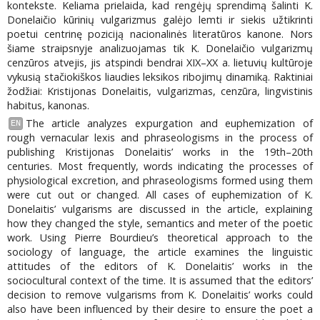
kontekste. Keliama prielaida, kad rengėjų sprendimą šalinti K.
Donelaičio kūrinių vulgarizmus galėjo lemti ir siekis užtikrinti
poetui centrinę poziciją nacionalinės literatūros kanone. Nors
šiame straipsnyje analizuojamas tik K. Donelaičio vulgarizmų
cenzūros atvejis, jis atspindi bendrai XIX–XX a. lietuvių kultūroje
vykusią stačiokiškos liaudies leksikos ribojimų dinamiką. Raktiniai
žodžiai: Kristijonas Donelaitis, vulgarizmas, cenzūra, lingvistinis
habitus, kanonas.
The article analyzes expurgation and euphemization of
EN
rough vernacular lexis and phraseologisms in the process of
publishing Kristijonas Donelaitis’ works in the 19th–20th
centuries. Most frequently, words indicating the processes of
physiological excretion, and phraseologisms formed using them
were cut out or changed. All cases of euphemization of K.
Donelaitis’ vulgarisms are discussed in the article, explaining
how they changed the style, semantics and meter of the poetic
work. Using Pierre Bourdieu’s theoretical approach to the
sociology of language, the article examines the linguistic
attitudes of the editors of K. Donelaitis’ works in the
sociocultural context of the time. It is assumed that the editors’
decision to remove vulgarisms from K. Donelaitis’ works could
also have been influenced by their desire to ensure the poet a