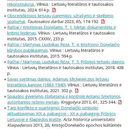
rekonstrukcija.
. Vilnius : Lietuvių literatūros ir tautosakos
institutas, 2024. 614 p.
Obsceniškosios lietuvių paremijos: užrašymo ir skelbimo
ypatumai
.
Tautosakos darbai
2023, 65, 174-192.
Raštai / Kristijonas Donelaitis. T. 1. Metai: dokumentinis ir
kritinis leidimas
. Vilnius : Lietuvių literatūros ir tautosakos
institutas, 2015. CXXXV, 233 p.
Raštai / Martynas Liudvikas Rėza. T. 4. Kristijono Donelaičio
kūrybos publikavimas
. Vilnius : Lietuvių literatūros ir
tautosakos institutas, 2015. 594 p.
Raštai / Martynas Liudvikas Rėza. T. 5. Prūsijos lietuvių dainos
.
Vilnius : Lietuvių literatūros ir tautosakos institutas, 2018. 438
p.
Savas svetimas dainius. Adamas Mickiewiczius lietuvių
literatūros kanone (1883-1940)
. Vilnius : Lietuvių literatūros ir
tautosakos institutas, 2021. 302 p.
Spaudos gyvenimo stebėsena ir kontrolė Antano Smetonos
autoritarinio režimo metais
.
Knygotyra
2013, 61, 325-344.
Tarp konflikto ir suartėjimo: Donelaičio simbolio
aktualizavimas XIX a. pabaigoje - XX a. pabaigoje Prūsijos
Lietuvoje ir Klaipėdos krašte
.
Acta historica universitatis
Klaipedensis
2013, 26, KristijoDonelaičio epochos kultūrinės