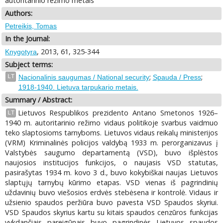
autoritarinio režimo metais
Authors:
Petreikis, Tomas
In the Journal:
, 2013, 61, 325-344
Knygotyra
Subject terms:
;
;
LT
Nacionalinis saugumas / National security
Spauda / Press
1918-1940. Lietuva tarpukario metais.
Summary / Abstract:
Lietuvos Respublikos prezidento Antano Smetonos 1926–
LT
1940 m. autoritarinio režimo vidaus politikoje svarbus vaidmuo
teko slaptosioms tarnyboms. Lietuvos vidaus reikalų ministerijos
(VRM) Kriminalinės policijos valdybą 1933 m. perorganizavus į
Valstybės saugumo departamentą (VSD), buvo išplėstos
naujosios institucijos funkcijos, o naujasis VSD statutas,
pasirašytas 1934 m. kovo 3 d., buvo kokybiškai naujas Lietuvos
slaptųjų tarnybų kūrimo etapas. VSD vienas iš pagrindinių
uždavinių buvo viešosios erdvės stebėsena ir kontrolė. Vidaus ir
užsienio spaudos peržiūra buvo pavesta VSD Spaudos skyriui.
VSD Spaudos skyrius kartu su kitais spaudos cenzūros funkcijas
vykdančiais pareigūnais buvo pagrindinės Lietuvos spaudos