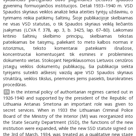
gyvenimą formuojančios institucijos. Detali 1933–1940 m. VSD
Spaudos skyriaus veiklos analizė lieka ateities tyrėjų uždaviniu, o
tyrimams reikia patikimų šaltinių. Šioje publikacijoje skelbiamas
ne visas VSD statutas, o tik Spaudos skyriaus veiklą liečiantis
įsakymas (LCVA f. 378, ap. 3, b. 3425, lap. 67–80). Laikomasi
kritinio šaltinių skelbimo principų, skelbiamas tekstas
pateikiamas be taisymų, paliekant to meto kalbos normas ir
istorizmus, teksto komentarai pateikiami išnašose,
koncentruotai komentuojant tik esmines ir problemines
dokumento vietas. Stokojant Nepriklausomos Lietuvos cenzūros
įstaigų veiklos dokumentų publikacijų, šia publikacija siekta
tyrėjams suteikti aiškesnį vaizdą apie VSD Spaudos skyriaus
struktūrą, veiklos tikslus, priemones jiems pasiekti, biurokratines
procedūras.
In the internal policy of authoritarian regimes carried out in
EN
1926-1940 and supported by the president of the Republic of
Lithuania Antanas Smetona an important role was given to
secret services. When in 1933 the Lithuanian Criminal Police
Board of the Ministry of the Interior (MI) was reorganized into
the State Security Department (SSD), the functions of the new
institution were expanded, while the new SSD statute signed on
the 3rd of March, 1934, was treated as a qualitative new stage