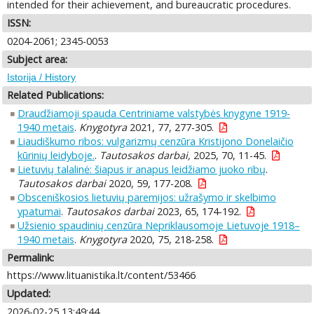
intended for their achievement, and bureaucratic procedures.
ISSN:
0204-2061; 2345-0053
Subject area:
Istorija / History
Related Publications:
Draudžiamoji spauda Centriniame valstybės knygyne 1919-
1940 metais
.
Knygotyra
2021, 77, 277-305.
Liaudiškumo ribos: vulgarizmų cenzūra Kristijono Donelaičio
kūrinių leidyboje.
.
Tautosakos darbai,
2025, 70, 11-45.
Lietuvių talalinė: šiapus ir anapus leidžiamo juoko ribų
.
Tautosakos darbai
2020, 59, 177-208.
Obsceniškosios lietuvių paremijos: užrašymo ir skelbimo
ypatumai
.
Tautosakos darbai
2023, 65, 174-192.
Užsienio spaudinių cenzūra Nepriklausomoje Lietuvoje 1918–
1940 metais
.
Knygotyra
2020, 75, 218-258.
Permalink:
https://www.lituanistika.lt/content/53466
Updated:
2026-02-25 13:49:44