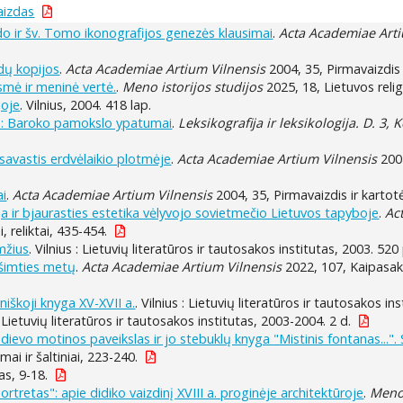
aizdas
do ir šv. Tomo ikonografijos genezės klausimai
.
Acta Academiae Arti
zdų kopijos
.
Acta Academiae Artium Vilnensis
2004, 35, Pirmavaizdis i
smė ir meninė vertė.
.
Meno istorijos studijos
2025, 18, Lietuvos relig
joje
. Vilnius, 2004. 418 lap.
": Baroko pamokslo ypatumai
.
Leksikografija ir leksikologija. D. 3,
 savastis erdvėlaikio plotmėje
.
Acta Academiae Artium Vilnensis
2002
ai
.
Acta Academiae Artium Vilnensis
2004, 35, Pirmavaizdis ir kartotė
ija ir bjaurasties estetika vėlyvojo sovietmečio Lietuvos tapyboje
.
Ac
, reliktai, 435-454.
amžius
. Vilnius : Lietuvių literatūros ir tautosakos institutas, 2003. 520 
ešimties metų
.
Acta Academiae Artium Vilnensis
2022, 107, Kaipasakot
niškoji knyga XV-XVII a.
. Vilnius : Lietuvių literatūros ir tautosakos in
 : Lietuvių literatūros ir tautosakos institutas, 2003-2004. 2 d.
 dievo motinos paveikslas ir jo stebuklų knyga "Mistinis fontanas...". 
mai ir šaltiniai, 223-240.
as, 9-18.
tretas": apie didiko vaizdinį XVIII a. proginėje architektūroje
.
Meno