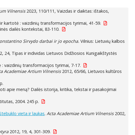
um Vilnensis
2023, 110/111, Vaizdas ir daiktas: ištakos,
r kartotė : vaizdinių transformacijos tyrimai, 41-59.
inės dailės kontekstai, 83-110.
 Konstantino Sirvydo darbai ir jo epocha.
Vilnius: Lietuvių kalbos
, 24, Tipas ir individas Lietuvos Didžiosios Kunigaikštystės
 : vaizdinių transformacijos tyrimai, 7-17.
ta Academiae Artium Vilnensis
2012, 65/66, Lietuvos kultūros
p.
i apie meną? Dailės istorija, kritika, tekstai ir pasakojimai
stitutas, 2004. 245 p.
Stebuklo vieta ir laukas
.
Acta Academiae Artium Vilnensis
2002,
tyra
2012, 19, 4, 301-309.