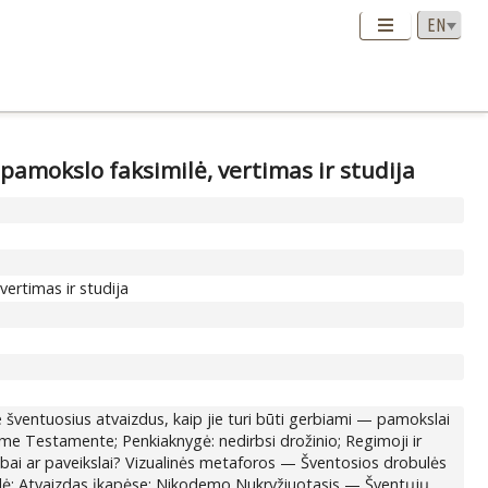
pamokslo faksimilė, vertimas ir studija
ertimas ir studija
ventuosius atvaizdus, kaip jie turi būti gerbiami — pamokslai
ame Testamente; Penkiaknygė: nedirbsi drožinio; Regimoji ir
tabai ar paveikslai? Vizualinės metaforos — Šventosios drobulės
robulė; Atvaizdas įkapėse; Nikodemo Nukryžiuotasis — Šventųjų