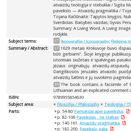
atvaizdų teologija ir stebuklai / Sigita M
paveikslo — Atvaizdų pragmatika / Tojan
Tojana Račiūnaitė: Tapytos knygos; Nukry
Sverdiolas: Baisybės vaizdas; Gyvas Peru
Summary: A Living Word, A Living Imag
rodyklė.
Subject terms:
;
LT
Ikonografija / Iconography
Religinis m
Summary / Abstract:
1629 metais Krokuvoje buvo išspaus
LT
būti gerbiami". Šioje knygoje publikuoj
istoriniais siužetais ir spalvingais pas
Jėzaus originaliųjų atvaizdų-atspaudų
Dangiškosios Jeruzalės atvaizdo puošyb
atvaizdų šaltinis ir jų suvokimo pagrinda
The book contains a facsimile of 
EN
Lithuanian and an explicated comment u
ISBN:
9789955854630
Subject area:
Filosofija / Philosophy
Teologija / T
Parts:
p. 54-80
Pamokslai apie paveikslus
p. 82-106
Paveikslas - ne stabas
p. 140-161.
Atvaizdų pragmatika
p. 182-200.
Paveikslų galia