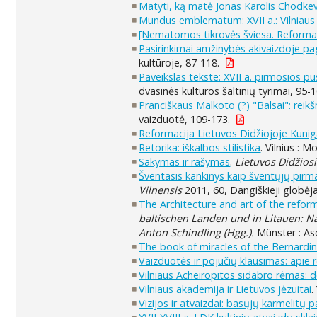
Matyti, ką matė Jonas Karolis Chodkevi
Mundus emblematum: XVII a.: Vilniaus s
[Nematomos tikrovės šviesa. Reformac
Pasirinkimai amžinybės akivaizdoje pa
kultūroje, 87-118.
Paveikslas tekste: XVII a. pirmosios p
dvasinės kultūros šaltinių tyrimai, 95-1
Pranciškaus Malkoto (?) "Balsai": rei
vaizduotė, 109-173.
Reformacija Lietuvos Didžiojoje Kuniga
Retorika: iškalbos stilistika
. Vilnius : M
Sakymas ir rašymas
.
Lietuvos Didžiosi
Šventasis kankinys kaip šventųjų pirma
Vilnensis
2011, 60, Dangiškieji globėja
The Architecture and art of the refor
baltischen Landen und in Litauen: Na
Anton Schindling (Hgg.).
Münster : Asc
The book of miracles of the Bernardin
Vaizduotės ir pojūčių klausimas: apie
Vilniaus Acheiropitos sidabro rėmas:
Vilniaus akademija ir Lietuvos jėzuitai
.
Vizijos ir atvaizdai: basųjų karmelitų p