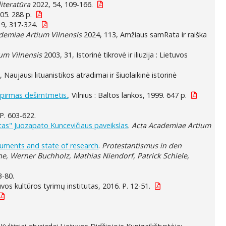
literatūra
2022, 54, 109-166.
005. 288 p.
9, 317-324.
demiae Artium Vilnensis
2024, 113, Amžiaus samRata ir raiška
um Vilnensis
2003, 31, Istorinė tikrovė ir iliuzija : Lietuvos
 Naujausi lituanistikos atradimai ir šiuolaikinė istorinė
. pirmas dešimtmetis.
. Vilnius : Baltos lankos, 1999. 647 p.
 P. 603-622.
ytas" Juozapato Kuncevičiaus paveikslas
.
Acta Academiae Artium
numents and state of research
.
Protestantismus in den
e, Werner Buchholz, Mathias Niendorf, Patrick Schiele,
3-80.
uvos kultūros tyrimų institutas, 2016. P. 12-51.