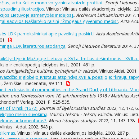
čius, arba Keli etmono votyvinio atvaizdo profiliai.
.
Senoji Lietuvos 
paudinių iliustracijos
. Vilnius : Vilniaus dailės akademijos leidykla, 2
ijos Lietuvoje asmenybės ir idėjos].
.
Archivum Lithuanicum
2017, 1
gal Radvilos Našlaitėlio raižinį "Žmogaus gyvenimo medis"
.
Acta Aca
usės LDK pamokslininkai apie paveikslų paskirtį
.
Acta Academiae Arti
01.
kšminga LDK literatūros atodanga
.
Senoji Lietuvos literatūra
2014, 37,
ikštystėje ir Mažojoje Lietuvoje: XVI a. trečias dešimtmetis - XVII a
okslo ir enciklopedijų leidybos inst., 2001. 461 p.
os Kunigaikštijos kultūra: tyrinėjimai ir vaizdai.
Vilnius: Aidai, 2001.
vaizdžio ir globėjo Kristaus atspindys XVII a. poezijoje: "krauju tap
i, žemiškieji mecenatai, 99-111.
med ecclesiastical communities in the Grand Duchy of Lithuania. Mo
tion und Konfession vom 16. Jahrhundert bis 1918 / Matthias Asch
hendorff Verlag, 2021. P. 525-535.
es of Minsk (1672)
.
Journal of Byelorussian studies
2022, 12, 1/2, 6
 religinio meno suvokimą
.
Vaizdų tekstai - tekstų vaizdai.
Vilnius: Liet
 dekoras ar komentaras?
.
Meno istorijos studijos
2022, 11, 143-178.
 Vilnius : Aidai, 2002. 543 p.
alikimas
. Vilnius : Vilniaus dailės akademijos leidykla, 2003. 287 p.