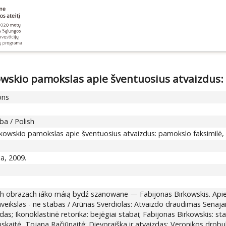
owskio pamokslas apie šventuosius atvaizdus: 
ons
ba / Polish
rkowskio pamokslas apie šventuosius atvaizdus: pamokslo faksimilė, v
la, 2009.
h obrazach iáko máią bydź szanowane — Fabijonas Birkowskis. Apie š
aveikslas - ne stabas / Arūnas Sverdiolas: Atvaizdo draudimas Senaj
das; Ikonoklastinė retorika: bejėgiai stabai; Fabijonas Birkowskis: s
slauskaitė, Tojana Račiūnaitė: Dievoraiška ir atvaizdas; Veronikos d