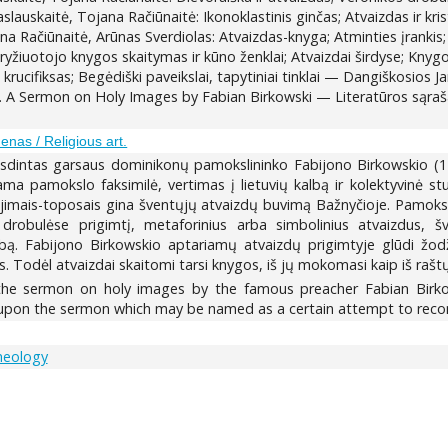
aslauskaitė, Tojana Račiūnaitė: Ikonoklastinis ginčas; Atvaizdas ir krist
a Račiūnaitė, Arūnas Sverdiolas: Atvaizdas-knyga; Atminties įrankis
žiuotojo knygos skaitymas ir kūno ženklai; Atvaizdai širdyse; Knygos
 krucifiksas; Begėdiški paveikslai, tapytiniai tinklai — Dangiškosios
e. A Sermon on Holy Images by Fabian Birkowski — Literatūros sąr
enas / Religious art.
dintas garsaus dominikonų pamokslininko Fabijono Birkowskio (156
ama pamokslo faksimilė, vertimas į lietuvių kalbą ir kolektyvinė s
akojimais-toposais gina šventųjų atvaizdų buvimą Bažnyčioje. Pamoksli
 drobulėse prigimtį, metaforinius arba simbolinius atvaizdus, 
ą. Fabijono Birkowskio aptariamų atvaizdų prigimtyje glūdi žodži
s. Todėl atvaizdai skaitomi tarsi knygos, iš jų mokomasi kaip iš raštų
the sermon on holy images by the famous preacher Fabian Birkows
pon the sermon which may be named as a certain attempt to recons
heology