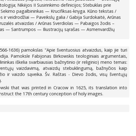
ologija; Nikėjos II Susirinkimo definicijos; Stebuklas prie
; Sekimo pagalbininkas — Krucifiksas-knyga. Kūno tekstas /
 ir veidrodžiai — Paveikslų galia / Gabija Surdokaitė, Arūnas
 Jaruzalės atvaizdas / Arūnas Sverdiolas — Pabaigos žodis –
ašas — Santrumpos — Iliustracijų sąrašas — Asmenvardžių
6-1636) pamokslas "Apie šventuosius atvaizdus, kaip jie turi
tudija. Pamoksle Fabijonas Birkowskis teologiniais argumentais,
ninkas iškelia svarbiausias bažnytinio (ir religinio) meno temas:
šventųjų vaizdavimą, atvaizdų stebuklingumą, bažnyčios kaip
o ir vaizdo sąveika. Šv. Raštas - Dievo žodis, visų šventųjų
.
ki that was printed in Cracow in 1625, its translation into
truct the 17th century conception of holy images.