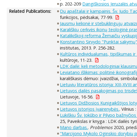
p. 202-209
Dangiškosios Jeruzalės atv
Related Publications:
Du apaštalai ir kampainis. Šv. Judo Ta
funkcijos, pėdsakai, 77-99.
Jausmų kelionė ir stebuklingųjų atvai
Karališkių cerkvės ikonų teologinė pra
Katalikiškoji reforma Žemaičių vyskupi
Konstantino Sirvydo "Punktai sakymų
institutas, 2013. P. 256-282.
Kultūros individualumas, tipiškumas ir
kultūroje, 11-23.
LDK dailė: keli metodologiniai klausim
Leviatano išlikimas: politinė ikonograf
karališkasis dėmuo: įvaizdžiai, simboliai
Lietuvių literatūros istorija: XIII-XVIII 
Lietuvos dailės pasakojimas po trisd
Lietuvoje, 16-56.
Lietuvos Didžiosios Kunigaikštijos loty
Lietuvos istorijos įvairenybės.
. Vilnius
Lukiškių Šv. Jokūbo ir Pilypo bažnyčios
25, Paveikslas ir knyga : LDK dailės tyri
Mano darbas.
.
Problemos
2020, pried
"Marcijono Mykolo Oginskio dorybių por