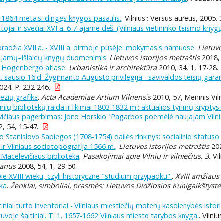
-1864 metais: dingęs knygos pasaulis.
. Vilnius : Versus aureus, 2005. 
tojai ir svečiai XVI a. 6-7-ajame deš. (Vilniaus vietininko teismo k
 pradžia XVII a. - XVIII a. pirmoje pusėje: mokymasis namuose
.
Lietuvo
pajamų–išlaidų knygų duomenimis
.
Lietuvos istorijos metraštis
2018, 
ir Hogenbergo atlase
.
Urbanistika ir architektūra
2010, 34, 1, 17-28.
m. sausio 16 d. Žygimanto Augusto privilegija - savivaldos teisių ga
 2024. P. 232-246.
tezių grafika
.
Acta Academiae Artium Vilnensis
2010, 57, Meninis Vilni
nių bibliotekų raida ir likimai 1803-1832 m.: aktualios tyrimų kryptys.
vičiaus pagerbimas: Jono Horskio "Pagarbos poemėlė naujajam Vilniaus
, 54, 15-47.
 Stanislovo Sapiegos (1708-1754) dailės rinkinys: socialinio statuso 
 ir Vilniaus sociotopografija 1566 m.
.
Lietuvos istorijos metraštis
202
 Macelevičiaus biblioteka
.
Pasakojimai apie Vilnių ir vilniečius. 3.
Vil
uanus
2008, 54, 1, 29-50.
e XVIII wieku, czyli historyczne "studium przypadku".
.
XVIII amžiaus
ika
.
Ženklai, simboliai, prasmės: Lietuvos Didžiosios Kunigaikštystė
tiniai turto inventoriai - Vilniaus miestiečių moterų kasdienybės istorij
uvoje šaltiniai. T. 1. 1657-1662 Vilniaus miesto tarybos knyga.
. Vilni