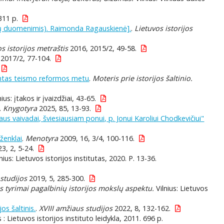
311 p.
nygų duomenimis). Raimonda Ragauskienė].
.
Lietuvos istorijos
s istorijos metraštis
2016, 2015/2, 49-58.
2017/2, 77-104.
rantas teismo reformos metu
.
Moteris prie istorijos šaltinio.
us: įtakos ir įvaizdžiai, 43-65.
.
Knygotyra
2025, 85, 13-93.
 vaivadai, šviesiausiam ponui, p. Jonui Karoliui Chodkevičiui"
ženklai
.
Menotyra
2009, 16, 3/4, 100-116.
3, 2, 5-24.
nius: Lietuvos istorijos institutas, 2020. P. 13-36.
 studijos
2019, 5, 285-300.
s tyrimai pagalbinių istorijos mokslų aspektu.
Vilnius: Lietuvos
os šaltinis.
.
XVIII amžiaus studijos
2022, 8, 132-162.
us : Lietuvos istorijos instituto leidykla, 2011. 696 p.