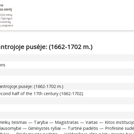
 antrojoje pusėje: (1662-1702 m.)
ons
. antrojoje pusėje: (1662-1702 m.)
second half of the 17th century (1662-1702)
ininkų teismas — Taryba — Magistratas — Vaitas — Kitos institucijo
riklausomybė — Giminystės ryšiai — Turtinė padėtis — Profesinė sud