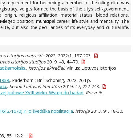
he key requirement for becoming a member of the ruling elite was
gistracy, voigts formed the basis of the city’s self-government.
origin, religious affiliation, material status, blood relations,
ivileged position, municipal career, life style and mentality. The
ite, but also the peculiarities of its everyday and cultural life.
vos istorijos metraštis
2022, 2022/1, 197-203.
tuvos istorijos studijos
2019, 43, 44-70.
radžiamokslis.
.
Istorijos akiračiai.
Vilnius: Lietuvos istorijos
1939.
. Paderborn : Brill Schoning, 2022. 264 p.
riu.
.
Senoji Lietuvos literatūra
2019, 47, 222-248.
wszej połowie XVIII wieku. Wstęp do badań
.
Rocznik
1612-1670) ir jo švediška nobilitacija
.
Istorija
2013, 91, 18-30.
3, 55, 12-21.