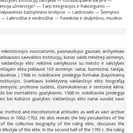
 valstybės institucijų santykiai — Užmunicipalinė karjera —
ncija užmiestyje? — Tarp integracijos ir frakcingumo —
. Dalyvavimas bažnytinėse brolijose — Laidotuvės — Šeimynos
 Laikrodžiai ir veidrodžiai — Paveikslai ir skulptūros, muzikos
mikroistorijos nuostatomis, pasinaudojus gausiais archyviniais
svarbiausios savivaldos institucijų, kurias valdė minėtieji asmenys,
a valdančiojo elito reikšmė santykiuose su miesto ir valstybės
čiajam elitui priklausė 103 asmenys: vaitai, burmistrai, tarėjai,
kliuvimas į 1568 m. nobilitacine privilegija formaliai įbajorinamą
itucijos. Svarbiausi kolektyvinę valdančiojo elito biografiją
minystė, profesinė sudėtis, išsimokslinimas ir teritorinė kilmė.
ūdo bei mentaliteto ypatybėmis. 1568 m. nobilitacinė privilegija
ities bei kultūros ypatybes. Valdančiojo elito nariai suvokė savo
ic method and microhistorical attitudes as well as vast archive
lnius in 1662–1702. He also reveals the key peculiarities of the
f the collective biography of the ruling elite, discusses the
 lifestyle of the elite. In the second half of the 17th c. the ruling