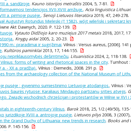
II a. sandūroje
.
Kauno istorijos metraštis
2004, 5, 7-81.
ų formavimosi tendencijos XVII-XVIII amžiuje.
.
Acta linguistica Lithua
III a. pirmoje pusėje.
.
Senoji Lietuvos literatūra
2019, 47, 249-278.
ł Augustyn Rotundus Mieleski († 1582), wójt wileński i sekretarz kr
wne Akt Dawnych, 2020. P. 122-139.
etuvoje
.
Vytauto Didžiojo karo muziejus 2017 metais
2018, 2017, 17
storija.
.
Knygų aidai
2005, 2, 20-23.
 1990 m.: praradimai ir sugrįžimai
. Vilnius : Versus aureus, [2006]. 141 
e
.
Kultūros paminklai
2013, 17, 144-155.
rmuoju nepriklausomybės dešimtmečiu
.
Lituanistica
2024, 2, 118-138.
ilnius: forms of writing and rhetorical spaces in the city
. Turnhout :
 a. - XX a. pradžia).
. Vilnius : Diemedis, 2008. 291 p.
ies from the archaeology collection of the National Museum of Lith
ojoje pusėje : gyvenimo sumiestinimo Lietuvoje atodangos.
. Vilnius : 
tuvos šiaurės rytuose: Karaliaus Mindaugo partizanų srities atvejis
.
G
ego. Związki wschodnich chrześcijan i protestantów w Wilnie w XVI i 
itals in eighteenth-century Vilnius
.
Barok
2018, 25, 1/2 (49/50), 135-
ko jurizdikoje XVIII a. antrojoje pusėje
.
Lietuvos pilys
2008, 3 (2007),
in the Grand Duchy of Lithuania: new trends in research
.
Books and l
2006. P. 145-156.