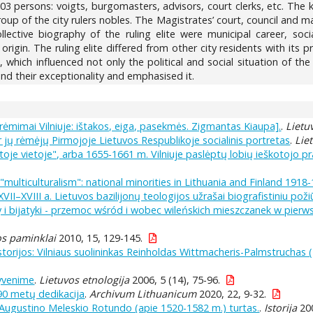
f 103 persons: voigts, burgomasters, advisors, court clerks, etc. T
oup of the city rulers nobles. The Magistrates’ court, council and ma
ective biography of the ruling elite were municipal career, social 
origin. The ruling elite differed from other city residents with its pr
 which influenced not only the political and social situation of the el
nd their exceptionality and emphasised it.
rėmimai Vilniuje: ištakos, eiga, pasekmės. Zigmantas Kiaupa].
.
Lietu
 jų rėmėjų Pirmojoje Lietuvos Respublikoje socialinis portretas
.
Lie
itoje vietoje", arba 1655-1661 m. Vilniuje paslėptų lobių ieškotojo p
multiculturalism": national minorities in Lithuania and Finland 1918-
II–XVIII a. Lietuvos bazilijonų teologijos užrašai biografistiniu požiū
y i bijatyki - przemoc wśród i wobec wileńskich mieszczanek w pier
os paminklai
2010, 15, 129-145.
storijos: Vilniaus suolininkas Reinholdas Wittmacheris-Palmstruchas (
gyvenime
.
Lietuvos etnologija
2006, 5 (14), 75-96.
690 metų dedikacija
.
Archivum Lithuanicum
2020, 22, 9-32.
to Augustino Meleskio Rotundo (apie 1520-1582 m.) turtas.
.
Istorija
200