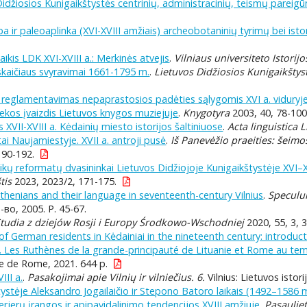
Didžiosios Kunigaikštystės centrinių, administracinių, teismų pare
a ir paleoaplinka (XVI-XVIII amžiais) archeobotaninių tyrimų bei isto
aikis LDK XVI-XVIII a.: Merkinės atvejis
.
Vilniaus universiteto Istori
 skaičiaus svyravimai 1661-1795 m.
.
Lietuvos Didžiosios Kunigaikštyst
 reglamentavimas nepaprastosios padėties sąlygomis XVI a. viduryje 
tekos įvaizdis Lietuvos knygos muziejuje
.
Knygotyra
2003, 40, 78-100
VII-XVIII a. Kėdainių miesto istorijos šaltiniuose
.
Acta linguistica 
i Naujamiestyje. XVII a. antroji pusė
.
Iš Panevėžio praeities: šeimo
190-192.
likų reformatų dvasininkai Lietuvos Didžiojoje Kunigaikštystėje XVI
tis
2023, 2023/2, 171-175.
uthenians and their language in seventeenth-century Vilnius
.
Speculum
о, 2005. P. 45-67.
tudia z dziejów Rosji i Europy Środkowo-Wschodniej
2020, 55, 3, 3
f German residents in Kėdainiai in the nineteenth century: introduc
 Les Ruthènes de la grande-principauté de Lituanie et Rome au temps 
se de Rome, 2021. 644 p.
III a.
.
Pasakojimai apie Vilnių ir vilniečius. 6.
Vilnius: Lietuvos istori
ystėje Aleksandro Jogailaičio ir Stepono Batoro laikais (1492–1586 
erjerų įrangos ir apipavidalinimo tendencijos XVIII amžiuje
.
Pasauliet