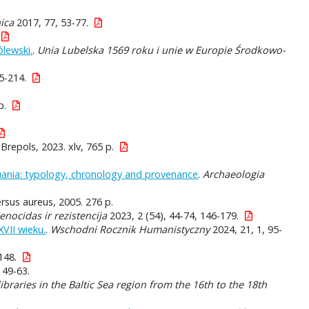
nica
2017, 77, 53-77.
ólewski.
.
Unia Lubelska 1569 roku i unie w Europie Środkowo-
5-214.
p.
 Brepols, 2023. xlv, 765 p.
uania: typology, chronology and provenance
.
Archaeologia
Versus aureus, 2005. 276 p.
enocidas ir rezistencija
2023, 2 (54), 44-74, 146-179.
XVII wieku.
.
Wschodni Rocznik Humanistyczny
2024, 21, 1, 95-
148.
 49-63.
ibraries in the Baltic Sea region from the 16th to the 18th