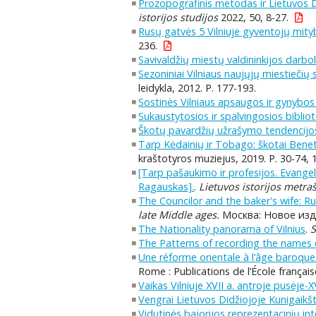
Prozopografinis metodas ir Lietuvos 
istorijos studijos
2022, 50, 8-27.
Rusų gatvės 5 Vilniuje gyventojų mityb
236.
Savivaldžių miestų valdininkijos darbol
Sezoniniai Vilniaus naujųjų miestiečių
leidykla, 2012. P. 177-193.
Sostinės Vilniaus apsaugos ir gynybos
Sukaustytosios ir spalvingosios biblio
Škotų pavardžių užrašymo tendencijos X
Tarp Kėdainių ir Tobago: škotai Beneta
kraštotyros muziejus, 2019. P. 30-74, 
[Tarp pašaukimo ir profesijos. Evange
Ragauskas].
.
Lietuvos istorijos metraš
The Councilor and the baker's wife: R
late Middle ages.
Москва: Новое изд-в
The Nationality panorama of Vilnius
.
S
The Patterns of recording the names o
Une réforme orientale à l’âge baroque.
Rome : Publications de l’École françai
Vaikas Vilniuje XVII a. antroje pusėje-XV
Vengrai Lietuvos Didžiojoje Kunigaikšt
Vidutinės bajorijos reprezentacinių int