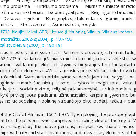
ybėje — Privilegijuota padėtis — Valdančiojo elito ir kitų miesto bei
iškumo problema — Elitiškumo problema — Mūrnamis mieste ar rezide
dravimo su miestiečiais ir bajorais ypatybės — Religingumo bruožai
kovos ir ginklai — Brangenybės, stalo indai ir valgomieji įrankiai —
ummary — Streszczenie — Asmenvardžių rodyklė.
;
;
1795. Naujieji laikai. ATR
Lietuva (Lithuania)
Vilnius. Vilniaus kraštas.
s metraštis. 2002/2(2004), p. 197-196
cal studies. 8 (2003), p. 180-181
aus miesto valdantysis elitas. Pasirėmus prozopografiniu metodu, 
 1662-1702 m. sudariusieji Vilniaus miesto valdantįjį elitą, atskleistos 
sminius valdančiojo elito kolektyvinės biografijos bruožai; aptart
venimo būdo elementai. XVII a. antrosios pusės Vilniaus miesto valdan
 raštininkai. Svarbiausia priklausymo valdančiajam elitui sąlyga - pa
grindą sudarė šuolininkų teismo, tarybos ir magistrato, vaito inst
arjera, socialinė kilmė, religinė priklausomybė, turtinė padėtis, gi
siskyrė privilegijuota padėtimi, užmunicipaline karjera ir gyvenimo b
s ne tik socialinę ir politinę valdančiojo elito padėtį, tačiau ir bu
 of the City of Vilnius in 1662–1702. By employing the prosopograph
ntifies the persons, who comprised the ruling elite of the city of Vi
ons managed by the above persons, analyses key characteristics o
nships with city and state institutions, and reveals key elements of the