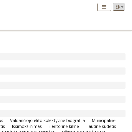
s — Valdančiojo elito kolektyvinė biografija — Municipalinė
ėtis — Išsimokslinimas — Teritorinė kilmė — Tautinė sudėtis —