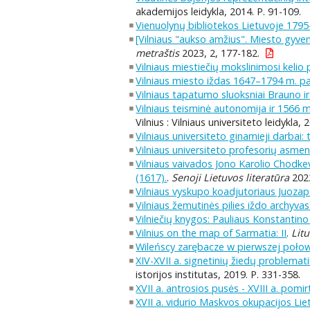
akademijos leidykla, 2014. P. 91-109.
Vienuolynų bibliotekos Lietuvoje 1795
[Vilniaus "aukso amžius". Miesto gyven
metraštis
2023, 2, 177-182.
Vilniaus miestiečių mokslinimosi kelio
Vilniaus miesto iždas 1647–1794 m. 
Vilniaus tapatumo sluoksniai Brauno 
Vilniaus teisminė autonomija ir 1566 
Vilnius : Vilniaus universiteto leidykla,
Vilniaus universiteto ginamieji darbai: 
Vilniaus universiteto profesorių asmeni
Vilniaus vaivados Jono Karolio Chodke
(1617).
.
Senoji Lietuvos literatūra
2022
Vilniaus vyskupo koadjutoriaus Juozapo
Vilniaus žemutinės pilies iždo archyvas
Vilniečių knygos: Pauliaus Konstantino
Vilnius on the map of Sarmatia: II
.
Lit
Wileńscy zarębacze w pierwszej połowi
XIV-XVII a. signetinių žiedų problemat
istorijos institutas, 2019. P. 331-358.
XVII a. antrosios pusės - XVIII a. pomir
XVII a. vidurio Maskvos okupacijos Liet