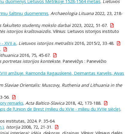
igūnų duomenys Lietuvos Metrikoje 1528-1564 metais
.
Lietuvos
rinių šaltinių duomenimis
.
Archaeologia Lituana
2022, 23, 218-
jos fakulteto studentų mokslo darbai
2023, 2022, 51-67.
ės istorijos kraštovaizdis.
Vilnius: Lietuvos istorijos instituto
- XVII a.
.
Lietuvos istorijos metraštis
2016, 2015/2, 33-48.
.
Lithuanica
2016, 75, 45-67.
s portretas istorijos kontekste.
Panevėžys : Panevėžio
–XVIII amžiuje. Raimonda Ragauskienė, Deimantas Karvelis, Aivas
 Slaviae Orientalis: Muscovy, Ruthenia and Lithuania in the
3-56.
tory remarks
.
Acta Baltico-Slavica
2018, 42, 173-188.
de l’Union de Brest (milieu du XVIe - milieu du XVIIe siècle)
.
jos institutas, 2024. P. 35-64.
m.)
.
Istorija
2008, 72, 21-31.
iniai interjerai: idėja, dekoras, dizainas.
Vilnius: Vilniaus dailės