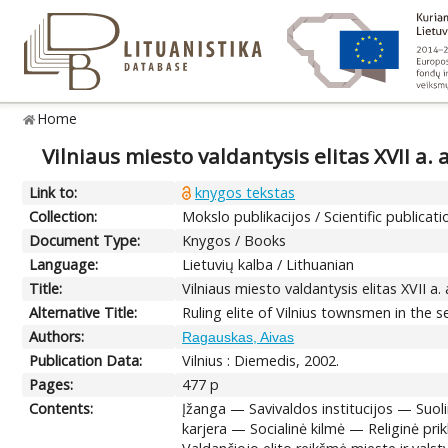
Home
Vilniaus miesto valdantysis elitas XVII a.
Link to:
knygos tekstas
Collection:
Mokslo publikacijos / Scientific publicati
Document Type:
Knygos / Books
Language:
Lietuvių kalba / Lithuanian
Title:
Vilniaus miesto valdantysis elitas XVII a
Alternative Title:
Ruling elite of Vilnius townsmen in the 
Authors:
Ragauskas, Aivas
Publication Data:
Vilnius : Diemedis, 2002.
Pages:
477 p
Contents:
Įžanga — Savivaldos institucijos — Suol
karjera — Socialinė kilmė — Religinė p