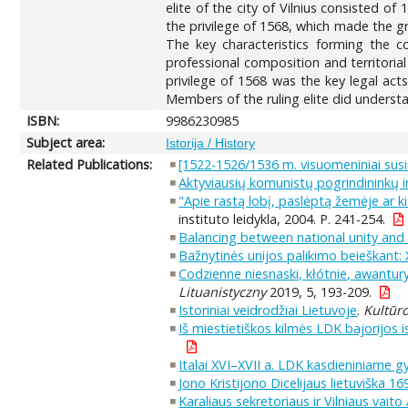
elite of the city of Vilnius consisted o
the privilege of 1568, which made the gr
The key characteristics forming the coll
professional composition and territorial 
privilege of 1568 was the key legal acts,
Members of the ruling elite did understa
ISBN:
9986230985
Subject area:
Istorija / History
Related Publications:
[1522-1526/1536 m. visuomeniniai susi
Aktyviausių komunistų pogrindininkų ir
"Apie rastą lobį, paslėptą žemėje ar k
instituto leidykla, 2004. P. 241-254.
Balancing between national unity and "
Bažnytinės unijos palikimo beieškant: XV
Codzienne niesnaski, kłótnie, awantur
Lituanistyczny
2019, 5, 193-209.
Istoriniai veidrodžiai Lietuvoje
.
Kultūr
Iš miestietiškos kilmės LDK bajorijos i
Italai XVI–XVII a. LDK kasdieniniame 
Jono Kristijono Dicelijaus lietuviška 1
Karaliaus sekretoriaus ir Vilniaus vai