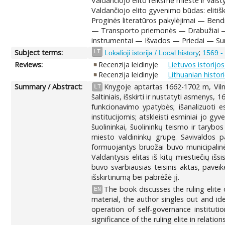
Valdančiojo elito reikšmė mieste ir valst
Valdančiojo elito gyvenimo būdas: elit
Proginės literatūros pakylėjimai — Ben
— Transporto priemonės — Drabužiai — Dvi
instrumentai — Išvados — Priedai — S
Subject terms:
;
LT
Lokalioji istorija / Local history
1569 - 
Reviews:
Recenzija leidinyje
Lietuvos istorijo
Recenzija leidinyje
Lithuanian histori
Summary / Abstract:
Knygoje aptartas 1662-1702 m, Vilni
LT
šaltiniais, išskirti ir nustatyti asmenys,
funkcionavimo ypatybės; išanalizuoti e
institucijomis; atskleisti esminiai jo gy
šuolininkai, šuolininkų teismo ir tarybos
miesto valdininkų grupę. Savivaldos pa
formuojantys bruožai buvo municipalinė k
Valdantysis elitas iš kitų miestiečių iš
buvo svarbiausias teisinis aktas, paveikę
išskirtinumą bei pabrėžė jį.
The book discusses the ruling elite
EN
material, the author singles out and ide
operation of self-governance instituti
significance of the ruling elite in relatio