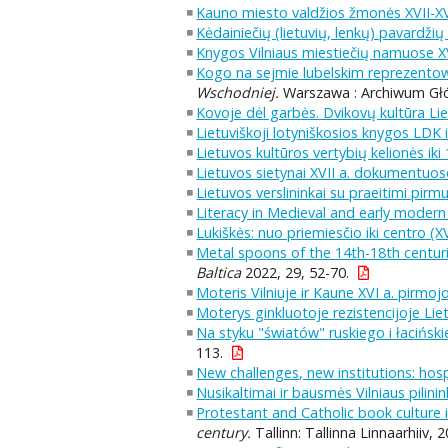
Kauno miesto valdžios žmonės XVII-XVI
Kėdainiečių (lietuvių, lenkų) pavardži
Knygos Vilniaus miestiečių namuose XV
Kogo na sejmie lubelskim reprezentowa
Wschodniej.
Warszawa : Archiwum Głó
Kovoje dėl garbės. Dvikovų kultūra Li
Lietuviškoji lotyniškosios knygos LDK i
Lietuvos kultūros vertybių kelionės iki
Lietuvos sietynai XVII a. dokumentuos
Lietuvos verslininkai su praeitimi pi
Literacy in Medieval and early modern V
Lukiškės: nuo priemiesčio iki centro (XV
Metal spoons of the 14th-18th centur
Baltica
2022, 29, 52-70.
Moteris Vilniuje ir Kaune XVI a. pirm
Moterys ginkluotoje rezistencijoje Lie
Na styku "światów" ruskiego i łaciński
113.
New challenges, new institutions: hosp
Nusikaltimai ir bausmės Vilniaus pilinin
Protestant and Catholic book culture 
century.
Tallinn: Tallinna Linnaarhiiv, 