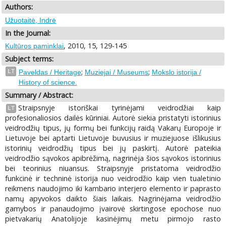
Authors:
Užuotaitė, Indrė
In the Journal:
, 2010, 15, 129-145
Kultūros paminklai
Subject terms:
;
;
LT
Paveldas / Heritage
Muziejai / Museums
Mokslo istorija /
History of science.
Summary / Abstract:
Straipsnyje istoriškai tyrinėjami veidrodžiai kaip
LT
profesionaliosios dailės kūriniai. Autorė siekia pristatyti istorinius
veidrodžių tipus, jų formų bei funkcijų raidą Vakarų Europoje ir
Lietuvoje bei aptarti Lietuvoje buvusius ir muziejuose išlikusius
istorinių veidrodžių tipus bei jų paskirtį. Autorė pateikia
veidrodžio sąvokos apibrėžimą, nagrinėja šios sąvokos istorinius
bei teorinius niuansus. Straipsnyje pristatoma veidrodžio
funkcinė ir techninė istorija nuo veidrodžio kaip vien tualetinio
reikmens naudojimo iki kambario interjero elemento ir paprasto
namų apyvokos daikto šiais laikais. Nagrinėjama veidrodžio
gamybos ir panaudojimo įvairovė skirtingose epochose nuo
pietvakarių Anatolijoje kasinėjimų metu pirmojo rasto