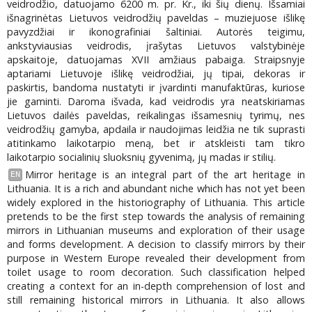
veidrodžio, datuojamo 6200 m. pr. Kr., iki šių dienų. Išsamiai
išnagrinėtas Lietuvos veidrodžių paveldas – muziejuose išlikę
pavyzdžiai ir ikonografiniai šaltiniai. Autorės teigimu,
ankstyviausias veidrodis, įrašytas Lietuvos valstybinėje
apskaitoje, datuojamas XVII amžiaus pabaiga. Straipsnyje
aptariami Lietuvoje išlikę veidrodžiai, jų tipai, dekoras ir
paskirtis, bandoma nustatyti ir įvardinti manufaktūras, kuriose
jie gaminti. Daroma išvada, kad veidrodis yra neatskiriamas
Lietuvos dailės paveldas, reikalingas išsamesnių tyrimų, nes
veidrodžių gamyba, apdaila ir naudojimas leidžia ne tik suprasti
atitinkamo laikotarpio meną, bet ir atskleisti tam tikro
laikotarpio socialinių sluoksnių gyvenimą, jų madas ir stilių.
Mirror heritage is an integral part of the art heritage in
EN
Lithuania. It is a rich and abundant niche which has not yet been
widely explored in the historiography of Lithuania. This article
pretends to be the first step towards the analysis of re­maining
mirrors in Lithuanian museums and exploration of their usage
and forms development. A decision to classify mirrors by their
purpose in Western Europe revealed their development from
toilet usage to room decoration. Such classification helped
creating a context for an in-depth comprehension of lost and
still remaining historical mirrors in Lithuania. It also allows