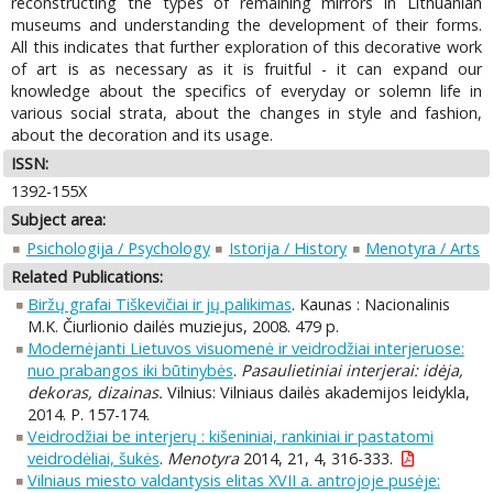
reconstructing the types of remaining mirrors in Lithuanian
museums and understanding the development of their forms.
All this indicates that further exploration of this decorative work
of art is as necessary as it is fruitful - it can expand our
knowledge about the specifics of everyday or solemn life in
various social strata, about the changes in style and fashion,
about the decoration and its usage.
ISSN:
1392-155X
Subject area:
Psichologija / Psychology
Istorija / History
Menotyra / Arts
Related Publications:
Biržų grafai Tiškevičiai ir jų palikimas
. Kaunas : Nacionalinis
M.K. Čiurlionio dailės muziejus, 2008. 479 p.
Modernėjanti Lietuvos visuomenė ir veidrodžiai interjeruose:
nuo prabangos iki būtinybės
.
Pasaulietiniai interjerai: idėja,
dekoras, dizainas.
Vilnius: Vilniaus dailės akademijos leidykla,
2014. P. 157-174.
Veidrodžiai be interjerų : kišeniniai, rankiniai ir pastatomi
veidrodėliai, šukės
.
Menotyra
2014, 21, 4, 316-333.
Vilniaus miesto valdantysis elitas XVII a. antrojoje pusėje: