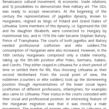
Renaissance cultural movement; 4) economic- trade relations;
and 5) possibilities to demonstrate their military art. The GDL
was ready to accept newcomers. At the beginning of the
century the representatives of Jagiellon dynasty, known to
Hungarians, reigned as Kings of Poland and Grand Dukes of
Lithuania. Some members of this dynasty, i.e. Sigismund the Old
and his daughter Elisabeth, were connected to Hungary by
matrimonial ties, and in 1576 the ruler became Stephan Batory,
Prince of Transylvania. The courts of both Jagiellos and Batory
needed professional craftsmen and elite soldiers.The
consumption of Hungarian wine also increased. However, in the
16th century Hungarians comprised only a stable minority,
taking up the 5th-6th position after Poles, Germans, Italians,
and Czechs. They either stayed in Lithuania for a short period of
time or settled there for life, thus choosing Lithuania as their
second Motherland. From the social point of view, the
noblemen (courtiers or elite soldiers) took up the domineering
position though representatives of the lower social layers
(craftsmen of different professions, infantrymen, for example)
also came to Lithuania. Their status in the courts coincided with
their social and professional position. An interesting feature of
the Hungarian migration was that it was mostly a male
movement. The number of women who came to Lithuania as