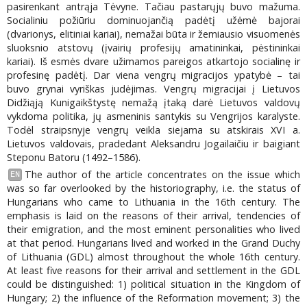
pasirenkant antrąja Tėvyne. Tačiau pastarųjų buvo mažuma.
Socialiniu požiūriu dominuojančią padėtį užėmė bajorai
(dvarionys, elitiniai kariai), nemažai būta ir žemiausio visuomenės
sluoksnio atstovų (įvairių profesijų amatininkai, pėstininkai
kariai). Iš esmės dvare užimamos pareigos atkartojo socialinę ir
profesinę padėtį. Dar viena vengrų migracijos ypatybė – tai
buvo grynai vyriškas judėjimas. Vengrų migracijai į Lietuvos
Didžiąją Kunigaikštystę nemažą įtaką darė Lietuvos valdovų
vykdoma politika, jų asmeninis santykis su Vengrijos karalyste.
Todėl straipsnyje vengrų veikla siejama su atskirais XVI a.
Lietuvos valdovais, pradedant Aleksandru Jogailaičiu ir baigiant
Steponu Batoru (1492–1586).
The author of the article concentrates on the issue which
EN
was so far overlooked by the historiography, i.e. the status of
Hungarians who came to Lithuania in the 16th century. The
emphasis is laid on the reasons of their arrival, tendencies of
their emigration, and the most eminent personalities who lived
at that period. Hungarians lived and worked in the Grand Duchy
of Lithuania (GDL) almost throughout the whole 16th century.
At least five reasons for their arrival and settlement in the GDL
could be distinguished: 1) political situation in the Kingdom of
Hungary; 2) the influence of the Reformation movement; 3) the