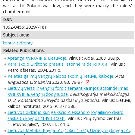
well as to Poland was low, and they were mainly the rulers'
chambermaids.
ISSN:
1392-0456; 2029-7181
Subject area:
Istorija / History
Related Publications:
Apranga XVI-XVIII a. Lietuvoje
. Vilnius : Aidai, 2003. 389 p.
Karališkojo Birštono praeitis: istorinė raida iki XIX a.
. Vilnius :
Petro ofsetas, 2004. 231 p.
Keletas galimų vengrų kalbos skolinių lietuvių kalboje
.
Acta
linguistica Lithuanica
2020, 83, 79-97.
Lietuvių versti ir vengrų fordit semantika ir jos atspindėjimas
XVII-XVIII a. vengrų žodynuose
.
Leksikografija ir leksikologija.
D. 3, Konstantino Sirvydo darbai ir jo epocha.
Vilnius: Lietuvių
kalbos institutas, 2013. P. 377-386.
Lietuvos didžiojo kunigaikščio Aleksandro Jogailaičio dvaro
sąskaitų knygos (1494-1504).
. Vilnius : Pilių tyrimo centras
"Lietuvos pilys", 2007. LI, 511 p.
Lietuvos Metrika. Knyga 51. (1566–1574). Užrašymų knyga 51.
.