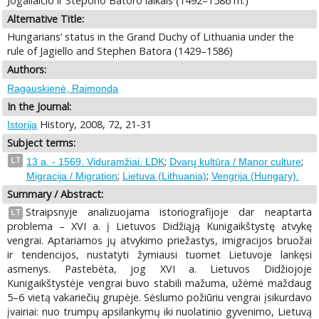
Jogailaičio ir Stepono Batoro laikais (1492–1586 m.)
Alternative Title:
Hungarians’ status in the Grand Duchy of Lithuania under the
rule of Jagiello and Stephen Batora (1429–1586)
Authors:
Ragauskienė, Raimonda
In the Journal:
History, 2008, 72, 21-31
Istorija
Subject terms:
;
;
LT
13 a. - 1569. Viduramžiai. LDK
Dvarų kultūra / Manor culture
;
;
Migracija / Migration
Lietuva (Lithuania)
Vengrija (Hungary).
Summary / Abstract:
Straipsnyje analizuojama istoriografijoje dar neaptarta
LT
problema – XVI a. į Lietuvos Didžiąją Kunigaikštystę atvykę
vengrai. Aptariamos jų atvykimo priežastys, imigracijos bruožai
ir tendencijos, nustatyti žymiausi tuomet Lietuvoje lankęsi
asmenys. Pastebėta, jog XVI a. Lietuvos Didžiojoje
Kunigaikštystėje vengrai buvo stabili mažuma, užėmė maždaug
5–6 vietą vakariečių grupėje. Sėslumo požiūriu vengrai įsikurdavo
įvairiai: nuo trumpų apsilankymų iki nuolatinio gyvenimo, Lietuvą