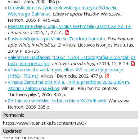
Vilnius : Žara, 2000. 486 p.
Litewski okres w życiu królewskiego muzyka XVI wieku
Walentego Bakfarka.
.
Litwa w epoce Wazów.
Warszawa:
Neriton, 2006. P. 415-428.
Miestas prie dviejų upių. Vilnius svetimšalių akimis XV-XVIII a.
.
Lituanistica
2025, 1, 27-51.
Pasivaikščiojimas po Vilnių su Teodoru Narbutu
.
Pasakojimai
apie Vilnių ir vilniečius. 2.
Vilnius: Lietuvos istorijos institutas,
2019. P. 85-125.
Valentinas Bakfarkas (1506?–1576) : istoriografija ir biografijos
faktų interpretacijos
.
Lietuvos muzikologija
2014, 15, 8-19.
Vilniaus miesto valdantysis elitas XVII a. antrojoje pusėje:
(1662-1702 m.)
. Vilnius : Diemedis, 2002. 477 p.
Vilniaus Žemutinė pilis XIV a. - XIX a. pradžioje: 2002-2004 m.
istorinių šaltinių paieškos
. Vilnius : Pilių tyrimo centras
"Lietuvos pilys", 2006. 455 p.
Złotnictwo wileńskie: ludzie i dzieła XV-XVIII wiek
. Warszawa :
Neriton, 2006. 385 p.
Permalink:
https://www.lituanistika.lt/content/19907
Updated:
2026-05-25 19:33:43