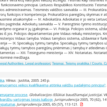
ka ir vieta kitų valstybės valdžių atžvilgiu. Teismas kaip teisminės 
s funkcionavimo principai. Lietuvos Respublikos Konstitucinis Teisma
žios administravimas. Teisminės valdžios savivalda — III. Prokuratūra
rorų funkcijos ir kompetencija. Prokuratūros pareigūnų skyrimas ir at
ausminė atsakomybė — IV. Advokatūra. Advokatas ir jo vieta Lietuvo
los pagrindai. Advokatų savivalda — V. Parengtinio tyrimo instituci
dymo organai ir jų įgaliojimai.— VI. Policija. Policijos sistema, uždavi
as iš jos. Policijos departamentas prie Vidaus reikalų ministerijos. Kri
inisterijos Vidaus tarnyba. Vidaus tarnybos sistema, uždaviniai ir fun
rija — IX. Specialiųjų tyrimų tarnyba. Specialiųjų tyrimų tarnybos už
pecialiųjų tyrimų tarnybos pareigūnų priėmimas į tarnybą ir atleidima
amentas — XIII. Teisingumo ministerija — XIV. Notariatas. Notariato 
— Norminė medžiaga.
;
 Legal Authorities. Legal profession
Teismai. Teismų praktika / Courts. 
tika
. Vilnius : Justitia, 2005. 245 p.
iminuojamos veikos kvalifikavimą atitinka valdžių padalijimo principą?
žiamajame procese
.
Globalizacijos iššūkiai baudžiamajai justicijai.
Vi
ūdvardžių vartojimas teisės kalboje
.
Jurisprudencija
2005, 70 (62), 14
o ypatumai
.
Jurisprudencija
2005, 65 (57), 113-121.