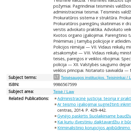
Teisminė valdžia. Teisminės valdžios sąvo
požymiai. Pagrindiniai teisminės valdžio
administraciniai teismai. Teisminės vald
Prokuratūros sistema ir struktūra. Proku
Prokuratūros pareigūnų skatinimas ir dr
verstis advokato praktika. Advokato veik
Kvotos organo įgaliojimai. Parengtinio tar
Priėmimas į tarnybą policijoje ir atleidim
Policijos rėmėjai — VII. Vidaus reikalų m
atsakomybė — VIII. Vidaus reikalų ministe
teisės, pareigos ir veiklos ribojimai. S
policija — XII. Valstybės saugumo depart
veiklos principai. Notariato savivalda 
Subject terms:
LT
Teisėsaugos institucijos. Teisininkai /
ISBN:
9986567599
Subject area:
Teisė / Law
Related Publications:
Administracinė justicija: teorija ir prak
Ar teismo įgaliojimai sugriežtinti inkr
centras, 2014. P. 429-442.
Gynėjo paskirtis šiuolaikiniame baud
Kai kurių išvestinių daiktavardžių ir b
Kriminalistinio korupcijos apibūdinim