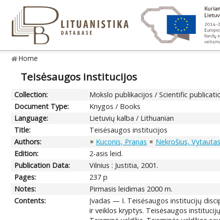
Home
Teisėsaugos institucijos
Collection:
Mokslo publikacijos / Scientific publicati
Document Type:
Knygos / Books
Language:
Lietuvių kalba / Lithuanian
Title:
Teisėsaugos institucijos
Authors:
Kuconis, Pranas
Nekrošius, Vytauta
Edition:
2-asis leid.
Publication Data:
Vilnius : Justitia, 2001.
Pages:
237 p
Notes:
Pirmasis leidimas 2000 m.
Contents:
Įvadas — I. Teisėsaugos institucijų disci
ir veiklos kryptys. Teisėsaugos institucijų