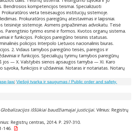
valdžios dalis. Teismų sistema. Teisingumo sąvoka ir jo
s. Bendrosios kompetencijos teismai. Specializuoti
. Prokuratūros vieta teisėsaugos institucijų sistemoje.
leidimas. Prokuratūros pareigūnų atestavimas ir laipsniai.
s teisinėje sistemoje. Asmens pripažinimas advokatu. Teisė
jos. Parengtinio tyrimo esmė ir formos. Kvotos organų sistema.
niai ir funkcijos. Policijos pareigūno teisinis statusas.
minalinės policijos Interpolo Lietuvos nacionalinis biuras.
kcijos. 2. Vidaus tarnybos pareigūno teisės, pareigos ir
daviniai ir funkcijos. Specialiųjų tyrimų tarnybos pareigūnų
s iš jos — X. Valstybės sienos apsaugos tarnyba — XI. Karo
sąvoka, funkcijos ir uždaviniai. Notaras ir notariatas. Notarų
;
Case-law
Viešoji tvarka ir saugumas / Public order and safety.
.
Globalizacijos iššūkiai baudžiamajai justicijai.
Vilnius: Registrų
lnius: Registrų centras, 2014. P. 297-310.
1-146.