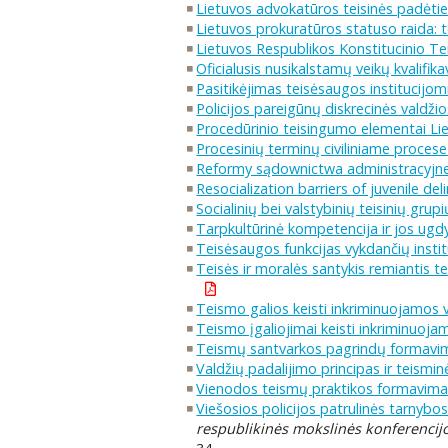
Lietuvos advokatūros teisinės padėtie
Lietuvos prokuratūros statuso raida: tei
Lietuvos Respublikos Konstitucinio Tei
Oficialusis nusikalstamų veikų kvalifika
Pasitikėjimas teisėsaugos institucijom
Policijos pareigūnų diskrecinės valdži
Procedūrinio teisingumo elementai Lie
Procesinių terminų civiliniame proces
Reformy sądownictwa administracyjne
Resocialization barriers of juvenile de
Socialinių bei valstybinių teisinių grup
Tarpkultūrinė kompetencija ir jos ug
Teisėsaugos funkcijas vykdančių institu
Teisės ir moralės santykis remiantis 
Teismo galios keisti inkriminuojamos v
Teismo įgaliojimai keisti inkriminuoja
Teismų santvarkos pagrindų formavim
Valdžių padalijimo principas ir teismin
Vienodos teismų praktikos formavima
Viešosios policijos patrulinės tarnybos
respublikinės mokslinės konferencijos