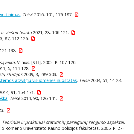
 vertinimas
.
Teisė
2016, 101, 176-187.
 viešoji tvarka
2021, 28, 106-121.
3, 87, 112-126.
 121-138.
 sąveika.
Vilnius: [STI], 2002. P. 107-120.
11, 5, 114-128.
slų studijos
2009, 3, 289-303.
sistemos atžvilgiu visuomenės nuostatas
.
Teisė
2004, 51, 14-23.
014, 91, 154-171.
eška
.
Teisė
2014, 90, 126-141.
23.
.
Teoriniai ir praktiniai statutinių pareigūnų rengimo aspektai:
o Romerio universiteto Kauno policijos fakultetas, 2005. P. 27-