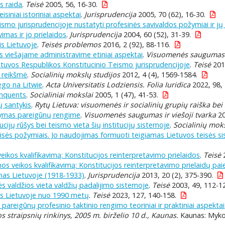
s raida
.
Teisė
2005, 56, 16-30.
siniai istoriniai aspektai
.
Jurisprudencija
2005, 70 (62), 16-30.
smo jurisprudencijoje nustatyti profesinės savivaldos požymiai ir jų
vimas ir jo prielaidos
.
Jurisprudencija
2004, 60 (52), 31-39.
is Lietuvoje
.
Teisės problemos
2016, 2 (92), 88-116.
os viešajame administravime etiniai aspektai
.
Visuomenės saugumas ir
tuvos Respublikos Konstitucinio Teismo jurisprudencijoje
.
Teisė
201
e reikšmė
.
Socialinių mokslų studijos
2012, 4 (4), 1569-1584.
go na Litwie
.
Acta Universitatis Lodziensis. Folia Iuridica
2022, 98,
linquents
.
Socialiniai mokslai
2005, 1 (47), 41-53.
ių santykis
.
Rytų Lietuva: visuomenės ir socialinių grupių raiška bei
dymas pareigūnų rengime
.
Visuomenės saugumas ir viešoji tvarka
20
cijų rūšys bei teismo vieta šių institucijų sistemoje
.
Socialinių mok
teisės požymiais. Jo naudojimas formuoti teigiamas Lietuvos teisės 
eikos kvalifikavimą: Konstitucijos reinterpretavimo prielaidos
.
Teisė
2
mos veikos kvalifikavimą: Konstitucijos reinterpretavimo prielaidų pai
as Lietuvoje (1918-1933)
.
Jurisprudencija
2013, 20 (2), 375-390.
ės valdžios vieta valdžių padalijimo sistemoje
.
Teisė
2003, 49, 112-1
s Lietuvoje nuo 1990 metų
.
Teisė
2023, 127, 140-158.
 pareigūnų profesinio taktinio rengimo teoriniai ir praktiniai aspektai
 straipsnių rinkinys, 2005 m. birželio 10 d., Kaunas.
Kaunas: Mykol