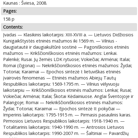
Kaunas : Šviesa, 2008.
Pages:
158 p
Contents:
Įvadas — Klasikinis laikotarpis: XIII-XVIII a. — Lietuvos Didžiosios
Kunigaikštystės etninės mažumos iki 1569 m. — Vilnius -
daugiatautė ir daugiakultūrė sostinė — Pagoniškosios etninės
mažumos — Krikščioniškosios etninės mažumos: Lenkai.
Palenkė; Rusai. Jų žemės LDK rytuose; Vokiečiai; Armėnai; Italai;
Romai (čigonai) — Nekrikščioniškosios etninės mažumos: Žydai;
Totoriai; Karaimai — Epochos sintezė I: lietuviškas etninės
įvairovės fenomenas — Etninės mažumos Abiejų Tautų
Respublikos laikotarpiu: 1569-1795 m. — Vilnius vėlyvuoju
laikotarpiu — Krikščioniškosios etninės mažumos: Lenkai; Rusai;
Vokiečiai; Armėnai; Italai; Škotai Kėdainiuose. Anglai Šventojoje ir
Palangoje; Romai — Nekrikščioniškosios etninės mažumos:
Žydai; Totoriai; Karaimai — Epochos sintezė II: pokyčiai —
Imperinis laikotarpis: 1795-1915 m. — Pirmasis pasaulinis karas.
Pirmosios Lietuvos Respublikos laikotarpis: 1918-1940 m. —
Totalitarinis laikotarpis: 1940-1990 m. — Antrosios Lietuvos
Respublikos laikotarpis: 1990-2007 m. — Šaltiniai — Pavardžių