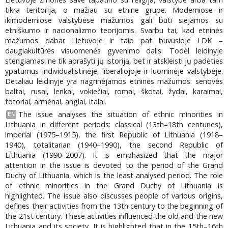
tikra teritorija, o mažiau su etnine grupe. Moderniose ir
ikimoderniose valstybėse mažumos gali būti siejamos su
etniškumo ir nacionalizmo teorijomis. Svarbu tai, kad etninės
mažumos dabar Lietuvoje ir taip pat buvusioje LDK –
daugiakultūrės visuomenės gyvenimo dalis. Todėl leidinyje
stengiamasi ne tik aprašyti jų istoriją, bet ir atskleisti jų padėties
ypatumus individualistinėje, liberaliojoje ir luominėje valstybėje.
Detaliau leidinyje yra nagrinėjamos etninės mažumos: senovės
baltai, rusai, lenkai, vokiečiai, romai, škotai, žydai, karaimai,
totoriai, armėnai, anglai, italai.
The issue analyses the situation of ethnic minorities in
EN
Lithuania in different periods: classical (13th–18th centuries),
imperial (1975–1915), the first Republic of Lithuania (1918–
1940), totalitarian (1940–1990), the second Republic of
Lithuania (1990–2007). It is emphasized that the major
attention in the issue is devoted to the period of the Grand
Duchy of Lithuania, which is the least analysed period. The role
of ethnic minorities in the Grand Duchy of Lithuania is
highlighted. The issue also discusses people of various origins,
defines their activities from the 13th century to the beginning of
the 21st century. These activities influenced the old and the new
Lithuania and its society. It is highlighted that in the 15th–16th