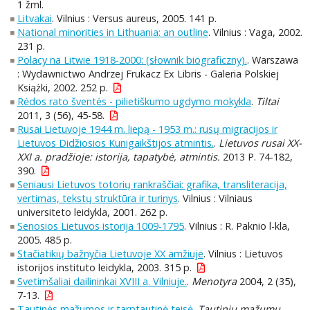
1 žml.
Litvakai
. Vilnius : Versus aureus, 2005. 141 p.
National minorities in Lithuania: an outline
. Vilnius : Vaga, 2002.
231 p.
Polacy na Litwie 1918-2000: (słownik biograficzny).
. Warszawa
: Wydawnictwo Andrzej Frukacz Ex Libris - Galeria Polskiej
Książki, 2002. 252 p.
Rėdos rato šventės - pilietiškumo ugdymo mokykla
.
Tiltai
2011, 3 (56), 45-58.
Rusai Lietuvoje 1944 m. liepą - 1953 m.: rusų migracijos ir
Lietuvos Didžiosios Kunigaikštijos atmintis.
.
Lietuvos rusai XX-
XXI a. pradžioje: istorija, tapatybė, atmintis.
2013 P. 74-182,
390.
Seniausi Lietuvos totorių rankraščiai: grafika, transliteracija,
vertimas, tekstų struktūra ir turinys
. Vilnius : Vilniaus
universiteto leidykla, 2001. 262 p.
Senosios Lietuvos istorija 1009-1795
. Vilnius : R. Paknio l-kla,
2005. 485 p.
Stačiatikių bažnyčia Lietuvoje XX amžiuje
. Vilnius : Lietuvos
istorijos instituto leidykla, 2003. 315 p.
Svetimšaliai dailininkai XVIII a. Vilniuje.
.
Menotyra
2004, 2 (35),
7-13.
Tautinės mažumos ir tarptautinė teisė
.
Tautinių mažumų