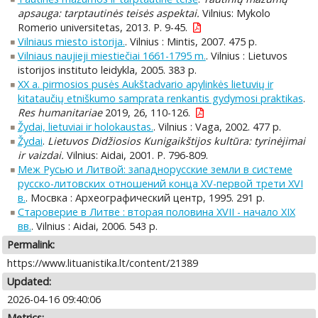
apsauga: tarptautinės teisės aspektai.
Vilnius: Mykolo
Romerio universitetas, 2013. P. 9-45.
Vilniaus miesto istorija.
. Vilnius : Mintis, 2007. 475 p.
Vilniaus naujieji miestiečiai 1661-1795 m.
. Vilnius : Lietuvos
istorijos instituto leidykla, 2005. 383 p.
XX a. pirmosios pusės Aukštadvario apylinkės lietuvių ir
kitataučių etniškumo samprata renkantis gydymosi praktikas
.
Res humanitariae
2019, 26, 110-126.
Žydai, lietuviai ir holokaustas.
. Vilnius : Vaga, 2002. 477 p.
Žydai
.
Lietuvos Didžiosios Kunigaikštijos kultūra: tyrinėjimai
ir vaizdai.
Vilnius: Aidai, 2001. P. 796-809.
Меж Русью и Литвой: западнорусские земли в системе
русско-литовских отношений конца XV-первой трети XVI
в.
. Мосвка : Археографический центр, 1995. 291 p.
Староверие в Литве : вторая половина XVII - начало XIX
вв.
. Vilnius : Aidai, 2006. 543 p.
Permalink:
https://www.lituanistika.lt/content/21389
Updated:
2026-04-16 09:40:06
Metrics: