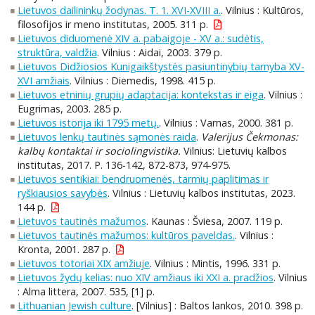
Lietuvos dailininkų žodynas. T. 1. XVI-XVIII a.
. Vilnius : Kultūros,
filosofijos ir meno institutas, 2005. 311 p.
Lietuvos diduomenė XIV a. pabaigoje - XV a.: sudėtis,
struktūra, valdžia
. Vilnius : Aidai, 2003. 379 p.
Lietuvos Didžiosios Kunigaikštystės pasiuntinybių tarnyba XV-
XVI amžiais
. Vilnius : Diemedis, 1998. 415 p.
Lietuvos etninių grupių adaptacija: kontekstas ir eiga
. Vilnius :
Eugrimas, 2003. 285 p.
Lietuvos istorija iki 1795 metų.
. Vilnius : Varnas, 2000. 381 p.
Lietuvos lenkų tautinės sąmonės raida
.
Valerijus Čekmonas:
kalbų kontaktai ir sociolingvistika.
Vilnius: Lietuvių kalbos
institutas, 2017. P. 136-142, 872-873, 974-975.
Lietuvos sentikiai: bendruomenės, tarmių paplitimas ir
ryškiausios savybės
. Vilnius : Lietuvių kalbos institutas, 2023.
144 p.
Lietuvos tautinės mažumos
. Kaunas : Šviesa, 2007. 119 p.
Lietuvos tautinės mažumos: kultūros paveldas.
. Vilnius :
Kronta, 2001. 287 p.
Lietuvos totoriai XIX amžiuje
. Vilnius : Mintis, 1996. 331 p.
Lietuvos žydų kelias: nuo XIV amžiaus iki XXI a. pradžios
. Vilnius
: Alma littera, 2007. 535, [1] p.
Lithuanian Jewish culture
. [Vilnius] : Baltos lankos, 2010. 398 p.