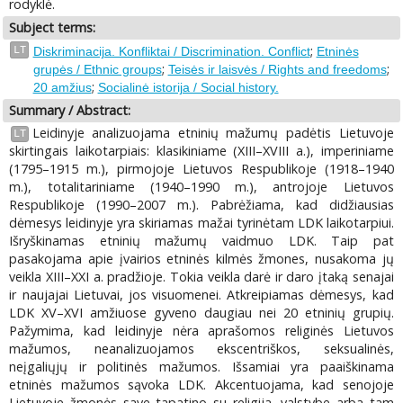
rodyklė.
Subject terms:
;
LT
Diskriminacija. Konfliktai / Discrimination. Conflict
Etninės
;
;
grupės / Ethnic groups
Teisės ir laisvės / Rights and freedoms
;
20 amžius
Socialinė istorija / Social history.
Summary / Abstract:
Leidinyje analizuojama etninių mažumų padėtis Lietuvoje
LT
skirtingais laikotarpiais: klasikiniame (XIII–XVIII a.), imperiniame
(1795–1915 m.), pirmojoje Lietuvos Respublikoje (1918–1940
m.), totalitariniame (1940–1990 m.), antrojoje Lietuvos
Respublikoje (1990–2007 m.). Pabrėžiama, kad didžiausias
dėmesys leidinyje yra skiriamas mažai tyrinėtam LDK laikotarpiui.
Išryškinamas etninių mažumų vaidmuo LDK. Taip pat
pasakojama apie įvairios etninės kilmės žmones, nusakoma jų
veikla XIII–XXI a. pradžioje. Tokia veikla darė ir daro įtaką senajai
ir naujajai Lietuvai, jos visuomenei. Atkreipiamas dėmesys, kad
LDK XV–XVI amžiuose gyveno daugiau nei 20 etninių grupių.
Pažymima, kad leidinyje nėra aprašomos religinės Lietuvos
mažumos, neanalizuojamos ekscentriškos, seksualinės,
neįgaliųjų ir politinės mažumos. Išsamiai yra paaiškinama
etninės mažumos sąvoka LDK. Akcentuojama, kad senojoje
Lietuvoje žmonės save tapatino su religija, valstybe arba tam