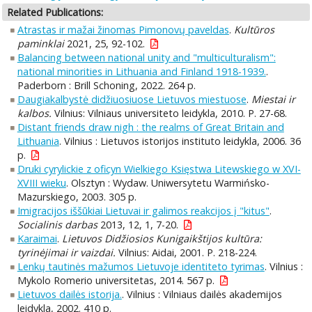
Related Publications:
Atrastas ir mažai žinomas Pimonovų paveldas
.
Kultūros
paminklai
2021, 25, 92-102.
Balancing between national unity and "multiculturalism":
national minorities in Lithuania and Finland 1918-1939.
.
Paderborn : Brill Schoning, 2022. 264 p.
Daugiakalbystė didžiuosiuose Lietuvos miestuose
.
Miestai ir
kalbos.
Vilnius: Vilniaus universiteto leidykla, 2010. P. 27-68.
Distant friends draw nigh : the realms of Great Britain and
Lithuania
. Vilnius : Lietuvos istorijos instituto leidykla, 2006. 36
p.
Druki cyrylickie z oficyn Wielkiego Księstwa Litewskiego w XVI-
XVIII wieku
. Olsztyn : Wydaw. Uniwersytetu Warmińsko-
Mazurskiego, 2003. 305 p.
Imigracijos iššūkiai Lietuvai ir galimos reakcijos į "kitus"
.
Socialinis darbas
2013, 12, 1, 7-20.
Karaimai
.
Lietuvos Didžiosios Kunigaikštijos kultūra:
tyrinėjimai ir vaizdai.
Vilnius: Aidai, 2001. P. 218-224.
Lenkų tautinės mažumos Lietuvoje identiteto tyrimas
. Vilnius :
Mykolo Romerio universitetas, 2014. 567 p.
Lietuvos dailės istorija.
. Vilnius : Vilniaus dailės akademijos
leidykla, 2002. 410 p.