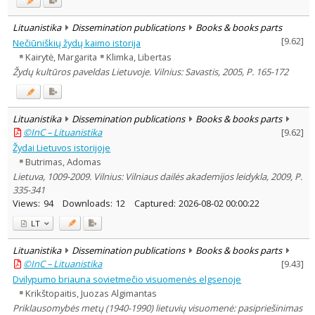
Lituanistika
Dissemination publications
Books & books parts
[
9.62
]
Nečiūniškių žydų kaimo istorija
Kairytė, Margarita
Klimka, Libertas
Žydų kultūros paveldas Lietuvoje. Vilnius: Savastis, 2005, P. 165-172
Lituanistika
Dissemination publications
Books & books parts
©InC – Lituanistika
[
9.62
]
Žydai Lietuvos istorijoje
Butrimas, Adomas
Lietuva, 1009-2009. Vilnius: Vilniaus dailės akademijos leidykla, 2009, P.
335-341
Views:
94
Downloads:
12
Captured:
2026-08-02 00:00:22
LT
Lituanistika
Dissemination publications
Books & books parts
©InC – Lituanistika
[
9.43
]
Dvilypumo briauna sovietmečio visuomenės elgsenoje
Krikštopaitis, Juozas Algimantas
Priklausomybės metų (1940-1990) lietuvių visuomenė: pasipriešinimas