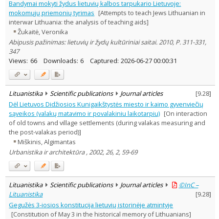
Bandymai mokyti žydus lietuvių kalbos tarpukario Lietuvoje:
mokomųjų priemonių tyrimas
[Attempts to teach Jews Lithuanian in
interwar Lithuania: the analysis of teaching aids]
Žukaitė, Veronika
Abipusis pažinimas: lietuvių ir žydų kultūriniai saitai. 2010, P. 311-331,
347
Views:
66
Downloads:
6
Captured:
2026-06-27 00:00:31
Lituanistika
Scientific publications
Journal articles
[
9.28
]
Dėl Lietuvos Didžiosios Kunigaikštystės miesto ir kaimo gyvenviečių
sąveikos (valakų matavimo ir povalakiniu laikotarpiu)
[On interaction
of old towns and village settlements (during valakas measuring and
the post-valakas period)]
Miškinis, Algimantas
Urbanistika ir architektūra , 2002, 26, 2, 59-69
Lituanistika
Scientific publications
Journal articles
©InC –
Lituanistika
[
9.28
]
Gegužės 3-iosios konstitucija lietuvių istorinėje atmintyje
[Constitution of May 3 in the historical memory of Lithuanians]