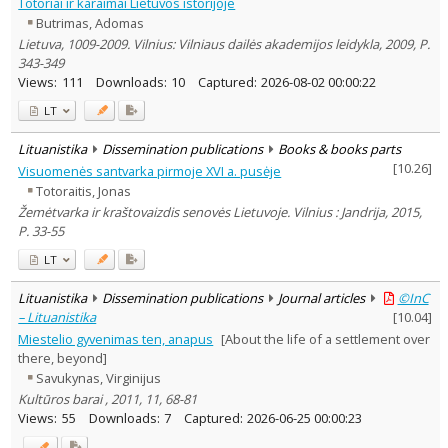
Lithuanian place names
Totoriai ir karaimai Lietuvos istorijoje
Butrimas, Adomas
Subject
Lietuva, 1009-2009. Vilnius: Vilniaus dailės akademijos leidykla, 2009, P.
Journal
343-349
Views:
111
Downloads:
10
Captured:
2026-08-02 00:00:22
LT
Lituanistika
Dissemination publications
Books & books parts
[
10.26
]
Visuomenės santvarka pirmoje XVI a. pusėje
Totoraitis, Jonas
Žemėtvarka ir kraštovaizdis senovės Lietuvoje. Vilnius : Jandrija, 2015,
P. 33-55
LT
Lituanistika
Dissemination publications
Journal articles
©InC
– Lituanistika
[
10.04
]
Miestelio gyvenimas ten, anapus
[About the life of a settlement over
there, beyond]
Savukynas, Virginijus
Kultūros barai , 2011, 11, 68-81
Views:
55
Downloads:
7
Captured:
2026-06-25 00:00:23