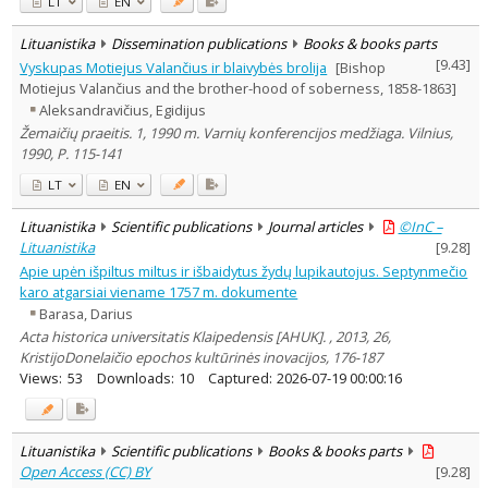
LT
EN
Lituanistika
Dissemination publications
Books & books parts
[
9.43
]
Vyskupas Motiejus Valančius ir blaivybės brolija
[Bishop
Motiejus Valančius and the brother-hood of soberness, 1858-1863]
Aleksandravičius, Egidijus
Žemaičių praeitis. 1, 1990 m. Varnių konferencijos medžiaga. Vilnius,
1990, P. 115-141
LT
EN
Lituanistika
Scientific publications
Journal articles
©InC –
Lituanistika
[
9.28
]
Apie upėn išpiltus miltus ir išbaidytus žydų lupikautojus. Septynmečio
karo atgarsiai viename 1757 m. dokumente
Barasa, Darius
Acta historica universitatis Klaipedensis [AHUK]. , 2013, 26,
KristijoDonelaičio epochos kultūrinės inovacijos, 176-187
Views:
53
Downloads:
10
Captured:
2026-07-19 00:00:16
Lituanistika
Scientific publications
Books & books parts
Open Access (CC) BY
[
9.28
]