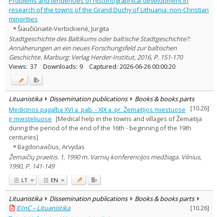
Problems and tendencies of historiographical development in
Dissertations
research of the towns of the Grand Duchy of Lithuania: non-Christian
37
minorities
Subject area
:
Šiaučiūnaitė-Verbickienė, Jurgita
Archaeology
21
Education
Stadtgeschichte des Baltikums oder baltische Stadtgeschichte?:
35
Economics
Annäherungen an ein neues Forschungsfeld zur baltischen
8
Ethnology
102
Geschichte. Marburg: Verlag Herder-Institut, 2016, P. 151-170
Philosophy
20
Views:
37
Downloads:
9
Captured:
2026-06-26 00:00:20
History
2299
Linguistics
42
Literary Studies
71
Lituanistika
Dissemination publications
Books & books parts
Arts
70
[
10.26
]
Musicology
5
Medicinos pagalba XVI a. pab. - XIX a. pr. Žemaitijos miestuose
Political sciences
121
ir miesteliuose
[Medical help in the towns and villages of Žemaitija
Psychology
6
during the period of the end of the 16th - beginning of the 19th
Sociology
108
centuries]
Theatrology
5
Bagdonavičius, Arvydas
Law
39
Žemaičių praeitis. 1, 1990 m. Varnių konferencijos medžiaga. Vilnius,
Theology
68
1990, P. 141-149
Management
5
LT
EN
Text language
Country of publication
Lituanistika
Dissemination publications
Books & books parts
Historical periods
©InC – Lituanistika
[
10.26
]