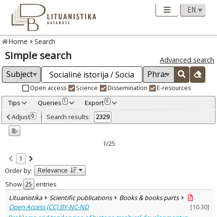
Home
Search
Simple search
Advanced search
Open access
Science
Dissemination
E-resources
Tips
Queries
Export
1
0
Adjusted by criteria
Adjust
Search results:
0
2329
0
Year
–
1990
2026
1/25
Refine
:
1
Open access
1230
Relevance
Order by:
Scientific publications
2121
Dissemination publications
Show
entries
208
Lituanistika
Scientific publications
Books & books parts
Document Type
:
Open Access (CC) BY-NC-ND
[
10.30
]
Books & books parts
1235
Journal articles
1057