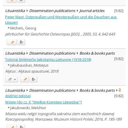
Lituanistika
Dissemination publications
Journal articles
[
9.82
]
Peter Mast, Ostpreußen und Westpreußen und die Deuchen aus
Litauen
Michels, Georg
Jahrbücher für Geschichte Osteuropas [JGO]. , 2005, 53, 4, 642-643
Lituanistika
Dissemination publications
Books & books parts
[
9.82
]
Totoriai šimtmečio laikotarpiu Lietuvoje (1918-2018)
Jakubauskas, Motiejus
Alytus : Alytaus spaustuvė, 2018
Lituanistika
Dissemination publications
Books & books parts
leidinio tekstas
[
9.82
]
Wstęp [do cz. II "Wielkie Księstwo Litewskie"]
Jakubowski, Melchior
Miasta wielu religii: topografia sakralna ziem wschodnich dawnej
Rzeczypospolitej. Warszawa: Muzeum Historii Polski, 2016, P. 185-189