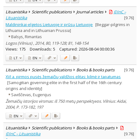
Lituanistika
Scientific publications
Journal articles
©InC –
Lituanistika
[
9.76
]
Maldininkai-elgetos Lietuvoje ir prūsų Lietuvoje
[Beggar-pilgrims in
Lithuania and in Lithuanian Prussia]
Balsys, Rimantas
Logos (Vilnius) , 2014, 80, 119-128; 81, 148-154
Views:
175
Downloads:
5
Captured:
2026-08-04 00:00:36
LT
EN
Lituanistika
Scientific publications
Books & books parts
[
9.76
]
XVI a. pirmos pusės žemaičių valdžios elitas: kilmė ir tapatumas
[Samogitian governing elite in the first half of the 16th century:
origins and identity]
Saviščevas, Eugenijus
Žemaičių istorijos virsmas: iš 750 metų perspektyvos. Vilnius: Aidai,
2004, P. 173-182, 197
EN
Lituanistika
Scientific publications
Books & books parts
©InC – Lituanistika
[
9.76
]