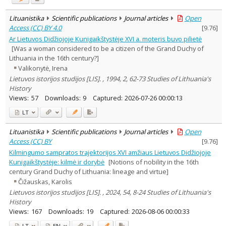
Lituanistika
Scientific publications
Journal articles
Open
Access (CC) BY 4.0
[
9.76
]
Ar Lietuvos Didžiojoje Kunigaikštystėje XVI a. moteris buvo pilietė
[Was a woman considered to be a citizen of the Grand Duchy of
Lithuania in the 16th century?]
Valikonytė, Irena
Lietuvos istorijos studijos [LIS]. , 1994, 2, 62-73 Studies of Lithuania's
History
Views:
57
Downloads:
9
Captured:
2026-07-26 00:00:13
LT
Lituanistika
Scientific publications
Journal articles
Open
Access (CC) BY
[
9.76
]
Kilmingumo sampratos trajektorijos XVI amžiaus Lietuvos Didžiojoje
Kunigaikštystėje: kilmė ir dorybė
[Notions of nobility in the 16th
century Grand Duchy of Lithuania: lineage and virtue]
Čižauskas, Karolis
Lietuvos istorijos studijos [LIS]. , 2024, 54, 8-24 Studies of Lithuania's
History
Views:
167
Downloads:
19
Captured:
2026-08-06 00:00:33
LT
EN