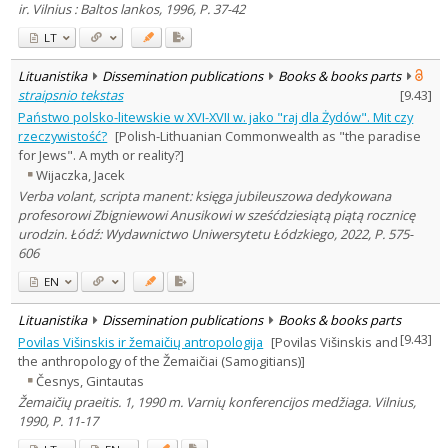
ir. Vilnius : Baltos lankos, 1996, P. 37-42
LT
Lituanistika
Dissemination publications
Books & books parts
straipsnio tekstas
[
9.43
]
Państwo polsko-litewskie w XVI-XVII w. jako "raj dla Żydów". Mit czy
rzeczywistość?
[Polish-Lithuanian Commonwealth as "the paradise
for Jews". A myth or reality?]
Wijaczka, Jacek
Verba volant, scripta manent: księga jubileuszowa dedykowana
profesorowi Zbigniewowi Anusikowi w sześćdziesiątą piątą rocznicę
urodzin. Łódź: Wydawnictwo Uniwersytetu Łódzkiego, 2022, P. 575-
606
EN
Lituanistika
Dissemination publications
Books & books parts
[
9.43
]
Povilas Višinskis ir žemaičių antropologija
[Povilas Višinskis and
the anthropology of the Žemaičiai (Samogitians)]
Česnys, Gintautas
Žemaičių praeitis. 1, 1990 m. Varnių konferencijos medžiaga. Vilnius,
1990, P. 11-17