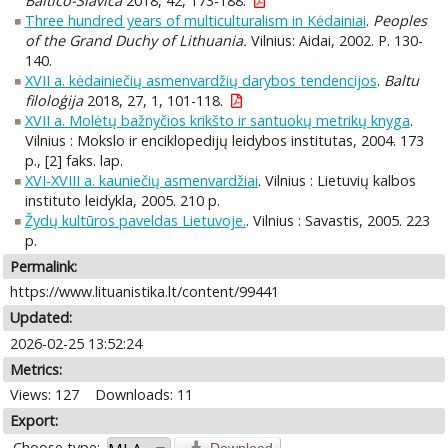
Baltico-Slavica
2018, 42, 173-188.
Three hundred years of multiculturalism in Kėdainiai
.
Peoples
of the Grand Duchy of Lithuania.
Vilnius: Aidai, 2002. P. 130-
140.
XVII a. kėdainiečių asmenvardžių darybos tendencijos
.
Baltu
filoloģija
2018, 27, 1, 101-118.
XVII a. Molėtų bažnyčios krikšto ir santuokų metrikų knyga
.
Vilnius : Mokslo ir enciklopedijų leidybos institutas, 2004. 173
p., [2] faks. lap.
XVI-XVIII a. kauniečių asmenvardžiai
. Vilnius : Lietuvių kalbos
instituto leidykla, 2005. 210 p.
Žydų kultūros paveldas Lietuvoje.
. Vilnius : Savastis, 2005. 223
p.
Permalink:
https://www.lituanistika.lt/content/99441
Updated:
2026-02-25 13:52:24
Metrics:
Views: 127
Downloads: 11
Export:
Choose type:
Download