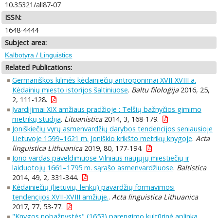
10.35321/all87-07
ISSN:
1648-4444
Subject area:
Kalbotyra / Linguistics
Related Publications:
Germaniškos kilmės kėdainiečių antroponimai XVII-XVIII a.
Kėdainių miesto istorijos šaltiniuose
.
Baltu filoloģija
2016, 25,
2, 111-128.
Įvardijimai XIX amžiaus pradžioje : Telšių bažnyčios gimimo
metrikų studija
.
Lituanistica
2014, 3, 168-179.
Joniškiečių vyrų asmenvardžių darybos tendencijos seniausioje
Lietuvoje 1599–1621 m. Joniškio krikšto metrikų knygoje
.
Acta
linguistica Lithuanica
2019, 80, 177-194.
Jono vardas paveldimuose Vilniaus naujųjų miestiečių ir
laiduotojų 1661–1795 m. sąrašo asmenvardžiuose
.
Baltistica
2014, 49, 2, 331-344.
Kėdainiečių (lietuvių, lenkų) pavardžių formavimosi
tendencijos XVII-XVIII amžiuje.
.
Acta linguistica Lithuanica
2017, 77, 53-77.
"Knygos nobažnystės" (1653) parengimo kultūrinė aplinka
.