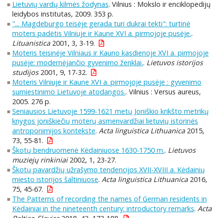
Lietuvių vardų kilmės žodynas
. Vilnius : Mokslo ir enciklopedijų
leidybos institutas, 2009. 353 p.
"... Magdeburgo teisėje gerada turi dukrai tekti": turtinė
moters padėtis Vilniuje ir Kaune XVI a. pirmojoje pusėje.
.
Lituanistica
2001, 3, 3-19.
Moteris teisinėje Vilniaus ir Kauno kasdienoje XVI a. pirmojoje
pusėje: modernėjančio gyvenimo ženklai.
.
Lietuvos istorijos
studijos
2001, 9, 17-32.
Moteris Vilniuje ir Kaune XVI a. pirmojoje pusėje : gyvenimo
sumiestinimo Lietuvoje atodangos.
. Vilnius : Versus aureus,
2005. 276 p.
Seniausios Lietuvoje 1599-1621 metų Joniškio krikšto metrikų
knygos joniškiečių moterų asmenvardžiai lietuvių istorinės
antroponimijos kontekste
.
Acta linguistica Lithuanica
2015,
73, 55-81.
Škotų bendruomenė Kėdainiuose 1630-1750 m.
.
Lietuvos
muziejų rinkiniai
2002, 1, 23-27.
Škotų pavardžių užrašymo tendencijos XVII-XVIII a. Kėdainių
miesto istorijos šaltiniuose
.
Acta linguistica Lithuanica
2016,
75, 45-67.
The Patterns of recording the names of German residents in
Kėdainiai in the nineteenth century: introductory remarks
.
Acta