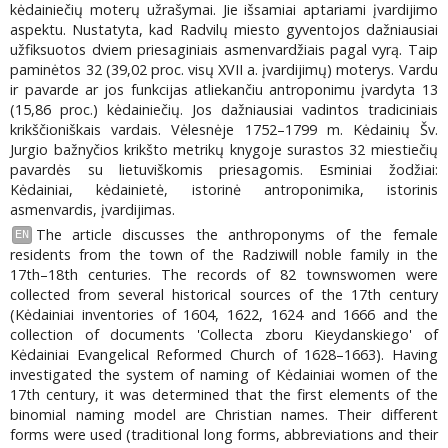
kėdainiečių moterų užrašymai. Jie išsamiai aptariami įvardijimo
aspektu. Nustatyta, kad Radvilų miesto gyventojos dažniausiai
užfiksuotos dviem priesaginiais asmenvardžiais pagal vyrą. Taip
paminėtos 32 (39,02 proc. visų XVII a. įvardijimų) moterys. Vardu
ir pavarde ar jos funkcijas atliekančiu antroponimu įvardyta 13
(15,86 proc.) kėdainiečių. Jos dažniausiai vadintos tradiciniais
krikščioniškais vardais. Vėlesnėje 1752–1799 m. Kėdainių Šv.
Jurgio bažnyčios krikšto metrikų knygoje surastos 32 miestiečių
pavardės su lietuviškomis priesagomis. Esminiai žodžiai:
Kėdainiai, kėdainietė, istorinė antroponimika, istorinis
asmenvardis, įvardijimas.
The article discusses the anthroponyms of the female
EN
residents from the town of the Radziwill noble family in the
17th–18th centuries. The records of 82 townswomen were
collected from several historical sources of the 17th century
(Kėdainiai inventories of 1604, 1622, 1624 and 1666 and the
collection of documents 'Collecta zboru Kieydanskiego' of
Kėdainiai Evangelical Reformed Church of 1628–1663). Having
investigated the system of naming of Kėdainiai women of the
17th century, it was determined that the first elements of the
binomial naming model are Christian names. Their different
forms were used (traditional long forms, abbreviations and their