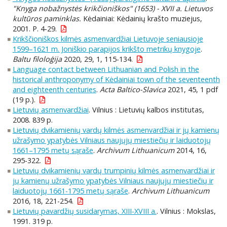
"Knyga nobažnystės krikčioniškos" (1653) - XVII a. Lietuvos
kultūros paminklas.
Kėdainiai: Kėdainių krašto muziejus,
2001. P. 4-29.
Krikščioniškos kilmės asmenvardžiai Lietuvoje seniausioje
1599–1621 m. Joniškio parapijos krikšto metrikų knygoje
.
Baltu filoloģija
2020, 29, 1, 115-134.
Language contact between Lithuanian and Polish in the
historical anthroponymy of Kėdainiai town of the seventeenth
and eighteenth centuries
.
Acta Baltico-Slavica
2021, 45, 1 pdf
(19 p.).
Lietuvių asmenvardžiai
. Vilnius : Lietuvių kalbos institutas,
2008. 839 p.
Lietuvių dvikamienių vardų kilmės asmenvardžiai ir jų kamienų
užrašymo ypatybės Vilniaus naujųjų miestiečių ir laiduotojų
1661–1795 metų sąraše
.
Archivum Lithuanicum
2014, 16,
295-322.
Lietuvių dvikamienių vardų trumpinių kilmės asmenvardžiai ir
jų kamienų užrašymo ypatybės Vilniaus naujųjų miestiečių ir
laiduotojų 1661-1795 metų sąraše
.
Archivum Lithuanicum
2016, 18, 221-254.
Lietuvių pavardžių susidarymas, XIII-XVIII a.
. Vilnius : Mokslas,
1991. 319 p.