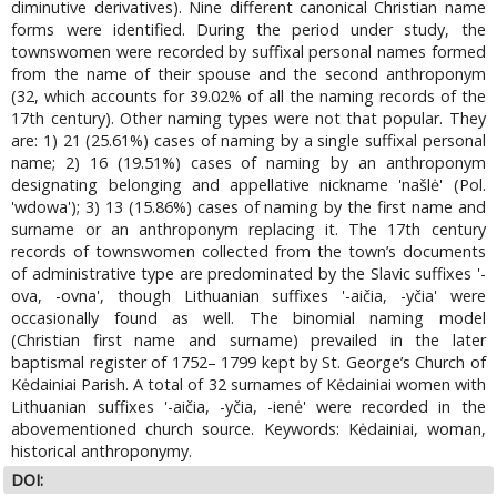
diminutive derivatives). Nine different canonical Christian name
forms were identified. During the period under study, the
townswomen were recorded by suffixal personal names formed
from the name of their spouse and the second anthroponym
(32, which accounts for 39.02% of all the naming records of the
17th century). Other naming types were not that popular. They
are: 1) 21 (25.61%) cases of naming by a single suffixal personal
name; 2) 16 (19.51%) cases of naming by an anthroponym
designating belonging and appellative nickname 'našlė' (Pol.
'wdowa'); 3) 13 (15.86%) cases of naming by the first name and
surname or an anthroponym replacing it. The 17th century
records of townswomen collected from the town’s documents
of administrative type are predominated by the Slavic suffixes '-
ova, -ovna', though Lithuanian suffixes '-aičia, -yčia' were
occasionally found as well. The binomial naming model
(Christian first name and surname) prevailed in the later
baptismal register of 1752– 1799 kept by St. George’s Church of
Kėdainiai Parish. A total of 32 surnames of Kėdainiai women with
Lithuanian suffixes '-aičia, -yčia, -ienė' were recorded in the
abovementioned church source. Keywords: Kėdainiai, woman,
historical anthroponymy.
DOI: