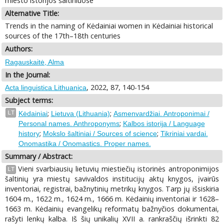
miesto istorijos šaltiniuose
Alternative Title:
Trends in the naming of Kėdainiai women in Kėdainiai historical
sources of the 17th–18th centuries
Authors:
Ragauskaitė, Alma
In the Journal:
, 2022, 87, 140-154
Acta linguistica Lithuanica
Subject terms:
;
;
LT
Kėdainiai
Lietuva (Lithuania)
Asmenvardžiai. Antroponimai /
;
Personal names. Anthroponyms
Kalbos istorija / Language
;
;
history
Mokslo šaltiniai / Sources of science
Tikriniai vardai.
Onomastika / Onomastics. Proper names.
Summary / Abstract:
Vieni svarbiausių lietuvių miestiečių istorinės antroponimijos
LT
šaltinių yra miestų savivaldos institucijų aktų knygos, įvairūs
inventoriai, registrai, bažnytinių metrikų knygos. Tarp jų išsiskiria
1604 m., 1622 m., 1624 m., 1666 m. Kėdainių inventoriai ir 1628–
1663 m. Kėdainių evangelikų reformatų bažnyčios dokumentai,
rašyti lenkų kalba. Iš šių unikalių XVII a. rankraščių išrinkti 82