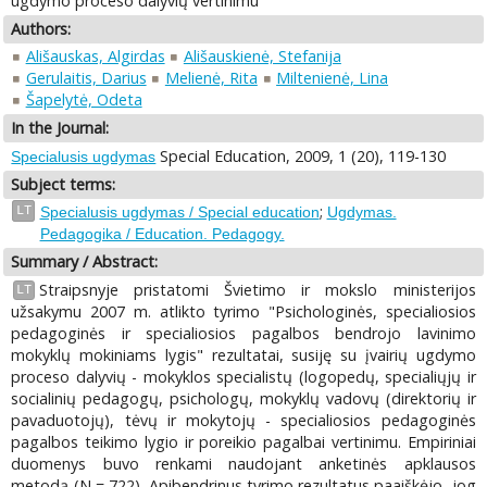
ugdymo proceso dalyvių vertinimu
Authors:
Ališauskas, Algirdas
Ališauskienė, Stefanija
Gerulaitis, Darius
Melienė, Rita
Miltenienė, Lina
Šapelytė, Odeta
In the Journal:
Special Education, 2009, 1 (20), 119-130
Specialusis ugdymas
Subject terms:
;
LT
Specialusis ugdymas / Special education
Ugdymas.
Pedagogika / Education. Pedagogy.
Summary / Abstract:
Straipsnyje pristatomi Švietimo ir mokslo ministerijos
LT
užsakymu 2007 m. atlikto tyrimo "Psichologinės, specialiosios
pedagoginės ir specialiosios pagalbos bendrojo lavinimo
mokyklų mokiniams lygis" rezultatai, susiję su įvairių ugdymo
proceso dalyvių - mokyklos specialistų (logopedų, specialiųjų ir
socialinių pedagogų, psichologų, mokyklų vadovų (direktorių ir
pavaduotojų), tėvų ir mokytojų - specialiosios pedagoginės
pagalbos teikimo lygio ir poreikio pagalbai vertinimu. Empiriniai
duomenys buvo renkami naudojant anketinės apklausos
metodą (N = 722). Apibendrinus tyrimo rezultatus paaiškėjo, jog