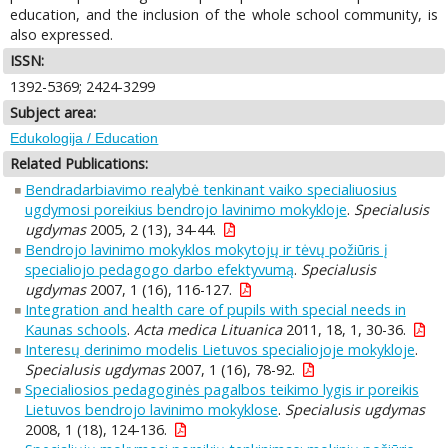
education, and the inclusion of the whole school community, is
also expressed.
ISSN:
1392-5369; 2424-3299
Subject area:
Edukologija / Education
Related Publications:
Bendradarbiavimo realybė tenkinant vaiko specialiuosius
ugdymosi poreikius bendrojo lavinimo mokykloje
.
Specialusis
ugdymas
2005, 2 (13), 34-44.
Bendrojo lavinimo mokyklos mokytojų ir tėvų požiūris į
specialiojo pedagogo darbo efektyvumą
.
Specialusis
ugdymas
2007, 1 (16), 116-127.
Integration and health care of pupils with special needs in
Kaunas schools
.
Acta medica Lituanica
2011, 18, 1, 30-36.
Interesų derinimo modelis Lietuvos specialiojoje mokykloje
.
Specialusis ugdymas
2007, 1 (16), 78-92.
Specialiosios pedagoginės pagalbos teikimo lygis ir poreikis
Lietuvos bendrojo lavinimo mokyklose
.
Specialusis ugdymas
2008, 1 (18), 124-136.