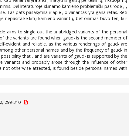
ai. Kad
variantai yra
and
, matyti iš garsų perteikinių, fiksuojamų
enimis. Dėl literatūroje skiriamo kamieno
problemiški pasirodė
,
,
se. Tas pats pasakytina ir apie
, o variantas
yra gana retas. Reti
oje nepasitaikė kitų kamieno
variantų, bet onimas
buvo ten, kur
icle aims to single out the unabridged variants of the personal
st of the variants are found when gaud- is the second member of
elf-evident and reliable, as the various renderings of gaud- are
s among other personal names and by the frequency of gaud- in
 possibility that
,
and
are variants of gaud- is supported by the
re variants
and
probably arose through the influence of other
are not otherwise attested,
is found beside personal names with
2, 299-310.