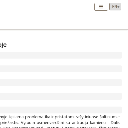
oje
snyje tęsiama problematika ir pristatomi rašytiniuose šaltiniuose
o priežastis. Vyrauja asmenvardžiai su antruoju kamienu
. Dalis