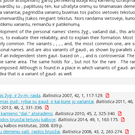
es juose atsispindintį
garsų perteikimą liudija kitų kamienų užrašym
nvardžių su
, paplitusių ten, kur užrašyta onimų su tiriamaisiais dėm
ra
variantai, pagrindžia
variantų buvimas tos pačios vietovės tekstuo
 asmenvardžių įtakos rengiant tekstus. Nors
randama vietovėje, kuri
atikimu
variantu, remiančiu ir
patikimumą.
elopment of the personal names’ stems žyg-, vaišand dal-, this art
s, to evaluate their reliability, and to explain their formation. Mo
larly common. The variants
,
,
,
,
and, the most common one,
are s
rsonal names.
and
are also variants of gaud-, as shown by parallel
 of an independent stem gaut- based on
,
,
and
is controversial. The
the same area. The same holds for
, but not for the rare
. The ra
composed. Although
is found in a place in which variants of gaud- 
idea that
is a variant of gaud- as well.
s žyg- ir žy-m- raidą
.
Baltistica
2007, 42, 1, 117-129.
s gud-: ryšiai su gaud- ir kai kurie jo variantai
.
Baltistica
2011, 46, 
a
2013, 48, 2, 331-336.
 kamieno "dal-" atsiradimo
.
Baltistica
2010, 45, 2, 325-340.
idos bruožai lietuvių kalboje
.
Baltistica
2014, 49, 1, 163-175.
uvių kalbos institutas, 2008. 839 p.
u dėmeniu vaiš- raidos bruožai
.
Baltistica
2008, 43, 2, 263-274.