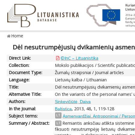
Home
Dėl nesutrumpėjusių dvikamienių asmenv
Direct Link:
©InC – Lituanistika
Collection:
Mokslo publikacijos / Scientific publicati
Document Type:
Žurnalų straipsniai / Journal articles
Language:
Lietuvių kalba / Lithuanian
Title:
Dėl nesutrumpėjusių dvikamienių asmenv
Alternative Title:
On the variants of the personal names'
Authors:
Sinkevičiūtė, Daiva
In the Journal:
, 2013, 48, 1, 119-128
Baltistica
Subject terms:
LT
Asmenvardžiai. Antroponimai / Perso
Summary / Abstract:
Remiantis anksčiau atlikta sistemin
LT
fiksuoti nesutrumpėję lietuvių dvikam