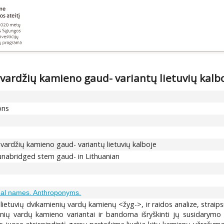
ardžių kamieno gaud- variantų lietuvių kalb
ons
ardžių kamieno gaud- variantų lietuvių kalboje
 unabridged stem gaud- in Lithuanian
nal names. Anthroponyms.
e lietuvių dvikamienių vardų kamienų <žyg->,
ir
raidos analize, straip
ienių vardų kamieno
variantai ir bandoma išryškinti jų susidarym