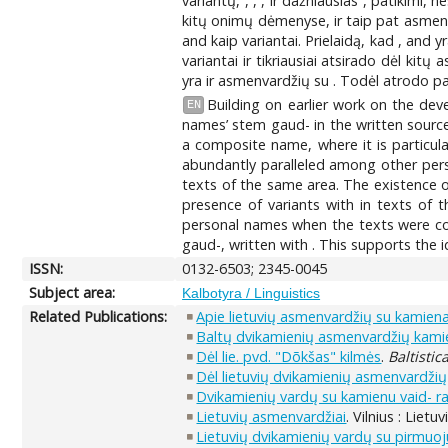
variantų,
,
,
,
ir dažniausias
, patikimi, n
kitų onimų dėmenyse, ir taip pat asme
and
kaip
variantai. Prielaidą, kad
,
and
y
variantai
ir
tikriausiai atsirado dėl kitų
yra ir asmenvardžių su
. Todėl
atrodo p
Building on earlier work on the dev
EN
names’ stem gaud- in the written source
a composite name, where it is particu
abundantly paralleled among other pe
texts of the same area. The existence
presence of variants with
in texts of 
personal names when the texts were 
gaud-, written with
. This supports the 
ISSN:
0132-6503; 2345-0045
Subject area:
Kalbotyra / Linguistics
Related Publications:
Apie lietuvių asmenvardžių su kamienai
Baltų dvikamienių asmenvardžių kamiena
Dėl lie. pvd. "Dõkšas" kilmės
.
Baltistic
Dėl lietuvių dvikamienių asmenvardžių
Dvikamienių vardų su kamienu vaid- ra
Lietuvių asmenvardžiai
. Vilnius : Liet
Lietuvių dvikamienių vardų su pirmuoj