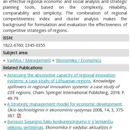
an effective regional economic and social analysis and strategic
planning tools, based on the complexity, reliability,
comparability and simplicity; The combination of regional
competitiveness index and cluster analysis makes the
background for formulation and evaluation the effectiveness of
competitive strategies of regions.
ISSN:
1822-6760; 2345-0355
Subject area:
Vadyba / Management
Ekonomika / Economics
Related Publications:
Assessing the absorptive capacity of regional innovation
systems: a case study of Lithuanian regions
.
Knowledge
spillovers in regional innovation systems: a case study of
CEE regions.
Cham: Springer International Publishing, 2018. P.
49-79.
A Strategic management model for economic development
.
Ūkio technologinis ir ekonominis vystymas
2008, 14, 3, 375-
387.
Europos Sąjungos šalių konkurencingumo ir jį lemiančių
veiksnių vertinimas
.
Ekonomika ir vadyba: aktualijos ir