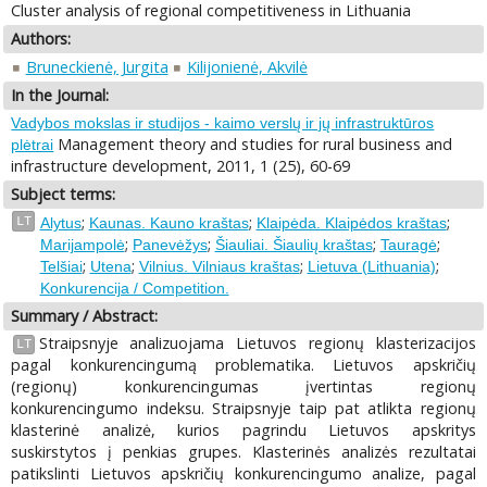
Cluster analysis of regional competitiveness in Lithuania
Authors:
Bruneckienė, Jurgita
Kilijonienė, Akvilė
In the Journal:
Vadybos mokslas ir studijos - kaimo verslų ir jų infrastruktūros
Management theory and studies for rural business and
plėtrai
infrastructure development, 2011, 1 (25), 60-69
Subject terms:
;
;
;
LT
Alytus
Kaunas. Kauno kraštas
Klaipėda. Klaipėdos kraštas
;
;
;
;
Marijampolė
Panevėžys
Šiauliai. Šiaulių kraštas
Tauragė
;
;
;
;
Telšiai
Utena
Vilnius. Vilniaus kraštas
Lietuva (Lithuania)
Konkurencija / Competition.
Summary / Abstract:
Straipsnyje analizuojama Lietuvos regionų klasterizacijos
LT
pagal konkurencingumą problematika. Lietuvos apskričių
(regionų) konkurencingumas įvertintas regionų
konkurencingumo indeksu. Straipsnyje taip pat atlikta regionų
klasterinė analizė, kurios pagrindu Lietuvos apskritys
suskirstytos į penkias grupes. Klasterinės analizės rezultatai
patikslinti Lietuvos apskričių konkurencingumo analize, pagal