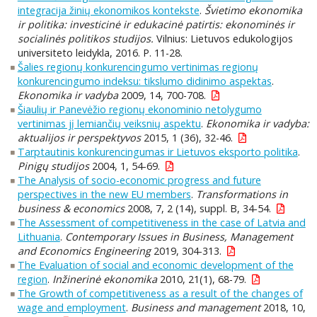
integracija žinių ekonomikos kontekste
.
Švietimo ekonomika
ir politika: investicinė ir edukacinė patirtis: ekonominės ir
socialinės politikos studijos.
Vilnius: Lietuvos edukologijos
universiteto leidykla, 2016. P. 11-28.
Šalies regionų konkurencingumo vertinimas regionų
konkurencingumo indeksu: tikslumo didinimo aspektas
.
Ekonomika ir vadyba
2009, 14, 700-708.
Šiaulių ir Panevėžio regionų ekonominio netolygumo
vertinimas jį lemiančių veiksnių aspektu
.
Ekonomika ir vadyba:
aktualijos ir perspektyvos
2015, 1 (36), 32-46.
Tarptautinis konkurencingumas ir Lietuvos eksporto politika
.
Pinigų studijos
2004, 1, 54-69.
The Analysis of socio-economic progress and future
perspectives in the new EU members
.
Transformations in
business & economics
2008, 7, 2 (14), suppl. B, 34-54.
The Assessment of competitiveness in the case of Latvia and
Lithuania
.
Contemporary Issues in Business, Management
and Economics Engineering
2019, 304-313.
The Evaluation of social and economic development of the
region
.
Inžinerinė ekonomika
2010, 21(1), 68-79.
The Growth of competitiveness as a result of the changes of
wage and employment
.
Business and management
2018, 10,