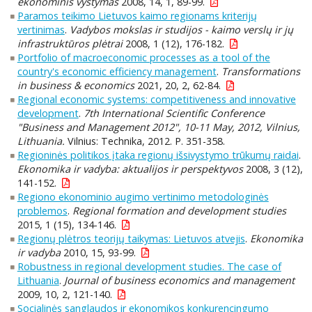
ekonominis vystymas
2008, 14, 1, 89-99.
Paramos teikimo Lietuvos kaimo regionams kriterijų
vertinimas
.
Vadybos mokslas ir studijos - kaimo verslų ir jų
infrastruktūros plėtrai
2008, 1 (12), 176-182.
Portfolio of macroeconomic processes as a tool of the
country's economic efficiency management
.
Transformations
in business & economics
2021, 20, 2, 62-84.
Regional economic systems: competitiveness and innovative
development
.
7th International Scientific Conference
"Business and Management 2012", 10-11 May, 2012, Vilnius,
Lithuania.
Vilnius: Technika, 2012. P. 351-358.
Regioninės politikos įtaka regionų išsivystymo trūkumų raidai
.
Ekonomika ir vadyba: aktualijos ir perspektyvos
2008, 3 (12),
141-152.
Regiono ekonominio augimo vertinimo metodologinės
problemos
.
Regional formation and development studies
2015, 1 (15), 134-146.
Regionų plėtros teorijų taikymas: Lietuvos atvejis
.
Ekonomika
ir vadyba
2010, 15, 93-99.
Robustness in regional development studies. The case of
Lithuania
.
Journal of business economics and management
2009, 10, 2, 121-140.
Socialinės sanglaudos ir ekonomikos konkurencingumo