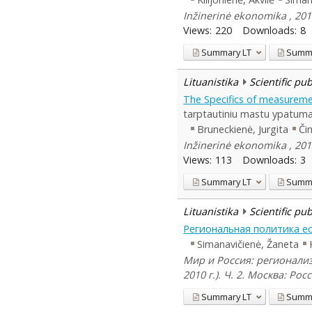
Inžinerinė ekonomika , 201
Views:
220
Downloads:
8
Summary
LT
Summ
Lituanistika
Scientific pu
The Specifics of measuremen
tarptautiniu mastu ypatuma
Bruneckienė, Jurgita
Či
Inžinerinė ekonomika , 201
Views:
113
Downloads:
3
Summary
LT
Summ
Lituanistika
Scientific pu
Региональная политика ес
Simanavičienė, Žaneta
Мир и Россия: регионали
2010 г.). Ч. 2. Москва: Ро
Summary
LT
Summ