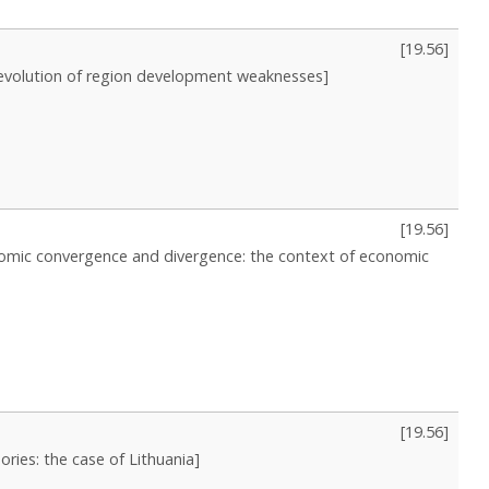
[
19.56
]
e evolution of region development weaknesses]
[
19.56
]
omic convergence and divergence: the context of economic
[
19.56
]
ries: the case of Lithuania]