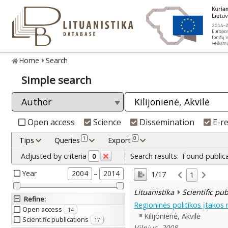
Home
Search
Simple search
Open access
Science
Dissemination
E-r
1
0
Tips
Queries
Export
Adjusted by criteria
Search results:
Found public
0
Year
–
2004
2014
1/17
1
Lituanistika
Scientific pu
Refine
:
Regioninės politikos įtakos r
Open access
14
Kilijonienė, Akvilė
Scientific publications
17
Vilnius, 2008