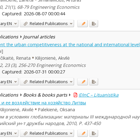
0, 21(1), 68-79 Engineering Economics
Captured:
2026-08-07 00:00:44
ary
EN
Related Publications
blications
Journal articles
t the urban competitiveness at the national and international level
i]
nčikaitė, Renata
Kilijonienė, Akvilė
2, 23 (3), 256-270 Engineering Economics
Captured:
2026-07-31 00:00:27
ary
EN
Related Publications
blications
Books & books parts
©InC – Lituanistika
 и ее воздействие на хозяйство Литвы
Kilijonienė, Akvilė
Palekienė, Oksana
зм в условиях глобализации: материалы III международной на
ссийский ун-т дружбы народов, 2010, P. 437-450
ary
EN
Related Publications