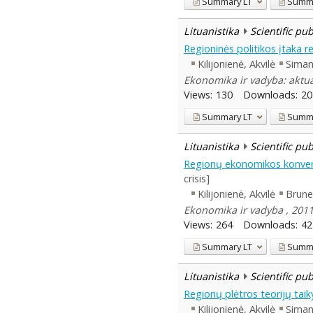
Summary
LT
Summ
Lituanistika
Scientific pu
Regioninės politikos įtaka 
Kilijonienė, Akvilė
Siman
Ekonomika ir vadyba: aktual
Views:
130
Downloads:
20
Summary
LT
Summ
Lituanistika
Scientific pu
Regionų ekonomikos konverg
crisis]
Kilijonienė, Akvilė
Brune
Ekonomika ir vadyba , 201
Views:
264
Downloads:
42
Summary
LT
Summ
Lituanistika
Scientific pu
Regionų plėtros teorijų taik
Kilijonienė, Akvilė
Siman