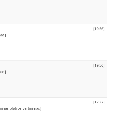
[
19.56
]
mas]
[
19.56
]
mas]
[
17.27
]
minės plėtros vertinimas]