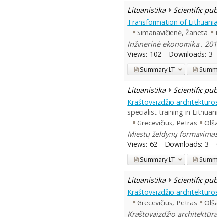
Lituanistika
Scientific pu
Transformation of Lithuania
Simanavičienė, Žaneta
Inžinerinė ekonomika , 201
Views:
102
Downloads:
3
Summary
LT
Summ
Lituanistika
Scientific pu
Kraštovaizdžio architektūro
specialist training in Lithuan
Grecevičius, Petras
Olš
Miestų želdynų formavimas 
Views:
62
Downloads:
3
Summary
LT
Summ
Lituanistika
Scientific pu
Kraštovaizdžio architektūros
Grecevičius, Petras
Olš
Kraštovaizdžio architektūra