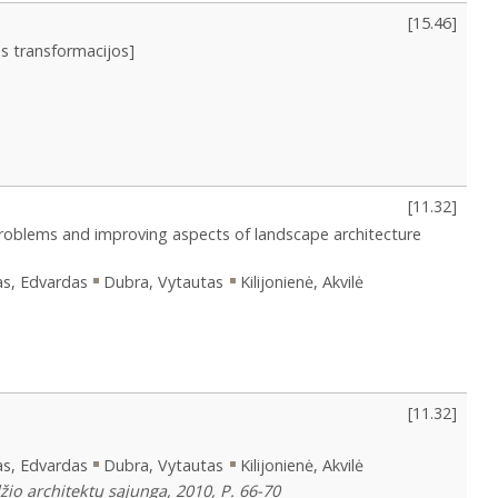
[
15.46
]
os transformacijos]
[
11.32
]
roblems and improving aspects of landscape architecture
as, Edvardas
Dubra, Vytautas
Kilijonienė, Akvilė
[
11.32
]
as, Edvardas
Dubra, Vytautas
Kilijonienė, Akvilė
džio architektų sąjunga, 2010, P. 66-70