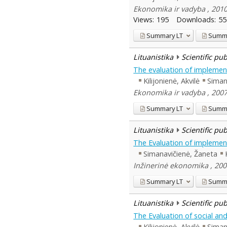
Ekonomika ir vadyba , 201
Views:
195
Downloads:
55
Summary
LT
Summ
Lituanistika
Scientific pu
The evaluation of implement
Kilijonienė, Akvilė
Siman
Ekonomika ir vadyba , 200
Summary
LT
Summ
Lituanistika
Scientific pu
The Evaluation of implement
Simanavičienė, Žaneta
Inžinerinė ekonomika , 200
Summary
LT
Summ
Lituanistika
Scientific pu
The Evaluation of social a
Kilijonienė, Akvilė
Siman