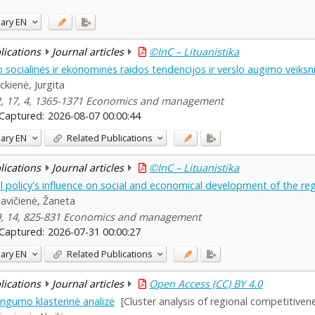
ary
EN
blications
Journal articles
©InC – Lituanistika
socialinės ir ekonominės raidos tendencijos ir verslo augimo veiksni
ckienė, Jurgita
2, 17, 4, 1365-1371 Economics and management
Captured:
2026-08-07 00:00:44
ary
EN
Related Publications
blications
Journal articles
©InC – Lituanistika
l policy's influence on social and economical development of the re
avičienė, Žaneta
9, 14, 825-831 Economics and management
Captured:
2026-07-31 00:00:27
ary
EN
Related Publications
blications
Journal articles
Open Access (CC) BY 4.0
ngumo klasterinė analizė
[Cluster analysis of regional competitivene