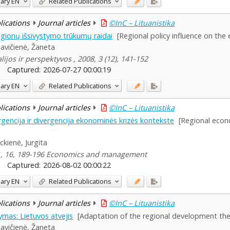
ary
EN
Related Publications
blications
Journal articles
©InC – Lituanistika
regionų išsivystymo trūkumų raidai
[Regional policy influence on th
avičienė, Žaneta
ijos ir perspektyvos , 2008, 3 (12), 141-152
Captured:
2026-07-27 00:00:19
ary
EN
Related Publications
blications
Journal articles
©InC – Lituanistika
encija ir divergencija ekonominės krizės kontekste
[Regional econ
ckienė, Jurgita
1, 16, 189-196 Economics and management
Captured:
2026-08-02 00:00:22
ary
EN
Related Publications
blications
Journal articles
©InC – Lituanistika
ymas: Lietuvos atvejis
[Adaptation of the regional development theo
avičienė, Žaneta