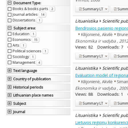
Document Type
:
Books & books parts
Summary
LT
Summ
2
Journal articles
14
Dissertations
Lituanistika
Scientific pu
1
Bendrosios pasienio regiono 
Subject area
:
Education
Kilijonienė, Akvilė
Brune
1
Economics
15
Ekonomika ir vadyba , 201
Arts
1
Views:
82
Downloads:
7
Political sciences
1
Summary
LT
Summ
Sociology
1
Management
4
Lituanistika
Scientific pu
Text language
Evaluation model of regiona
Country of publication
Kilijonienė, Akvilė
Siman
Historical periods
Ekonomika ir vadyba , 200
Views:
88
Downloads:
1
Lithuanian place names
Summary
LT
Summ
Subject
Journal
Lituanistika
Scientific pu
Lietuvos regionų konkurenci