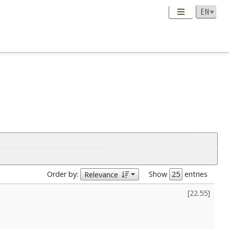
Order by:
Show
entries
Relevance
[
22.55
]