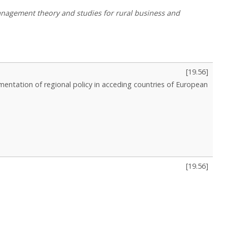
 Management theory and studies for rural business and
[
19.56
]
mentation of regional policy in acceding countries of European
[
19.56
]