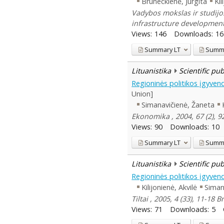
Bruneckienė, Jurgita
Kil
Vadybos mokslas ir studijos
infrastructure developmen
Views:
146
Downloads:
16
Summary
LT
Summ
Lituanistika
Scientific pu
Regioninės politikos įgyve
Union]
Simanavičienė, Žaneta
Ekonomika , 2004, 67 (2), 9
Views:
90
Downloads:
10
Summary
LT
Summ
Lituanistika
Scientific pu
Regioninės politikos įgyve
Kilijonienė, Akvilė
Siman
Tiltai , 2005, 4 (33), 11-18 B
Views:
71
Downloads:
5