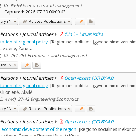
0, 15, 93-99 Economics and management
Captured:
2026-07-30 00:00:43
ary
EN
Related Publications
blications
Journal articles
©InC – Lituanistika
ation of regional policy
[Regioninės politikos įgyvendinimo vertini
avičienė, Žaneta
7, 12, 754-761 Economics and management
ary
EN
blications
Journal articles
Open Access (CC) BY 4.0
ation of regional policy
[Regioninės politikos įgyvendinimo vertini
Kilijonienė, Akvilė
5, 4 (44), 37-42 Engineering Economics
ary
EN
Related Publications
blications
Journal articles
Open Access (CC) BY 4.0
nd economic development of the region
[Regiono socialinės ir ekono
avičienė, Žaneta
Simanavičius, Artūras