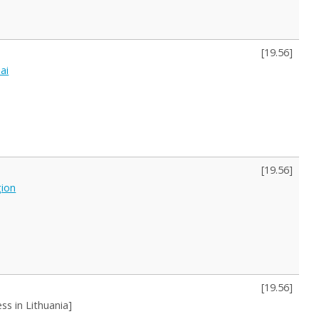
[
19.56
]
ai
[
19.56
]
gion
[
19.56
]
ss in Lithuania]