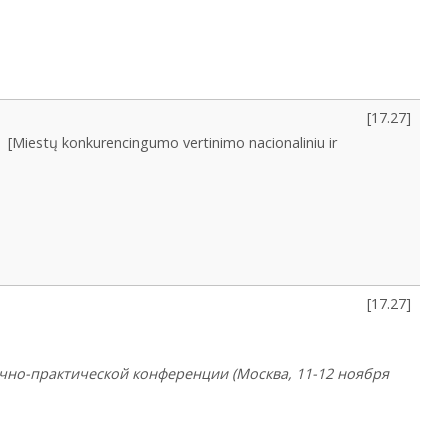
[
17.27
]
[Miestų konkurencingumo vertinimo nacionaliniu ir
[
17.27
]
учно-практической конференции (Москва, 11-12 ноября