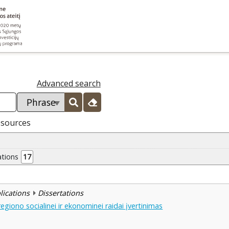
Advanced search
esources
ations
17
blications
Dissertations
egiono socialinei ir ekonominei raidai įvertinimas