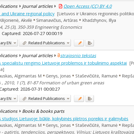
blications
Journal articles
Open Access (CC) BY 4.0
 and Ukraine regional policy
[Lietuvos ir Ukrainos regioninės politik
Kilijonienė, Akvilė
Simanavičius, Artūras
Khadzhynov, Illya
4, 25 (3), 350-359 Engineering Economics
Captured:
2026-07-27 00:00:19
ary
EN
Related Publications
blications
Journal articles
straipsnio tekstas
s specialistų rengimo Lietuvoje problemos ir tobulinimo aspektai
[P
ia]
auskas, Algimantas M
Genys, Jonas
Staševičiūtė, Ramunė
Riepš
, 2010, 1 (7), 81-87 Formation of urban green areas
Captured:
2026-07-31 00:00:27
ary
EN
Related Publications
blications
Books & books parts
 studijos Lietuvoje: būklė, kokybinės plėtros poreikis ir galimybės
auskas, Algimantas M
Genys, Jonas
Staševičiūtė, Ramunė
Riepš
 - patirtis, tendencijos, perspektyvos. Vilnius: Lietuvos kraštovaiz