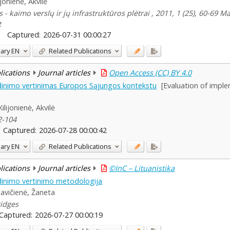
ijonienė, Akvilė
 - kaimo verslų ir jų infrastruktūros plėtrai , 2011, 1 (25), 60-69
t
Captured:
2026-07-31 00:00:27
ary
EN
Related Publications
blications
Journal articles
Open Access (CC) BY 4.0
ndinimo vertinimas Europos Sąjungos kontekstu
[Evaluation of imple
Kilijonienė, Akvilė
2-104
Captured:
2026-07-28 00:00:42
ary
EN
Related Publications
blications
Journal articles
©InC – Lituanistika
ndinimo vertinimo metodologija
avičienė, Žaneta
ridges
Captured:
2026-07-27 00:00:19