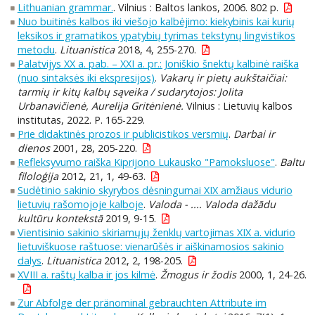
Lithuanian grammar.
. Vilnius : Baltos lankos, 2006. 802 p.
Nuo buitinės kalbos iki viešojo kalbėjimo: kiekybinis kai kurių
leksikos ir gramatikos ypatybių tyrimas tekstynų lingvistikos
metodu
.
Lituanistica
2018, 4, 255-270.
Palatvijys XX a. pab. – XXI a. pr.: Joniškio šnektų kalbinė raiška
(nuo sintaksės iki ekspresijos)
.
Vakarų ir pietų aukštaičiai:
tarmių ir kitų kalbų sąveika / sudarytojos: Jolita
Urbanavičienė, Aurelija Gritėnienė.
Vilnius : Lietuvių kalbos
institutas, 2022. P. 165-229.
Prie didaktinės prozos ir publicistikos versmių
.
Darbai ir
dienos
2001, 28, 205-220.
Refleksyvumo raiška Kiprijono Lukausko "Pamoksluose"
.
Baltu
filoloģija
2012, 21, 1, 49-63.
Sudėtinio sakinio skyrybos dėsningumai XIX amžiaus vidurio
lietuvių rašomojoje kalboje
.
Valoda - .... Valoda dažādu
kultūru kontekstā
2019, 9-15.
Vientisinio sakinio skiriamųjų ženklų vartojimas XIX a. vidurio
lietuviškuose raštuose: vienarūšės ir aiškinamosios sakinio
dalys
.
Lituanistica
2012, 2, 198-205.
XVIII a. raštų kalba ir jos kilmė
.
Žmogus ir žodis
2000, 1, 24-26.
Zur Abfolge der pränominal gebrauchten Attribute im