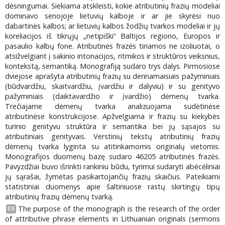
dėsningumai. Siekiama atskleisti, kokie atributinių frazių modeliai
dominavo senojoje lietuvių kalboje ir ar jie skyrėsi nuo
dabartinės kalbos; ar lietuvių kalbos žodžių tvarkos modeliai ir jų
koreliacijos iš tikrųjų „netipiški“ Baltijos regiono, Europos ir
pasaulio kalbų fone. Atributinės frazės tiriamos ne izoliuotai, o
atsižvelgiant į sakinio intonacijos, ritmikos ir struktūros veiksnius,
kontekstą, semantiką. Monografiją sudaro trys dalys. Pirmosiose
dviejose aprašyta atributinių frazių su derinamaisiais pažyminiais
(būdvardžiu, skaitvardžiu, įvardžiu ir dalyviu) ir su genityvo
pažyminiais (daiktavardžio ir įvardžio) dėmenų tvarka.
Trečiajame dėmenų tvarka analizuojama sudėtinėse
atributinėse konstrukcijose. Apžvelgiama ir frazių su kiekybės
turinio genityvu struktūra ir semantika bei jų sąsajos su
atributiniais genityvais. Verstinių tekstų atributinių frazių
dėmenų tvarka lyginta su atitinkamomis originalų vietomis.
Monografijos duomenų bazę sudaro 46205 atributinės frazės.
Pavyzdžiai buvo išrinkti rankiniu būdu, tyrimui sudaryti abėcėliniai
jų sąrašai, žymėtas pasikartojančių frazių skaičius. Pateikiami
statistiniai duomenys apie šaltiniuose rastų skirtingų tipų
atributinių frazių dėmenų tvarką.
The purpose of the monograph is the research of the order
EN
of attributive phrase elements in Lithuanian originals (sermons