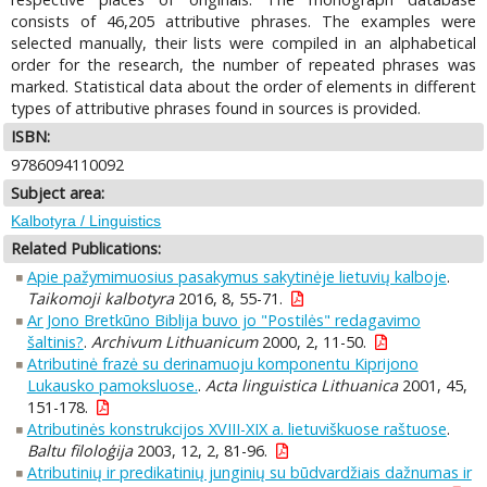
consists of 46,205 attributive phrases. The examples were
selected manually, their lists were compiled in an alphabetical
order for the research, the number of repeated phrases was
marked. Statistical data about the order of elements in different
types of attributive phrases found in sources is provided.
ISBN:
9786094110092
Subject area:
Kalbotyra / Linguistics
Related Publications:
Apie pažymimuosius pasakymus sakytinėje lietuvių kalboje
.
Taikomoji kalbotyra
2016, 8, 55-71.
Ar Jono Bretkūno Biblija buvo jo "Postilės" redagavimo
šaltinis?
.
Archivum Lithuanicum
2000, 2, 11-50.
Atributinė frazė su derinamuoju komponentu Kiprijono
Lukausko pamoksluose.
.
Acta linguistica Lithuanica
2001, 45,
151-178.
Atributinės konstrukcijos XVIII-XIX a. lietuviškuose raštuose
.
Baltu filoloģija
2003, 12, 2, 81-96.
Atributinių ir predikatinių junginių su būdvardžiais dažnumas ir