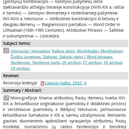
(genityvų) kombinacijos — Genityvo pažyminių vieta
daiktavardžio atžvilgiu trinarėje konstrukcijoje (XVIII-XIX a. raštai
ir tarmės) — Genityvo derinamieji ir nederinamieji pažyminiai
XVI-XVIII a. tekstuose — Atributinės konstrukcijos iš keturių ir
daugiau dėmenų — Baigiamosios pastabos — Word Order in
Lithuanian (16th-19th Centuries). Attributive Phrases — Šaltiniai
ir sutrumpinimai — Literatūra.
Subject terms:
;
;
LT
Intonacija / Intonation
Kalbos dalys. Morfologija / Morphology
Žodžių jungimas. Sakiniai. Sakinio dalys / Word phrases.
;
;
;
;
Sentences. Sentence parts
16 amžius
17 amžius
18 amžius
19 amžius.
Reviews:
Recenzija leidinyje
Lietuvių kalba. 2010, 4
Summary / Abstract:
Monografijoje tiriama atributinių frazių dėmenų tvarka XVI-
LT
XIX a. lietuviškuose originaliuose (pamokslų ir didaktinės prozos)
ir verstiniuose (pamokslų ir Biblijos) tekstuose, pirmuosiuose
lietuviškuose žurnaluose ir XIX a. tarmių užrašymuose. Remiantis
gautais duomenimis apibrėžiami vyraujantys atributinių frazių
modeliai, nustatomos jų raidos tendencijos ir bendrieji