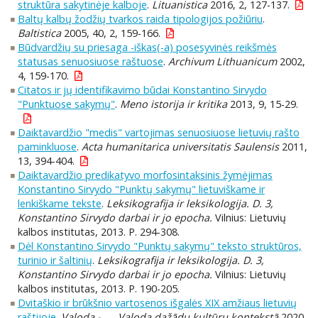
struktūra sakytinėje kalboje
.
Lituanistica
2016, 2, 127-137.
Baltų kalbų žodžių tvarkos raida tipologijos požiūriu
.
Baltistica
2005, 40, 2, 159-166.
Būdvardžių su priesaga -iškas(-a) posesyvinės reikšmės
statusas senuosiuose raštuose
.
Archivum Lithuanicum
2002,
4, 159-170.
Citatos ir jų identifikavimo būdai Konstantino Sirvydo
"Punktuose sakymų"
.
Meno istorija ir kritika
2013, 9, 15-29.
Daiktavardžio "medis" vartojimas senuosiuose lietuvių rašto
paminkluose
.
Acta humanitarica universitatis Saulensis
2011,
13, 394-404.
Daiktavardžio predikatyvo morfosintaksinis žymėjimas
Konstantino Sirvydo "Punktų sakymų" lietuviškame ir
lenkiškame tekste
.
Leksikografija ir leksikologija. D. 3,
Konstantino Sirvydo darbai ir jo epocha.
Vilnius: Lietuvių
kalbos institutas, 2013. P. 294-308.
Dėl Konstantino Sirvydo "Punktų sakymų" teksto struktūros,
turinio ir šaltinių
.
Leksikografija ir leksikologija. D. 3,
Konstantino Sirvydo darbai ir jo epocha.
Vilnius: Lietuvių
kalbos institutas, 2013. P. 190-205.
Dvitaškio ir brūkšnio vartosenos išgalės XIX amžiaus lietuvių
raštijoje
.
Valoda - .... Valoda dažādu kultūru kontekstā
2020,