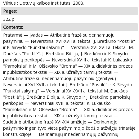
Vilnius : Lietuvių kalbos institutas, 2008.
Pages:
322 p
Contents:
Pratarmė — Įvadas — Atributinė frazė su derinamuoju
pažyminiu — Neverstiniai XVI-XVII a. tekstai: J. Bretkūno "Postilė"
ir K. Sirvydo "Punktai sakymų" — Verstiniai XVI-XVII a. tekstai: M.
Daukšos "Postilė", J. Bretkūno Biblija, J. Bretkūno ir K. Sirvydo
pamokslų perikopės — Neverstiniai XVIII a. tekstai: K. Lukausko
"Pamokslai" ir M. Olševskio "Broma" — XIX a. didaktinės prozos
ir publicistikos tekstai — XIX a. užrašyti tarmių tekstai —
Atributinė frazė su nederinamuoju pažyminiu (genityvu) —
Neverstiniai XVI-XVII a. tekstai: J. Bretkūno "Postilė" ir K. Sirvydo
"Punktai sakymų" — Verstiniai XVI-XVII a. tekstai: M. Daukšos
"Postilė": J. Bretkūno Biblija, K. Sirvydo ir J. Bretkūno pamokslų
perikopės — Neverstiniai XVIII a. tekstai: K. Lukausko
"Pamokslai" ir M. Olševskio "Broma" — XIX a. didaktinės prozos
ir publicistikos tekstai — XIX a. užrašyti tarmių tekstai —
Sudėtinė atributinė frazė XVI-XIX amžiuje — Derinamojo
pažyminio ir genityvo vieta pažymimojo žodžio atžvilgiu trinarėje
konstrukcijoje — Derinamųjų ir nederinamųjų pažyminių