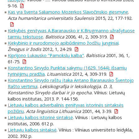
9-16.
Kas yra šventa Saliamono Mozerkos Slavočinskio giesmyne
.
Acta humanitarica universitatis Saulensis
2015, 22, 177-192.
Kiekybės genityvas A.Baranausko ir K.Brugmanno užrašytuose
tarmių tekstuose
.
Baltistica
2006, 41, 2, 309-319.
Kiekybinio ir nurodomojo apibūdinimo žodžių junginiai
.
Žmogus ir žodis
2012, 1, 24-29.
Kiprijono Lukausko "Pamokslų kalba"
.
Baltistica
2001, 36, 1,
61-75.
Konstantino Sirvydo Punktai sakymų (1629, 1644): išsamių
tyrinėjimų pradžia
.
Lituanistica
2012, 4, 309-319.
Konstantino Sirvydo raštų įtaka Antano Baranausko Šventojo
Rašto vertimui
.
Leksikografija ir leksikologija. D. 3,
Konstantino Sirvydo darbai ir jo epocha.
Vilnius: Lietuvių
kalbos institutas, 2013. P. 144-156.
Lietuvių kalbos adverbalinis genityvas istorinės sintaksės
požiūriu
.
Acta linguistica Lithuanica
2001, 44, 3-39.
Lietuvių kalbos istorinė sintaksė
. Vilnius : Lietuvių kalbos
institutas, 2006. 612 p.
Lietuvių kalbos sintaksė
. Vilnius : Vilniaus universiteto leidykla,
2002. 392 p.