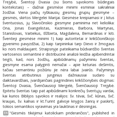
Trejybė, Šventoji Dvasia (su šioms sąvokoms būdingais
kontekstais) – dažnai giesmėse minimi esminiai sakraliniai
žodžiai. Viena pačių ryškiausių giesmių grupių giesmyne –
giesmės, skirtos Mergelei Marijai. Giesmėse kreipiamasi ir į kitus
šventuosius, jų Slavočinskio giesmyne paminima net keliolika:
Ona, Jonas Evangelistas, Kazimieras, Barbora, Martynas,
Stanislovas, Vaitiekus, Elžbieta, Magdalena, Bernardinas ir kiti.
Šventieji giesmėse minimi 1) kaip autoritetai ir krikščioniškojo
gyvenimo pavyzdžiai, 2) kaip tarpininkai tarp Dievo ir žmogaus
ko nors maldaujant. Straipsnyje pateikiama būdvardžio šventas
vartosenos semantinė ir distribucinė analizė leidžia apibendrintai
teigti, kad, nors žodžių, apibūdinamų pažyminiu šventas,
giesmyne esama palyginti nemažai – apie keturias dešimtis,
tačiau semantiniu požiūriu jie nėra labai įvairūs. Pažyminys
šventas atributinius junginius dažniausiai sudaro su
daiktavardžiais, įvardijančiais pagrindines krikščionybės dogmas:
Šventoji Dvasia, Švenčiausioji Mergelė, Švenčiausioji Trejybė.
Epitetu šventas taip pat apibūdinami konkrečių šventųjų vardai,
kai kurios Biblijos sąvokos ir realijos: šv. tėvai, švč. kūnas, švč.
kraujas, šv. kalnas ir kt.Turint galvoje knygos žanrą ir paskirtį,
tokios semantikos vyravimas yra lauktinas ir dėsningas.
"Giesmės tikėjimui katolickam priderančios", published in
EN