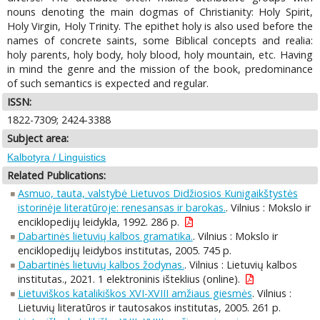
nouns denoting the main dogmas of Christianity: Holy Spirit,
Holy Virgin, Holy Trinity. The epithet holy is also used before the
names of concrete saints, some Biblical concepts and realia:
holy parents, holy body, holy blood, holy mountain, etc. Having
in mind the genre and the mission of the book, predominance
of such semantics is expected and regular.
ISSN:
1822-7309; 2424-3388
Subject area:
Kalbotyra / Linguistics
Related Publications:
Asmuo, tauta, valstybė Lietuvos Didžiosios Kunigaikštystės
istorinėje literatūroje: renesansas ir barokas.
. Vilnius : Mokslo ir
enciklopedijų leidykla, 1992. 286 p.
Dabartinės lietuvių kalbos gramatika.
. Vilnius : Mokslo ir
enciklopedijų leidybos institutas, 2005. 745 p.
Dabartinės lietuvių kalbos žodynas.
. Vilnius : Lietuvių kalbos
institutas., 2021. 1 elektroninis išteklius (online).
Lietuviškos katalikiškos XVI-XVIII amžiaus giesmės
. Vilnius :
Lietuvių literatūros ir tautosakos institutas, 2005. 261 p.