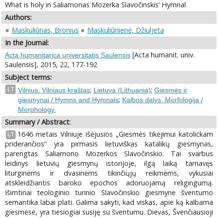
What is holy in Saliamonas Mozerka Slavočinskis’ Hymnal
Authors:
Maskuliūnas, Bronius
Maskuliūnienė, Džiuljeta
In the Journal:
[Acta humanit. univ.
Acta humanitarica universitatis Saulensis
Saulensis], 2015, 22, 177-192
Subject terms:
;
;
LT
Vilnius. Vilniaus kraštas
Lietuva (Lithuania)
Giesmės ir
;
giesmynai / Hymns and Hymnals
Kalbos dalys. Morfologija /
Morphology.
Summary / Abstract:
1646 metais Vilniuje išėjusios „Giesmės tikėjimui katolickam
LT
priderančios“ yra pirmasis lietuviškas katalikų giesmynas,
parengtas Saliamono Mozerkos Slavočinskio. Tai svarbus
leidinys lietuvių giesmynų istorijoje, ilgą laiką tarnavęs
liturginėms ir dvasinėms tikinčiųjų reikmėms, vykusiai
atskleidžiantis baroko epochos adoruojamą religingumą.
Išimtinai teologinio turinio Slavočinskio giesmyne šventumo
semantika labai plati. Galima sakyti, kad viskas, apie ką kalbama
giesmėse, yra tiesiogiai susiję su šventumu. Dievas, Švenčiausioji