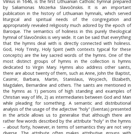
Vilnius in 1646, is the first Lithuanian Catholic hymnal prepared
by Saliamonas Mozerka Slavočinskis. It is an important
publication in the history of Lithuanian hymnals, which served
liturgical and spiritual needs of the congregation and
appropriately revealed religiosity much adored by the epoch of
Baroque. The semantics of holiness in this purely theological
hymnal of Slavočinskis is very wide. It can be said that everything
that the hymns deal with is directly connected with holiness.
God, Holy Trinity, Holy Spirit (with contexts typical for these
concepts) are the key sacred words of the hymns. One of the
most distinct groups of hymns in the collection is hymns
dedicated to Virgin Mary. Hymns also address other saints,
there are about twenty of them, such as Anne, John the Baptist,
Casimir, Barbara, Martin, Stanislaus, Wojciech, Elizabeth,
Magdalen, Bernardine and others. The saints are mentioned in
the hymns as 1) persons of high standing and examples of
Christian way of life, 2) as intermediaries between God and Man
while pleading for something. A semantic and distributional
analysis of the usage of the adjective "holy" (šventas) presented
in the article allows us to generalise that although there are
rather few words described by the attribute "holy" in the hymns
– about forty, however, in terms of semantics they are not very
diverse. The attribute often makes attributive groups with