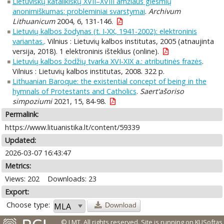
Lietuviškų katalikiškų XVII–XVIII amžiaus giesmių
anonimiškumas: probleminiai svarstymai
.
Archivum
Lithuanicum
2004, 6, 131-146.
Lietuvių kalbos žodynas (t. I-XX, 1941-2002): elektroninis
variantas.
. Vilnius : Lietuvių kalbos institutas, 2005 (atnaujinta
versija, 2018). 1 elektroninis išteklius (online).
Lietuvių kalbos žodžių tvarka XVI-XIX a.: atributinės frazės
.
Vilnius : Lietuvių kalbos institutas, 2008. 322 p.
Lithuanian Baroque: the existential concept of being in the
hymnals of Protestants and Catholics
.
Saert'ašoriso
simpoziumi
2021, 15, 84-98.
Permalink:
https://www.lituanistika.lt/content/59339
Updated:
2026-03-07 16:43:47
Metrics:
Views: 202
Downloads: 23
Export:
Choose type:
Download
© LMT. All rights reserved.
Site is running on
KUSoftas