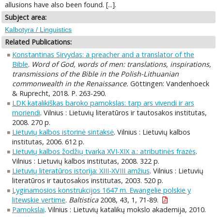
allusions have also been found. [...].
Subject area:
Kalbotyra / Linguistics
Related Publications:
Konstantinas Sirvydas: a preacher and a translator of the
Bible
.
Word of God, words of men: translations, inspirations,
transmissions of the Bible in the Polish-Lithuanian
commonwealth in the Renaissance.
Göttingen: Vandenhoeck
& Ruprecht, 2018. P. 263-290.
LDK katalikiškas baroko pamokslas: tarp ars vivendi ir ars
moriendi
. Vilnius : Lietuvių literatūros ir tautosakos institutas,
2008. 270 p.
Lietuvių kalbos istorinė sintaksė
. Vilnius : Lietuvių kalbos
institutas, 2006. 612 p.
Lietuvių kalbos žodžių tvarka XVI-XIX a.: atributinės frazės
.
Vilnius : Lietuvių kalbos institutas, 2008. 322 p.
Lietuvių literatūros istorija: XIII-XVIII amžius
. Vilnius : Lietuvių
literatūros ir tautosakos institutas, 2003. 520 p.
Lyginamosios konstrukcijos 1647 m. Ewangelie polskie y
litewskie vertime
.
Baltistica
2008, 43, 1, 71-89.
Pamokslai
. Vilnius : Lietuvių katalikų mokslo akademija, 2010.