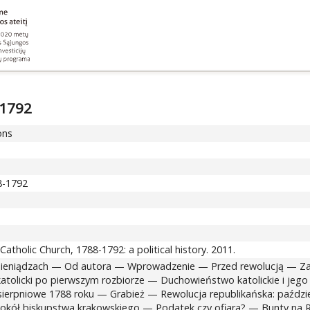
-1792
ons
88-1792
Catholic Church, 1788-1792: a political history. 2011.
 pieniądzach — Od autora — Wprowadzenie — Przed rewolucją — Z
atolicki po pierwszym rozbiorze — Duchowieństwo katolickie i jeg
 sierpniowe 1788 roku — Grabież — Rewolucja republikańska: paździ
 wokół biskupstwa krakowskiego — Podatek czy ofiara? — Bunty na R