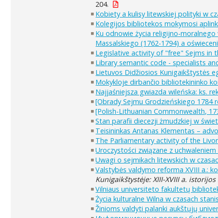
204.
Kobiety a kulisy litewskiej polityki 
Kolegijos bibliotekos mokymosi aplink
Ku odnowie życia religijno-moralnego
Massalskiego (1762-1794) a oświecen
Legislative activity of "free" Sejms i
Library semantic code - specialists an
Lietuvos Didžiosios Kunigaikštystės 
Mokykloje dirbančio bibliotekininko k
Najjaśniejsza gwiazda wileńska: ks. re
[Obrady Sejmu Grodzieńskiego 1784 ro
[Polish-Lithuanian Commonwealth, 1733
Stan parafii diecezji żmudzkiej w świe
Teisininkas Antanas Klementas – advok
The Parliamentary activity of the Livon
Uroczystości związane z uchwaleniem i
Uwagi o sejmikach litewskich w czasa
Valstybės valdymo reforma XVIII a.: ko
Kunigaikštystėje: XIII-XVIII a. istorijos
Vilniaus universiteto fakultetų bibliot
Życia kulturalne Wilna w czasach sta
Žinioms valdyti palanki aukštųjų unive