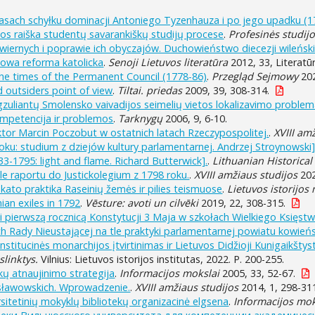
w czasach schyłku dominacji Antoniego Tyzenhauza i po jego upadku (1
os raiška studentų savarankiškų studijų procese
.
Profesinės studijos
 wiernych i poprawie ich obyczajów. Duchowieństwo diecezji wileńsk
iowa reforma katolicka
.
Senoji Lietuvos literatūra
2012, 33, Literatū
n the times of the Permanent Council (1778-86)
.
Przegląd Sejmowy
202
d outsiders point of view
.
Tiltai. priedas
2009, 39, 308-314.
egzuliantų Smolensko vaivadijos seimelių vietos lokalizavimo probl
ompetencija ir problemos
.
Tarknygų
2006, 9, 6-10.
ktor Marcin Poczobut w ostatnich latach Rzeczypospolitej.
.
XVIII am
ku: studium z dziejów kultury parlamentarnej. Andrzej Stroynowski]
-1795: light and flame. Richard Butterwick].
.
Lithuanian Historical
tle raportu do Justickolegium z 1798 roku.
.
XVIII amžiaus studijos
202
ato praktika Raseinių žemės ir pilies teismuose
.
Lietuvos istorijos 
ian exiles in 1792
.
Vēsture: avoti un cilvēki
2019, 22, 308-315.
 pierwszą rocznicą Konstytucji 3 Maja w szkołach Wielkiego Księstw
ch Rady Nieustającej na tle praktyki parlamentarnej powiatu kowień
nstitucinės monarchijos įtvirtinimas ir Lietuvos Didžioji Kunigaikštys
 slinktys.
Vilnius: Lietuvos istorijos institutas, 2022. P. 200-255.
ekų atnaujinimo strategija
.
Informacijos mokslai
2005, 33, 52-67.
nisławowskich. Wprowadzenie.
.
XVIII amžiaus studijos
2014, 1, 298-31
rsitetinių mokyklų bibliotekų organizacinė elgsena
.
Informacijos mok