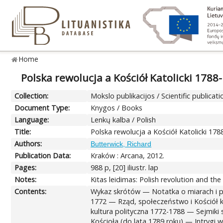
Home
Polska rewolucja a Kościół Katolicki 1788
Collection:
Mokslo publikacijos / Scientific publicati
Document Type:
Knygos / Books
Language:
Lenkų kalba / Polish
Title:
Polska rewolucja a Kościół Katolicki 17
Authors:
Butterwick, Richard
Publication Data:
Kraków : Arcana, 2012.
Pages:
988 p, [20] iliustr. lap
Notes:
Kitas leidimas: Polish revolution and the 
Contents:
Wykaz skrótów — Notatka o miarach i
1772 — Rząd, społeczeństwo i Kościół k
kultura polityczna 1772-1788 — Sejmiki
Kościoła (do lata 1789 roku) — Intrygi