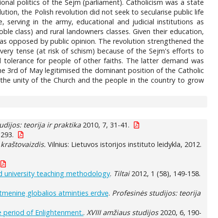
nal politics of the Sejm (parliament). Catholicism was a state
lution, the Polish revolution did not seek to secularise public life
 serving in the army, educational and judicial institutions as
ble class) and rural landowners classes. Given their education,
 was opposed by public opinion. The revolution strengthened the
ery tense (at risk of schism) because of the Sejm's efforts to
d tolerance for people of other faiths. The latter demand was
the 3rd of May legitimised the dominant position of the Catholic
 the unity of the Church and the people in the country to grow
udijos: teorija ir praktika
2010, 7, 31-41.
-293.
 kraštovaizdis.
Vilnius: Lietuvos istorijos instituto leidykla, 2012.
nd university teaching methodology
.
Tiltai
2012, 1 (58), 149-158.
itmeninę globalios atminties erdvę
.
Profesinės studijos: teorija
e period of Enlightenment.
.
XVIII amžiaus studijos
2020, 6, 190-