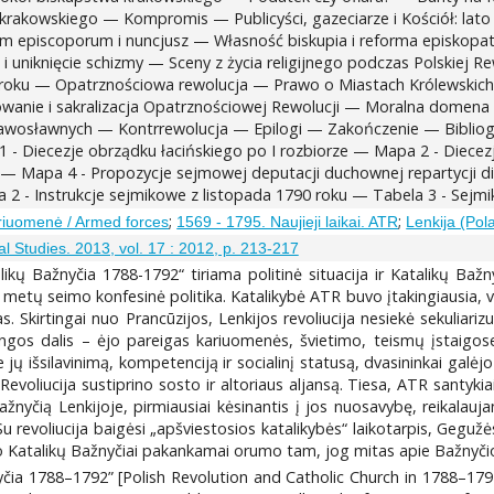
rakowskiego — Kompromis — Publicyści, gazeciarze i Kościół: lato
 episcoporum i nuncjusz — Własność biskupia i reforma episkopatu
 uniknięcie schizmy — Sceny z życia religijnego podczas Polskiej 
0 roku — Opatrznościowa rewolucja — Prawo o Miastach Królewskich
anie i sakralizacja Opatrznościowej Rewolucji — Moralna domena C
prawosławnych — Kontrrewolucja — Epilogi — Zakończenie — Bibliog
 Diecezje obrządku łacińskiego po I rozbiorze — Mapa 2 - Diecezj
 — Mapa 4 - Propozycje sejmowej deputacji duchownej repartycji die
 - Instrukcje sejmikowe z listopada 1790 roku — Tabela 3 - Sejmik
;
;
riuomenė / Armed forces
1569 - 1795. Naujieji laikai. ATR
Lenkija (Pol
al Studies. 2013, vol. 17 : 2012, p. 213-217
alikų Bažnyčia 1788-1792“ tiriama politinė situacija ir Katalikų Ba
etų seimo konfesinė politika. Katalikybė ATR buvo įtakingiausia, vals
Skirtingai nuo Prancūzijos, Lenkijos revoliucija nesiekė sekuliarizu
ngos dalis – ėjo pareigas kariuomenės, švietimo, teismų įstaigose,
e jų išsilavinimą, kompetenciją ir socialinį statusą, dvasininkai gal
oliucija sustiprino sosto ir altoriaus aljansą. Tiesa, ATR santyki
nyčią Lenkijoje, pirmiausiai kėsinantis į jos nuosavybę, reikalaujant
. Su revoliucija baigėsi „apšviestosios katalikybės“ laikotarpis, Geguž
iko Katalikų Bažnyčiai pakankamai orumo tam, jog mitas apie Bažnyčios
žnyčia 1788–1792” [Polish Revolution and Catholic Church in 1788–1792