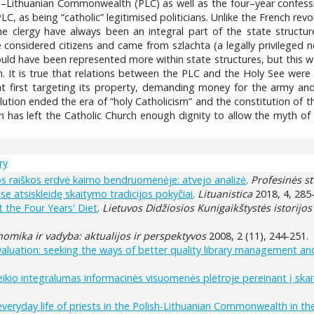
h–Lithuanian Commonwealth (PLC) as well as the four–year confessio
PLC, as being “catholic” legitimised politicians. Unlike the French revo
e clergy have always been an integral part of the state structure,
 considered citizens and came from szlachta (a legally privileged no
could have been represented more within state structures, but this
 It is true that relations between the PLC and the Holy See were v
 at first targeting its property, demanding money for the army an
olution ended the era of “holy Catholicism” and the constitution of 
n has left the Catholic Church enough dignity to allow the myth of
ry
jos raiškos erdvė kaimo bendruomenėje: atvejo analizė
.
Profesinės st
e atsiskleidę skaitymo tradicijos pokyčiai
.
Lituanistica
2018, 4, 285
 the Four Years' Diet
.
Lietuvos Didžiosios Kunigaikštystės istorijos
omika ir vadyba: aktualijos ir perspektyvos
2008, 2 (11), 244-251.
valuation: seeking the ways of better quality library management a
eikio integralumas informacinės visuomenės plėtroje pereinant į ska
veryday life of priests in the Polish-Lithuanian Commonwealth in th