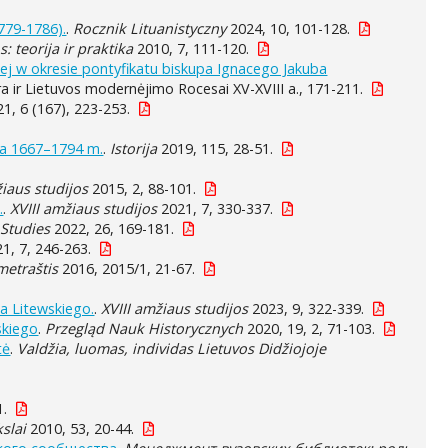
779-1786).
.
Rocznik Lituanistyczny
2024, 10, 101-128.
: teorija ir praktika
2010, 7, 111-120.
iej w okresie pontyfikatu biskupa Ignacego Jakuba
ra ir Lietuvos modernėjimo Rocesai XV-XVIII a., 171-211.
1, 6 (167), 223-253.
ema 1667–1794 m.
.
Istorija
2019, 115, 28-51.
žiaus studijos
2015, 2, 88-101.
.
.
XVIII amžiaus studijos
2021, 7, 330-337.
 Studies
2022, 26, 169-181.
1, 7, 246-263.
metraštis
2016, 2015/1, 21-67.
a Litewskiego.
.
XVIII amžiaus studijos
2023, 9, 322-339.
skiego
.
Przegląd Nauk Historycznych
2020, 19, 2, 71-103.
tė
.
Valdžia, luomas, individas Lietuvos Didžiojoje
1.
slai
2010, 53, 20-44.