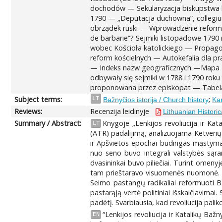
dochodów — Sekularyzacja biskupstwa k
1790 — „Deputacja duchowna”, collegium
obrządek ruski — Wprowadzenie reform i
de barbarie”? Sejmiki listopadowe 179
wobec Kościoła katolickiego — Propagow
reform kościelnych — Autokefalia dla 
— Indeks nazw geograficznych —Mapa 1 -
odbywały się sejmiki w 1788 i 1790 roku
proponowana przez episkopat — Tabela 2
Subject terms:
;
LT
Bažnyčios istorija / Church history
Ka
Reviews:
Recenzija leidinyje
Lithuanian Historic
Summary / Abstract:
Knygoje „Lenkijos revoliucija ir Kat
LT
(ATR) padalijimą, analizuojama Ketverių m
ir Apšvietos epochai būdingas mąstymas. 
nuo seno buvo integrali valstybės sąra
dvasininkai buvo piliečiai. Turint omenyj
tam prieštaravo visuomenės nuomonė. Rev
Seimo pastangų radikaliai reformuoti Baž
pastarąją vertė politiniai išskaičiavimai
padėtį. Svarbiausia, kad revoliucija pal
“Lenkijos revoliucija ir Katalikų Ba
EN