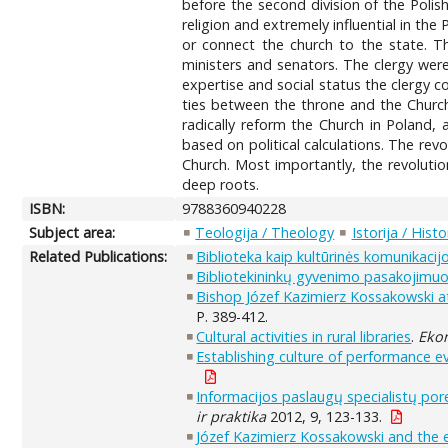
before the second division of the Polis
religion and extremely influential in the 
or connect the church to the state. Th
ministers and senators. The clergy were
expertise and social status the clergy 
ties between the throne and the Church.
radically reform the Church in Poland,
based on political calculations. The rev
Church. Most importantly, the revolutio
deep roots.
ISBN:
9788360940228
Subject area:
Teologija / Theology
Istorija / Histo
Related Publications:
Biblioteka kaip kultūrinės komunikaci
Bibliotekininkų gyvenimo pasakojimuos
Bishop Józef Kazimierz Kossakowski at
P. 389-412.
Cultural activities in rural libraries
.
Ekon
Establishing culture of performance e
Informacijos paslaugų specialistų por
ir praktika
2012, 9, 123-133.
Józef Kazimierz Kossakowski and the e