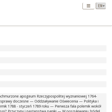
achmurzone apogeum Rzeczypospolitej wyznaniowej 1764-
o sprawy doczesne — Oddziaływanie Oświecenia — Polityka i
ernik 1788 - styczeń 1789 roku — Pierwsza fala polemik wokół
usi? Przyczyny i następstwa paniki — W poszukiwaniu źródeł