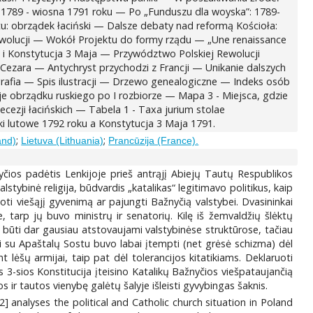
 1789 - wiosna 1791 roku — Po „Funduszu dla woyska”: 1789-
: obrządek łaciński — Dalsze debaty nad reformą Kościoła:
Rewolucji — Wokół Projektu do formy rządu — „Une renaissance
 i Konstytucja 3 Maja — Przywództwo Polskiej Rewolucji
ezara — Antychryst przychodzi z Francji — Unikanie dalszych
rafia — Spis ilustracji — Drzewo genealogiczne — Indeks osób
e obrządku ruskiego po I rozbiorze — Mapa 3 - Miejsca, gdzie
cezji łacińskich — Tabela 1 - Taxa jurium stolae
i lutowe 1792 roku a Konstytucja 3 Maja 1791.
;
;
and)
Lietuva (Lithuania)
Prancūzija (France).
žnyčios padėtis Lenkijoje prieš antrąjį Abiejų Tautų Respublikos
tybinė religija, būdvardis „katalikas“ legitimavo politikus, kaip
oti viešąjį gyvenimą ar pajungti Bažnyčią valstybei. Dvasininkai
 tarp jų buvo ministrų ir senatorių. Kilę iš žemvaldžių šlėktų
ėjo būti dar gausiau atstovaujami valstybinėse struktūrose, tačiau
ai su Apaštalų Sostu buvo labai įtempti (net grėsė schizma) dėl
 lėšų armijai, taip pat dėl tolerancijos kitatikiams. Deklaruoti
ės 3-sios Konstitucija įteisino Katalikų Bažnyčios viešpataujančią
 ir tautos vienybę galėtų šalyje išleisti gyvybingas šaknis.
] analyses the political and Catholic church situation in Poland