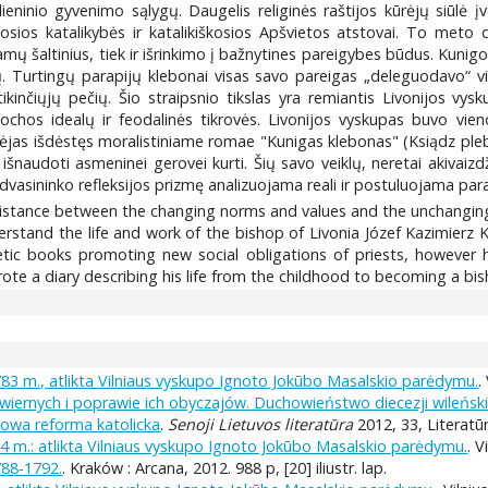
eninio gyvenimo sąlygų. Daugelis religinės raštijos kūrėjų siūlė įv
tosios katalikybės ir katalikiškosios Apšvietos atstovai. To meto 
mų šaltinius, tiek ir išrinkimo į bažnytines pareigybes būdus. Kunigo
 Turtingų parapijų klebonai visas savo pareigas „deleguodavo“ vi
ikinčiųjų pečių. Šio straipsnio tikslas yra remiantis Livonijos vy
chos idealų ir feodalinės tikrovės. Livonijos vyskupas buvo vieno 
dėjas išdėstęs moralistiniame romae "Kunigas klebonas" (Ksiądz ple
 išnaudoti asmeninei gerovei kurti. Šių savo veiklų, neretai akivaiz
s dvasininko refleksijos prizmę analizuojama reali ir postuluojama p
distance between the changing norms and values and the unchanging m
nderstand the life and work of the bishop of Livonia Józef Kazimier
c books promoting new social obligations of priests, however hi
rote a diary describing his life from the childhood to becoming a bis
783 m., atlikta Vilniaus vyskupo Ignoto Jokūbo Masalskio parėdymu.
.
 wiernych i poprawie ich obyczajów. Duchowieństwo diecezji wileńsk
iowa reforma katolicka
.
Senoji Lietuvos literatūra
2012, 33, Literatū
4 m.: atlikta Vilniaus vyskupo Ignoto Jokūbo Masalskio parėdymu.
. 
788-1792.
. Kraków : Arcana, 2012. 988 p, [20] iliustr. lap.