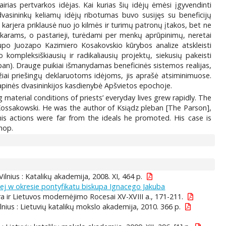
airias pertvarkos idėjas. Kai kurias šių idėjų ėmėsi įgyvendinti
dvasininkų keliamų idėjų ribotumas buvo susijęs su beneficijų
 karjera priklausė nuo jo kilmės ir turimų patronų įtakos, bet ne
karams, o pastarieji, turėdami per menkų aprūpinimų, neretai
skupo Juozapo Kazimiero Kosakovskio kūrybos analize atskleisti
kompleksiškiausių ir radikaliausių projektų, siekusių pakeisti
ban). Drauge puikiai išmanydamas beneficinės sistemos realijas,
džiai priešingų deklaruotoms idėjoms, jis aprašė atsiminimuose.
arapinės dvasininkijos kasdienybė Apšvietos epochoje.
aterial conditions of priests’ everyday lives grew rapidly. The
z Kossakowski. He was the author of Ksiądz pleban [The Parson],
s actions were far from the ideals he promoted. His case is
hop.
 Vilnius : Katalikų akademija, 2008. XI, 464 p.
iej w okresie pontyfikatu biskupa Ignacego Jakuba
ra ir Lietuvos modernėjimo Rocesai XV-XVIII a., 171-211.
Vilnius : Lietuvių katalikų mokslo akademija, 2010. 366 p.