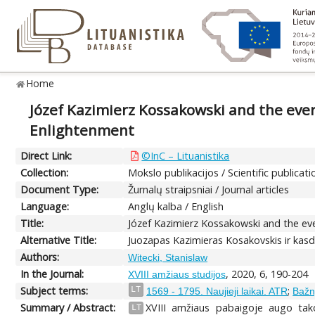
Home
Józef Kazimierz Kossakowski and the ever
Enlightenment
Direct Link:
©InC – Lituanistika
Collection:
Mokslo publikacijos / Scientific publicati
Document Type:
Žurnalų straipsniai / Journal articles
Language:
Anglų kalba / English
Title:
Józef Kazimierz Kossakowski and the eve
Alternative Title:
Juozapas Kazimieras Kosakovskis ir kas
Authors:
Witecki, Stanislaw
In the Journal:
, 2020, 6, 190-204
XVIII amžiaus studijos
Subject terms:
;
LT
1569 - 1795. Naujieji laikai. ATR
Bažny
Summary / Abstract:
XVIII amžiaus pabaigoje augo tako
LT