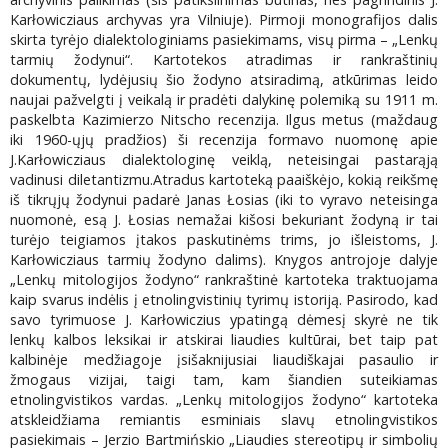
Karłowicziaus archyvas yra Vilniuje). Pirmoji monografijos dalis
skirta tyrėjo dialektologiniams pasiekimams, visų pirma – „Lenkų
tarmių žodynui“. Kartotekos atradimas ir rankraštinių
dokumentų, lydėjusių šio žodyno atsiradimą, atkūrimas leido
naujai pažvelgti į veikalą ir pradėti dalykinę polemiką su 1911 m.
paskelbta Kazimierzo Nitscho recenzija. Ilgus metus (maždaug
iki 1960-ųjų pradžios) ši recenzija formavo nuomonę apie
J.Karłowicziaus dialektologinę veiklą, neteisingai pastarąją
vadinusi diletantizmu.Atradus kartoteką paaiškėjo, kokią reikšmę
iš tikrųjų žodynui padarė Janas Łosias (iki to vyravo neteisinga
nuomonė, esą J. Łosias nemažai kišosi bekuriant žodyną ir tai
turėjo teigiamos įtakos paskutinėms trims, jo išleistoms, J.
Karłowicziaus tarmių žodyno dalims). Knygos antrojoje dalyje
„Lenkų mitologijos žodyno“ rankraštinė kartoteka traktuojama
kaip svarus indėlis į etnolingvistinių tyrimų istoriją. Pasirodo, kad
savo tyrimuose J. Karłowiczius ypatingą dėmesį skyrė ne tik
lenkų kalbos leksikai ir atskirai liaudies kultūrai, bet taip pat
kalbinėje medžiagoje įsišaknijusiai liaudiškajai pasaulio ir
žmogaus vizijai, taigi tam, kam šiandien suteikiamas
etnolingvistikos vardas. „Lenkų mitologijos žodyno“ kartoteka
atskleidžiama remiantis esminiais slavų etnolingvistikos
pasiekimais – Jerzio Bartmińskio „Liaudies stereotipų ir simbolių