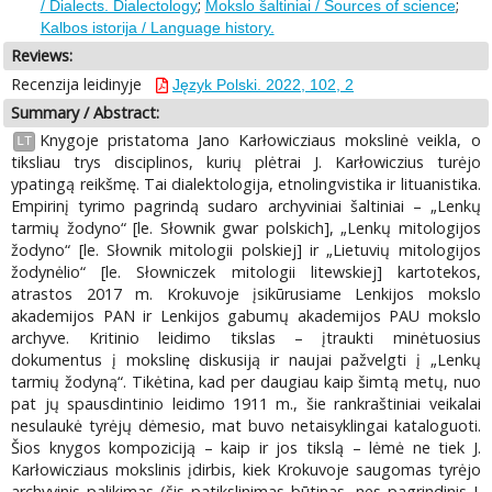
;
;
/ Dialects. Dialectology
Mokslo šaltiniai / Sources of science
Kalbos istorija / Language history.
Reviews:
Recenzija leidinyje
Język Polski. 2022, 102, 2
Summary / Abstract:
Knygoje pristatoma Jano Karłowicziaus mokslinė veikla, o
LT
tiksliau trys disciplinos, kurių plėtrai J. Karłowiczius turėjo
ypatingą reikšmę. Tai dialektologija, etnolingvistika ir lituanistika.
Empirinį tyrimo pagrindą sudaro archyviniai šaltiniai – „Lenkų
tarmių žodyno“ [le. Słownik gwar polskich], „Lenkų mitologijos
žodyno“ [le. Słownik mitologii polskiej] ir „Lietuvių mitologijos
žodynėlio“ [le. Słowniczek mitologii litewskiej] kartotekos,
atrastos 2017 m. Krokuvoje įsikūrusiame Lenkijos mokslo
akademijos PAN ir Lenkijos gabumų akademijos PAU mokslo
archyve. Kritinio leidimo tikslas – įtraukti minėtuosius
dokumentus į mokslinę diskusiją ir naujai pažvelgti į „Lenkų
tarmių žodyną“. Tikėtina, kad per daugiau kaip šimtą metų, nuo
pat jų spausdintinio leidimo 1911 m., šie rankraštiniai veikalai
nesulaukė tyrėjų dėmesio, mat buvo netaisyklingai kataloguoti.
Šios knygos kompoziciją – kaip ir jos tikslą – lėmė ne tiek J.
Karłowicziaus mokslinis įdirbis, kiek Krokuvoje saugomas tyrėjo
archyvinis palikimas (šis patikslinimas būtinas, nes pagrindinis J.