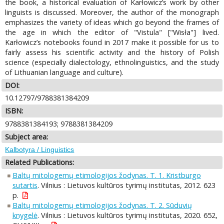
the book, a historical evaluation of Karłowicz’s work by other
linguists is discussed. Moreover, the author of the monograph
emphasizes the variety of ideas which go beyond the frames of
the age in which the editor of "Vistula" ["Wisła"] lived.
Karłowicz’s notebooks found in 2017 make it possible for us to
fairly assess his scientific activity and the history of Polish
science (especially dialectology, ethnolinguistics, and the study
of Lithuanian language and culture).
DOI:
10.12797/9788381384209
ISBN:
9788381384193; 9788381384209
Subject area:
Kalbotyra / Linguistics
Related Publications:
Baltų mitologemų etimologijos žodynas. T. 1. Kristburgo
sutartis
. Vilnius : Lietuvos kultūros tyrimų institutas, 2012. 623
p.
Baltų mitologemų etimologijos žodynas. T. 2. Sūduvių
knygelė
. Vilnius : Lietuvos kultūros tyrimų institutas, 2020. 652,