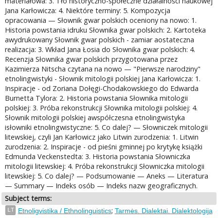
materiałowa: 3. Tło historyczno-społeczne działalności naukowej
Jana Karłowicza: 4. Niektóre terminy: 5. Kompozycja
opracowania — Słownik gwar polskich oceniony na nowo: 1.
Historia powstania idruku Słownika gwar polskich: 2. Kartoteka
awydrukowany Słownik gwar polskich - zamiar aostateczna
realizacja: 3. Wkład Jana Łosia do Słownika gwar polskich: 4.
Recenzja Słownika gwar polskich przygotowana przez
Kazimierza Nitscha czytana na nowo — "Pierwsze narodziny"
etnolingwistyki - Słownik mitologii polskiej Jana Karłowicza: 1.
Inspiracje - od Zoriana Dołęgi-Chodakowskiego do Edwarda
Burnetta Tylora: 2. Historia powstania Słownika mitologii
polskiej: 3. Próba rekonstrukcji Słownika mitologii polskiej: 4.
Słownik mitologii polskiej awspółczesna etnolingwistyka
isłowniki etnolingwistyczne: 5. Co dalej? — Słowniczek mitologii
litewskiej, czyli Jan Karłowicz jako Litwin zurodzenia: 1. Litwin
zurodzenia: 2. Inspiracje - od pieśni gminnej po krytykę książki
Edmunda Veckenstedta: 3. Historia powstania Słowniczka
mitologii litewskiej: 4. Próba rekonstrukcji Słowniczka mitologii
litewskiej: 5. Co dalej? — Podsumowanie — Aneks — Literatura
— Summary — Indeks osób — Indeks nazw geograficznych.
Subject terms:
;
LT
Etnoligvistika / Ethnolinguistics
Tarmės. Dialektai. Dialektologija