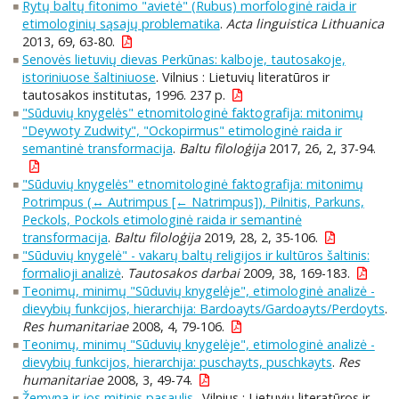
Rytų baltų fitonimo "avietė" (Rubus) morfologinė raida ir
etimologinių sąsajų problematika
.
Acta linguistica Lithuanica
2013, 69, 63-80.
Senovės lietuvių dievas Perkūnas: kalboje, tautosakoje,
istoriniuose šaltiniuose
. Vilnius : Lietuvių literatūros ir
tautosakos institutas, 1996. 237 p.
"Sūduvių knygelės" etnomitologinė faktografija: mitonimų
"Deywoty Zudwity", "Ockopirmus" etimologinė raida ir
semantinė transformacija
.
Baltu filoloģija
2017, 26, 2, 37-94.
"Sūduvių knygelės" etnomitologinė faktografija: mitonimų
Potrimpus (↔ Autrimpus [← Natrimpus]), Pilnitis, Parkuns,
Peckols, Pockols etimologinė raida ir semantinė
transformacija
.
Baltu filoloģija
2019, 28, 2, 35-106.
"Sūduvių knygelė" - vakarų baltų religijos ir kultūros šaltinis:
formalioji analizė
.
Tautosakos darbai
2009, 38, 169-183.
Teonimų, minimų "Sūduvių knygelėje", etimologinė analizė -
dievybių funkcijos, hierarchija: Bardoayts/Gardoayts/Perdoyts
.
Res humanitariae
2008, 4, 79-106.
Teonimų, minimų "Sūduvių knygelėje", etimologinė analizė -
dievybių funkcijos, hierarchija: puschayts, puschkayts
.
Res
humanitariae
2008, 3, 49-74.
Žemyna ir jos mitinis pasaulis.
. Vilnius : Lietuvių literatūros ir