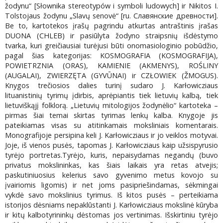
žodynu“ [Słownika stereotypów i symboli ludowych] ir Nikitos I.
Tolstojaus žodynu „Slavų senovė“ [ru. Славянские древности].
Be to, kartotekos įrašų pagrindu atkurtas antraštinis įrašas
DUONA (CHLEB) ir pasiūlyta žodyno straipsnių išdėstymo
tvarka, kuri greičiausiai turėjusi būti onomasiologinio pobūdžio,
pagal šias kategorijas: KOSMOGRAFIA (KOSMOGRAFIJA),
POWIETRZNIA (ORAS), KAMIENIE (AKMENYS), ROŚLINY
(AUGALAI), ZWIERZĘTA (GYVŪNAI) ir CZŁOWIEK (ŽMOGUS).
Knygos trečiosios dalies turinį sudaro J. Karłowicziaus
lituanistinių tyrimų įdirbis, aprėpiantis tiek lietuvių kalbą, tiek
lietuviškąjį folklorą. „Lietuvių mitologijos žodynėlio“ kartoteka –
pirmas šiai temai skirtas tyrimas lenkų kalba. Knygoje jis
pateikiamas visas su atitinkamais moksliniais komentarais.
Monografijoje persipina keli J. Karłowicziaus ir jo veiklos motyvai.
Joje, iš vienos pusės, tapomas J. Karłowicziaus kaip užsispyrusio
tyrėjo portretas.Tyrėjo, kuris, nepaisydamas negandų (buvo
privatus mokslininkas, kas šiais laikais yra retas atvejis;
paskutiniuosius kelerius savo gyvenimo metus kovojo su
įvairiomis ligomis) ir net joms pasipriešindamas, sėkmingai
vykdė savo mokslinius tyrimus. Iš kitos pusės – perteikiama
istorijos dėsniams nepaklūstanti J. Karłowicziaus mokslinė kūryba
ir kitų kalbotyrininkų dėstomas jos vertinimas. Išskirtiniu tyrėjo