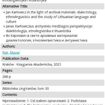
etnolingwistyka i lituanistyka
Alternative Title:
Jan Karłowicz in the light of archival materials: dialectology,
ethnolinguistics and the study of Lithuanian language and
culture
Janas Karłowiczius archyvinės medžiagos perspektyvoje:
dialektologija, etnolingvistika ir lituanistika
Ян Карлович в свете архивных материалов:
диалектология, этнолингвистика и литуанистика
Authors:
Rak, Maciej
Publication Data:
Kraków : Księgarnia Akademicka, 2021.
Pages:
266 p
Series:
Biblioteka LingVariów; tom 30
Contents:
Wprowadzenie: 1. Cel izakres opracowani: 2. Podstawa