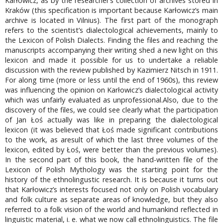
Karłowicz, as by the researcher’s collection of archives stored in
Kraków (this specification is important because Karłowicz’s main
archive is located in Vilnius). The first part of the monograph
refers to the scientist’s dialectological achievements, mainly to
the Lexicon of Polish Dialects. Finding the files and reaching the
manuscripts accompanying their writing shed a new light on this
lexicon and made it possible for us to undertake a reliable
discussion with the review published by Kazimierz Nitsch in 1911.
For along time (more or less until the end of 1960s), this review
was influencing the opinion on Karłowicz’s dialectological activity
which was unfairly evaluated as unprofessional.Also, due to the
discovery of the files, we could see clearly what the participation
of Jan Łoś actually was like in preparing the dialectological
lexicon (it was believed that Łoś made significant contributions
to the work, as aresult of which the last three volumes of the
lexicon, edited by Łoś, were better than the previous volumes).
In the second part of this book, the hand-written file of the
Lexicon of Polish Mythology was the starting point for the
history of the ethnolingustic research. It is because it turns out
that Karłowicz’s interests focused not only on Polish vocabulary
and folk culture as separate areas of knowledge, but they also
referred to a folk vision of the world and humankind reflected in
linguistic material, i. e. what we now call ethnolinguistics. The file