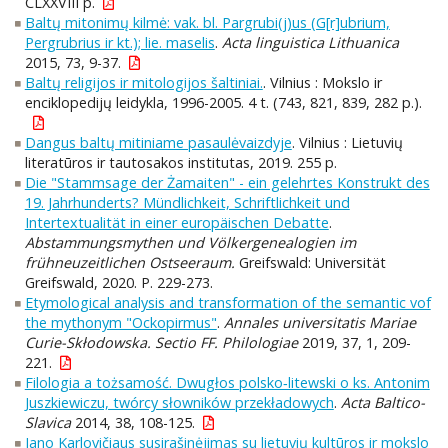
CLXXVIII p.
Baltų mitonimų kilmė: vak. bl. Pargrubi(j)us (G[r]ubrium,
Pergrubrius ir kt.); lie. maselis
.
Acta linguistica Lithuanica
2015, 73, 9-37.
Baltų religijos ir mitologijos šaltiniai.
. Vilnius : Mokslo ir
enciklopedijų leidykla, 1996-2005. 4 t. (743, 821, 839, 282 p.).
Dangus baltų mitiniame pasaulėvaizdyje
. Vilnius : Lietuvių
literatūros ir tautosakos institutas, 2019. 255 p.
Die "Stammsage der Żamaiten" - ein gelehrtes Konstrukt des
19. Jahrhunderts? Mündlichkeit, Schriftlichkeit und
Intertextualität in einer europäischen Debatte
.
Abstammungsmythen und Völkergenealogien im
frühneuzeitlichen Ostseeraum.
Greifswald: Universität
Greifswald, 2020. P. 229-273.
Etymological analysis and transformation of the semantic vof
the mythonym "Ockopirmus"
.
Annales universitatis Mariae
Curie-Skłodowska. Sectio FF. Philologiae
2019, 37, 1, 209-
221.
Filologia a tożsamość. Dwugłos polsko‑litewski o ks. Antonim
Juszkiewiczu, twórcy słowników przekładowych
.
Acta Baltico-
Slavica
2014, 38, 108-125.
Jano Karlovičiaus susirašinėjimas su lietuvių kultūros ir mokslo