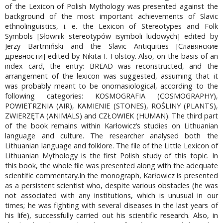
of the Lexicon of Polish Mythology was presented against the
background of the most important achievements of Slavic
ethnolinguistics, i. e. the Lexicon of Stereotypes and Folk
Symbols [Słownik stereotypów isymboli ludowych] edited by
Jerzy Bartmiński and the Slavic Antiquities [Славянские
древности] edited by Nikita I. Tolstoy. Also, on the basis of an
index card, the entry: BREAD was reconstructed, and the
arrangement of the lexicon was suggested, assuming that it
was probably meant to be onomasiological, according to the
following categories: KOSMOGRAFIA (COSMOGRAPHY),
POWIETRZNIA (AIR), KAMIENIE (STONES), ROŚLINY (PLANTS),
ZWIERZĘTA (ANIMALS) and CZŁOWIEK (HUMAN). The third part
of the book remains within Karłowicz’s studies on Lithuanian
language and culture. The researcher analysed both the
Lithuanian language and folklore. The file of the Little Lexicon of
Lithuanian Mythology is the first Polish study of this topic. In
this book, the whole file was presented along with the adequate
scientific commentary.In the monograph, Karłowicz is presented
as a persistent scientist who, despite various obstacles (he was
not associated with any institutions, which is unusual in our
times; he was fighting with several diseases in the last years of
his life), successfully carried out his scientific research. Also, in