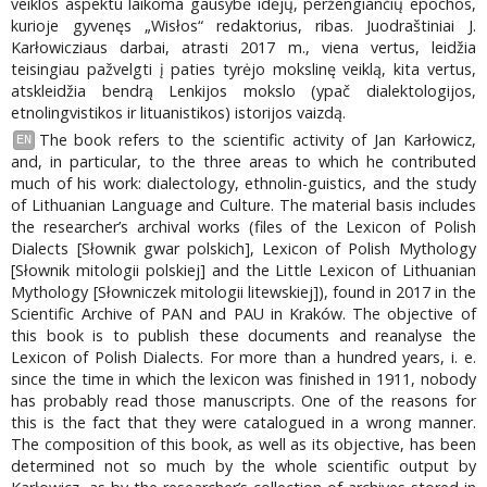
veiklos aspektu laikoma gausybė idėjų, peržengiančių epochos,
kurioje gyvenęs „Wisłos“ redaktorius, ribas. Juodraštiniai J.
Karłowicziaus darbai, atrasti 2017 m., viena vertus, leidžia
teisingiau pažvelgti į paties tyrėjo mokslinę veiklą, kita vertus,
atskleidžia bendrą Lenkijos mokslo (ypač dialektologijos,
etnolingvistikos ir lituanistikos) istorijos vaizdą.
The book refers to the scientific activity of Jan Karłowicz,
EN
and, in particular, to the three areas to which he contributed
much of his work: dialectology, ethnolin-guistics, and the study
of Lithuanian Language and Culture. The material basis includes
the researcher’s archival works (files of the Lexicon of Polish
Dialects [Słownik gwar polskich], Lexicon of Polish Mythology
[Słownik mitologii polskiej] and the Little Lexicon of Lithuanian
Mythology [Słowniczek mitologii litewskiej]), found in 2017 in the
Scientific Archive of PAN and PAU in Kraków. The objective of
this book is to publish these documents and reanalyse the
Lexicon of Polish Dialects. For more than a hundred years, i. e.
since the time in which the lexicon was finished in 1911, nobody
has probably read those manuscripts. One of the reasons for
this is the fact that they were catalogued in a wrong manner.
The composition of this book, as well as its objective, has been
determined not so much by the whole scientific output by