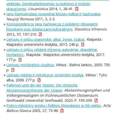
veikėjais, bendradarbiavimas su kultūros ir mokslo
draugijomis
.
Lituanistica
2014, 1, 28-41.
Jano Karłowicziaus nuopelnai lietuvių kalbai ir tautosakai
.
Naujoji Romuva
2011, 3, 2-5.
Korespondencja Jana Karłowicza z polskimi i litewskimi
literatami oraz działaczami kulturalnymi
.
Slavistica Vilnensis
2012, 57, 197-210.
Lietuvių ir prūsų pagonybė: alkai, žyniai, stabai.
. Klaipėda :
Klaipėdos universiteto leidykla, 2015. 240 p.
Lietuvių ir prūsų religinė elgsena: aukojimai, draudimai,
teofanijos.
. Klaipėda : Klaipėdos universiteto leidykla, 2017.
177 p.
Lietuvių mitologijos studijos
. Vilnius : Baltos lankos, 2005. 750
p.
Lietuvių religija ir mitologija: sisteminė studija.
. Vilnius : Tyto
alba, 2008. 277 p.
Palemon und die vier Sippen. Die römische
Abstammungstheorie der Litauer
.
Abstammungsmythen und
Völkergenealogien im frühneuzeitlichen Ostseeraum.
Greifswald: Universität Greifswald, 2020. P. 195-209.
Polscy miłośnicy języka i folkloru litewskiego w XIX wieku.
.
Acta
Baltico-Slavica
2003, 27, 73-96.