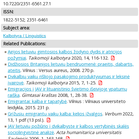
10.7220/2351-6561.27.1
ISSN:
1822-5152; 2351-6461
Subject area:
Kalbotyra / Linguistics
Related Publications:
Airijos lietuvių gimtosios kalbos žodyno dydis ir atricijos
požymiai
.
Taikomoji kalbotyra
2020, 14, 116-132.
Didžiosios Britanijos lietuvių bendruomenė: praeitis, dabartis,
ateitis
. Vilnius : Versus aureus, 2008. 270 p.
Dvikalbių vaikų rišliojo pasakojimo produktyvumas ir leksinė
įvairovė
.
Taikomoji kalbotyra
2015, 7, 1-25.
Emigracijos į JAV ir lituanistinio švietimo išeivijoje ypatumų
raiška
.
Gimtasai kraštas
2008, 1, 28-38.
Emigrantai: kalba ir tapatybė
. Vilnius : Vilniaus universiteto
leidykla, 2015. 231 p.
Grįžusių emigrantų vaikų kalba: kelios įžvalgos
.
Verbum
2022,
13, 1 pdf (13 psl.).
JAV lietuvių požiūrio į dvikalbystę ir kalbos vertybinės skalės
sociolingvistinė analizė
.
Acta humanitarica universitatis
Saulensis
2006, 1, 163-168.