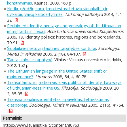
konstravimas
. Kaunas, 2009. 163 p.
Netikrų žodžių kartojimo testas: lietuvių vienakalbių ir
dvikalbių vaikų kalbos tyrimas
.
Taikomoji kalbotyra
2014, 4, 1-
22.
Reclaimed identity: heritage and genealogy of the Lithuanian
immigrants in Texas
.
Acta historica universitatis Klaipedensis
2009, 19, Identity politics: histories, regions and borderlands,
79-91.
Šiuolaikinės lietuvių tautinės tapatybės kontūrai
.
Sociologija.
Mintis ir veiksmas
2006, 2 (18), 84-107.
Tauta, kalba ir tapatybė
. Vilnius : Vilniaus universiteto leidykla,
2012. 152 p.
The Lithuanian language in the United States: shift or
maintenance?
.
Lituanus
2008, 54, 4, 60-78.
Transatlantic migration vis-à-vis politics of identity: two ways
of Lithuanian-ness in the US
.
Filosofija. Sociologija
2009, 20,
2, 85-95.
Transnacionalinis identitetas ir paveldas: lietuviškumas
diasporoje
.
Sociologija. Mintis ir veiksmas
2005, 2 (16), 41-54.
Permalink:
https://www.lituanistika.lt/content/80763