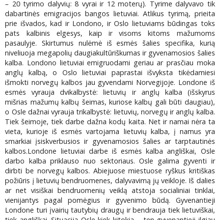
– 20 tyrimo dalyvių: 8 vyrai ir 12 moterų). Tyrime dalyvavo tik
dabartinės emigracijos bangos lietuviai. Atlikus tyrimą, prieita
prie išvados, kad ir Londono, ir Oslo lietuviams būdingas toks
pats kalbinis elgesys, kaip ir visoms kitoms mažumoms
pasaulyje. Skirtumus nulėmė iš esmės šalies specifika, kurią
niveliuoja megapolių daugiakultūriškumas ir gyvenamosios šalies
kalba. Londono lietuviai emigruodami geriau ar prasčiau moka
anglų kalbą, o Oslo lietuviai paprastai išvyksta tikėdamiesi
išmokti norvegų kalbos jau gyvendami Norvegijoje. Londone iš
esmės vyrauja dvikalbystė: lietuvių ir anglų kalba (išskyrus
mišrias mažumų kalbų šeimas, kuriose kalbų gali būti daugiau),
o Osle dažnai vyrauja trikalbystė: lietuvių, norvegų ir anglų kalba.
Tiek šeimoje, tiek darbe dažna kodų kaita. Net ir namai nėra ta
vieta, kurioje iš esmės vartojama lietuvių kalba, į namus yra
smarkiai įsiskverbusios ir gyvenamosios šalies ar tarptautinės
kalbos.Londone lietuviai darbe iš esmės kalba angliškai, Osle
darbo kalba priklauso nuo sektoriaus. Osle galima gyventi ir
dirbti be norvegų kalbos. Abiejuose miestuose ryškus kritiškas
požiūris į lietuvių bendruomenes, dalyvavimą jų veikloje. Iš dalies
ar net visiškai bendruomenių veiklą atstoja socialiniai tinklai,
vienijantys pagal pomėgius ir gyvenimo būdą. Gyvenantieji
Londone turi įvairių tautybių draugų ir bendrauja tiek lietuviškai,
tiek angliškai. Situacija Osle kiek kitokia – ten gyvenantieji ilgiau