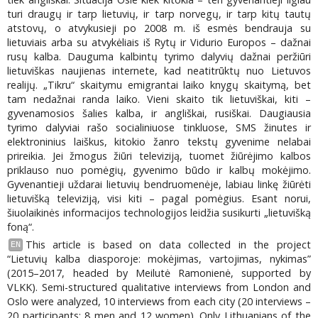
turi draugų ir tarp lietuvių, ir tarp norvegų, ir tarp kitų tautų
atstovų, o atvykusieji po 2008 m. iš esmės bendrauja su
lietuviais arba su atvykėliais iš Rytų ir Vidurio Europos – dažnai
rusų kalba. Dauguma kalbintų tyrimo dalyvių dažnai peržiūri
lietuviškas naujienas internete, kad neatitrūktų nuo Lietuvos
realijų. „Tikru“ skaitymu emigrantai laiko knygų skaitymą, bet
tam nedažnai randa laiko. Vieni skaito tik lietuviškai, kiti –
gyvenamosios šalies kalba, ir angliškai, rusiškai. Daugiausia
tyrimo dalyviai rašo socialiniuose tinkluose, SMS žinutes ir
elektroninius laiškus, kitokio žanro tekstų gyvenime nelabai
prireikia. Jei žmogus žiūri televiziją, tuomet žiūrėjimo kalbos
priklauso nuo pomėgių, gyvenimo būdo ir kalbų mokėjimo.
Gyvenantieji uždarai lietuvių bendruomenėje, labiau linkę žiūrėti
lietuvišką televiziją, visi kiti – pagal pomėgius. Esant norui,
šiuolaikinės informacijos technologijos leidžia susikurti „lietuvišką
foną“.
This article is based on data collected in the project
EN
“Lietuvių kalba diasporoje: mokėjimas, vartojimas, nykimas”
(2015–2017, headed by Meilutė Ramonienė, supported by
VLKK). Semi-structured qualitative interviews from London and
Oslo were analyzed, 10 interviews from each city (20 interviews –
20 participants: 8 men and 12 women). Only Lithuanians of the