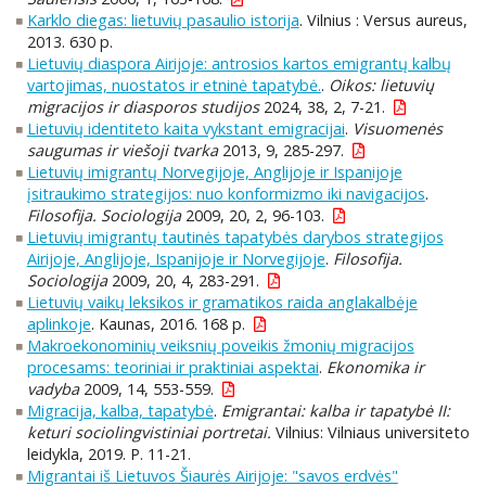
Karklo diegas: lietuvių pasaulio istorija
. Vilnius : Versus aureus,
2013. 630 p.
Lietuvių diaspora Airijoje: antrosios kartos emigrantų kalbų
vartojimas, nuostatos ir etninė tapatybė.
.
Oikos: lietuvių
migracijos ir diasporos studijos
2024, 38, 2, 7-21.
Lietuvių identiteto kaita vykstant emigracijai
.
Visuomenės
saugumas ir viešoji tvarka
2013, 9, 285-297.
Lietuvių imigrantų Norvegijoje, Anglijoje ir Ispanijoje
įsitraukimo strategijos: nuo konformizmo iki navigacijos
.
Filosofija. Sociologija
2009, 20, 2, 96-103.
Lietuvių imigrantų tautinės tapatybės darybos strategijos
Airijoje, Anglijoje, Ispanijoje ir Norvegijoje
.
Filosofija.
Sociologija
2009, 20, 4, 283-291.
Lietuvių vaikų leksikos ir gramatikos raida anglakalbėje
aplinkoje
. Kaunas, 2016. 168 p.
Makroekonominių veiksnių poveikis žmonių migracijos
procesams: teoriniai ir praktiniai aspektai
.
Ekonomika ir
vadyba
2009, 14, 553-559.
Migracija, kalba, tapatybė
.
Emigrantai: kalba ir tapatybė II:
keturi sociolingvistiniai portretai.
Vilnius: Vilniaus universiteto
leidykla, 2019. P. 11-21.
Migrantai iš Lietuvos Šiaurės Airijoje: "savos erdvės"