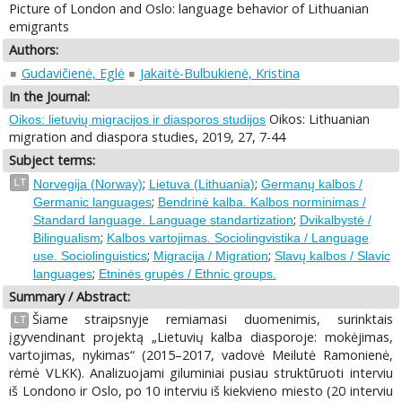
Picture of London and Oslo: language behavior of Lithuanian
emigrants
Authors:
Gudavičienė, Eglė
Jakaitė-Bulbukienė, Kristina
In the Journal:
Oikos: Lithuanian
Oikos: lietuvių migracijos ir diasporos studijos
migration and diaspora studies, 2019, 27, 7-44
Subject terms:
;
;
LT
Norvegija (Norway)
Lietuva (Lithuania)
Germanų kalbos /
;
Germanic languages
Bendrinė kalba. Kalbos norminimas /
;
Standard language. Language standartization
Dvikalbystė /
;
Bilingualism
Kalbos vartojimas. Sociolingvistika / Language
;
;
use. Sociolinguistics
Migracija / Migration
Slavų kalbos / Slavic
;
languages
Etninės grupės / Ethnic groups.
Summary / Abstract:
Šiame straipsnyje remiamasi duomenimis, surinktais
LT
įgyvendinant projektą „Lietuvių kalba diasporoje: mokėjimas,
vartojimas, nykimas“ (2015–2017, vadovė Meilutė Ramonienė,
rėmė VLKK). Analizuojami giluminiai pusiau struktūruoti interviu
iš Londono ir Oslo, po 10 interviu iš kiekvieno miesto (20 interviu