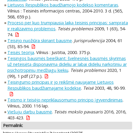
Lietuvos Respublikos baudžiamojo kodekso komentaras
.
Vilnius : Teisinės informacijos centras, 2004-2010. 3 d. (565,
568, 659 p.).
Proceso per kuo trumpiausią laiką teisinis principas: samprata
ir realizavimo problemos
.
Teisės problemos
2009, 1 (63), 54-
74.
Teisėjo nuožiūra skiriant bausmę
.
Jurisprudencija
2004, 61
(53), 85-94.
Teisės teorija
. Vilnius : Justitia, 2000. 375 p.
Teisingos bausmės beieškant: švelnesnės bausmės skyrimas
už neteisėtą disponavimą dideliu ar labai dideliu narkotinių ar
psichotropinių medžiagų kiekiu
.
Teisės problemos
2020, 1
(99), 1 pdf (27 p.).
Teisingumo principas ir jo reikšmė naujajame Lietuvos
Respublikos baudžiamajame kodekse
.
Teisė
2003, 48, 90-99.
Teismo ir teisėjo nepriklausomumo principo įgyvendinimas
.
Vilnius, 2000. 116 lap.
Viešųjų darbų bausmė
.
Teisės mokslo pavasaris
2016, 2016,
403-423.
Permalink: