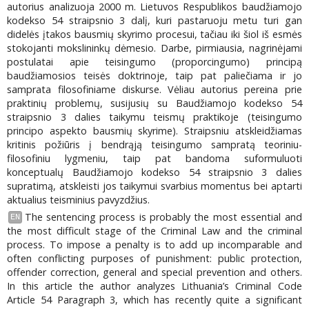
autorius analizuoja 2000 m. Lietuvos Respublikos baudžiamojo
kodekso 54 straipsnio 3 dalį, kuri pastaruoju metu turi gan
didelės įtakos bausmių skyrimo procesui, tačiau iki šiol iš esmės
stokojanti mokslininkų dėmesio. Darbe, pirmiausia, nagrinėjami
postulatai apie teisingumo (proporcingumo) principą
baudžiamosios teisės doktrinoje, taip pat paliečiama ir jo
samprata filosofiniame diskurse. Vėliau autorius pereina prie
praktinių problemų, susijusių su Baudžiamojo kodekso 54
straipsnio 3 dalies taikymu teismų praktikoje (teisingumo
principo aspekto bausmių skyrime). Straipsniu atskleidžiamas
kritinis požiūris į bendrąją teisingumo sampratą teoriniu-
filosofiniu lygmeniu, taip pat bandoma suformuluoti
konceptualų Baudžiamojo kodekso 54 straipsnio 3 dalies
supratimą, atskleisti jos taikymui svarbius momentus bei aptarti
aktualius teisminius pavyzdžius.
The sentencing process is probably the most essential and
EN
the most difficult stage of the Criminal Law and the criminal
process. To impose a penalty is to add up incomparable and
often conflicting purposes of punishment: public protection,
offender correction, general and special prevention and others.
In this article the author analyzes Lithuania’s Criminal Code
Article 54 Paragraph 3, which has recently quite a significant