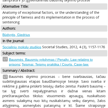
samprata ir jo įgyvendinimas bausmių skyrimo procese
Alternative Title:
Anatomy of exceptional factors, or the understanding of the
principle of fairness and its implementation in the process of
sentencing
Authors:
Būdvytis, Giedrius
In the Journal:
Societal Studies, 2012, 4 (3), 1157-1176
Socialinių mokslų studijos
Subject terms:
LT
Bausmės. Bausmių vykdymas / Penalty. Law relating to
;
prisons
Teismai. Teismų praktika / Courts. Case-law.
Summary / Abstract:
Bausmės skyrimo procesas – bene svarbiausias, tačiau
LT
sudėtingiausias etapas baudžiamojoje teisėje. Savo svarba ir
reikšme jį galima priskirti teisėjų darbo zenitui. Paskirti bausmę –
tai lyg sverti nepalyginamus ir dažnai vienas kitam
prieštaraujančius tikslus: visuomenės apsaugą, nusikaltusio
asmens sulaikymą nuo kitų nusikalstamų veikų darymo, žalos
atlyginimą, asmenybės pataisymą ir kt. Šiame straipsnyje