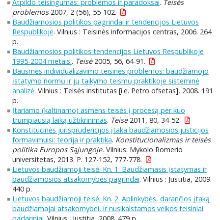
Atpildo teisingumas: problemos ir paradoksai
.
Teisės
problemos
2007, 2 (56), 55-102.
Baudžiamosios politikos pagrindai ir tendencijos Lietuvos
Respublikoje
. Vilnius : Teisinės informacijos centras, 2006. 264
p.
Baudžiamosios politikos tendencijos Lietuvos Respublikoje
1995-2004 metais.
.
Teisė
2005, 56, 64-91.
Bausmės individualizavimo teisinės problemos: baudžiamojo
įstatymo normų ir jų taikymo teismų praktikoje sisteminė
analizė
. Vilnius : Teisės institutas [i.e. Petro ofsetas], 2008. 191
p.
Įtariamo (kaltinamo) asmens teisės į procesą per kuo
trumpiausią laiką užtikrinimas
.
Teisė
2011, 80, 34-52.
Konstitucinės jurisprudencijos įtaka baudžiamosios justicijos
formavimuisi: teorija ir praktika
.
Konstitucionalizmas ir teisės
politika Europos Sąjungoje.
Vilnius: Mykolo Romerio
universitetas, 2013. P. 127-152, 777-778.
Lietuvos baudžiamoji teisė. Kn. 1. Baudžiamasis įstatymas ir
baudžiamosios atsakomybės pagrindai
. Vilnius : Justitia, 2009.
440 p.
Lietuvos baudžiamoji teisė. Kn. 2. Aplinkybės, darančios įtaką
baudžiamajai atsakomybei, ir nusikalstamos veikos teisiniai
padariniai
. Vilnius : Justitia, 2008. 479 p.