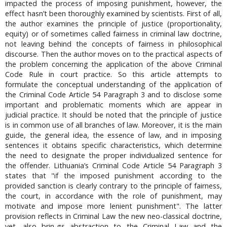
impacted the process of imposing punishment, however, the
effect hasn’t been thoroughly examined by scientists. First of all,
the author examines the principle of justice (proportionality,
equity) or of sometimes called fairness in criminal law doctrine,
not leaving behind the concepts of fairness in philosophical
discourse. Then the author moves on to the practical aspects of
the problem concerning the application of the above Criminal
Code Rule in court practice. So this article attempts to
formulate the conceptual understanding of the application of
the Criminal Code Article 54 Paragraph 3 and to disclose some
important and problematic moments which are appear in
judicial practice. It should be noted that the principle of justice
is in common use of all branches of law. Moreover, it is the main
guide, the general idea, the essence of law, and in imposing
sentences it obtains specific characteristics, which determine
the need to designate the proper individualized sentence for
the offender. Lithuania’s Criminal Code Article 54 Paragraph 3
states that "if the imposed punishment according to the
provided sanction is clearly contrary to the principle of fairness,
the court, in accordance with the role of punishment, may
motivate and impose more lenient punishment". The latter
provision reflects in Criminal Law the new neo-classical doctrine,
yet, also brin-gs abstraction to the Criminal Law and the