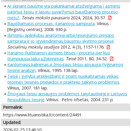
Ar skiriant bausmę yra pakankamai atsižvelgiama į asmens
patirtus teisių ir laisvių suvaržymus baudžiamojo proceso
metu?
.
Teisės mokslo pavasaris
2024, 2024, 30-57.
Baudžiamasis procesas: įtariamojo samprata
. Vilnius :
[Registrų centras], 2008. 930 p.
Išimtinių aplinkybių anatomija arba teisingumo principo
samprata ir jo įgyvendinimas bausmių skyrimo procese
.
Socialinių mokslų studijos
2012, 4 (3), 1157-1176.
Įtariamo (kaltinamo) asmens teisės į procesą per kuo
trumpiausią laiką užtikrinimas
.
Teisė
2011, 80, 34-52.
Kardomasis kalinimas ir žmogaus teisių apsauga (lyginamoji
teisinė analizė)
. Vilnius, 1995. 138 lap.
Teisė į gynybą atskleidžiant ir tiriant nusikalstamas veikas:
teorinės teisinės prielaidos ir praktinio taikymo problemos
.
Vilnius, 2007. 181 lap.
Žmogaus teisių apsaugos problemos tarptautinėje ir Lietuvos
Respublikos teisėje
. Vilnius : Petro ofsetas, 2004. 231 p.
Permalink:
https://www.lituanistika.lt/content/24491
Updated:
2026-02-25 13:46:10