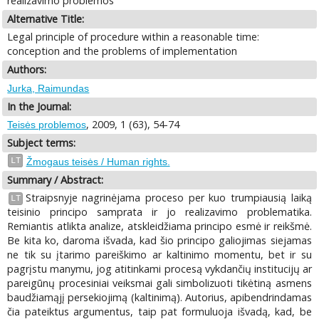
realizavimo problemos
Alternative Title:
Legal principle of procedure within a reasonable time:
conception and the problems of implementation
Authors:
Jurka, Raimundas
In the Journal:
, 2009, 1 (63), 54-74
Teisės problemos
Subject terms:
LT
Žmogaus teisės / Human rights.
Summary / Abstract:
Straipsnyje nagrinėjama proceso per kuo trumpiausią laiką
LT
teisinio principo samprata ir jo realizavimo problematika.
Remiantis atlikta analize, atskleidžiama principo esmė ir reikšmė.
Be kita ko, daroma išvada, kad šio principo galiojimas siejamas
ne tik su įtarimo pareiškimo ar kaltinimo momentu, bet ir su
pagrįstu manymu, jog atitinkami procesą vykdančių institucijų ar
pareigūnų procesiniai veiksmai gali simbolizuoti tikėtiną asmens
baudžiamąjį persekiojimą (kaltinimą). Autorius, apibendrindamas
čia pateiktus argumentus, taip pat formuluoja išvadą, kad, be