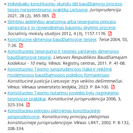
Individualių konstitucinių skundų dėl baudžiamojo proceso
teisės (ne)priimtinumo praktika Lietuvoje
.
Jurisprudencija
2021, 28 (2), 365-385.
Išimtinių aplinkybių anatomija arba teisingumo principo
samprata ir jo įgyvendinimas bausmių skyrimo procese
.
Socialinių mokslų studijos
2012, 4 (3), 1157-1176.
Konstitucinė dimensija baudžiamojoje teisėje
.
Teisė
2004, 53,
7-26.
Konstitucinės teisingumo ir teisinės santarvės dimensijos
baudžiamojoje teisėje
.
Lietuvos Respublikos Baudžiamajam
kodeksui - 10 metų.
Vilnius: Registrų centras, 2011. P. 41-68.
Konstitucinio Teismo jurisprudencijos įtaka ir reikšmė
moderniosios baudžiamosios politikos formavimuisi
.
Konstitucinė justicija Lietuvoje: trys veiklos dešimtmečiai.
Vilnius: Vilniaus universiteto leidykla, 2023. P. 84-100.
Konstitucinio Teismo nutarimų poveikis bylų nagrinėjimo
teismuose praktikai
.
Konstitucinė jurisprudencija
2006, 3,
325-334.
Konstitucinių principų plėtojimas konstitucinėje
jurisprudencijoje
.
Konstitucinių principų plėtojimas
konstitucinėje jurisprudencijoje.
Vilnius: LRKT, 2002. P. 8-132,
208-334.