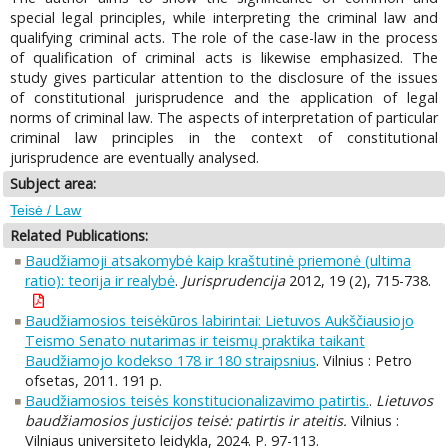
special legal principles, while interpreting the criminal law and
qualifying criminal acts. The role of the case-law in the process
of qualification of criminal acts is likewise emphasized. The
study gives particular attention to the disclosure of the issues
of constitutional jurisprudence and the application of legal
norms of criminal law. The aspects of interpretation of particular
criminal law principles in the context of constitutional
jurisprudence are eventually analysed.
Subject area:
Teisė / Law
Related Publications:
Baudžiamoji atsakomybė kaip kraštutinė priemonė (ultima
ratio): teorija ir realybė
.
Jurisprudencija
2012, 19 (2), 715-738.
Baudžiamosios teisėkūros labirintai: Lietuvos Aukščiausiojo
Teismo Senato nutarimas ir teismų praktika taikant
Baudžiamojo kodekso 178 ir 180 straipsnius
. Vilnius : Petro
ofsetas, 2011. 191 p.
Baudžiamosios teisės konstitucionalizavimo patirtis.
.
Lietuvos
baudžiamosios justicijos teisė: patirtis ir ateitis.
Vilnius :
Vilniaus universiteto leidykla, 2024. P. 97-113.