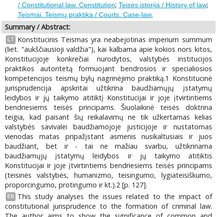
;
;
/ Constitutional law. Constitution
Teisės istorija / History of law
Teismai. Teismų praktika / Courts. Case-law.
Summary / Abstract:
Konstitucinis Teismas yra neabejotinas imperium summum
LT
(liet. "aukščiausioji valdžia"), kai kalbama apie kokios nors kitos,
Konstitucijoje konkrečiai nurodytos, valstybės institucijos
praktikos autoritetą formuojant bendrosios ir specialiosios
kompetencijos teismų bylų nagrinėjimo praktiką.1 Konstitucinė
jurisprudencija apskritai užtikrina baudžiamųjų įstatymų
leidybos ir jų taikymo atitiktį Konstitucijai ir joje įtvirtintiems
bendriesiems teisės principams. Šiuolaikinė teisės doktrina
teigia, kad paisant šių reikalavimų ne tik užkertamas kelias
valstybės savivalei baudžiamojoje justicijoje ir nustatomas
vienodas matas pripažįstant asmenis nusikaltusiais ir juos
baudžiant, bet ir - tai ne mažiau svarbu, užtikrinama
baudžiamųjų įstatymų leidybos ir jų taikymo atitiktis
Konstitucijai ir joje įtvirtintiems bendriesiems teisės principams
(teisinės valstybės, humanizmo, teisingumo, lygiateisiškumo,
proporcingumo, protingumo ir kt.).2 [p. 127].
This study analyses the issues related to the impact of
EN
constitutional jurisprudence to the formation of criminal law.
The author aims to show the significance of common and