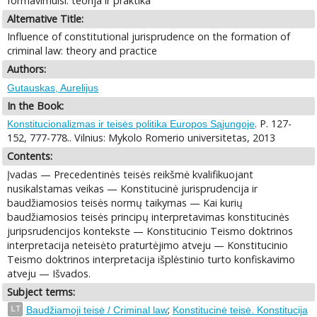
formavimuisi: teorija ir praktika
Alternative Title:
Influence of constitutional jurisprudence on the formation of
criminal law: theory and practice
Authors:
Gutauskas, Aurelijus
In the Book:
. P. 127-
Konstitucionalizmas ir teisės politika Europos Sąjungoje
152, 777-778.. Vilnius: Mykolo Romerio universitetas, 2013
Contents:
Įvadas — Precedentinės teisės reikšmė kvalifikuojant
nusikalstamas veikas — Konstitucinė jurisprudencija ir
baudžiamosios teisės normų taikymas — Kai kurių
baudžiamosios teisės principų interpretavimas konstitucinės
juripsrudencijos kontekste — Konstitucinio Teismo doktrinos
interpretacija neteisėto praturtėjimo atveju — Konstitucinio
Teismo doktrinos interpretacija išplėstinio turto konfiskavimo
atveju — Išvados.
Subject terms:
;
LT
Baudžiamoji teisė / Criminal law
Konstitucinė teisė. Konstitucija