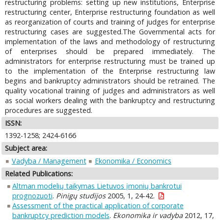
restructuring problems: setting up new institutions, Enterprise
restructuring center, Enterprise restructuring foundation as well
as reorganization of courts and training of judges for enterprise
restructuring cases are suggested.The Governmental acts for
implementation of the laws and methodology of restructuring
of enterprises should be prepared immediately. The
administrators for enterprise restructuring must be trained up
to the implementation of the Enterprise restructuring law
begins and bankruptcy administrators should be retrained. The
quality vocational training of judges and administrators as well
as social workers dealing with the bankruptcy and restructuring
procedures are suggested.
ISSN:
1392-1258; 2424-6166
Subject area:
Vadyba / Management
Ekonomika / Economics
Related Publications:
Altman modelių taikymas Lietuvos įmonių bankrotui
prognozuoti
.
Pinigų studijos
2005, 1, 24-42.
Assessment of the practical application of corporate
bankruptcy prediction models
.
Ekonomika ir vadyba
2012, 17,