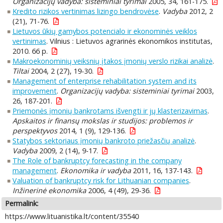
Organizacijų vadyba: sisteminiai tyrimai
2005, 34, 161-175.
Kredito rizikos vertinimas lizingo bendrovėse
.
Vadyba
2012, 2
(21), 71-76.
Lietuvos ūkių gamybos potencialo ir ekonominės veiklos
vertinimas
. Vilnius : Lietuvos agrarinės ekonomikos institutas,
2010. 66 p.
Makroekonominių veiksnių įtakos įmonių verslo rizikai analizė
.
Tiltai
2004, 2 (27), 19-30.
Management of enterprise rehabilitation system and its
improvement
.
Organizacijų vadyba: sisteminiai tyrimai
2003,
26, 187-201.
Priemonės įmonių bankrotams išvengti ir jų klasterizavimas
.
Apskaitos ir finansų mokslas ir studijos: problemos ir
perspektyvos
2014, 1 (9), 129-136.
Statybos sektoriaus įmonių bankroto priežasčių analizė
.
Vadyba
2009, 2 (14), 9-17.
The Role of bankruptcy forecasting in the company
management
.
Ekonomika ir vadyba
2011, 16, 137-143.
Valuation of bankruptcy risk for Lithuanian companies
.
Inžinerinė ekonomika
2006, 4 (49), 29-36.
Permalink:
https://www.lituanistika.lt/content/35540