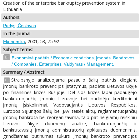
Creation of the enterprise bankruptcy prevention system in
Lithuania
Authors:
Purlys, Česlovas
In the Journal:
, 2001, 53, 75-92
Ekonomika
Subject terms:
;
LT
Ekonominė padėtis / Economic conditions
Įmonės. Bendrovės
;
/ Companies. Enterprises
Valdymas / Management.
Summary / Abstract:
Straipsnyje analizuojama pasaulio šalių patirtis diegiant
LT
įmonių bankroto prevencijos įstatymus, padėtis Lietuvos ūkyje
po finansinės krizės Rusijoje. Dėl šios krizės labai padaugėjo
bankrutuojančių įmonių Lietuvoje bei padidėjo kreditoriniai
įmonių įsiskolinimai. Vadovaujantis Lietuvos Respublikos,
Europos Sąjungos šalių bei JAV teisės aktų, reglamentuojančių
įmonių bankrotą bei reorganizavimą, taip pat neigiamų reiškinių
Lietuvos ūkyje duomenų analize, bankrutuojančių ir
bankrutavusių įmonių administratorių apklausos duomenimis,
grindžiamas būtinumas sukurti įmonių bankroto prevencijos