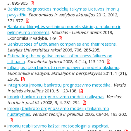
3, 895-905.
Bankroto diagnostikos modelių taikymas Lietuvos įmonių
pavyzdžiu
.
Ekonomikos ir vadybos aktualijos
2012, 2012,
371-377.
Bankroto tikimybės vertinimo modelis skirtingo mokumo ir
pelningumo įmonėms
.
Mokslas - Lietuvos ateitis
2019,
Ekonomika ir vadyba, 1-9.
Bankruptcies of Lithuanian companies and their reasons
.
Latvijas Universitātes raksti
2006, 706, 285-295.
Estimating the negative impact of business failures on
Lithuania
.
Socialiniai tyrimai
2008, 4 (14), 113-120.
Infliacijos įtaka bankroto prognozavimo modelių tikslumui
.
Ekonomika ir vadyba: aktualijos ir perspektyvos
2011, 1 (21),
26-36.
Integruota įmonių bankrotų prognozavimo metodika.
.
Verslo
ir teisės aktualijos
2010, 5, 123-138.
Įmonių bankroto prognozavimo modelių taikymas
.
Verslas:
teorija ir praktika
2008, 9, 4, 281-294.
Įmonių bankroto prognozavimo modelių tinkamumo
nustatymas
.
Verslas: teorija ir praktika
2006, C9404, 193-202.
Įmonių reabilitavimo kaštai: metodologiniai aspektai
.