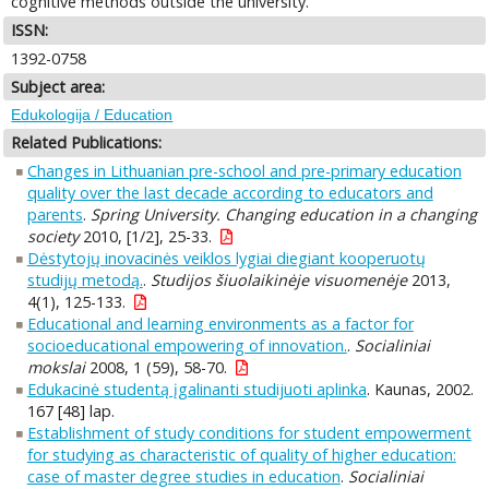
cognitive methods outside the university.
ISSN:
1392-0758
Subject area:
Edukologija / Education
Related Publications:
Changes in Lithuanian pre-school and pre-primary education
quality over the last decade according to educators and
parents
.
Spring University. Changing education in a changing
society
2010, [1/2], 25-33.
Dėstytojų inovacinės veiklos lygiai diegiant kooperuotų
studijų metodą.
.
Studijos šiuolaikinėje visuomenėje
2013,
4(1), 125-133.
Educational and learning environments as a factor for
socioeducational empowering of innovation.
.
Socialiniai
mokslai
2008, 1 (59), 58-70.
Edukacinė studentą įgalinanti studijuoti aplinka
. Kaunas, 2002.
167 [48] lap.
Establishment of study conditions for student empowerment
for studying as characteristic of quality of higher education:
case of master degree studies in education
.
Socialiniai