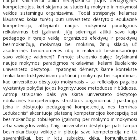
naujam vaidmeniui atlikti nebepakanka jo/jos pedagoginės
kompetencijos, kuri siejama su studentų mokymo ir mokymosi
veiklos sistemingu organizavimu. Todėl straipsnyje keliamas
klausimas: kokia turėtų būti universiteto dėstytojo edukacinė
kompetencija, atliepianti naujos mokymosi paradigmos
reikalavimus bei įgalinanti jį/ją sėkmingai atlikti savo kaip
pedagogo ir tyrėjo veiklą, organizuoti efektyvų ir proaktyvų
besimokančiųjų mokymąsi bei mokslinių žinių sklaidą už
akademinės bendruomenės ribų ir realizuoti besimokančiojo
savo veikloje vaidmenį? Pirmoje straipsnio dalyje išryškinami
naujos mokymosi paradigmos reikalavimai, keliami šiuolaikinio
universiteto dėstytojui. Ypatingas dėmesys šiame kontekste
tenka konstruktyvistiniam požiūriui į mokymąsi bei supratimas,
kad universiteto dėstytojo mokymasis – tai refleksijos pagalba
vykstantys pokyčiai jo/jos kognityviuose metoduose ir būduose.
Antroji straipsnio dalis yra skirta universiteto dėstytojo
edukacinės kompetencijos struktūros pagrindimui. Į pastarąją
įeina ir dėstytojo pedagoginė kompetencija, nes terminas
„edukacinis“ akcentuoja platesnę kompetencijos koncepciją bei
besimokančiojo tobulėjimo įgalinimą per mokymo ir mokymosi
arba saviugdos veiklą. Taigi universiteto dėstytojas pats tampa
besimokančiuoju veikloje ir plėtoja savo kompetenciją ne tik
savarankiškai, bet ir kitų subjektų dėka, komunikuojant,