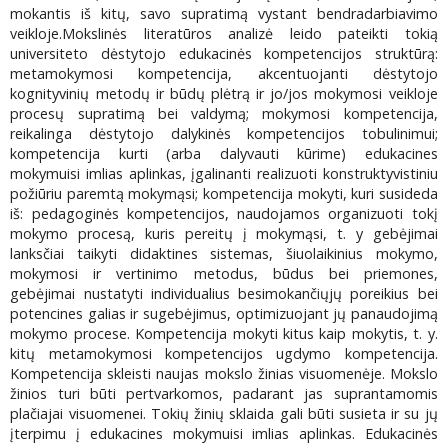
mokantis iš kitų, savo supratimą vystant bendradarbiavimo
veikloje.Mokslinės literatūros analizė leido pateikti tokią
universiteto dėstytojo edukacinės kompetencijos struktūrą:
metamokymosi kompetencija, akcentuojanti dėstytojo
kognityvinių metodų ir būdų plėtrą ir jo/jos mokymosi veikloje
procesų supratimą bei valdymą; mokymosi kompetencija,
reikalinga dėstytojo dalykinės kompetencijos tobulinimui;
kompetencija kurti (arba dalyvauti kūrime) edukacines
mokymuisi imlias aplinkas, įgalinanti realizuoti konstruktyvistiniu
požiūriu paremtą mokymąsi; kompetencija mokyti, kuri susideda
iš: pedagoginės kompetencijos, naudojamos organizuoti tokį
mokymo procesą, kuris pereitų į mokymąsi, t. y gebėjimai
lanksčiai taikyti didaktines sistemas, šiuolaikinius mokymo,
mokymosi ir vertinimo metodus, būdus bei priemones,
gebėjimai nustatyti individualius besimokančiųjų poreikius bei
potencines galias ir sugebėjimus, optimizuojant jų panaudojimą
mokymo procese. Kompetencija mokyti kitus kaip mokytis, t. y.
kitų metamokymosi kompetencijos ugdymo kompetencija.
Kompetencija skleisti naujas mokslo žinias visuomenėje. Mokslo
žinios turi būti pertvarkomos, padarant jas suprantamomis
plačiajai visuomenei. Tokių žinių sklaida gali būti susieta ir su jų
įterpimu į edukacines mokymuisi imlias aplinkas. Edukacinės