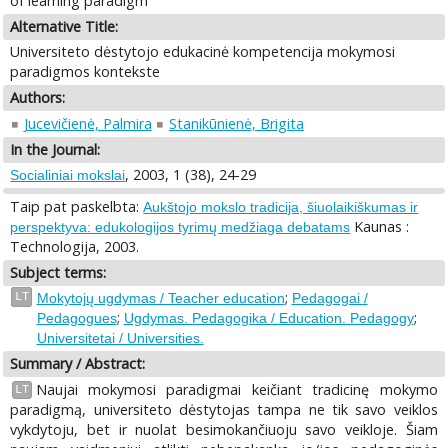
of learning paradigm
Alternative Title:
Universiteto dėstytojo edukacinė kompetencija mokymosi
paradigmos kontekste
Authors:
Jucevičienė, Palmira
Stanikūnienė, Brigita
In the Journal:
, 2003, 1 (38), 24-29
Socialiniai mokslai
Taip pat paskelbta:
Aukštojo mokslo tradicija, šiuolaikiškumas ir
Kaunas :
perspektyva: edukologijos tyrimų medžiaga debatams
Technologija, 2003.
Subject terms:
;
LT
Mokytojų ugdymas / Teacher education
Pedagogai /
;
;
Pedagogues
Ugdymas. Pedagogika / Education. Pedagogy
Universitetai / Universities.
Summary / Abstract:
Naujai mokymosi paradigmai keičiant tradicinę mokymo
LT
paradigmą, universiteto dėstytojas tampa ne tik savo veiklos
vykdytoju, bet ir nuolat besimokančiuoju savo veikloje. Šiam