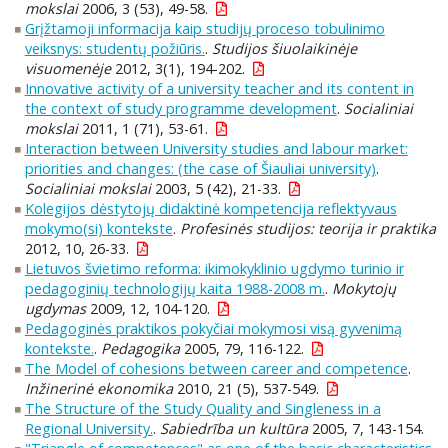
mokslai
2006, 3 (53), 49-58.
Grįžtamoji informacija kaip studijų proceso tobulinimo
veiksnys: studentų požiūris.
.
Studijos šiuolaikinėje
visuomenėje
2012, 3(1), 194-202.
Innovative activity of a university teacher and its content in
the context of study programme development
.
Socialiniai
mokslai
2011, 1 (71), 53-61.
Interaction between University studies and labour market:
priorities and changes: (the case of Šiauliai university)
.
Socialiniai mokslai
2003, 5 (42), 21-33.
Kolegijos dėstytojų didaktinė kompetencija reflektyvaus
mokymo(si) kontekste
.
Profesinės studijos: teorija ir praktika
2012, 10, 26-33.
Lietuvos švietimo reforma: ikimokyklinio ugdymo turinio ir
pedagoginių technologijų kaita 1988-2008 m.
.
Mokytojų
ugdymas
2009, 12, 104-120.
Pedagoginės praktikos pokyčiai mokymosi visą gyvenimą
kontekste.
.
Pedagogika
2005, 79, 116-122.
The Model of cohesions between career and competence
.
Inžinerinė ekonomika
2010, 21 (5), 537-549.
The Structure of the Study Quality and Singleness in a
Regional University.
.
Sabiedrība un kultūra
2005, 7, 143-154.