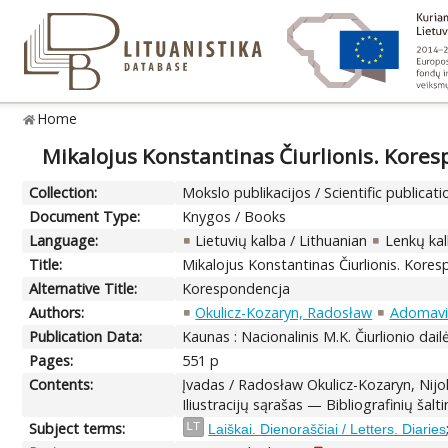
Home
Mikalojus Konstantinas Čiurlionis. Kores
Collection:
Mokslo publikacijos / Scientific publicati
Document Type:
Knygos / Books
Language:
Lietuvių kalba / Lithuanian
Lenkų kal
Title:
Mikalojus Konstantinas Čiurlionis. Kores
Alternative Title:
Korespondencja
Authors:
Okulicz-Kozaryn, Radosław
Adomavič
Publication Data:
Kaunas : Nacionalinis M.K. Čiurlionio dai
Pages:
551 p
Contents:
Įvadas / Radosław Okulicz-Kozaryn, Nij
Iliustracijų sąrašas — Bibliografinių ša
Subject terms:
LT
Laiškai. Dienoraščiai / Letters. Diaries