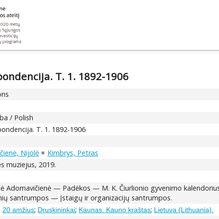
pondencija. T. 1. 1892-1906
ons
ba / Polish
pondencija. T. 1. 1892-1906
ienė, Nijolė
Kimbrys, Petras
lės muziejus, 2019.
olė Adomavičienė — Padėkos — M. K. Čiurlionio gyvenimo kalendoriu
ltinių santrumpos — Įstaigų ir organizacijų santrumpos.
;
;
;
;
20 amžius
Druskininkai
Kaunas. Kauno kraštas
Lietuva (Lithuania).