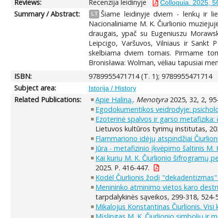
Reviews:
Recenzija leidinyje
Colloquia. 2025, 5
Summary / Abstract:
Šiame leidinyje dviem - lenkų ir l
LT
Nacionaliniame M. K. Čiurlionio muziejuje
draugais, ypač su Eugeniuszu Morawski
Leipcigo, Varšuvos, Vilniaus ir Sankt P
skelbiama dviem tomais. Pirmame tome s
Bronisława: Wolman, vėliau tapusiai men
ISBN:
9789955471714 (T. 1); 9789955471714
Subject area:
Istorija / History
Related Publications:
Apie Haliną.
.
Menotyra
2025, 32, 2, 95
Egodokumentikos veidrodyje: psicholog
Ezoterinė spalvos ir garso metafizika:
Lietuvos kultūros tyrimų institutas, 20
Flammariono idėjų atspindžiai Čiurlion
Jūra - metafizinio įkvėpimo šaltinis M. 
Kai kurių M. K. Čiurlionio šifrogramų pe
2025. P. 416-447.
Kodėl Čiurlionis žodį "dekadentizmas" 
Menininko atminimo vietos karo destr
tarpdalykinės sąveikos, 299-318, 524-
Mikalojus Konstantinas Čiurlionis. Visi k
Mįslingas M. K. Čiurlionio simbolių ir 