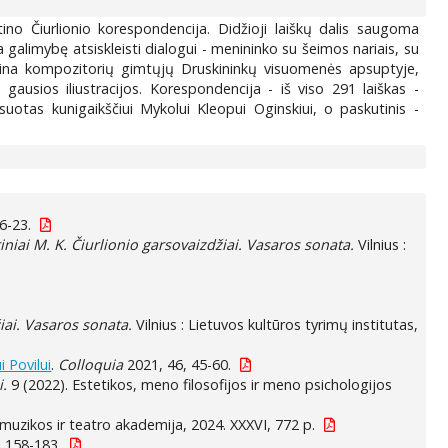
ino Čiurlionio korespondencija. Didžioji laiškų dalis saugoma
 galimybę atsiskleisti dialogui - menininko su šeimos nariais, su
dina kompozitorių gimtųjų Druskininkų visuomenės apsuptyje,
 gausios iliustracijos. Korespondencija - iš viso 291 laiškas -
otas kunigaikščiui Mykolui Kleopui Oginskiui, o paskutinis -
6-23.
iniai M. K. Čiurlionio garsovaizdžiai. Vasaros sonata.
Vilnius :
iai. Vasaros sonata.
Vilnius : Lietuvos kultūros tyrimų institutas,
 Povilui
.
Colloquia
2021, 46, 45-60.
i.
9 (2022). Estetikos, meno filosofijos ir meno psichologijos
os muzikos ir teatro akademija, 2024. XXXVI, 772 p.
, 158-183.