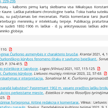
6, 229-235
ietuvių - kalbomis pirmą kartą skelbiama visa Mikalojaus Konstant
 Kaune. Laiškai pateikiami chronologine tvarka. Tokia tvarka suteikia
u, su pažįstamais bei mecenatais. Platūs komentarai tarsi įkur
eterburgo menininkų ir intelektualų terpėje. Publikaciją praturtina
udėti 1892-1906 m. laiškai - iš jų ankstyviausias laiškas adresu
ininko globėja.
-110.
iniai Čiurlionio asmenybės ir charakterio bruožai
.
Krantai
2021, 4, 1
 čiurlioniškojo kūrybos fenomeno ištakų ir savitumo beieškant.
.
Sonat
25. P. 374-415.
io estetikoje ir tapyboje
.
Logos (Vilnius)
2021, 107, 115-125.
K. Čiurlionio kūryboje
.
Lietuvos muziejų rinkiniai
2023, 22, 57-63.
rskaitymas ir interpretacija.
.
Sonatiniai M. K. Čiurlionio garsovaizdž
parašė kabutėse? Pasiremiant 1902 m. vasario pradžios laišku broliui
ukcijos perkeistame mieste.
.
Estetikos ir meno filosofijos tyrinėjima
525.
ūriniai fortepijonui. Kritinė redakcija ir komentarai.
. Vilnius : Lietuv
metaforų pasaulis
.
Sovijus. Tarpdalykiniai kultūros tyrimai
2021, 9, 1