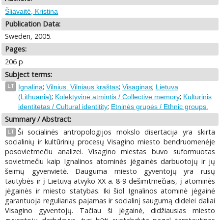
Šliavaitė, Kristina
Publication Data:
Sweden, 2005.
Pages:
206 p
Subject terms:
;
;
;
LT
Ignalina
Vilnius. Vilniaus kraštas
Visaginas
Lietuva
;
;
(Lithuania)
Kolektyvinė atmintis / Collective memory
Kultūrinis
;
identitetas / Cultural identitity
Etninės grupės / Ethnic groups.
Summary / Abstract:
Ši socialinės antropologijos mokslo disertacija yra skirta
LT
socialinių ir kultūrinių procesų Visagino miesto bendruomenėje
posovietmečiu analizei. Visagino miestas buvo suformuotas
sovietmečiu kaip Ignalinos atominės jėgainės darbuotojų ir jų
šeimų gyvenvietė. Dauguma miesto gyventojų yra rusų
tautybės ir į Lietuvą atvyko XX a. 8-9 dešimtmečiais, į atominės
jėgainės ir miesto statybas. Iki šiol Ignalinos atominė jėgainė
garantuoja reguliarias pajamas ir socialinį saugumą didelei daliai
Visagino gyventojų. Tačiau ši jėgainė, didžiausias miesto