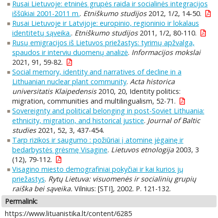
Rusai Lietuvoje: etninės grupės raida ir socialinės integracijos
iššūkiai 2001-2011 m.
.
Etniškumo studijos
2012, 1/2, 14-50.
Rusai Lietuvoje ir Latvijoje: europinio, regioninio ir lokalaus
identitetų sąveika.
.
Etniškumo studijos
2011, 1/2, 80-110.
Rusų emigracijos iš Lietuvos priežastys: tyrimų apžvalga,
spaudos ir interviu duomenų analizė
.
Informacijos mokslai
2021, 91, 59-82.
Social memory, identity and narratives of decline in a
Lithuanian nuclear plant community
.
Acta historica
universitatis Klaipedensis
2010, 20, Identity politics:
migration, communities and multilingualism, 52-71.
Sovereignty and political belonging in post-Soviet Lithuania:
ethnicity, migration, and historical justice
.
Journal of Baltic
studies
2021, 52, 3, 437-454.
Tarp rizikos ir saugumo : požiūriai į atominę jėgainę ir
bedarbystės grėsmę Visagine
.
Lietuvos etnologija
2003, 3
(12), 79-112.
Visagino miesto demografiniai pokyčiai ir kai kurios jų
priežastys
.
Rytų Lietuva: visuomenės ir socialinių grupių
raiška bei sąveika.
Vilnius: [STI], 2002. P. 121-132.
Permalink:
https://www.lituanistika.lt/content/6285