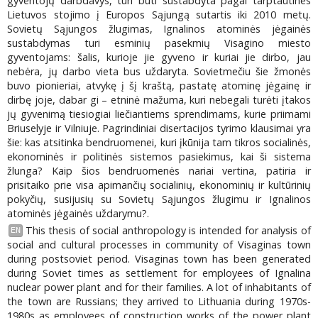
gyventojų darbdavys, turi būti sustabdyta pagal tarptautines
Lietuvos stojimo į Europos Sąjungą sutartis iki 2010 metų.
Sovietų Sąjungos žlugimas, Ignalinos atominės jėgainės
sustabdymas turi esminių pasekmių Visagino miesto
gyventojams: šalis, kurioje jie gyveno ir kuriai jie dirbo, jau
nebėra, jų darbo vieta bus uždaryta. Sovietmečiu šie žmonės
buvo pionieriai, atvykę į šį kraštą, pastatę atominę jėgainę ir
dirbę joje, dabar gi – etninė mažuma, kuri nebegali turėti įtakos
jų gyvenimą tiesiogiai liečiantiems sprendimams, kurie priimami
Briuselyje ir Vilniuje. Pagrindiniai disertacijos tyrimo klausimai yra
šie: kas atsitinka bendruomenei, kuri įkūnija tam tikros socialinės,
ekonominės ir politinės sistemos pasiekimus, kai ši sistema
žlunga? Kaip šios bendruomenės nariai vertina, patiria ir
prisitaiko prie visa apimančių socialinių, ekonominių ir kultūrinių
pokyčių, susijusių su Sovietų Sąjungos žlugimu ir Ignalinos
atominės jėgainės uždarymu?.
This thesis of social anthropology is intended for analysis of
EN
social and cultural processes in community of Visaginas town
during postsoviet period. Visaginas town has been generated
during Soviet times as settlement for employees of Ignalina
nuclear power plant and for their families. A lot of inhabitants of
the town are Russians; they arrived to Lithuania during 1970s-
1980s as employees of construction works of the power plant