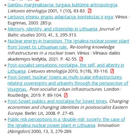
Gariūnų marginalizacija: turgaus kultūrinė antropologija
.
Lietuvos etnologija
2001, 1 (10), 63-83.
Lietuvos etninių grupių adaptacija: kontekstas ir eiga
. Vilnius :
Eugrimas, 2003. 285 p.
Memory, identity, and citizenship in Lithuania
.
Journal of
Baltic studies
2010, 41, 3, 295-313.
Nuclear energy in transition. The Ignalina nuclear power plant
from Soviet to Lithuanian rule.
.
Re-tooling knowledge
infrastructures in a nuclear town.
Vilnius : Vilniaus dailės
akademijos leidykla, 2021. P. 42-55.
Post-socialist sensations: nostalgia, the self, and alterity in
Lithuania
.
Lietuvos etnologija
2010, 9 (18), 93-116.
Post-Soviet 'nuclear' towns as multi-scalar infrastructures:
relating sovereignty and urbanity through the perspective of
Visaginas.
.
Post-socialist urban infrastructures.
London :
Routledge, 2019. P. 89-104.
Post-Soviet publics and nostalgia for Soviet times
.
Changing
economies and changing identities in postsocialist Eastern
Europe.
Berlin: Lit, 2008. P. 27-45.
Public risk perceptions in a 'double-risk' society: the case of
the Ignalina nuclear power plant in Lithuania
.
Innovation
(Abingdon)
2000, 13, 3, 279-289.