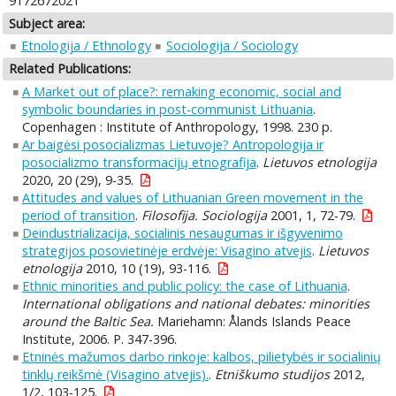
9172672021
Subject area:
Etnologija / Ethnology
Sociologija / Sociology
Related Publications:
A Market out of place?: remaking economic, social and
symbolic boundaries in post-communist Lithuania
.
Copenhagen : Institute of Anthropology, 1998. 230 p.
Ar baigėsi posocializmas Lietuvoje? Antropologija ir
posocializmo transformacijų etnografija
.
Lietuvos etnologija
2020, 20 (29), 9-35.
Attitudes and values of Lithuanian Green movement in the
period of transition
.
Filosofija. Sociologija
2001, 1, 72-79.
Deindustrializacija, socialinis nesaugumas ir išgyvenimo
strategijos posovietinėje erdvėje: Visagino atvejis
.
Lietuvos
etnologija
2010, 10 (19), 93-116.
Ethnic minorities and public policy: the case of Lithuania
.
International obligations and national debates: minorities
around the Baltic Sea.
Mariehamn: Ålands Islands Peace
Institute, 2006. P. 347-396.
Etninės mažumos darbo rinkoje: kalbos, pilietybės ir socialinių
tinklų reikšmė (Visagino atvejis).
.
Etniškumo studijos
2012,
1/2, 103-125.