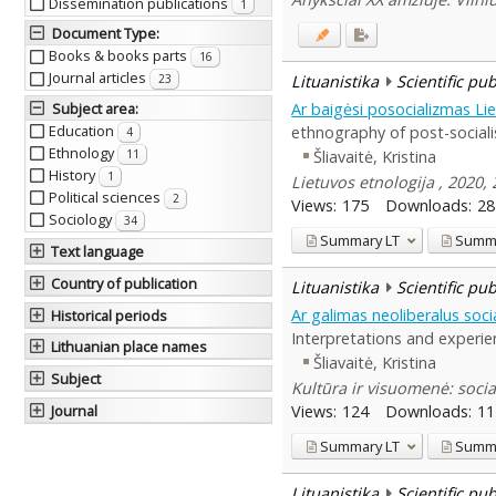
Dissemination publications
1
Document Type
:
Books & books parts
16
Journal articles
Lituanistika
Scientific pu
23
Ar baigėsi posocializmas Li
Subject area
:
Education
ethnography of post-sociali
4
Ethnology
Šliavaitė, Kristina
11
History
1
Lietuvos etnologija , 2020, 
Political sciences
2
Views:
175
Downloads:
28
Sociology
34
Summary
LT
Summ
Text language
Country of publication
Lituanistika
Scientific pu
Ar galimas neoliberalus soci
Historical periods
Interpretations and experie
Lithuanian place names
Šliavaitė, Kristina
Subject
Kultūra ir visuomenė: social
Views:
124
Downloads:
11
Journal
Summary
LT
Summ
Lituanistika
Scientific pu