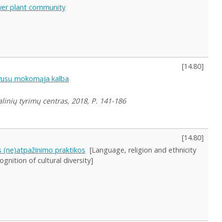
ower plant community
[
14.80
]
e rusų mokomąja kalba
alinių tyrimų centras, 2018, P. 141-186
[
14.80
]
s (ne)atpažinimo praktikos
[Language, religion and ethnicity
gnition of cultural diversity]