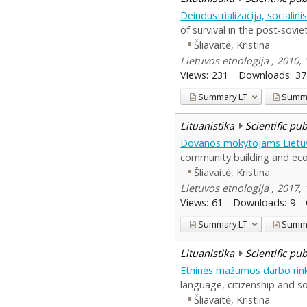
Deindustrializacija, sociali
of survival in the post-sovie
Šliavaitė, Kristina
Lietuvos etnologija , 2010, 
Views:
231
Downloads:
37
Summary
LT
Summ
Lituanistika
Scientific pu
Dovanos mokytojams Lietu
community building and ec
Šliavaitė, Kristina
Lietuvos etnologija , 2017, 
Views:
61
Downloads:
9
Summary
LT
Summ
Lituanistika
Scientific pu
Etninės mažumos darbo rinkoj
language, citizenship and so
Šliavaitė, Kristina