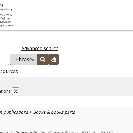
Advanced search
esources
ations
39
n publications
Books & books parts
s
s: P. Kalibato indiv. įm. "Petro ofsetas", 2000, P. 139-142