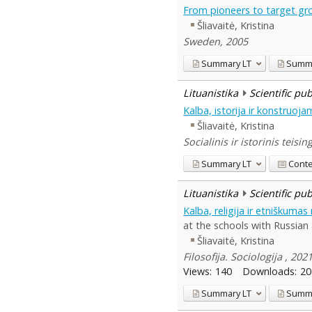
From pioneers to target gro
Šliavaitė, Kristina
Sweden, 2005
Summary
LT
Summ
Lituanistika
Scientific pu
Kalba, istorija ir konstruo
Šliavaitė, Kristina
Socialinis ir istorinis tei
Summary
LT
Cont
Lituanistika
Scientific pu
Kalba, religija ir etniškum
at the schools with Russian a
Šliavaitė, Kristina
Filosofija. Sociologija , 20
Views:
140
Downloads:
20
Summary
LT
Summ