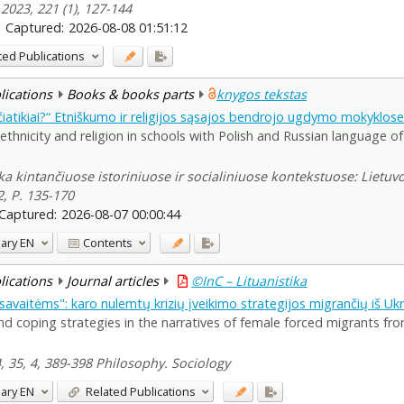
 2023, 221 (1), 127-144
Captured:
2026-08-08 01:51:12
ted Publications
blications
Books & books parts
knygos tekstas
stačiatikiai?“ Etniškumo ir religijos sąsajos bendrojo ugdymo mokyklo
thnicity and religion in schools with Polish and Russian language of
ka kintančiuose istoriniuose ir socialiniuose kontekstuose: Lietuvos
2, P. 135-170
Captured:
2026-08-07 00:00:44
ary
EN
Contents
blications
Journal articles
©InC – Lituanistika
savaitėms": karo nulemtų krizių įveikimo strategijos migrančių iš U
nd coping strategies in the narratives of female forced migrants fro
24, 35, 4, 389-398 Philosophy. Sociology
ary
EN
Related Publications