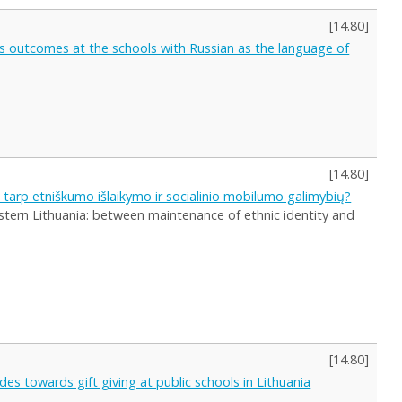
[
14.80
]
ts outcomes at the schools with Russian as the language of
[
14.80
]
tarp etniškumo išlaikymo ir socialinio mobilumo galimybių?
eastern Lithuania: between maintenance of ethnic identity and
[
14.80
]
des towards gift giving at public schools in Lithuania