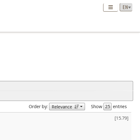
Order by:
Show
entries
Relevance
[
15.79
]