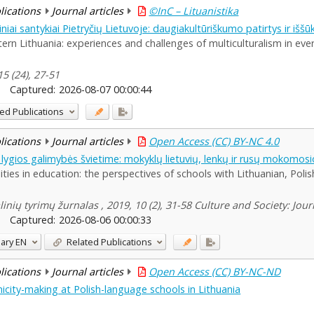
blications
Journal articles
©InC – Lituanistika
niai santykiai Pietryčių Lietuvoje: daugiakultūriškumo patirtys ir išš
tern Lithuania: experiences and challenges of multiculturalism in ev
15 (24), 27-51
Captured:
2026-08-07 00:00:44
ed Publications
blications
Journal articles
Open Access (CC) BY-NC 4.0
r lygios galimybės švietime: mokyklų lietuvių, lenkų ir rusų mokomo
ties in education: the perspectives of schools with Lithuanian, Polis
linių tyrimų žurnalas , 2019, 10 (2), 31-58 Culture and Society: Jou
Captured:
2026-08-06 00:00:33
ary
EN
Related Publications
blications
Journal articles
Open Access (CC) BY-NC-ND
nicity-making at Polish-language schools in Lithuania