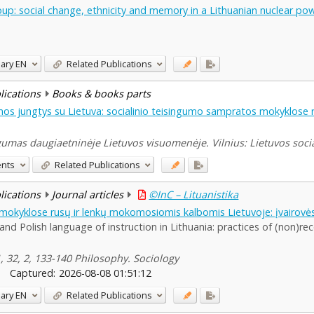
up: social change, ethnicity and memory in a Lithuanian nuclear p
ary
EN
Related Publications
blications
Books & books parts
jamos jungtys su Lietuva: socialinio teisingumo sampratos mokyklos
singumas daugiaetninėje Lietuvos visuomenėje. Vilnius: Lietuvos soci
ents
Related Publications
blications
Journal articles
©InC – Lituanistika
as mokyklose rusų ir lenkų mokomosiomis kalbomis Lietuvoje: įvairovė
nd Polish language of instruction in Lithuania: practices of (non)reco
21, 32, 2, 133-140 Philosophy. Sociology
Captured:
2026-08-08 01:51:12
ary
EN
Related Publications