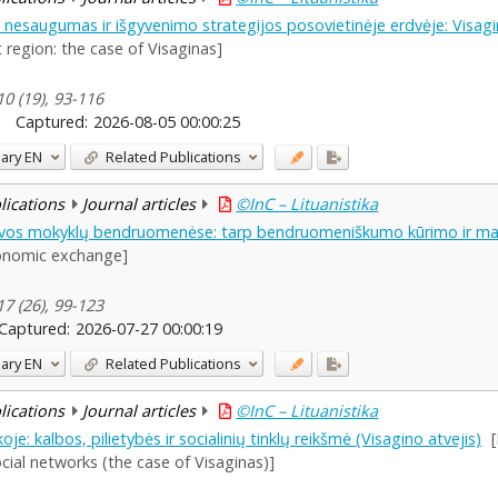
nis nesaugumas ir išgyvenimo strategijos posovietinėje erdvėje: Visagi
t region: the case of Visaginas]
10 (19), 93-116
Captured:
2026-08-05 00:00:25
ary
EN
Related Publications
blications
Journal articles
©InC – Lituanistika
vos mokyklų bendruomenėse: tarp bendruomeniškumo kūrimo ir ma
onomic exchange]
17 (26), 99-123
Captured:
2026-07-27 00:00:19
ary
EN
Related Publications
blications
Journal articles
©InC – Lituanistika
e: kalbos, pilietybės ir socialinių tinklų reikšmė (Visagino atvejis)
cial networks (the case of Visaginas)]