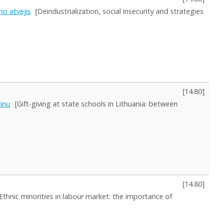
no atvejis
[Deindustrialization, social insecurity and strategies
[
14.80
]
inų
[Gift-giving at state schools in Lithuania: between
[
14.80
]
[Ethnic minorities in labour market: the importance of