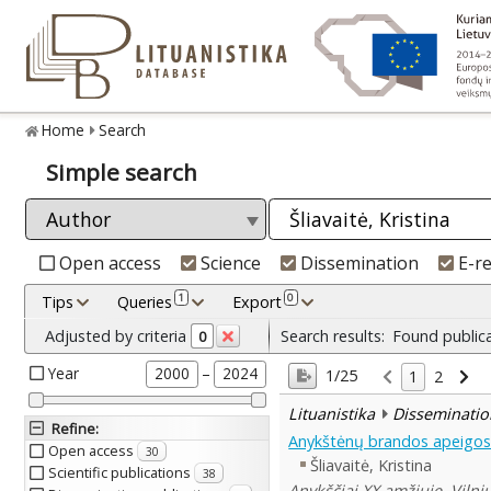
Home
Search
Simple search
Open access
Science
Dissemination
E-r
1
0
Tips
Queries
Export
Adjusted by criteria
Search results:
Found public
0
Year
–
2000
2024
1/25
1
2
Lituanistika
Disseminatio
Refine
:
Anykštėnų brandos apeigo
Open access
30
Šliavaitė, Kristina
Scientific publications
38
Anykščiai XX amžiuje. Vilniu