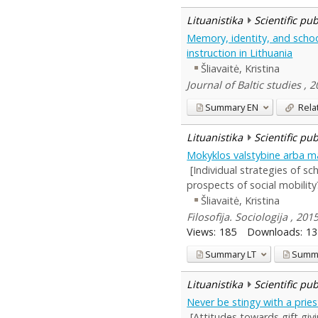
Lituanistika
Scientific pu
Memory, identity, and schoo
instruction in Lithuania
Šliavaitė, Kristina
Journal of Baltic studies , 
Summary
EN
Rela
Lituanistika
Scientific pu
Mokyklos valstybine arba ma
[Individual strategies of s
prospects of social mobility
Šliavaitė, Kristina
Filosofija. Sociologija , 20
Views:
185
Downloads:
13
Summary
LT
Summ
Lituanistika
Scientific pu
Never be stingy with a pries
[Attitudes towards gift givi