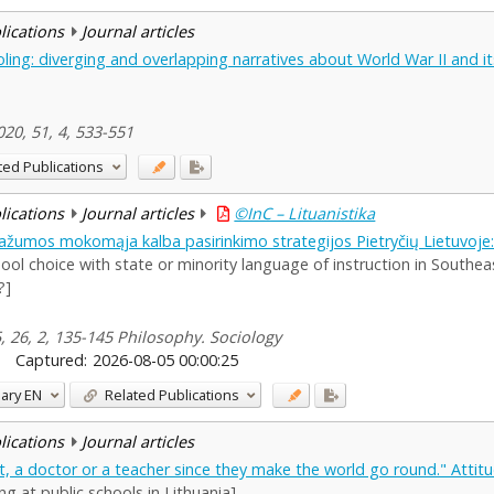
blications
Journal articles
ling: diverging and overlapping narratives about World War II and i
2020, 51, 4, 533-551
ted Publications
blications
Journal articles
©InC – Lituanistika
žumos mokomąja kalba pasirinkimo strategijos Pietryčių Lietuvoje: 
chool choice with state or minority language of instruction in South
?]
15, 26, 2, 135-145 Philosophy. Sociology
Captured:
2026-08-05 00:00:25
ary
EN
Related Publications
blications
Journal articles
t, a doctor or a teacher since they make the world go round." Attitu
ng at public schools in Lithuania]