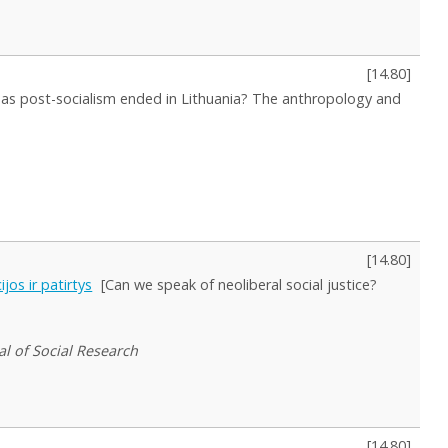
[
14.80
]
Has post-socialism ended in Lithuania? The anthropology and
[
14.80
]
jos ir patirtys
[Can we speak of neoliberal social justice?
al of Social Research
[
14.80
]