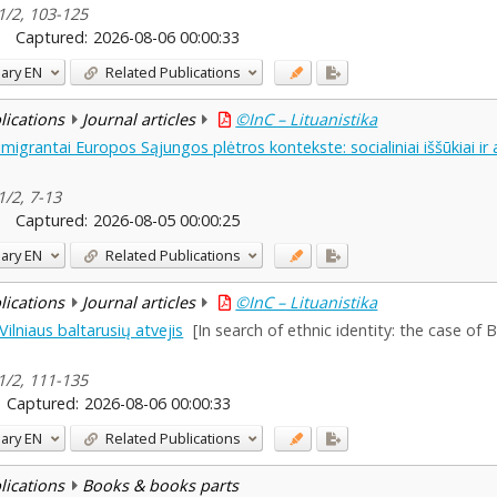
1/2, 103-125
Captured:
2026-08-06 00:00:33
ary
EN
Related Publications
blications
Journal articles
©InC – Lituanistika
imigrantai Europos Sąjungos plėtros kontekste: socialiniai iššūkiai ir
1/2, 7-13
Captured:
2026-08-05 00:00:25
ary
EN
Related Publications
blications
Journal articles
©InC – Lituanistika
Vilniaus baltarusių atvejis
[In search of ethnic identity: the case of B
1/2, 111-135
Captured:
2026-08-06 00:00:33
ary
EN
Related Publications
blications
Books & books parts