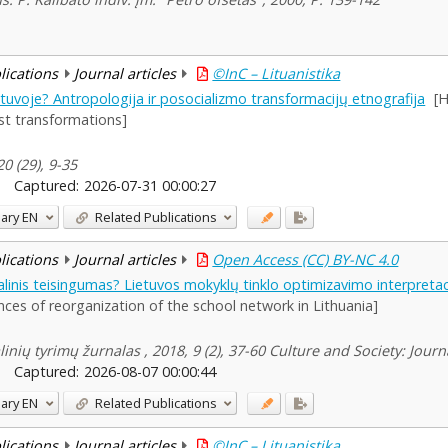
blications
Journal articles
©InC – Lituanistika
etuvoje? Antropologija ir posocializmo transformacijų etnografija
[
st transformations]
20 (29), 9-35
Captured:
2026-07-31 00:00:27
ary
EN
Related Publications
blications
Journal articles
Open Access (CC) BY-NC 4.0
alinis teisingumas? Lietuvos mokyklų tinklo optimizavimo interpretaci
nces of reorganization of the school network in Lithuania]
inių tyrimų žurnalas , 2018, 9 (2), 37-60 Culture and Society: Journ
Captured:
2026-08-07 00:00:44
ary
EN
Related Publications
blications
Journal articles
©InC – Lituanistika