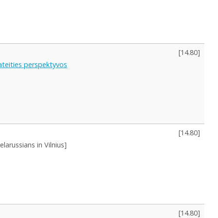
[
14.80
]
 ateities perspektyvos
[
14.80
]
elarussians in Vilnius]
[
14.80
]