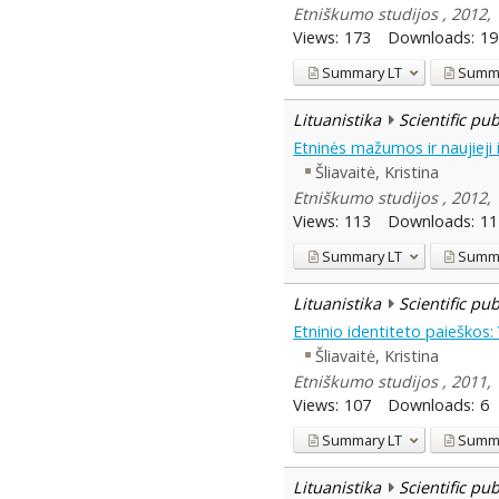
Etniškumo studijos , 2012, 
Views:
173
Downloads:
19
Summary
LT
Summ
Lituanistika
Scientific pu
Etninės mažumos ir naujieji 
Šliavaitė, Kristina
Etniškumo studijos , 2012, 
Views:
113
Downloads:
11
Summary
LT
Summ
Lituanistika
Scientific pu
Etninio identiteto paieškos: 
Šliavaitė, Kristina
Etniškumo studijos , 2011, 
Views:
107
Downloads:
6
Summary
LT
Summ
Lituanistika
Scientific pu