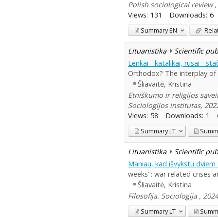
Polish sociological review ,
Views:
131
Downloads:
6
Summary
EN
Rela
Lituanistika
Scientific pu
Lenkai - katalikai, rusai - 
Orthodox? The interplay of e
Šliavaitė, Kristina
Etniškumo ir religijos sąvei
Sociologijos institutas, 202
Views:
58
Downloads:
1
Summary
LT
Summ
Lituanistika
Scientific pu
Maniau, kad išvykstu dviem 
weeks": war related crises a
Šliavaitė, Kristina
Filosofija. Sociologija , 20
Summary
LT
Summ