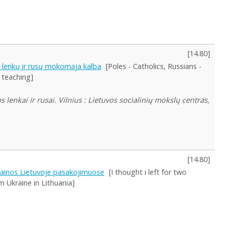
[
14.80
]
se lenkų ir rusų mokomąja kalba
[Poles - Catholics, Russians -
 teaching]
 lenkai ir rusai. Vilnius : Lietuvos socialinių mokslų centras,
[
14.80
]
krainos Lietuvoje pasakojimuose
[I thought i left for two
m Ukraine in Lithuania]