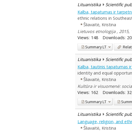
Lituanistika
Scientific pu
Kalba, tapatumas ir tarpetni
ethnic relations in Southeas
Šliavaitė, Kristina
Lietuvos etnologija , 2015, 
Views:
148
Downloads:
20
Summary
LT
Relat
Lituanistika
Scientific pu
Kalba, tautinis tapatumas i
identity and equal opportuni
Šliavaitė, Kristina
Kultūra ir visuomenė: socia
Views:
162
Downloads:
32
Summary
LT
Summ
Lituanistika
Scientific pu
Language, religion, and eth
Šliavaitė, Kristina