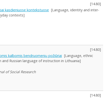
[
14.80
]
ūkiai kasdieniuose kontekstuose
[Language, identity and inter-
eryday contexts]
[
14.80
]
siomis kalbomis bendruomenių požiūriai
[Language, ethnic
h and Russian language of instruction in Lithuania]
rnal of Social Research
[
14.80
]