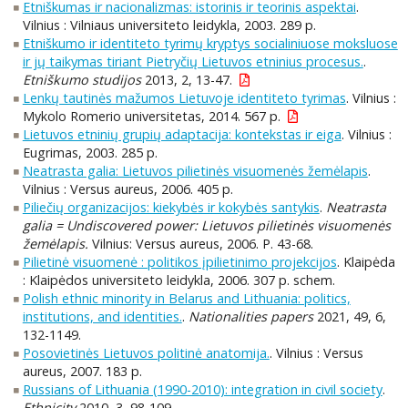
Etniškumas ir nacionalizmas: istorinis ir teorinis aspektai
.
Vilnius : Vilniaus universiteto leidykla, 2003. 289 p.
Etniškumo ir identiteto tyrimų kryptys socialiniuose moksluose
ir jų taikymas tiriant Pietryčių Lietuvos etninius procesus.
.
Etniškumo studijos
2013, 2, 13-47.
Lenkų tautinės mažumos Lietuvoje identiteto tyrimas
. Vilnius :
Mykolo Romerio universitetas, 2014. 567 p.
Lietuvos etninių grupių adaptacija: kontekstas ir eiga
. Vilnius :
Eugrimas, 2003. 285 p.
Neatrasta galia: Lietuvos pilietinės visuomenės žemėlapis
.
Vilnius : Versus aureus, 2006. 405 p.
Piliečių organizacijos: kiekybės ir kokybės santykis
.
Neatrasta
galia = Undiscovered power: Lietuvos pilietinės visuomenės
žemėlapis.
Vilnius: Versus aureus, 2006. P. 43-68.
Pilietinė visuomenė : politikos įpilietinimo projekcijos
. Klaipėda
: Klaipėdos universiteto leidykla, 2006. 307 p. schem.
Polish ethnic minority in Belarus and Lithuania: politics,
institutions, and identities.
.
Nationalities papers
2021, 49, 6,
132-1149.
Posovietinės Lietuvos politinė anatomija.
. Vilnius : Versus
aureus, 2007. 183 p.
Russians of Lithuania (1990-2010): integration in civil society
.
Ethnicity
2010, 3, 98-109.