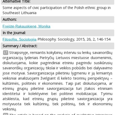
Alternative Title:
Some aspects of civic participation of the Polish ethnic group in
Southeast Lithuania
Authors:
Frejūtė-Rakauskienė, Monika
In the Journal:
Philosophy. Sociology, 2015, 26, 2, 146-154
Filosofija. Sociologija
Summary / Abstract:
Straipsnyje, remiantis kokybinių interviu su lenkų savanoriškų
LT
organizacijų lyderiais Pietryčių Lietuvos miestuose duomenimis,
diskutuojama, kokie pagrindiniai etniniu pagrindu susikūrusių
savanoriškų organizacijų tikslai ir veiklos pobūdis bei dalyvavimo
jose motyvai. Saviorganizacija pilietiniu lygmeniu ir ją lemiantys
veiksniai analizuojami žvelgiant iš keleto teorinių perspektyvų –
kultūrinės, politinės ir ekonominės. Taip pat diskutuojama, ar
etninių grupių pilietinė saviorganizacija turi įtakos etniniam
identitetui ir kolektyvinei bei politinei mobilizacijai. Tyrimu
atskleista, kad etninių grupių pilietinė saviorganizacija yra
motyvuota tiek kultūrinių, tiek politinių, tiek ir ekonominių
veiksnių.