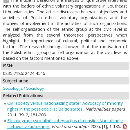
The article is based on the analysis of qualitative interviews
EN
with the leaders of ethnic voluntary organizations in Southeast
Lithuanian cities. The article discusses the main objectives and
activities of Polish ethnic voluntary organizations and the
motives of involvement in the activities of such organizations.
The self-organization of the ethnic group at the civic level is
analyzed from the several theoretical perspectives which
highlight the importance of cultural, political and economic
factors. The research findings showed that the motivation of
the Polish ethnic group for self-organization at the civic level is
based on the factors mentioned above.
ISSN:
0235-7186; 2424-4546
Subject area:
Sociologija / Sociology
Related Publications:
Civil society versus nationalizing state? Advocacy of minority
rights in the post-socialist Baltic states.
.
Nationalities papers
2011, 39, 2, 181-203.
Etninių grupių socialinės integracijos dimensijos šiuolaikinėje
Lietuvos visuomenėje.
.
Etniškumo studijos
2005, [1], 1-185.