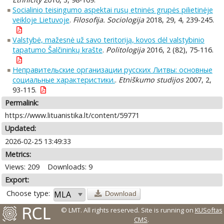
Socialinio teisingumo aspektai rusų etninės grupės pilietinėje
veikloje Lietuvoje
.
Filosofija. Sociologija
2018, 29, 4, 239-245.
Valstybė, mažesnė už savo teritoriją, kovos dėl valstybinio
tapatumo Šalčininkų krašte
.
Politologija
2016, 2 (82), 75-116.
Неправительские организации русских Литвы: основные
социальные характеристики.
.
Etniškumo studijos
2007, 2,
93-115.
Permalink:
https://www.lituanistika.lt/content/59771
Updated:
2026-02-25 13:49:33
Metrics:
Views: 209
Downloads: 9
Export:
Choose type:
Download
© LMT. All rights reserved.
Site is running on
KUSoftas
CMS
.