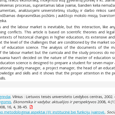
ą, rinkos ekonomiką, mokymosi visą gyvenimą poreikį ir kt. Šiame k
iekvienas procesas, suprantamas labai įvairiai, šiandien kelia nemaža
kumentais, analizuojami universitetinių studijų ir darbo rinkos sa
džiamas dviprasmiškas požiūris į aukštojo mokslo misiją. Svarstoma,
eika.
es and the labour market is inevitable, but this interaction, like 
ng conflicts. This article is based on scientific theories and leg
ntexts of historical changes in higher education, its extensive an
t the level of the challenges that are conditioned by the market soc
 of education science. The analysis of the documents of the ma
the labour market but the curricula and the study process do not r
huania hasn’t decided on the nature of the master of education scie
ucation science is designed to prepare a student for seven major are
tional quality manager, a project manager, the head of an education
knowledge and skills and it shows that the proper attention in the
lls.
rindai
. Vilnius : Lietuvos teisės universiteto Leidybos centras, 2002. 
lygomis
.
Ekonomika ir vadyba: aktualijos ir perspektyvos
2008, 4 (13
08, 16, 4, 38-45.
metodologiniai aspektai (II): institucinė bei funkcijų įvairovė.
.
Soci