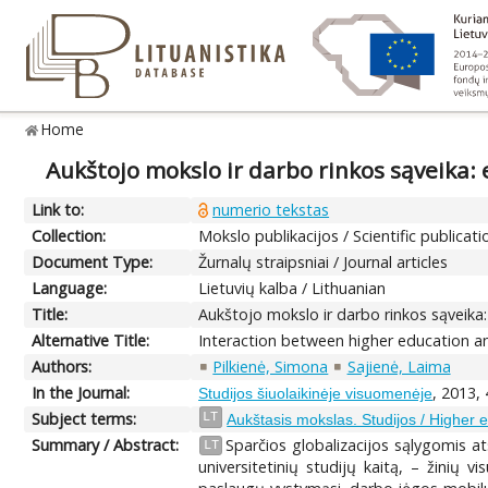
Home
Aukštojo mokslo ir darbo rinkos sąveika: 
Link to:
numerio tekstas
Collection:
Mokslo publikacijos / Scientific publicati
Document Type:
Žurnalų straipsniai / Journal articles
Language:
Lietuvių kalba / Lithuanian
Title:
Aukštojo mokslo ir darbo rinkos sąveika:
Alternative Title:
Interaction between higher education an
Authors:
Pilkienė, Simona
Sajienė, Laima
In the Journal:
, 2013,
Studijos šiuolaikinėje visuomenėje
Subject terms:
LT
Aukštasis mokslas. Studijos / Higher 
Summary / Abstract:
Sparčios globalizacijos sąlygomis ats
LT
universitetinių studijų kaitą, – žinių 