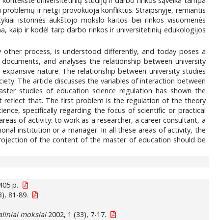
ontekste universitetinių studijų ir darbo rinkos sąveika tampa
i problemų ir netgi provokuoja konfliktus. Straipsnyje, remiantis
ntykiai istorinės aukštojo mokslo kaitos bei rinkos visuomenės
 kaip ir kodėl tarp darbo rinkos ir universitetinių edukologijos
any other process, is understood differently, and today poses a
al documents, and analyses the relationship between university
d expansive nature. The relationship between university studies
iety. The article discusses the variables of interaction between
ster studies of education science regulation has shown the
eflect that. The first problem is the regulation of the theory
nce, specifically regarding the focus of scientific or practical
as of activity: to work as a researcher, a career consultant, a
al institution or a manager. In all these areas of activity, the
 projection of the content of the master of education should be
405 p.
), 81-89.
aliniai mokslai
2002, 1 (33), 7-17.