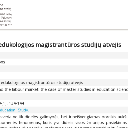
edukologijos magistrantūros studijų atvejis
ons
 edukologijos magistrantūros studijų atvejis
d the labour market: the case of master studies in education scien
 4(1), 134-144
education. Study.
iveria ne tik didelės galimybės, bet ir neišvengiamas poreikis aukštojo
visuomenės fenomenas, kuris yra didelis visos žmonijos pasiekimas 