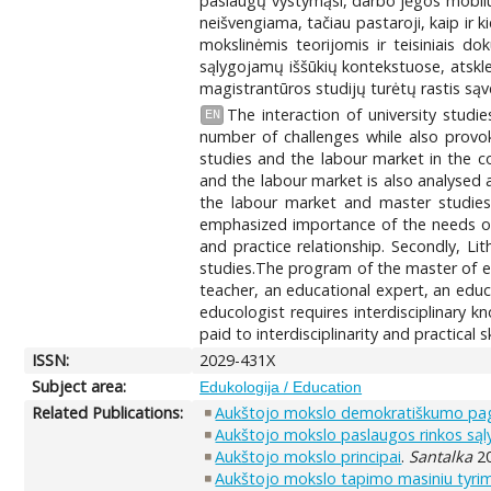
paslaugų vystymąsi, darbo jėgos mobilum
neišvengiama, tačiau pastaroji, kaip ir k
mokslinėmis teorijomis ir teisiniais do
sąlygojamų iššūkių kontekstuose, atsklei
magistrantūros studijų turėtų rastis sąv
The interaction of university studi
EN
number of challenges while also provoki
studies and the labour market in the co
and the labour market is also analysed a
the labour market and master studies
emphasized importance of the needs of 
and practice relationship. Secondly, Lit
studies.The program of the master of ed
teacher, an educational expert, an educa
educologist requires interdisciplinary 
paid to interdisciplinarity and practical ski
ISSN:
2029-431X
Subject area:
Edukologija / Education
Related Publications:
Aukštojo mokslo demokratiškumo pag
Aukštojo mokslo paslaugos rinkos są
Aukštojo mokslo principai
.
Santalka
20
Aukštojo mokslo tapimo masiniu tyrimo 