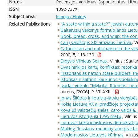
Notes:
Recenzijos vertimas išspausdintas: Lithu
ISSN:
1392-737X
Subject area:
Istorija / History
Related Publications:
"A state within a state?" Jewish auto
Baltarusių veiksnys formuojantis Liet
Book, bread, cross, and whip: the cons
Carų valdžioje: XIX amžiaus Lietuva.
. V
Catholicism and nationalism in the vie
2000, 5, 113-130.
Didysis Vilniaus Seimas.
. Vilnius : Saul
Dvasininkijos kartų konfliktas: retorika 
Historians as nation state-builders: t
Istorikas ir šaltinis: kai kurios šiuola
Įvadas veikalo "Mykolas Römeris. Lietu
aureus, [2006]. P. VII-XXIII.
Jonas Šliūpas ir lietuvių-latvių vienybės
Kokią Lietuvą XX a. pradžioje projekta
Kova už valstiečių sielas: caro valdžia,
Lietuvos istorija iki 1795 metų.
. Vilniu
Lietuvos krikščioniškosios demokratijos
Making Russians: meaning and practice 
Moderniosios Lietuvos kūrimas
. Vilni