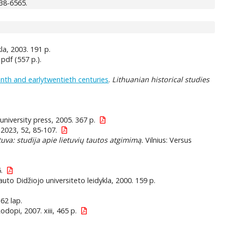
538-6565.
ykla, 2003. 191 p.
 pdf (557 p.).
enth and earlytwentieth centuries
.
Lithuanian historical studies
niversity press, 2005. 367 p.
2023, 52, 85-107.
tuva: studija apie lietuvių tautos atgimimą.
Vilnius: Versus
.
auto Didžiojo universiteto leidykla, 2000. 159 p.
162 lap.
dopi, 2007. xiii, 465 p.