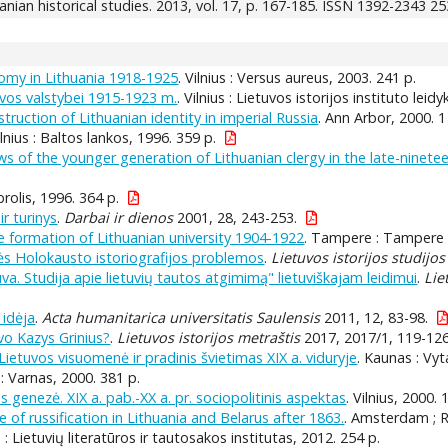
anian historical studies. 2013, vol. 17, p. 167-185. ISSN 1392-2343 2
nomy in Lithuania 1918-1925
. Vilnius : Versus aureus, 2003. 241 p.
uvos valstybei 1915-1923 m.
. Vilnius : Lietuvos istorijos instituto leid
truction of Lithuanian identity in imperial Russia
. Ann Arbor, 2000. 1
ilnius : Baltos lankos, 1996. 359 p.
ws of the younger generation of Lithuanian clergy in the late-ninete
abrolis, 1996. 364 p.
ir turinys
.
Darbai ir dienos
2001, 28, 243-253.
he formation of Lithuanian university 1904-1922
. Tampere : Tampere u
ikinės Holokausto istoriografijos problemos
.
Lietuvos istorijos studijos
va. Studija apie lietuvių tautos atgimimą" lietuviškajam leidimui
.
Lie
 idėja
.
Acta humanitarica universitatis Saulensis
2011, 12, 83-98.
vo Kazys Grinius?
.
Lietuvos istorijos metraštis
2017, 2017/1, 119-126
 Lietuvos visuomenė ir pradinis švietimas XIX a. viduryje
. Kaunas : Vyt
s : Varnas, 2000. 381 p.
 genezė. XIX a. pab.-XX a. pr. sociopolitinis aspektas
. Vilnius, 2000. 
of russification in Lithuania and Belarus after 1863.
. Amsterdam ; Ro
us : Lietuvių literatūros ir tautosakos institutas, 2012. 254 p.