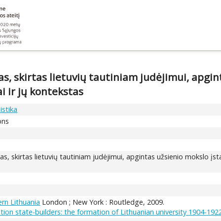
jas, skirtas lietuvių tautiniam judėjimui, apgi
i ir jų kontekstas
istika
ons
ijas, skirtas lietuvių tautiniam judėjimui, apgintas užsienio mokslo 
rn Lithuania
London ; New York : Routledge, 2009.
ation state-builders: the formation of Lithuanian university 1904-192