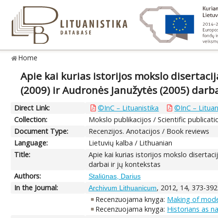
Home
Apie kai kurias istorijos mokslo disertaci
(2009) ir Audronės Janužytės (2005) darba
Direct Link:
©InC – Lituanistika
©InC – Lituan
Collection:
Mokslo publikacijos / Scientific publicati
Document Type:
Recenzijos. Anotacijos / Book reviews
Language:
Lietuvių kalba / Lithuanian
Title:
Apie kai kurias istorijos mokslo disertac
darbai ir jų kontekstas
Authors:
Staliūnas, Darius
In the Journal:
, 2012, 14, 373-392
Archivum Lithuanicum
Recenzuojama knyga:
Making of mode
Recenzuojama knyga:
Historians as n