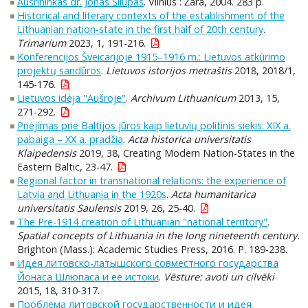
Aušrininkas dr. Jonas Šliūpas
. Vilnius : Žara, 2004. 283 p.
Historical and literary contexts of the establishment of the
Lithuanian nation-state in the first half of 20th century
.
Trimarium
2023, 1, 191-216.
Konferencijos Šveicarijoje 1915–1916 m.: Lietuvos atkūrimo
projektų sandūros
.
Lietuvos istorijos metraštis
2018, 2018/1,
145-176.
Lietuvos idėja "Aušroje"
.
Archivum Lithuanicum
2013, 15,
271-292.
Priėjimas prie Baltijos jūros kaip lietuvių politinis siekis: XIX a.
pabaiga – XX a. pradžia
.
Acta historica universitatis
Klaipedensis
2019, 38, Creating Modern Nation-States in the
Eastern Baltic, 23-47.
Regional factor in transnational relations: the experience of
Latvia and Lithuania in the 1920s
.
Acta humanitarica
universitatis Saulensis
2019, 26, 25-40.
The Pre-1914 creation of Lithuanian "national territory"
.
Spatial concepts of Lithuania in the long nineteenth century.
Brighton (Mass.): Academic Studies Press, 2016. P. 189-238.
Идея литовско-латышского совместного государства
Йонаса Шлюпаса и ее истоки
.
Vēsture: avoti un cilvēki
2015, 18, 310-317.
Проблема литовской государственности и идея