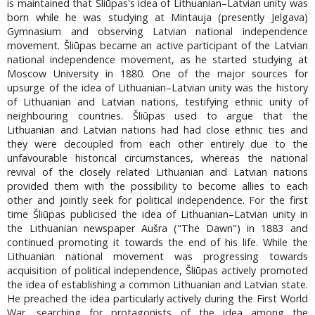
is maintained that Šliūpas's idea of Lithuanian–Latvian unity was
born while he was studying at Mintauja (presently Jelgava)
Gymnasium and observing Latvian national independence
movement. Šliūpas became an active participant of the Latvian
national independence movement, as he started studying at
Moscow University in 1880. One of the major sources for
upsurge of the idea of Lithuanian–Latvian unity was the history
of Lithuanian and Latvian nations, testifying ethnic unity of
neighbouring countries. Šliūpas used to argue that the
Lithuanian and Latvian nations had had close ethnic ties and
they were decoupled from each other entirely due to the
unfavourable historical circumstances, whereas the national
revival of the closely related Lithuanian and Latvian nations
provided them with the possibility to become allies to each
other and jointly seek for political independence. For the first
time Šliūpas publicised the idea of Lithuanian–Latvian unity in
the Lithuanian newspaper Aušra ("The Dawn") in 1883 and
continued promoting it towards the end of his life. While the
Lithuanian national movement was progressing towards
acquisition of political independence, Šliūpas actively promoted
the idea of establishing a common Lithuanian and Latvian state.
He preached the idea particularly actively during the First World
War, searching for protagonists of the idea among the