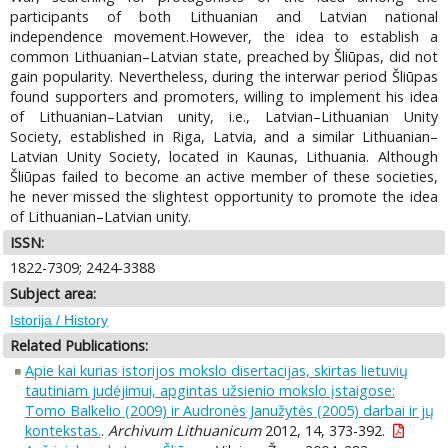
participants of both Lithuanian and Latvian national
independence movement.However, the idea to establish a
common Lithuanian–Latvian state, preached by Šliūpas, did not
gain popularity. Nevertheless, during the interwar period Šliūpas
found supporters and promoters, willing to implement his idea
of Lithuanian–Latvian unity, i.e., Latvian–Lithuanian Unity
Society, established in Riga, Latvia, and a similar Lithuanian–
Latvian Unity Society, located in Kaunas, Lithuania. Although
Šliūpas failed to become an active member of these societies,
he never missed the slightest opportunity to promote the idea
of Lithuanian–Latvian unity.
ISSN:
1822-7309; 2424-3388
Subject area:
Istorija / History
Related Publications:
Apie kai kurias istorijos mokslo disertacijas, skirtas lietuvių
tautiniam judėjimui, apgintas užsienio mokslo įstaigose:
Tomo Balkelio (2009) ir Audronės Janužytės (2005) darbai ir jų
kontekstas.
.
Archivum Lithuanicum
2012, 14, 373-392.