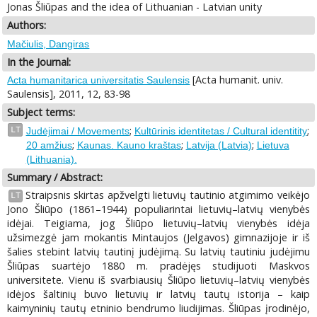
Jonas Šliūpas and the idea of Lithuanian - Latvian unity
Authors:
Mačiulis, Dangiras
In the Journal:
[Acta humanit. univ.
Acta humanitarica universitatis Saulensis
Saulensis], 2011, 12, 83-98
Subject terms:
;
;
LT
Judėjimai / Movements
Kultūrinis identitetas / Cultural identitity
;
;
;
20 amžius
Kaunas. Kauno kraštas
Latvija (Latvia)
Lietuva
(Lithuania).
Summary / Abstract:
Straipsnis skirtas apžvelgti lietuvių tautinio atgimimo veikėjo
LT
Jono Šliūpo (1861–1944) populiarintai lietuvių–latvių vienybės
idėjai. Teigiama, jog Šliūpo lietuvių–latvių vienybės idėja
užsimezgė jam mokantis Mintaujos (Jelgavos) gimnazijoje ir iš
šalies stebint latvių tautinį judėjimą. Su latvių tautiniu judėjimu
Šliūpas suartėjo 1880 m. pradėjęs studijuoti Maskvos
universitete. Vienu iš svarbiausių Šliūpo lietuvių–latvių vienybės
idėjos šaltinių buvo lietuvių ir latvių tautų istorija – kaip
kaimyninių tautų etninio bendrumo liudijimas. Šliūpas įrodinėjo,