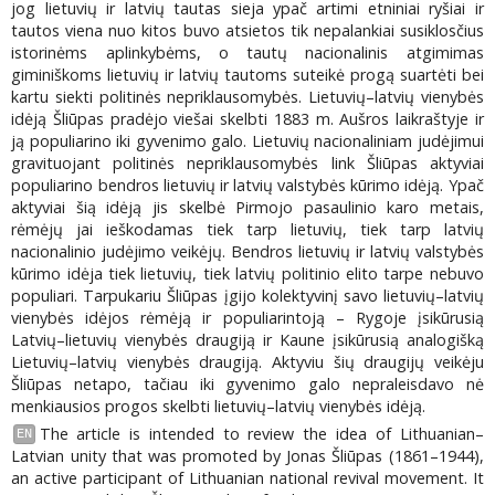
jog lietuvių ir latvių tautas sieja ypač artimi etniniai ryšiai ir
tautos viena nuo kitos buvo atsietos tik nepalankiai susiklosčius
istorinėms aplinkybėms, o tautų nacionalinis atgimimas
giminiškoms lietuvių ir latvių tautoms suteikė progą suartėti bei
kartu siekti politinės nepriklausomybės. Lietuvių–latvių vienybės
idėją Šliūpas pradėjo viešai skelbti 1883 m. Aušros laikraštyje ir
ją populiarino iki gyvenimo galo. Lietuvių nacionaliniam judėjimui
gravituojant politinės nepriklausomybės link Šliūpas aktyviai
populiarino bendros lietuvių ir latvių valstybės kūrimo idėją. Ypač
aktyviai šią idėją jis skelbė Pirmojo pasaulinio karo metais,
rėmėjų jai ieškodamas tiek tarp lietuvių, tiek tarp latvių
nacionalinio judėjimo veikėjų. Bendros lietuvių ir latvių valstybės
kūrimo idėja tiek lietuvių, tiek latvių politinio elito tarpe nebuvo
populiari. Tarpukariu Šliūpas įgijo kolektyvinį savo lietuvių–latvių
vienybės idėjos rėmėją ir populiarintoją – Rygoje įsikūrusią
Latvių–lietuvių vienybės draugiją ir Kaune įsikūrusią analogišką
Lietuvių–latvių vienybės draugiją. Aktyviu šių draugijų veikėju
Šliūpas netapo, tačiau iki gyvenimo galo nepraleisdavo nė
menkiausios progos skelbti lietuvių–latvių vienybės idėją.
The article is intended to review the idea of Lithuanian–
EN
Latvian unity that was promoted by Jonas Šliūpas (1861–1944),
an active participant of Lithuanian national revival movement. It