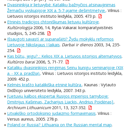
Dvasininkija ir lietuvybė: Katalikų bažnyčios atsinaujinimas
Žemaičių vyskupijoje XIX a. 5-7-ajame dešimtmetyje.
. Vilnius :
Lietuvos istorijos instituto leidykla, 2005. 473 p.
Etninės tradicijos chtoniškumas lietuvių kultūroje
.
Kultūrologija
2006, 14, Rytai-Vakarai: komparatyvistinės
studijos, 5, 245-258.
Išsaugoti savastį ar supanašėti? Žydų mokyklų reformos
Lietuvoje Nikolajaus I laikais
.
Darbai ir dienos
2003, 34, 235-
254.
Kas būtų, jeigu?..: Kelios XIX a. Lietuvos istorijos alternatyvos
.
Kultūros barai
2006, 5, 71-77.
Katalikų dvasininkijos rengimas Seinų kunigų seminarijoje (XIX
a. - XX a. pradžia).
. Vilnius : Lietuvos istorijos instituto leidykla,
2009. 452 p.
Kelmės krašto katalikiška etninė kultūra.
. Kaunas : Vytauto
Didžiojo universiteto leidykla, 2007. 343 p.
[Lietuvių kalbos ekspertai Rusijos imperijos tarnyboje:
Dmitrijus Kaširinas, Zacharijus Liackis, Andrius Poidėnas].
.
Archivum Lithuanicum
2011, 13, 327-352.
Litvakiško ortodoksinio judaizmo formavimasis
. Vilnius :
Versus aureus, 2005. 278 p.
Poland or Russia? Lithuania on the Russian mental map
.