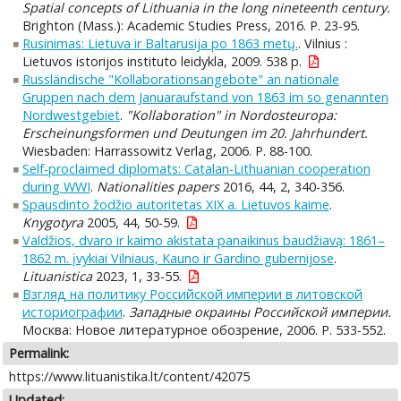
Spatial concepts of Lithuania in the long nineteenth century.
Brighton (Mass.): Academic Studies Press, 2016. P. 23-95.
Rusinimas: Lietuva ir Baltarusija po 1863 metų.
. Vilnius :
Lietuvos istorijos instituto leidykla, 2009. 538 p.
Russländische "Kollaborationsangebote" an nationale
Gruppen nach dem Januaraufstand von 1863 im so genannten
Nordwestgebiet
.
"Kollaboration" in Nordosteuropa:
Erscheinungsformen und Deutungen im 20. Jahrhundert.
Wiesbaden: Harrassowitz Verlag, 2006. P. 88-100.
Self-proclaimed diplomats: Catalan-Lithuanian cooperation
during WWI
.
Nationalities papers
2016, 44, 2, 340-356.
Spausdinto žodžio autoritetas XIX a. Lietuvos kaime
.
Knygotyra
2005, 44, 50-59.
Valdžios, dvaro ir kaimo akistata panaikinus baudžiavą: 1861–
1862 m. įvykiai Vilniaus, Kauno ir Gardino gubernijose
.
Lituanistica
2023, 1, 33-55.
Взгляд на политику Российской империи в литовской
историографии
.
Западные окраины Российской империи.
Москва: Новое литературное обозрение, 2006. P. 533-552.
Permalink:
https://www.lituanistika.lt/content/42075
Updated: