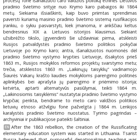
procesų fone išanalizuoti caro valdžios politiką etninės Lietuvos
pradinio švietimo srityje nuo Krymo karo pabaigos iki 1864
metų. Siekiama išsiaiškinti, kaip buvo priimtas sprendimas
paversti kuriamą masinio pradinio švietimo sistemą rusifikacijos
įrankiu, o sykiu pasvarstyti, kiek įmanoma, ir ankščiau keltus
bendresnius XIX a. Lietuvos istorijos klausimus. Siekiant
užsibrėžto tikslo, įgyvendinti šie uždaviniai: pirma, atskleisti
Rusijos patvaldystės pradinio švietimo politikos pokyčiai
Lietuvoje po Krymo karo; antra, išanalizuotos nuomonės dėl
pradinio švietimo vystymo krypties Lietuvoje, išsakytos prieš
1863 m., Rusijos mokyklos reformos projektų svarstymo metu;
trečia, atskleistos 1863 m. „Laikinųjų taisyklių“ vadinamojo
Šiaurės Vakarų krašto liaudies mokykloms parengimo politinės
aplinkybės bei aprašyta jų parengimo ir priėmimo istorija;
ketvirta, aptarti alternatyvūs pasiūlymai, teikti 1864 m.
„Laikinosiomis taisyklėmis“ nustatytai pradinio švietimo vystymo
krypčiai; penkta, bendrame to meto caro valdžios politikos
lietuvių etnoso atžvilgiu fone pažvelgta į 1864 m. Lenkijos
karalystės pradinio švietimo nuostatus. Tyrimo pagrindas –
archyviniai ir publikacijose pateikti šaltiniai.
After the 1863 rebellion, the creation of the Russificating
EN
elementary education system was started in Lithuania. Tsarist
Russia believed that purposeful denationalizing teaching was