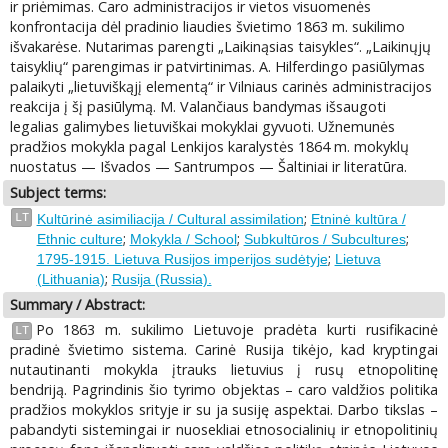
ir priėmimas. Caro administracijos ir vietos visuomenės
konfrontacija dėl pradinio liaudies švietimo 1863 m. sukilimo
išvakarėse. Nutarimas parengti „Laikinąsias taisykles“. „Laikinųjų
taisyklių“ parengimas ir patvirtinimas. A. Hilferdingo pasiūlymas
palaikyti „lietuviškąjį elementą“ ir Vilniaus carinės administracijos
reakcija į šį pasiūlymą. M. Valančiaus bandymas išsaugoti
legalias galimybes lietuviškai mokyklai gyvuoti. Užnemunės
pradžios mokykla pagal Lenkijos karalystės 1864 m. mokyklų
nuostatus — Išvados — Santrumpos — Šaltiniai ir literatūra.
Subject terms:
;
LT
Kultūrinė asimiliacija / Cultural assimilation
Etninė kultūra /
;
;
;
Ethnic culture
Mokykla / School
Subkultūros / Subcultures
;
1795-1915. Lietuva Rusijos imperijos sudėtyje
Lietuva
;
(Lithuania)
Rusija (Russia).
Summary / Abstract:
Pо 1863 m. sukilimo Lietuvoje pradėta kurti rusifikacinė
LT
pradinė švietimo sistema. Carinė Rusija tikėjo, kad kryptingai
nutautinanti mokykla įtrauks lietuvius į rusų etnopolitinę
bendriją. Pagrindinis šio tyrimo objektas – caro valdžios politika
pradžios mokyklos srityje ir su ja susiję aspektai. Darbo tikslas –
pabandyti sistemingai ir nuosekliai etnosocialinių ir etnopolitinių