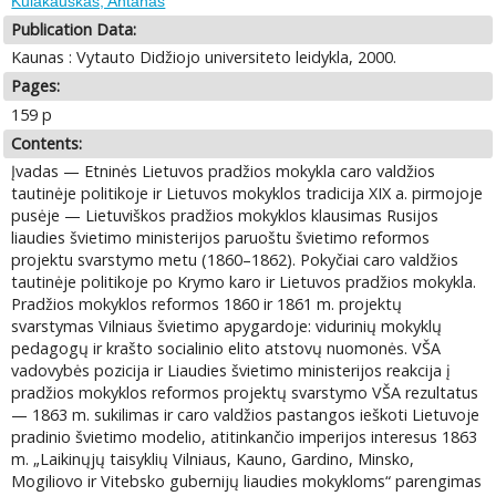
Kulakauskas, Antanas
Publication Data:
Kaunas : Vytauto Didžiojo universiteto leidykla, 2000.
Pages:
159 p
Contents:
Įvadas — Etninės Lietuvos pradžios mokykla caro valdžios
tautinėje politikoje ir Lietuvos mokyklos tradicija XIX a. pirmojoje
pusėje — Lietuviškos pradžios mokyklos klausimas Rusijos
liaudies švietimo ministerijos paruoštu švietimo reformos
projektu svarstymo metu (1860–1862). Pokyčiai caro valdžios
tautinėje politikoje po Krymo karo ir Lietuvos pradžios mokykla.
Pradžios mokyklos reformos 1860 ir 1861 m. projektų
svarstymas Vilniaus švietimo apygardoje: vidurinių mokyklų
pedagogų ir krašto socialinio elito atstovų nuomonės. VŠA
vadovybės pozicija ir Liaudies švietimo ministerijos reakcija į
pradžios mokyklos reformos projektų svarstymo VŠA rezultatus
— 1863 m. sukilimas ir caro valdžios pastangos ieškoti Lietuvoje
pradinio švietimo modelio, atitinkančio imperijos interesus 1863
m. „Laikinųjų taisyklių Vilniaus, Kauno, Gardino, Minsko,
Mogiliovo ir Vitebsko gubernijų liaudies mokykloms“ parengimas