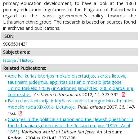
primary education development; to have a look at the 1864
primary education regulations of the Kingdom of Poland with
regard to the tsarist government's policy towards the
Lithuanian ethnic group. The research is based on sources found
in archives and publications.
ISBN:
9986501431
Subject area:
Istorija / History
Related Publications:
Apie kai kurias istorijos mokslo disertacijas, skirtas lietuvių
tautiniam judėjimui, apgintas užsienio mokslo įstaigose:
Tomo Balkelio (2009) ir Audronės Janužytės (2005) darbai ir jų
kontekstas.
.
Archivum Lithuanicum
2012, 14, 373-392.
Baltų christianizacija ir Kryžiaus karai: istoriografinio atminties
modelio raida XIX-XX a. Lietuvoje
.
Tiltai. priedas
2007, 36, 147-
163.
Changes in the political situation and the "Jewish question" in
the Lithuanian gubernias of the Russian empire (1855 - April
1863)
.
Vanished world of Lithuanian Jews.
Amsterdam:
Rodopi, 2004. p. [21]-43, 307-308.