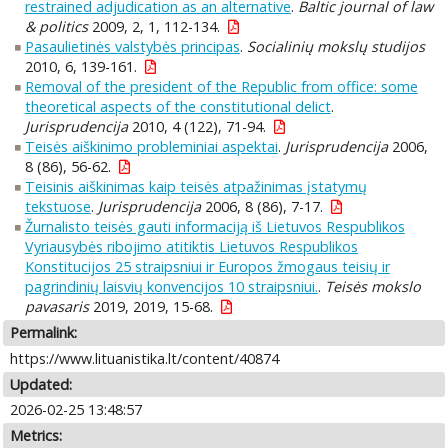
restrained adjudication as an alternative
.
Baltic journal of law
& politics
2009, 2, 1, 112-134.
Pasaulietinės valstybės principas
.
Socialinių mokslų studijos
2010, 6, 139-161.
Removal of the president of the Republic from office: some
theoretical aspects of the constitutional delict
.
Jurisprudencija
2010, 4 (122), 71-94.
Teisės aiškinimo probleminiai aspektai
.
Jurisprudencija
2006,
8 (86), 56-62.
Teisinis aiškinimas kaip teisės atpažinimas įstatymų
tekstuose
.
Jurisprudencija
2006, 8 (86), 7-17.
Žurnalisto teisės gauti informaciją iš Lietuvos Respublikos
Vyriausybės ribojimo atitiktis Lietuvos Respublikos
Konstitucijos 25 straipsniui ir Europos žmogaus teisių ir
pagrindinių laisvių konvencijos 10 straipsniui.
.
Teisės mokslo
pavasaris
2019, 2019, 15-68.
Permalink:
https://www.lituanistika.lt/content/40874
Updated:
2026-02-25 13:48:57
Metrics: