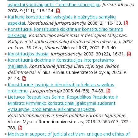
aspektai vadovaujantis Tomistine koncepcija.
.
Jurisprudencija
2008, 9 (111), 116-124.
Kai kurie konstituciniai valstybės ir bažnyčios santykių
aspektai
.
Konstitucinė jurisprudencija
2008, 2, 110-133.
Konstitucija, konstitucinė doktrina ir konstitucinio teismo
diskrecija
.
Konstitucijos aiškinimas ir tiesioginis taikymas:
Baltijos ir Skandinavijos šalių konferencijos medžiaga, 2002
m. kovo 15-16 d., Vilnius.
Vilnius: LRKT, 2002. P. 9-40.
Konstitucijos dvasia
.
Jurisprudencija
2002, 30 (22), 16-31.
Konstitucinė doktrina ir Konstitucijos interpretavimo
(ne)laisvė
.
Konstitucinė justicija Lietuvoje: trys veiklos
dešimtmečiai.
Vilnius: Vilniaus universiteto leidykla, 2023. P.
24-43.
Konstitucinė justicija ir demokratija: keletas sąveikos
problemų
.
Jurisprudencija
2005, 64 (56), 74-83.
Lietuvos Respublikos Seimo, Respublikos Prezidento ir
Ministro Pirmininko konstituciniai įgaliojimai sudarant
Vyriausybę: probleminiai aiškinimo aspektai
.
Konstitucionalizmas ir teisės politika Europos Sąjungoje.
Vilnius: Mykolo Romerio universitetas, 2013. P. 565-613, 782-
783.
Motives in support of judicial activism: critique and ethics of