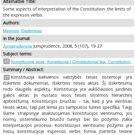
Alternative Title:
Some aspects of interpretation of the Constitution: the limits of
the expressis verbis
Authors:
Mesonis, Gediminas
In the Journal:
Jurisprudence, 2008, 5 (107), 19-27
Jurisprudencija
Subject terms:
LT
Konstitucinė teisė. Konstitucija / Constitutional law. Constitution.
Summary / Abstract:
Konstitucija kiekvienos valstybės teisės sistemoje yra
LT
išskirtinis dokumentas, išskirtinis teisės aktas. Šį išskirtinumą
rodo daugelis aspektų. Konstitucija yra aukščiausios juridinės
galios aktas. Jis nustato visos teisės sistemos hierarchinį
apibrėžtumą. Konstitucijos bruožas – tai, kad ji yra vientisas
teisės aktas, taip pat lemia jos sampratos turinio specifiką. Taigi
šiame straipsnyje analizuojamas konstitucijos vientisumo, jos
normų sistemiškumo bruožo turinys bei šio požymio įtaka
interpretacijos procesui. Konstitucijos vientisumo požymis yra
mūsų konstitucijoje expressis verbis forma įtvirtinta teisinė