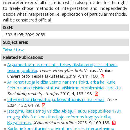
interpreter exerts full discretion which also provides for the right
to freely chose methods of interpretation and independently
decide what interpretation i.e. application of particular methods,
will be considered official.
ISSN:
1392-6195; 2029-2058
Subject area:
Teisė / Law
Related Publications:
Argumentavimas remiantis teisės tikslu: teorija ir Lietuvos
teismų praktika
.
Teisės viršenybės link.
Vilnius : Vilniaus
universiteto Teisės fakultetas, 2019. P. 141-160.
Ar Konstitucija leidžia Seimo nariams šokti, arba kai kurie
Seimo nario teisinio statuso aiškinimo probleminiai aspektai
.
Socialinių mokslų studijos
2010, 4, 183-198.
Interpretuoti konstituciją: konstitucinis pliuralizmas
.
Teisė
2024, 132, 64-79.
Įstatymų leidžiamoji valdžia Abiejų Tautų Respublikos 1791
m. gegužės 3 d. konstitucijoje: reformos kryptys ir ribų
išgryninimas.
.
XVIII amžiaus studijos
2023, 9, 169-189.
Kai kurie konstitucinės prigimtinės teisės interpretavimo