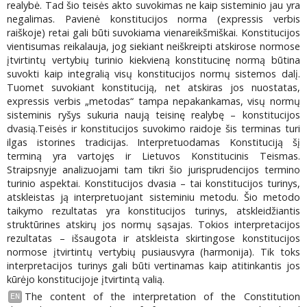
realybė. Tad šio teisės akto suvokimas ne kaip sisteminio jau yra
negalimas. Pavienė konstitucijos norma (expressis verbis
raiškoje) retai gali būti suvokiama vienareikšmiškai. Konstitucijos
vientisumas reikalauja, jog siekiant neiškreipti atskirose normose
įtvirtintų vertybių turinio kiekvieną konstitucinę normą būtina
suvokti kaip integralią visų konstitucijos normų sistemos dalį.
Tuomet suvokiant konstituciją, net atskiras jos nuostatas,
expressis verbis „metodas“ tampa nepakankamas, visų normų
sisteminis ryšys sukuria naują teisinę realybę – konstitucijos
dvasią.Teisės ir konstitucijos suvokimo raidoje šis terminas turi
ilgas istorines tradicijas. Interpretuodamas Konstituciją šį
terminą yra vartojęs ir Lietuvos Konstitucinis Teismas.
Straipsnyje analizuojami tam tikri šio jurisprudencijos termino
turinio aspektai. Konstitucijos dvasia – tai konstitucijos turinys,
atskleistas ją interpretuojant sisteminiu metodu. Šio metodo
taikymo rezultatas yra konstitucijos turinys, atskleidžiantis
struktūrines atskirų jos normų sąsajas. Tokios interpretacijos
rezultatas – išsaugota ir atskleista skirtingose konstitucijos
normose įtvirtintų vertybių pusiausvyra (harmonija). Tik toks
interpretacijos turinys gali būti vertinamas kaip atitinkantis jos
kūrėjo konstitucijoje įtvirtintą valią.
The content of the interpretation of the Constitution
EN