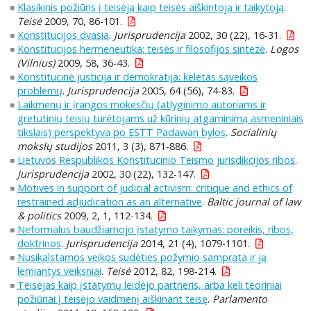
Klasikinis požiūris į teisėją kaip teisės aiškintoją ir taikytoją
.
Teisė
2009, 70, 86-101.
Konstitucijos dvasia
.
Jurisprudencija
2002, 30 (22), 16-31.
Konstitucijos hermeneutika: teisės ir filosofijos sintezė
.
Logos
(Vilnius)
2009, 58, 36-43.
Konstitucinė justicija ir demokratija: keletas sąveikos
problemų
.
Jurisprudencija
2005, 64 (56), 74-83.
Laikmenų ir įrangos mokesčių (atlyginimo autoriams ir
gretutinių teisių turėtojams už kūrinių atgaminimą asmeniniais
tikslais) perspektyva po ESTT Padawan bylos
.
Socialinių
mokslų studijos
2011, 3 (3), 871-886.
Lietuvos Respublikos Konstitucinio Teismo jurisdikcijos ribos
.
Jurisprudencija
2002, 30 (22), 132-147.
Motives in support of judicial activism: critique and ethics of
restrained adjudication as an alternative
.
Baltic journal of law
& politics
2009, 2, 1, 112-134.
Neformalus baudžiamojo įstatymo taikymas: poreikis, ribos,
doktrinos
.
Jurisprudencija
2014, 21 (4), 1079-1101.
Nusikalstamos veikos sudėties požymio samprata ir ją
lemiantys veiksniai
.
Teisė
2012, 82, 198-214.
Teisėjas kaip įstatymų leidėjo partneris, arba keli teoriniai
požiūriai į teisėjo vaidmenį aiškinant teisę
.
Parlamento