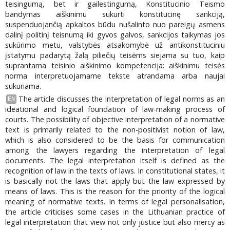
teisingumą, bet ir gailestingumą, Konstitucinio Teismo
bandymas aiškinimu sukurti konstitucinę sankciją,
suspenduojančią apkaltos būdu nušalinto nuo pareigų asmens
dalinį politinį teisnumą iki gyvos galvos, sankcijos taikymas jos
sukūrimo metu, valstybės atsakomybė už antikonstituciniu
įstatymu padarytą žalą piliečių teisėms siejama su tuo, kaip
suprantama teisinio aiškinimo kompetencija: aiškinimu teisės
norma interpretuojamame tekste atrandama arba naujai
sukuriama.
The article discusses the interpretation of legal norms as an
EN
ideational and logical foundation of law-making process of
courts. The possibility of objective interpretation of a normative
text is primarily related to the non-positivist notion of law,
which is also considered to be the basis for communication
among the lawyers regarding the interpretation of legal
documents. The legal interpretation itself is defined as the
recognition of law in the texts of laws. In constitutional states, it
is basically not the laws that apply but the law expressed by
means of laws. This is the reason for the priority of the logical
meaning of normative texts. In terms of legal personalisation,
the article criticises some cases in the Lithuanian practice of
legal interpretation that view not only justice but also mercy as