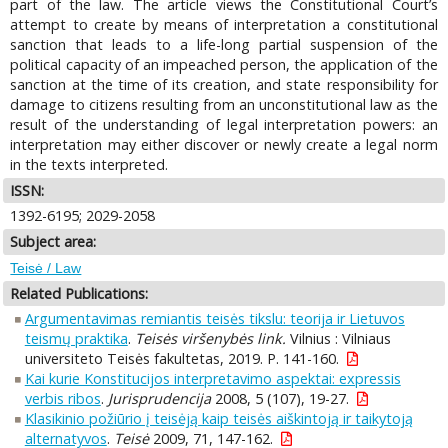
part of the law. The article views the Constitutional Court’s
attempt to create by means of interpretation a constitutional
sanction that leads to a life-long partial suspension of the
political capacity of an impeached person, the application of the
sanction at the time of its creation, and state responsibility for
damage to citizens resulting from an unconstitutional law as the
result of the understanding of legal interpretation powers: an
interpretation may either discover or newly create a legal norm
in the texts interpreted.
ISSN:
1392-6195; 2029-2058
Subject area:
Teisė / Law
Related Publications:
Argumentavimas remiantis teisės tikslu: teorija ir Lietuvos
teismų praktika
.
Teisės viršenybės link.
Vilnius : Vilniaus
universiteto Teisės fakultetas, 2019. P. 141-160.
Kai kurie Konstitucijos interpretavimo aspektai: expressis
verbis ribos
.
Jurisprudencija
2008, 5 (107), 19-27.
Klasikinio požiūrio į teisėją kaip teisės aiškintoją ir taikytoją
alternatyvos
.
Teisė
2009, 71, 147-162.