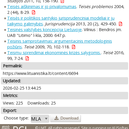
studijos
2011, 10, 158-190.
Teisės aiškinimas ir jo privalomumas
.
Teisės problemos
2004,
2 (44), 8-29.
Teisės ir politikos santykio jurisprudenciniai modeliai ir jų
taikymo galimybės
.
Jurisprudencija
2013, 20 (2), 429-450.
Teisinės valstybės koncepcija Lietuvoje
. Vilnius : Bendros įm.
UAB "Litimo" l-kla, 2000. 647 p.
Teisinis samprotavimas: argumentacinis metodologinis
požiūris
.
Teisė
2009, 70, 102-118.
Teismų sprendimai ekonominės krizės sąlygomis.
.
Teisė
2016,
99, 7-24.
Permalink:
https://www.lituanistika.lt/content/6694
Updated:
2026-02-25 13:44:25
Metrics:
Views: 225
Downloads: 25
Export:
Choose type:
Download
© LMT. All rights reserved.
Site is running on
KUSoftas