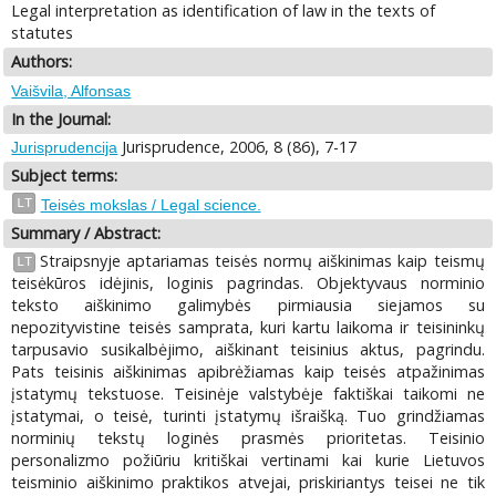
Legal interpretation as identification of law in the texts of
statutes
Authors:
Vaišvila, Alfonsas
In the Journal:
Jurisprudence, 2006, 8 (86), 7-17
Jurisprudencija
Subject terms:
LT
Teisės mokslas / Legal science.
Summary / Abstract:
Straipsnyje aptariamas teisės normų aiškinimas kaip teismų
LT
teisėkūros idėjinis, loginis pagrindas. Objektyvaus norminio
teksto aiškinimo galimybės pirmiausia siejamos su
nepozityvistine teisės samprata, kuri kartu laikoma ir teisininkų
tarpusavio susikalbėjimo, aiškinant teisinius aktus, pagrindu.
Pats teisinis aiškinimas apibrėžiamas kaip teisės atpažinimas
įstatymų tekstuose. Teisinėje valstybėje faktiškai taikomi ne
įstatymai, o teisė, turinti įstatymų išraišką. Tuo grindžiamas
norminių tekstų loginės prasmės prioritetas. Teisinio
personalizmo požiūriu kritiškai vertinami kai kurie Lietuvos
teisminio aiškinimo praktikos atvejai, priskiriantys teisei ne tik