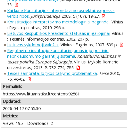
33.
Kai kurie Konstitucijos interpretavimo aspektai: expressis
verbis ribos
.
Jurisprudencija
2008, 5 (107), 19-27.
Konstitucijos interpretavimo metodologiniai pagrindai
. Vilnius
: Registrų centras, 2010. 296 p.
Lietuvos Respublikos Prezidento statusas ir įgaliojimai
. Vilnius
: Teisinės informacijos centras, 2002. 207 p.
Lietuvos vykdomoji valdžia.
. Vilnius : Eugrimas, 2007. 599 p.
Reguliavimo institucijų konstitucingumas ir jų politinio
nepriklausomumo garantijų sistema
.
Konstitucionalizmas ir
teisės politika Europos Sąjungoje.
Vilnius: Mykolo Romerio
universitetas, 2013. P. 732-774, 785.
Teisės samprata: logikos taikymo problematika
.
Teisė
2010,
76, 46-62.
Permalink:
https://www.lituanistika.lt/content/92581
Updated:
2026-04-17 07:55:30
Metrics:
Views: 195
Downloads: 2