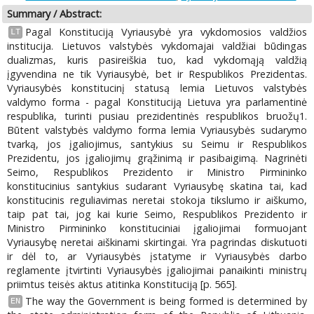
Summary / Abstract:
Pagal Konstituciją Vyriausybė yra vykdomosios valdžios
LT
institucija. Lietuvos valstybės vykdomajai valdžiai būdingas
dualizmas, kuris pasireiškia tuo, kad vykdomąją valdžią
įgyvendina ne tik Vyriausybė, bet ir Respublikos Prezidentas.
Vyriausybės konstitucinį statusą lemia Lietuvos valstybės
valdymo forma - pagal Konstituciją Lietuva yra parlamentinė
respublika, turinti pusiau prezidentinės respublikos bruožų1.
Būtent valstybės valdymo forma lemia Vyriausybės sudarymo
tvarką, jos įgaliojimus, santykius su Seimu ir Respublikos
Prezidentu, jos įgaliojimų grąžinimą ir pasibaigimą. Nagrinėti
Seimo, Respublikos Prezidento ir Ministro Pirmininko
konstitucinius santykius sudarant Vyriausybę skatina tai, kad
konstitucinis reguliavimas neretai stokoja tikslumo ir aiškumo,
taip pat tai, jog kai kurie Seimo, Respublikos Prezidento ir
Ministro Pirmininko konstituciniai įgaliojimai formuojant
Vyriausybę neretai aiškinami skirtingai. Yra pagrindas diskutuoti
ir dėl to, ar Vyriausybės įstatyme ir Vyriausybės darbo
reglamente įtvirtinti Vyriausybės įgaliojimai panaikinti ministrų
priimtus teisės aktus atitinka Konstituciją [p. 565].
The way the Government is being formed is determined by
EN