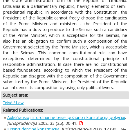
the state administration form of the Republic of Lithuania.
Lithuania is a parliamentary republic, having elements of semi-
presidential republic. In accordance with the Constitution, the
President of the Republic cannot freely choose the candidacies
of the Prime Minister and ministers - the President of the
Republic has a duty to produce to the Seimas such a candidacy
of the Prime Minister, which is acceptable for the Seimas, he
also has an obligation to confirm such a composition of the
Government selected by the Prime Minister, which is acceptable
for the Seimas. This common constitutional rule can have
exceptions determined by the constitutional principle of
responsible administration. In case there are no constitutional
based foundations, according to which the President of the
Republic can disagree with the composition of the Government
submitted by the Prime Minister, the President of the Republic
can influence its composition by using only political levers.
Subject area:
Teisė / Law
Related Publications:
Aukščiausioji ir ordinarinė teisė: požiūrio į konstituciją pokyčiai
.
Jurisprudencija
2002, 33 (25), 30-41.
Jurisprudencinė konstitucija
.
Jurisprudencija
2006, 12 (90), 24-