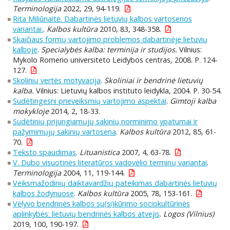
Terminologija
2022, 29, 94-119.
Rita Miliūnaitė. Dabartinės lietuvių kalbos vartosenos
variantai.
.
Kalbos kultūra
2010, 83, 348-358.
Skaičiaus formų vartojimo problemos dabartinėje lietuvių
kalboje
.
Specialybės kalba: terminija ir studijos.
Vilnius:
Mykolo Romerio universiteto Leidybos centras, 2008. P. 124-
127.
Skolinių vertės motyvacija
.
Skoliniai ir bendrinė lietuvių
kalba.
Vilnius: Lietuvių kalbos instituto leidykla, 2004. P. 30-54.
Sudėtingesni prieveiksmių vartojimo aspektai
.
Gimtoji kalba
mokykloje
2014, 2, 18-33.
Sudėtinių prijungiamųjų sakinių norminimo ypatumai ir
pažymimųjų sakinių vartosena
.
Kalbos kultūra
2012, 85, 61-
70.
Teksto spaudimas
.
Lituanistica
2007, 4, 63-78.
V. Dubo visuotinės literatūros vadovėlio terminų variantai
.
Terminologija
2004, 11, 119-144.
Veiksmažodinių daiktavardžių pateikimas dabartinės lietuvių
kalbos žodynuose
.
Kalbos kultūra
2005, 78, 153-161.
Vėlyvo bendrinės kalbos su(si)kūrimo sociokultūrinės
aplinkybės: lietuvių bendrinės kalbos atvejis
.
Logos (Vilnius)
2019, 100, 190-197.