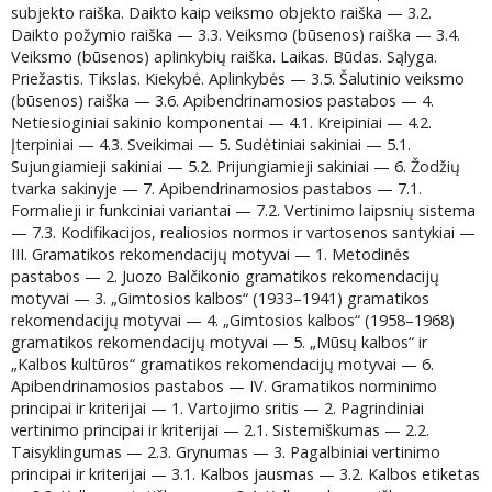
subjekto raiška. Daikto kaip veiksmo objekto raiška — 3.2.
Daikto požymio raiška — 3.3. Veiksmo (būsenos) raiška — 3.4.
Veiksmo (būsenos) aplinkybių raiška. Laikas. Būdas. Sąlyga.
Priežastis. Tikslas. Kiekybė. Aplinkybės — 3.5. Šalutinio veiksmo
(būsenos) raiška — 3.6. Apibendrinamosios pastabos — 4.
Netiesioginiai sakinio komponentai — 4.1. Kreipiniai — 4.2.
Įterpiniai — 4.3. Sveikimai — 5. Sudėtiniai sakiniai — 5.1.
Sujungiamieji sakiniai — 5.2. Prijungiamieji sakiniai — 6. Žodžių
tvarka sakinyje — 7. Apibendrinamosios pastabos — 7.1.
Formalieji ir funkciniai variantai — 7.2. Vertinimo laipsnių sistema
— 7.3. Kodifikacijos, realiosios normos ir vartosenos santykiai —
III. Gramatikos rekomendacijų motyvai — 1. Metodinės
pastabos — 2. Juozo Balčikonio gramatikos rekomendacijų
motyvai — 3. „Gimtosios kalbos“ (1933–1941) gramatikos
rekomendacijų motyvai — 4. „Gimtosios kalbos“ (1958–1968)
gramatikos rekomendacijų motyvai — 5. „Mūsų kalbos“ ir
„Kalbos kultūros“ gramatikos rekomendacijų motyvai — 6.
Apibendrinamosios pastabos — IV. Gramatikos norminimo
principai ir kriterijai — 1. Vartojimo sritis — 2. Pagrindiniai
vertinimo principai ir kriterijai — 2.1. Sistemiškumas — 2.2.
Taisyklingumas — 2.3. Grynumas — 3. Pagalbiniai vertinimo
principai ir kriterijai — 3.1. Kalbos jausmas — 3.2. Kalbos etiketas