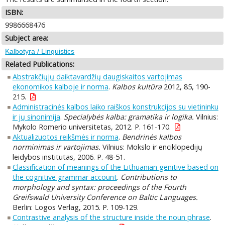
ISBN:
9986668476
Subject area:
Kalbotyra / Linguistics
Related Publications:
Abstrakčiųjų daiktavardžių daugiskaitos vartojimas
ekonomikos kalboje ir norma
.
Kalbos kultūra
2012, 85, 190-
215.
Administracinės kalbos laiko raiškos konstrukcijos su vietininku
ir jų sinonimija
.
Specialybės kalba: gramatika ir logika.
Vilnius:
Mykolo Romerio universitetas, 2012. P. 161-170.
Aktualizuotos reikšmės ir norma
.
Bendrinės kalbos
norminimas ir vartojimas.
Vilnius: Mokslo ir enciklopedijų
leidybos institutas, 2006. P. 48-51.
Classification of meanings of the Lithuanian genitive based on
the cognitive grammar account
.
Contributions to
morphology and syntax: proceedings of the Fourth
Greifswald University Conference on Baltic Languages.
Berlin: Logos Verlag, 2015. P. 109-129.
Contrastive analysis of the structure inside the noun phrase
.