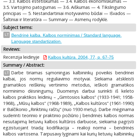
— 3.3. Kalbos estetiškumas — 3.4. Kalbos ekonomiškumas —
3.5. Vartojimo patogumas — 3.6. Aiškumas — 4. Tikslingumo
principas — 5. Nestandartiniai motyvavimo būdai — Išvados —
Šaltiniai ir literatūra — Summary — Asmenų rodyklė.
Subject terms:
LT
Bendrinė kalba. Kalbos norminimas / Standard language.
Language standartization.
Reviews:
Recenzija leidinyje
Kalbos kultūra. 2004, 77, p. 67-75
Summary / Abstract:
Darbe tiriamas sąmoningas kalbininkų poveikis bendrinei
LT
kalbai, jos normų reguliavimo motyvai. Siekiama atskleisti
gramatikos reiškinių vertinimo metodus, ieškoti gramatikos
norminimo dėsningumų. Duomenys darbui surinkti iš keleto
kalbos praktikos leidinių – „Gimtosios kalbos“ (1933-1941; 1958-
1968), „Mūsų kalbos“ (1968-1989), „Kalbos kultūros“ (1961-1990)
ir Balčikonio „Rinktinių raštų“ (nuo 1930 metų). Darbe mėginama
suderinti teorinio ir praktinio požiūrio į bendrinės kalbos normas
nesutapimą lietuvių kalbos kultūros darbuose, siekiama pagrįsti
egzistuojant triadą: kodifikacija – realioji norma – bendrinės
kalbos vartosena. Tarpusavy lyginami kai kurių lietuvių kalbininkų