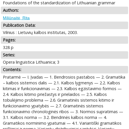
Foundations of the standardization of Lithuanian grammar
Authors:
Miliūnaitė, Rita
Publication Data:
Vilnius : Lietuvių kalbos institutas, 2003.
Pages:
328 p
Series:
Opera linguistica Lithuanica; 3
Contents:
Pratarmė — I. Įvadas — 1. Bendrosios pastabos — 2. Gramatika
– kalbos sistemos dalis — 2.1. Kalbos lygmenys — 2.2. Kalbos
kitimas ir funkcionavimas — 2.3. Kalbos egzistavimo formos —
2.4. Kalbos kitimo priežastys ir prielaidos — 2.5. Kalbos
tobulėjimo problema — 2.6. Gramatinės sistemos kitimo ir
funkcionavimo ypatybės — 2.7. Gramatinės sistemos
funkcionavimo chronologinės ribos — 3. Normos supratimas —
3.1. Kalbos norma — 3.2. Bendrinės kalbos norma — 4.
Gramatikos norminimo ypatumai — 4.1. Variantiški gramatikos
reiškiniai ir norma. Variantų distribuciniai santykiai. Variantų