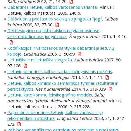
Kalbų studijos
2012, 21, 14-20.
Dabartinės lietuvių kalbos vartosenos variantai
. Vilnius :
Lietuvių kalbos institutas, 2009. 246 p.
Dėl šalutinių priežasties sakinių su jungtuku "jog"
.
Kalbos
kultūra
2009, 82, 77-90.
Dėl tiesioginio objekto raiškos neigiamuosiuose
veiksmažodiniuose junginiuose
.
Žmogus ir žodis
2015, 1, 4-16.
Kodifikacijos ir vartosenos santykiai dabartinėje lietuvių
kalboje
.
Lituanistica
2006, 3, 50-59.
Lietuviška ir nelietuviška sangrąža
.
Kalbos kultūra
2007, 80,
97-106.
Lietuvių bendrinės kalbos raida: ekolingvistinis požiūris
.
Santalka: filologija, edukologija
2014, 22, 1, 1-11.
Lietuvių kalbos kilmininko semantikos tyrimai: rezultatai ir
perspektyvos
.
Res humanitariae
2014, 16, 319-339.
Lietuvių katoikonimų leksikografinis modelis
.
Baltų
onomastikos tyrimai: Aleksandrui Vanagui atminti.
Vilnius:
Lietuvių kalbos institutas, 2006. P. 215-228.
Pagrindiniai bendrinės lietuvių kalbos vadovai ir jų
rekomendacijų struktūra
.
Linguistica Lettica
2023, 31, 1, 242-
273.
Rašybos variantiškumo astrologijos terminijoje priežastys
.