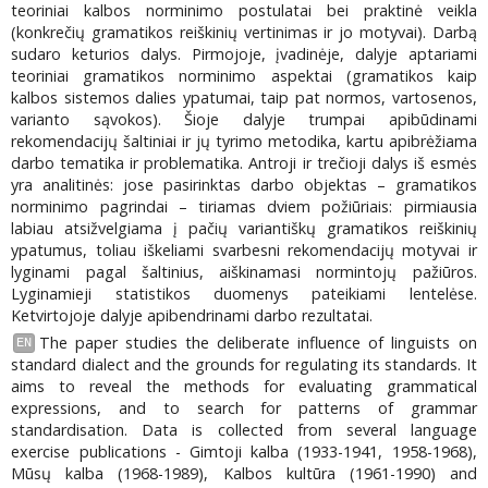
teoriniai kalbos norminimo postulatai bei praktinė veikla
(konkrečių gramatikos reiškinių vertinimas ir jo motyvai). Darbą
sudaro keturios dalys. Pirmojoje, įvadinėje, dalyje aptariami
teoriniai gramatikos norminimo aspektai (gramatikos kaip
kalbos sistemos dalies ypatumai, taip pat normos, vartosenos,
varianto sąvokos). Šioje dalyje trumpai apibūdinami
rekomendacijų šaltiniai ir jų tyrimo metodika, kartu apibrėžiama
darbo tematika ir problematika. Antroji ir trečioji dalys iš esmės
yra analitinės: jose pasirinktas darbo objektas – gramatikos
norminimo pagrindai – tiriamas dviem požiūriais: pirmiausia
labiau atsižvelgiama į pačių variantiškų gramatikos reiškinių
ypatumus, toliau iškeliami svarbesni rekomendacijų motyvai ir
lyginami pagal šaltinius, aiškinamasi normintojų pažiūros.
Lyginamieji statistikos duomenys pateikiami lentelėse.
Ketvirtojoje dalyje apibendrinami darbo rezultatai.
The paper studies the deliberate influence of linguists on
EN
standard dialect and the grounds for regulating its standards. It
aims to reveal the methods for evaluating grammatical
expressions, and to search for patterns of grammar
standardisation. Data is collected from several language
exercise publications - Gimtoji kalba (1933-1941, 1958-1968),
Mūsų kalba (1968-1989), Kalbos kultūra (1961-1990) and