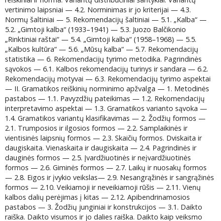
vertinimo laipsniai — 4.2. Norminimas ir jo kriterijai — 4.3.
Normų šaltiniai — 5. Rekomendacijų šaltiniai — 5.1. „Kalba“ —
5.2. „Gimtoji kalba“ (1933–1941) — 5.3. Juozo Balčikonio
„Rinktiniai raštai“ — 5.4. „Gimtoji kalba“ (1958–1968) — 5.5.
„Kalbos kultūra“ — 5.6. „Mūsų kalba“ — 5.7. Rekomendacijų
statistika — 6. Rekomendacijų tyrimo metodika. Pagrindinės
sąvokos — 6.1. Kalbos rekomendacijų turinys ir sandara — 6.2.
Rekomendacijų motyvai — 6.3. Rekomendacijų tyrimo aspektai
— II. Gramatikos reiškinių norminimo apžvalga — 1. Metodinės
pastabos — 1.1. Pavyzdžių pateikimas — 1.2. Rekomendacijų
interpretavimo aspektai — 1.3. Gramatikos varianto sąvoka —
1.4. Gramatikos variantų klasifikavimas — 2. Žodžių formos —
2.1. Trumposios ir ilgosios formos — 2.2. Samplaikinės ir
vientisinės laipsnių formos — 2.3. Skaičių formos. Dviskaita ir
daugiskaita. Vienaskaita ir daugiskaita — 2.4. Pagrindinės ir
dauginės formos — 2.5. Įvardžiuotinės ir neįvardžiuotinės
formos — 2.6. Giminės formos — 2.7. Laikų ir nuosakų formos
— 2.8. Eigos ir įvykio veikslas— 2.9. Nesangrąžinės ir sangrąžinės
formos — 2.10. Veikiamoji ir neveikiamoji rūšis — 2.11. Vienų
kalbos dalių perėjimas į kitas — 2.12. Apibendrinamosios
pastabos — 3. Žodžių junginiai ir konstrukcijos — 3.1. Daikto
raiška. Daikto visumos ir jo dalies raiška. Daikto kaip veiksmo