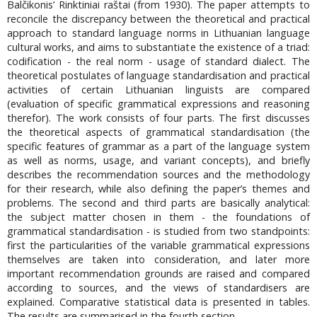
Balčikonis’ Rinktiniai raštai (from 1930). The paper attempts to
reconcile the discrepancy between the theoretical and practical
approach to standard language norms in Lithuanian language
cultural works, and aims to substantiate the existence of a triad:
codification - the real norm - usage of standard dialect. The
theoretical postulates of language standardisation and practical
activities of certain Lithuanian linguists are compared
(evaluation of specific grammatical expressions and reasoning
therefor). The work consists of four parts. The first discusses
the theoretical aspects of grammatical standardisation (the
specific features of grammar as a part of the language system
as well as norms, usage, and variant concepts), and briefly
describes the recommendation sources and the methodology
for their research, while also defining the paper’s themes and
problems. The second and third parts are basically analytical:
the subject matter chosen in them - the foundations of
grammatical standardisation - is studied from two standpoints:
first the particularities of the variable grammatical expressions
themselves are taken into consideration, and later more
important recommendation grounds are raised and compared
according to sources, and the views of standardisers are
explained. Comparative statistical data is presented in tables.
The results are summarised in the fourth section.