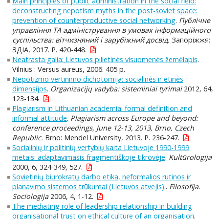
Main principles of public administration in the social field:
deconstructing nepotism myths in the post-soviet space:
prevention of counterproductive social networking
.
Публiчне
управлiння ТА адмiнiстрування в умовах iнформацiйного
суспiльства: вiтчизняний i зарубiжний досвiд.
Запоріжжя:
ЗДІА, 2017. P. 420-448.
Neatrasta galia: Lietuvos pilietinės visuomenės žemėlapis
.
Vilnius : Versus aureus, 2006. 405 p.
Nepotizmo vertinimo dichotomija: socialinės ir etinės
dimensijos
.
Organizacijų vadyba: sisteminiai tyrimai
2012, 64,
123-134.
Plagiarism in Lithuanian academia: formal definition and
informal attitude
.
Plagiarism across Europe and beyond:
conference proceedings, June 12-13, 2013, Brno, Czech
Republic.
Brno: Mendel University, 2013. P. 236-247.
Socialinių ir politinių vertybių kaita Lietuvoje 1990-1999
metais: adaptavimasis fragmentiškoje tikrovėje
.
Kultūrologija
2000, 6, 324-349, 527.
Sovietinių biurokratų darbo etika, neformalios rutinos ir
planavimo sistemos trūkumai (Lietuvos atvejis).
.
Filosofija.
Sociologija
2006, 4, 1-12.
The mediating role of leadership relationship in building
organisational trust on ethical culture of an organisation
.