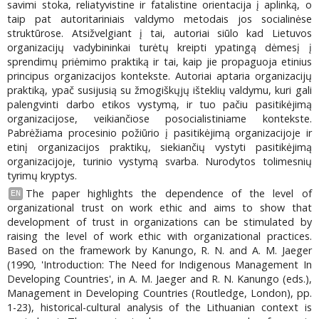
savimi stoka, reliatyvistine ir fatalistine orientacija į aplinką, o
taip pat autoritariniais valdymo metodais jos socialinėse
struktūrose. Atsižvelgiant į tai, autoriai siūlo kad Lietuvos
organizacijų vadybininkai turėtų kreipti ypatingą dėmesį į
sprendimų priėmimo praktiką ir tai, kaip jie propaguoja etinius
principus organizacijos kontekste. Autoriai aptaria organizacijų
praktiką, ypač susijusią su žmogiškųjų išteklių valdymu, kuri gali
palengvinti darbo etikos vystymą, ir tuo pačiu pasitikėjimą
organizacijose, veikiančiose posocialistiniame kontekste.
Pabrėžiama procesinio požiūrio į pasitikėjimą organizacijoje ir
etinį organizacijos praktikų, siekiančių vystyti pasitikėjimą
organizacijoje, turinio vystymą svarba. Nurodytos tolimesnių
tyrimų kryptys.
The paper highlights the dependence of the level of
EN
organizational trust on work ethic and aims to show that
development of trust in organizations can be stimulated by
raising the level of work ethic with organizational practices.
Based on the framework by Kanungo, R. N. and A. M. Jaeger
(1990, 'Introduction: The Need for Indigenous Management In
Developing Countries', in A. M. Jaeger and R. N. Kanungo (eds.),
Management in Developing Countries (Routledge, London), pp.
1-23), historical-cultural analysis of the Lithuanian context is