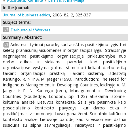
Pučėtaitė, Raminta
Lämsä, Anna-Maija
In the Journal:
, 2008, 82, 2, 325-337
Journal of business ethics
Subject terms:
LT
Darbuotojai / Workers.
Summary / Abstract:
Ankstesni tyrimai parodė, kad aukštas pasitikėjimo lygis turi
LT
keletą pranašumų visuomenės ir organizacijos lygiu. Straipsnyje
nagrinėjama pasitikėjimo organizacijoje priklausomybė nuo
darbo etikos ir siekiama parodyti, kad pasitikėjimo
organizacijose vystymą galima stimuliuoti keliant darbo etiką
taikant organizacijos praktiką. Taikant sistemą, išdėstytą
Kanungo, R. N. ir A. M. Jaeger (1990, .Introduction: The Need for
Indigenous Management In Developing Countries, leidinyje A. M.
Jaeger ir R. N. Kanungo (red.), Management in Developing
Countries (Routledge, London), pp. 1-23) atliekama istorinė-
kultūrinė analizė Lietuvos kontekste. Šalis yra pasirinkta kaip
posocialistinio konteksto pavyzdys, kur darbo etika ir
pasitikėjimas visuomenėje buvo gana žemi. Socialinio-kultūrinio
konteksto analizė Lietuvoje parodė, kad ši visuomenė dažnai
susiduria su silpna savireguliacija, iniciatyvos ir pasitikėjimo