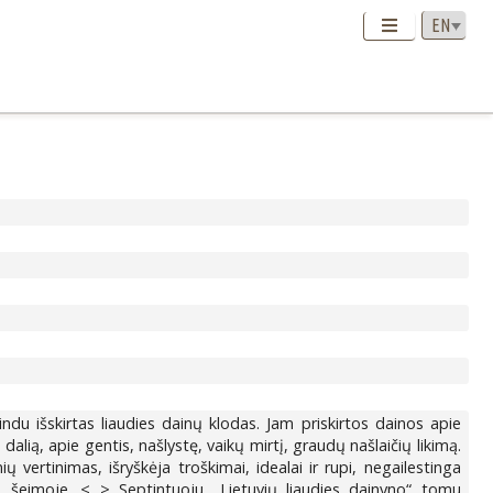
indu išskirtas liaudies dainų klodas. Jam priskirtos dainos apie
ią, apie gentis, našlystę, vaikų mirtį, graudų našlaičių likimą.
ių vertinimas, išryškėja troškimai, idealai ir rupi, negailestinga
e šeimoje. <...> Septintuoju „Lietuvių liaudies dainyno“ tomu