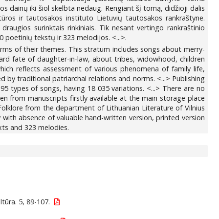
s dainų iki šiol skelbta nedaug. Rengiant šį tomą, didžioji dalis
tūros ir tautosakos instituto Lietuvių tautosakos rankraštyne.
draugios surinktais rinkiniais. Tik nesant vertingo rankraštinio
oetinių tekstų ir 323 melodijos. <...>.
terms of their themes. This stratum includes songs about merry-
rd fate of daughter-in-law, about tribes, widowhood, children
which reflects assessment of various phenomena of family life,
d by traditional patriarchal relations and norms. <...> Publishing
5 types of songs, having 18 035 variations. <...> There are no
n from manuscripts firstly available at the main storage place
e. Folklore from the department of Lithuanian Literature of Vilnius
y with absence of valuable hand-written version, printed version
xts and 323 melodies.
ultūra. 5, 89-107.