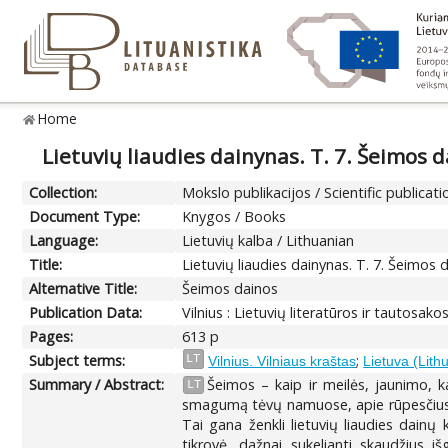
Home
Lietuvių liaudies dainynas. T. 7. Šeimos da
Collection:
Mokslo publikacijos / Scientific publicati
Document Type:
Knygos / Books
Language:
Lietuvių kalba / Lithuanian
Title:
Lietuvių liaudies dainynas. T. 7. Šeimos d
Alternative Title:
Šeimos dainos
Publication Data:
Vilnius : Lietuvių literatūros ir tautosako
Pages:
613 p
Subject terms:
;
LT
Vilnius. Vilniaus kraštas
Lietuva (Lith
Summary / Abstract:
Šeimos – kaip ir meilės, jaunimo, ka
LT
smagumą tėvų namuose, apie rūpesčius kur
Tai gana ženkli lietuvių liaudies dainų k
tikrovė, dažnai sukelianti skaudžius i