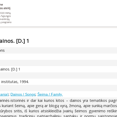
inos. [D.] 1
ons
ainos. [D.] 1
s institutas, 1994.
;
;
uania)
Dainos / Songs
Šeima / Family.
rinės-istorinės ir dar kai kurios kitos – dainos yra tematikos pagr
iant šeimą, apie gerą ar blogą vyrą, žmoną, apie sunkią marčios dal
ūrybos sritis, iš kurios atsiskleidžia įvairių šeimos gyvenimo reiškin
šgyvenimus tradicinių patriarchalinių santykių ir normų saistomoj