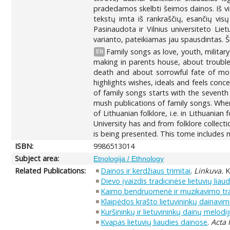
pradedamos skelbti šeimos dainos. Iš viso
tekstų imta iš rankraščių, esančių vis
Pasinaudota ir Vilnius universiteto Liet
varianto, pateikiamas jau spausdintas. 
Family songs as love, youth, militar
EN
making in parents house, about trouble
death and about sorrowful fate of moth
highlights wishes, ideals and feels conce
of family songs starts with the seventh
mush publications of family songs. When
of Lithuanian folklore, i.e. in Lithuanian
University has and from folklore collect
is being presented. This tome includes 
ISBN:
9986513014
Subject area:
Etnologija / Ethnology
Related Publications:
Dainos ir kerdžiaus trimitai
.
Linkuva.
K
Dievo įvaizdis tradicinėse lietuvių liau
Kaimo bendruomenė ir muzikavimo tra
Klaipėdos krašto lietuvininkų dainavim
Kuršininkų ir lietuvininkų dainų melodi
Kvapas lietuvių liaudies dainose
.
Acta 