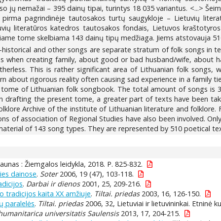
 jų nemažai – 395 dainų tipai, turintys 18 035 variantus. <...> Šeimo
ų pirma pagrindinėje tautosakos turtų saugykloje – Lietuvių litera
uvių literatūros katedros tautosakos fondais, Lietuvos kraštotyros 
Šiame tome skelbiama 143 dainų tipų medžiaga. Jiems atstovauja 510 p
y-historical and other songs are separate stratum of folk songs in 
s when creating family, about good or bad husband/wife, about ha
erless. This is rather significant area of Lithuanian folk songs, 
rn about rigorous reality often causing sad experience in a family tie
 tome of Lithuanian folk songbook. The total amount of songs is 39
 drafting the present tome, a greater part of texts have been take
 folklore Archive of the institute of Lithuanian literature and folklor
ions of association of Regional Studies have also been involved. Onl
material of 143 song types. They are represented by 510 poetical te
aunas : Žiemgalos leidykla, 2018. P. 825-832.
dies dainose
.
Soter
2006, 19 (47), 103-118.
dicijos
.
Darbai ir dienos
2001, 25, 209-216.
o tradicijos kaita XX amžiuje
.
Tiltai. priedas
2003, 16, 126-150.
jų paralelės
.
Tiltai. priedas
2006, 32, Lietuviai ir lietuvininkai. Etninė k
humanitarica universitatis Saulensis
2013, 17, 204-215.