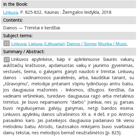
In the Book:
. P. 825-832.. Kaunas : Žiemgalos leidykla, 2018
Linkuva
Contents:
Dainos — Trimitai ir kerdžiai.
Subject terms:
;
;
;
LT
Linkuva
Lietuva (Lithuania)
Dainos / Songs
Muzika / Music.
Summary / Abstract:
Linkuvos apylinkėse, kaip ir aplinkiniuose šiaurės vakarų
LT
aukštaičių kraštuose, apdainuotas vaikų ir jaunimo gyvenimas,
vestuvės, šeima, o galvijams ganyti naudoti ir trimitai. Linkuvių
dainos - vadinamosios paralelinės, arba, liaudiškai tariant, su
„tūravojimu“, melodijai pritariant stipriu lydinčiuoju antru balsu.
Jos daugiausia mažorinės - linksmos, džiugios. Kerdžiai, čia
vadinami viršininkais, turėdavo daugiausia rago arba metalinius
trimitus. Jie buvo nepamainomi "darbo" įrankiai, nes jų garsais
buvo reguliuojamas galvijų ganymas, netgi bandos eisena.
Linkuvos apylinkių dainos užrašinėtos XX a. 4 deš. ir po Antrojo
pasaulinio karo. Jas pateikėjos daugiausia padainavo tik vienu
melodiniu balsu. Atrodo, tautosakos rinkėjams buvo svarbiausi
dainų tekstai, nes melodijos bemaž neužrašinėtos [p. 825].