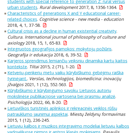
students with special reference to generation Z: rural versus
urban students
.
Rural development
2017, 8, 1356-1364.
Characteristics of generations X and Y educational career-
related choices
.
Cognitive science - new media - education
2018, 4, 1, 37-58.
Cultural crisis as a decline in human existential creativity
.
Cultura. International journal of philosophy of culture and
axiology
2018, 15, 1, 65-83.
Integruotos geografijos pamokos: mokytojų požiūris
.
Geografija ir edukacija
2018, 6, 39-52.
Karjeros sprendimus lemiančių veiksnių dinamika kartų kaitos
kontekste
.
Tiltai
2015, 2 (71), 1-20.
Ketverių-penkerių metų vaikų kūrybiškumo gebėjimų raiška
tyrinėjant.
.
Verslas, technologijos, biomedicina: inovacijų
įžvalgos
2021, 1 (12), 552-563.
Kūrybiškumo ir kūrybingumo sąvokų Lietuvos autorių
mokslinėse publikacijose vartosena bei prasmių analizė
.
Psichologija
2022, 66, 8-20.
Lietuviškos turistinės aplinkos ir rekreacinės veiklos rūšių
patrauklumo jaunimui aspektai
.
Miestų želdynų formavimas
2015, 1 (12), 236-245.
Lietuvių kalbos ir muzikos integravimo modeliai lietuvių kalbos
vadovėliuose pirmos ir antros klasės mokiniams
.
Pasaulis