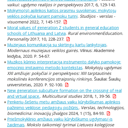
vaikui: ugdymo realijos ir perspektyvos
2017, 6, 129-143.
Mokymo(si) aplinkos kaitos prasmių suvokimas: mokytojų
veiklos pokyčiai kuriant pamokų turinį
.
Studijos - verslas -
visuomenė
2022, 7, 145-157.
Moral values of generation Z students in general education
schools of Lithuania and Latvia
.
Rural environmenEducation.
Personality
2017, 10, 228-237.
Muziejaus komunikacija su skirtingų kartų lankytojais
.
Modernaus muziejaus veiklos gairės.
Vilnius: Akademinė
leidyba, 2020. P. 54-67.
Muzikos kūrinio interpretacija instrumento dalyko pamokoje:
emocinio imitavimo metodo kontekstas
.
Mokytojų ugdymas
XXI amžiuje: pokyčiai ir perspektyvos: XIII tarptautinės
mokslinės konferencijos straipsnių rinkinys.
Šiauliai: Šiaulių
universitetas, 2020. P. 92-100.
New generation subculture formation on the crossing of real
and virtual space.
.
Multicultural studies
2018, 1, 39-56.
Penkerių-šešerių metų amžiaus vaikų kūrybiškumas aplinkos
pažinimo veiklose: pedagogų požiūris.
.
Verslas, technologijos,
biomedicina: inovacijų įžvalgos
2024, 1 (15), 84-93.
Priešmokyklinio amžiaus vaikų kūrybiškumo ugdymas/-is
žaidimais
.
Mokslo taikomieji tyrimai Lietuvos kolegijose