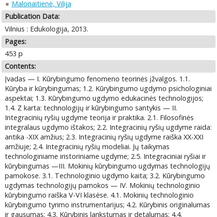
Malonaitienė, Vilija
Publication Data:
Vilnius : Edukologija, 2013.
Pages:
453 p
Contents:
Įvadas — I. Kūrybingumo fenomeno teorinės įžvalgos. 1.1.
Kūryba ir kūrybingumas; 1.2. Kūrybingumo ugdymo psichologiniai
aspektai; 1.3. Kūrybingumo ugdymo edukacinės technologijos;
1.4. Z karta: technologijų ir kūrybingumo santykis — II.
Integracinių ryšių ugdyme teorija ir praktika. 2.1. Filosofinės
integralaus ugdymo ištakos; 2.2. Integracinių ryšių ugdyme raida:
antika -XIX amžius; 2.3. Integracinių ryšių ugdyme raiška XX-XXI
amžiuje; 2.4. Integracinių ryšių modeliai. Jų taikymas
technologiniame iristoriniame ugdyme; 2.5. Integraciniai ryšiai ir
kūrybingumas —III. Mokinių kūrybingumo ugdymas technologijų
pamokose. 3.1. Technologinio ugdymo kaita; 3.2. Kūrybingumo
ugdymas technologijų pamokos — IV. Mokinių technologinio
kūrybingumo raiška V-VI klasėse. 4.1. Mokinių technologinio
kūrybingumo tyrimo instrumentarijus; 4.2. Kūrybinis originalumas
ir gausumas; 4.3. Kūrybinis lankstumas ir detalumas; 4.4.