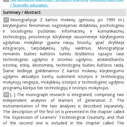
/ Scientific education.
Summary / Abstract:
Monografijoje Z kartos mokinių (gimusių po 1995 m.)
LT
kūrybingumo fenomenas nagrinėjamas didaktiniu, psichologiniu
ir sociologiniu požiūriais. Informacinių ir komunikacinių
technologijų prisotintoje kūrybinėje visuomenėje kūrybingumo
ugdymas mokykloje jgauna naujų bruožų, ypač išryškėja
integracijos, tarpdalykinių ryšių vaidmuo. Monografijoje
remiantis buities kultūros turiniu išryškintos sąsajos tarp
technologinio ugdymo ir istorinio ugdymo, atskleidžiančio
istorinę, etinę, ekonominę, technologinę buities kultūros raidą.
Šiame leidinyje gvildenamos Z kartos mokinių kūrybingumo
ugdymo aktualijos turėtų sudominti istorijos ir technologijų
mokytojų rengėjus, mokyklinių istorijos ir technologinio ugdymo
programų kūrėjus bei technologijų ir istorijos mokytojus.
[...] The monograph research is integrated, comprising two
EN
independent analyses of learners of generation Z. The
instrumentation of the two analyses is described separately.
The description of the first on is presented in the chapter called
The Expression of Learners' Technological Creativity, and that
of the second one is included in the chapter called The