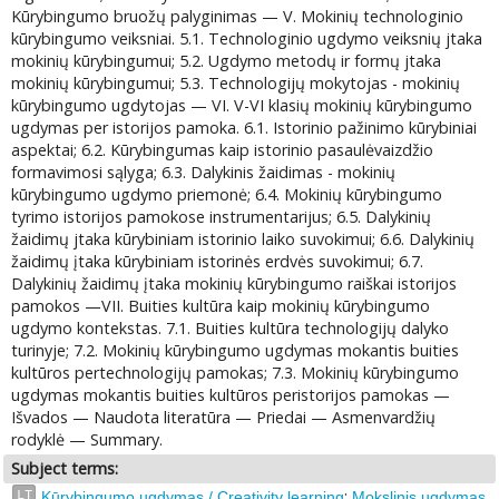
Kūrybingumo bruožų palyginimas — V. Mokinių technologinio
kūrybingumo veiksniai. 5.1. Technologinio ugdymo veiksnių jtaka
mokinių kūrybingumui; 5.2. Ugdymo metodų ir formų jtaka
mokinių kūrybingumui; 5.3. Technologijų mokytojas - mokinių
kūrybingumo ugdytojas — VI. V-VI klasių mokinių kūrybingumo
ugdymas per istorijos pamoka. 6.1. Istorinio pažinimo kūrybiniai
aspektai; 6.2. Kūrybingumas kaip istorinio pasaulėvaizdžio
formavimosi sąlyga; 6.3. Dalykinis žaidimas - mokinių
kūrybingumo ugdymo priemonė; 6.4. Mokinių kūrybingumo
tyrimo istorijos pamokose instrumentarijus; 6.5. Dalykinių
žaidimų jtaka kūrybiniam istorinio laiko suvokimui; 6.6. Dalykinių
žaidimų įtaka kūrybiniam istorinės erdvės suvokimui; 6.7.
Dalykinių žaidimų įtaka mokinių kūrybingumo raiškai istorijos
pamokos —VII. Buities kultūra kaip mokinių kūrybingumo
ugdymo kontekstas. 7.1. Buities kultūra technologijų dalyko
turinyje; 7.2. Mokinių kūrybingumo ugdymas mokantis buities
kultūros pertechnologijų pamokas; 7.3. Mokinių kūrybingumo
ugdymas mokantis buities kultūros peristorijos pamokas —
Išvados — Naudota literatūra — Priedai — Asmenvardžių
rodyklė — Summary.
Subject terms:
;
LT
Kūrybingumo ugdymas / Creativity learning
Mokslinis ugdymas