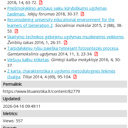
2018, 14, 63-72.
Priešmokyklinio amžiaus vaikų kūrybiškumo ugdymas
žaidimais.
.
Idėjų forumas
2018, 30-37.
Reconsidering university educational environment for the
learners of Generation Z
.
Socialiniai mokslai
2015, 2 (88), 38-
53.
Skaitymo technikos gebėjimų ugdymas muzikinėmis veiklomis
.
Žvirblių takas
2016, 1, 26-31.
Tarpdalykinių ryšių paieška tyrinėjant fotosintezės procesą
.
Gamtamokslinis ugdymas
2014, 11, 3, 23-34.
Viešųjų kalbų etiketas
.
Gimtoji kalba mokykloje
2016, 4, 30-
37.
Z karta: charakteristika ir ugdymo metodologinės linkmės
įžvalga
.
Tiltai
2014, 4 (69), 95-104.
Permalink:
https://www.lituanistika.lt/content/82779
Updated:
2026-04-16 09:49:11
Metrics:
Views: 557