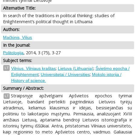
minties tyrimai Lietuvoje
Alternative Title:
In search of the traditions in political thinking: studies of
Enlightenment’s political thought in Lithuania
Authors:
Mačkinis, Vilius
In the Journal:
, 2014, 3 (75), 3-27
Politologija
Subject terms:
;
;
LT
Vilnius. Vilniaus kraštas
Lietuva (Lithuania)
Švietimo epocha /
;
;
Enlightenment
Universitetai / Universities
Mokslo istorija /
History of science.
Summary / Abstract:
Straipsnyje apžvelgiami Apšvietos epochos tyrimai
LT
Lietuvoje, bandant perteikti pagrindinius Lietuvos tyrėjų
atradimus, keliamus klausimus ir idėjas, besisiejančias su
politiniu to laikotarpio mąstymu. Pirmiausia, analizuojant XVIII
amžiaus Lietuvą, aptariama bendroji Lietuvos istoriografija ir
istorinių tyrimų iššūkiai. Antra, pristatomas Vilniaus universiteto,
kaip regioninio to meto Apšvietos centro, vaidmuo. Galiausiai