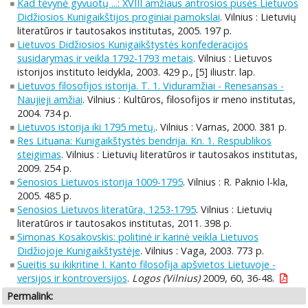
Kad tėvynė gyvuotų ...: XVIII amžiaus antrosios pusės Lietuvos
Didžiosios Kunigaikštijos proginiai pamokslai
. Vilnius : Lietuvių
literatūros ir tautosakos institutas, 2005. 197 p.
Lietuvos Didžiosios Kunigaikštystės konfederacijos
susidarymas ir veikla 1792-1793 metais
. Vilnius : Lietuvos
istorijos instituto leidykla, 2003. 429 p., [5] iliustr. lap.
Lietuvos filosofijos istorija. T. 1. Viduramžiai - Renesansas -
Naujieji amžiai
. Vilnius : Kultūros, filosofijos ir meno institutas,
2004. 734 p.
Lietuvos istorija iki 1795 metų.
. Vilnius : Varnas, 2000. 381 p.
Res Lituana: Kunigaikštystės bendrija. Kn. 1. Respublikos
steigimas
. Vilnius : Lietuvių literatūros ir tautosakos institutas,
2009. 254 p.
Senosios Lietuvos istorija 1009-1795
. Vilnius : R. Paknio l-kla,
2005. 485 p.
Senosios Lietuvos literatūra, 1253-1795
. Vilnius : Lietuvių
literatūros ir tautosakos institutas, 2011. 398 p.
Simonas Kosakovskis: politinė ir karinė veikla Lietuvos
Didžiojoje Kunigaikštystėje
. Vilnius : Vaga, 2003. 773 p.
Sueitis su ikikritine I. Kanto filosofija apšvietos Lietuvoje -
versijos ir kontroversijos
.
Logos (Vilnius)
2009, 60, 36-48.
Permalink: