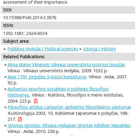
assessment of their importance.
DOI:
10.15388/Polit.2014.3.3876
ISSN:
1392-1681; 2424-6034
Subject area:
Politikos mokslai / Political sciences
Istorija / History
Related Publications:
Alma Mater Vilnensis: Vilniaus universiteto istorijos bruožai
.
Vilnius : Vilniaus universiteto leidykla, 2009. 1032 p.
Apie 1791 gegužės 3-iosios konstituciją
. Vilnius : Aidai, 2007.
92 p.
Apšvietos epochos socialinės ir politinės filosofijos
metmenys.
. Vilnius : Kultūros, filosofijos ir meno institutas,
2004. 223 p.
Filosofijos amžius Lietuvoje: apšvietos filosofavimo savitumai
.
Kultūrologija
2003, 10, Kultūriniai tapatumai ir pokyčiai, 188-
217.
Ignotus Ignotas: Vilniaus vyskupas Ignotas Jokūbas Masalskis
.
Vilnius : Aidai, 2010. 236 p.