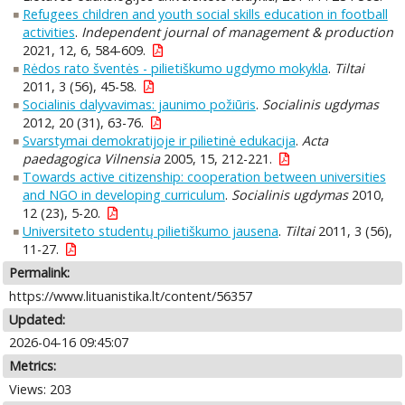
Refugees children and youth social skills education in football
activities
.
Independent journal of management & production
2021, 12, 6, 584-609.
Rėdos rato šventės - pilietiškumo ugdymo mokykla
.
Tiltai
2011, 3 (56), 45-58.
Socialinis dalyvavimas: jaunimo požiūris
.
Socialinis ugdymas
2012, 20 (31), 63-76.
Svarstymai demokratijoje ir pilietinė edukacija
.
Acta
paedagogica Vilnensia
2005, 15, 212-221.
Towards active citizenship: cooperation between universities
and NGO in developing curriculum
.
Socialinis ugdymas
2010,
12 (23), 5-20.
Universiteto studentų pilietiškumo jausena
.
Tiltai
2011, 3 (56),
11-27.
Permalink:
https://www.lituanistika.lt/content/56357
Updated:
2026-04-16 09:45:07
Metrics:
Views: 203