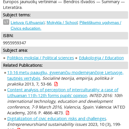
Europos jaunuolių vertinimai — Bendros išvados — Summary —
Literatūra.
Subject terms:
;
;
LT
Lietuva (Lithuania)
Mokykla / School
Pilietiškumo ugdymas /
Civics education.
ISBN:
9955959347
Subject area:
Politikos mokslai / Political sciences
Edukologija / Education
Related Publications:
13-16 metų paauglių, gyvenančių modernėjančioje Lietuvoje,
tautinės vertybės
.
Socialinė teorija, empirija, politika ir
praktika
2013, 7, 53-66.
Content analysis of perception of interculturality: a case of
Lithuanian 11th-12th forms pupils’ opinion
.
INTED 2016: 10th
international technology, education and development
conference, 7-9 March 2016, Valencia, Spain.
Valencia: IATED
Academy, 2016. P. 4866-4873.
Digitalization of civic education: risks and challenges
.
Entrepreneurshiand sustainability issues
2023, 10 (3), 199-