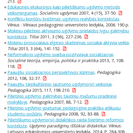
213.
Edukacinės ekskursijos kaip pilietiškumo ugdymo metodo
veiksmingumas
.
Socialinis ugdymas
2007, 4 (15), 37-50.
Konfliktų kontūrų brėžimas: ugdymo realybės kontekstas
.
Vilnius : Vilniaus pedagoginio universiteto leidykla, 2006. 190 p.
Mokinių pilietinio aktyvumo ugdymo prielaidos lygių galimybių
kontekste
.
Tiltai
2011, 3 (56), 227-236.
Mokinių prosocialaus elgesio skatinimas socialiai aktyvia veikla
.
Tiltai
2013, 3 (64), 141-152.
Neformaliojo ugdymo svarba pozityviajai socializacijai
.
Socialinė teorija, empirija, politika ir praktika
2013, 7, 108-
118.
Paauglių socializacijos perspektyvos kūrimas
.
Pedagogika
2012, 108, 32-37.
Paauglių tarpkultūrinio jautrumo ugdymo(si) veiksniai
.
Pedagogika
2015, 117, 198-210.
Pilietinio ugdymo galimybės tautinių mažumų pradinėje
mokykloje
.
Pedagogika
2007, 88, 7-12.
Pilietinio ugdymo ypatumai: pedagoginę praktiką atlikusių
studentų požiūris
.
Pedagogika
2008, 92, 83-88.
Pilietiškumo ugdymo(si) didaktikos raida švietimo reformos
kontekste
.
Ugdymo paradigmų iššūkiai didaktikai.
Vilnius:
Lietuvos edukologijos universiteto leidykla, 2014. P. 284-308.