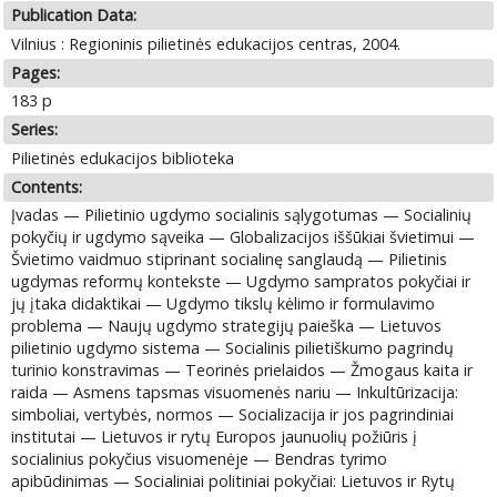
Publication Data:
Vilnius : Regioninis pilietinės edukacijos centras, 2004.
Pages:
183 p
Series:
Pilietinės edukacijos biblioteka
Contents:
Įvadas — Pilietinio ugdymo socialinis sąlygotumas — Socialinių
pokyčių ir ugdymo sąveika — Globalizacijos iššūkiai švietimui —
Švietimo vaidmuo stiprinant socialinę sanglaudą — Pilietinis
ugdymas reformų kontekste — Ugdymo sampratos pokyčiai ir
jų įtaka didaktikai — Ugdymo tikslų kėlimo ir formulavimo
problema — Naujų ugdymo strategijų paieška — Lietuvos
pilietinio ugdymo sistema — Socialinis pilietiškumo pagrindų
turinio konstravimas — Teorinės prielaidos — Žmogaus kaita ir
raida — Asmens tapsmas visuomenės nariu — Inkultūrizacija:
simboliai, vertybės, normos — Socializacija ir jos pagrindiniai
institutai — Lietuvos ir rytų Europos jaunuolių požiūris į
socialinius pokyčius visuomenėje — Bendras tyrimo
apibūdinimas — Socialiniai politiniai pokyčiai: Lietuvos ir Rytų