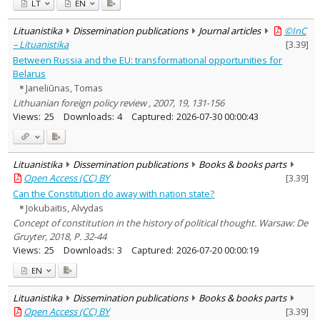
LT
EN
Lituanistika
Dissemination publications
Journal articles
©InC
– Lituanistika
[
3.39
]
Between Russia and the EU: transformational opportunities for
Belarus
Janeliūnas, Tomas
Lithuanian foreign policy review , 2007, 19, 131-156
Views:
25
Downloads:
4
Captured:
2026-07-30 00:00:43
Lituanistika
Dissemination publications
Books & books parts
Open Access (CC) BY
[
3.39
]
Can the Constitution do away with nation state?
Jokubaitis, Alvydas
Concept of constitution in the history of political thought. Warsaw: De
Gruyter, 2018, P. 32-44
Views:
25
Downloads:
3
Captured:
2026-07-20 00:00:19
EN
Lituanistika
Dissemination publications
Books & books parts
Open Access (CC) BY
[
3.39
]