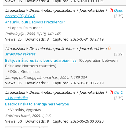
Views:
36
Downloads:
4
Captured:
2026-07-03 00:00:35
Lituanistika
Dissemination publications
Journal articles
Open
Access (CC) BY 4.0
[
3.39
]
Ar sunku būti Lietuvos Prezidentu?
Lopata, Raimundas
Politologija , 2000, 3 (19), 140-145
Views:
25
Downloads:
3
Captured:
2026-05-31 03:27:19
Lituanistika
Dissemination publications
Journal articles
straipsnio tekstas
[
3.39
]
Baltijos ir Šiaurės šalių bendradarbiavimas
[Cooperation between
Baltic and Northern countries]
Dūda, Gediminas
Jaunųjų politologų almanachas , 2004, 1, 189-204
Views:
35
Downloads:
1
Captured:
2026-05-31 03:27:19
Lituanistika
Dissemination publications
Journal articles
©InC
– Lituanistika
[
3.39
]
Beatodairiška tolerancija nėra vertybė
Vareikis, Vygantas
Kultūros barai , 2005, 1, 2-6
Views:
50
Downloads:
9
Captured:
2026-06-26 00:00:20