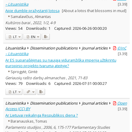
– Lituanistika
[
3.39
]
Apie dumble pražystantį lotosą
[About a lotos that blossoms in mud]
Samalavičius, Almantas
Kultūros barai , 2022, 1/2, 4-9
Views:
54
Downloads:
1
Captured:
2026-06-26 00:00:20
LT
EN
Lituanistika
Dissemination publications
Journal articles
©InC
– Lituanistika
[
3.39
]
Ar ES supanašėjimas su naująja viduramžiška imperija užtikrintų
europinio projekto tvarumą ateityje?
Sprogytė, Gintė
Geriausių rašto darbų almanachas , 2021, 71-83
Views:
79
Downloads:
6
Captured:
2026-07-31 00:00:27
LT
Lituanistika
Dissemination publications
Journal articles
Open
Access (CC) BY
[
3.39
]
Ar Lietuvai reikalinga Respublikos diena ?
Baranauskas, Tomas
Parlamento studijos , 2006, 6, 175-177 Parliamentary Studies