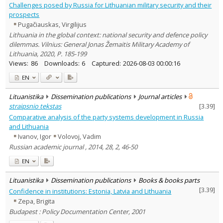
Challenges posed by Russia for Lithuanian military security and their
prospects
Pugačiauskas, Virgilijus
Lithuania in the global context: national security and defence policy
dilemmas. Vilnius: General Jonas Žemaitis Military Academy of
Lithuania, 2020, P. 185-199
Views:
86
Downloads:
6
Captured:
2026-08-03 00:00:16
EN
Lituanistika
Dissemination publications
Journal articles
straipsnio tekstas
[
3.39
]
Comparative analysis of the party systems development in Russia
and Lithuania
Ivanov, Igor
Volovoj, Vadim
Russian academic journal , 2014, 28, 2, 46-50
EN
Lituanistika
Dissemination publications
Books & books parts
[
3.39
]
Confidence in institutions: Estonia, Latvia and Lithuania
Zepa, Brigita
Budapest : Policy Documentation Center, 2001