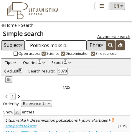
Home
Search
Simple search
Advanced search
Open access
Science
Dissemination
E-resources
Tips
Queries
Export
1
0
Adjusted by criteria
Adjust
Search results:
0
5878
0
Year
–
1990
2026
1/25
Refine
:
1
Open access
3906
Relevance
Order by:
Scientific publications
5587
Dissemination publications
Show
entries
291
Lituanistika
Dissemination publications
Journal articles
Document Type
:
straipsnio tekstas
[
3.39
]
Books & books parts
1733
Journal articles
3977