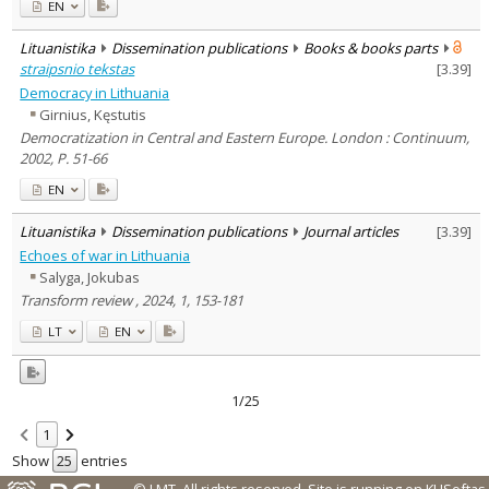
EN
Lituanistika
Dissemination publications
Books & books parts
straipsnio tekstas
[
3.39
]
Democracy in Lithuania
Girnius, Kęstutis
Democratization in Central and Eastern Europe. London : Continuum,
2002, P. 51-66
EN
Lituanistika
Dissemination publications
Journal articles
[
3.39
]
Echoes of war in Lithuania
Salyga, Jokubas
Transform review , 2024, 1, 153-181
LT
EN
1/25
1
Show
entries