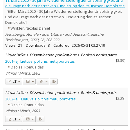
11. März 2020 – 30 Jahre Wiederherstellung der Unabhängigkeit und
Dissertations
die Frage nach der narrativen Fundierung der litauischen Demokratie
168
[Elfter März 2020 – 30 Jahre Wiederherstellung der Unabhängigkeit
Subject area
:
und die Frage nach der narrativen Fundierung der litauischen
Archaeology
2
Demokratie]
Education
126
Economics
Winkler, Nicolas Daniel
604
Ethnology
107
Annaberger Annalen über Litauen und deutsch-litauische
Philosophy
375
Beziehungen , 2020, 28, 208-222
History
1221
Views:
21
Downloads:
8
Captured:
2026-05-31 03:27:19
Linguistics
38
Literary Studies
Lituanistika
Dissemination publications
Books & books parts
25
Arts
28
[
3.39
]
2001-ieji Lietuva: politinis metų portretas
Musicology
1
Ozolas, Romualdas
Political sciences
5878
Vilnius : Mintis, 2002
Psychology
56
Sociology
1002
LT
Theatrology
9
Law
327
Lituanistika
Dissemination publications
Books & books parts
Theology
53
[
3.39
]
2002-ieji. Lietuva. Politinis metų portretas
Management
996
Ozolas, Romualdas
Text language
Vilnius : Mintis, 2003
Country of publication
LT
Historical periods