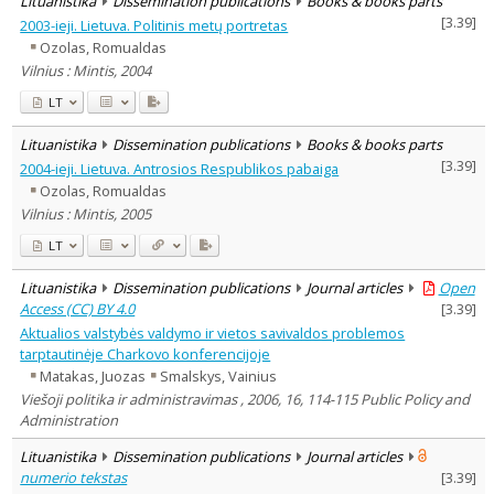
Lituanistika
Dissemination publications
Books & books parts
Lithuanian place names
[
3.39
]
2003-ieji. Lietuva. Politinis metų portretas
Subject
Ozolas, Romualdas
Journal
Vilnius : Mintis, 2004
LT
Lituanistika
Dissemination publications
Books & books parts
[
3.39
]
2004-ieji. Lietuva. Antrosios Respublikos pabaiga
Ozolas, Romualdas
Vilnius : Mintis, 2005
LT
Lituanistika
Dissemination publications
Journal articles
Open
Access (CC) BY 4.0
[
3.39
]
Aktualios valstybės valdymo ir vietos savivaldos problemos
tarptautinėje Charkovo konferencijoje
Matakas, Juozas
Smalskys, Vainius
Viešoji politika ir administravimas , 2006, 16, 114-115 Public Policy and
Administration
Lituanistika
Dissemination publications
Journal articles
numerio tekstas
[
3.39
]