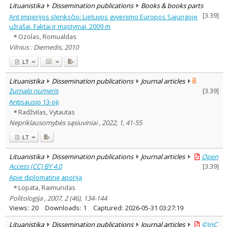
Lituanistika
Dissemination publications
Books & books parts
[
3.39
]
Ant imperijos slenksčio: Lietuvos gyvenimo Europos Sąjungoje
užrašai. Faktai ir mąstymai. 2009 m
Ozolas, Romualdas
Vilnius : Diemedis, 2010
LT
Lituanistika
Dissemination publications
Journal articles
žurnalo numeris
[
3.39
]
Antisausio 13-oji
Radžvilas, Vytautas
Nepriklausomybės sąsiuviniai , 2022, 1, 41-55
LT
Lituanistika
Dissemination publications
Journal articles
Open
Access (CC) BY 4.0
[
3.39
]
Apie diplomatinę aporiją
Lopata, Raimundas
Politologija , 2007, 2 (46), 134-144
Views:
20
Downloads:
1
Captured:
2026-05-31 03:27:19
Lituanistika
Dissemination publications
Journal articles
©InC