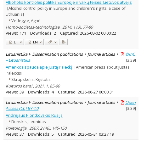
Alkoholio kontrolės politika Europoje ir vaikų teisės: Lietuvos atvejis
[Alcohol control policy in Europe and children's rights: a case of
Lithuania]
Vedegytė, Agnė
Homo-societas-technologiae , 2014, 1 (3), 77-89
Views:
171
Downloads:
2
Captured:
2026-08-02 00:00:22
LT
EN
Lituanistika
Dissemination publications
Journal articles
©InC
– Lituanistika
[
3.39
]
Amerikos spauda apie Justą Paleckį
[American press about Justas
Paleckis]
Skrupskelis, Kęstutis
Kultūros barai , 2021, 1, 85-90
Views:
39
Downloads:
4
Captured:
2026-06-27 00:00:31
Lituanistika
Dissemination publications
Journal articles
Open
Access (CC) BY 4.0
[
3.39
]
Andrejaus Piontkovskio Rusija
Donskis, Leonidas
Politologija , 2007, 2 (46), 145-150
Views:
37
Downloads:
5
Captured:
2026-05-31 03:27:19