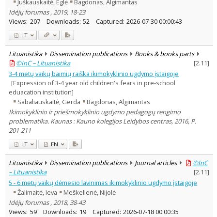
Lithuanian place names
Juškauskaitė, Eglė
Bagdonas, Algimantas
Idėjų forumas , 2019, 18-23
Subject
Views:
207
Downloads:
52
Captured:
2026-07-30 00:00:43
Journal
LT
Lituanistika
Dissemination publications
Books & books parts
©InC – Lituanistika
[
2.11
]
3-4 metų vaikų baimių raiška ikimokyklinio ugdymo įstaigoje
[Expression of 3-4 year old children's fears in pre-school
eduacation institution]
Sabaliauskaitė, Gerda
Bagdonas, Algimantas
Ikimokyklinio ir priešmokyklinio ugdymo pedagogų rengimo
problematika. Kaunas : Kauno kolegijos Leidybos centras, 2016, P.
201-211
LT
EN
Lituanistika
Dissemination publications
Journal articles
©InC
– Lituanistika
[
2.11
]
5 - 6 metų vaikų dėmesio lavinimas ikimokyklinio ugdymo įstaigoje
Žalimaitė, Ieva
Meškelienė, Nijolė
Idėjų forumas , 2018, 38-43
Views:
59
Downloads:
19
Captured:
2026-07-18 00:00:35