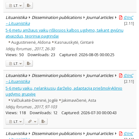
LT
Lituanistika
Dissemination publications
Journal articles
©InC
– Lituanistika
[
2.11
]
5-6 metų amžiaus vaikų rišliosios kalbos ugdymo, taikant gyvūnų
atvaizdus, teoriniai pagrindai
Augustinienė, Aldona
Kasnauskytė, Gintarė
Idėjų forumas , 2017, 26-30
Views:
50
Downloads:
23
Captured:
2026-08-05 00:00:25
LT
Lituanistika
Dissemination publications
Journal articles
©InC
– Lituanistika
[
2.11
]
5-6 metų vaikų, nelankiusių darželio, adaptacija priešmokyklinio
ugdymo grupėje
Valčiukaitė-Dieninė, Jogilė
Jakimavičienė, Asta
Idėjų forumas , 2017, 97-103
Views:
118
Downloads:
12
Captured:
2026-07-30 00:00:43
LT
Lituanistika
Dissemination publications
Journal articles
©InC