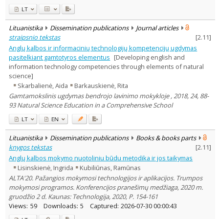
LT
Lituanistika
Dissemination publications
Journal articles
straipsnio tekstas
[
2.11
]
Anglų kalbos ir informacinių technologijų kompetencijų ugdymas
pasitelkiant gamtotyros elementus
[Developing english and
information technology competencies through elements of natural
science]
Skarbalienė, Aida
Barkauskienė, Rita
Gamtamokslinis ugdymas bendrojo lavinimo mokykloje , 2018, 24, 88-
93 Natural Science Education in a Comprehensive School
LT
EN
Lituanistika
Dissemination publications
Books & books parts
knygos tekstas
[
2.11
]
Anglų kalbos mokymo nuotoliniu būdu metodika ir jos taikymas
Lisinskienė, Ingrida
Kubiliūnas, Ramūnas
ALTA'20. Pažangios mokymosi technologijos ir aplikacijos. Trumpos
mokymosi programos. Konferencijos pranešimų medžiaga, 2020 m.
gruodžio 2 d. Kaunas: Technologija, 2020, P. 154-161
Views:
59
Downloads:
5
Captured:
2026-07-30 00:00:43