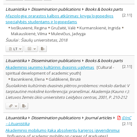
Lituanistika
Dissemination publications
Books & books parts
[
2.11
]
Afaziologija: prarastos kalbos atkūrimas: knyga logopedijos
specialybės studentams ir logopedams
Ivoškuvienė, Regina
Gružaitė, Valė
Kurmanskienė, Ingrida
Makauskienė, Vilma
Mulevičius, Jadvyga
Šiauliai : Šiaulių universitetas, 2018
LT
Lituanistika
Dissemination publications
Books & books parts
[
2.11
]
Akademinio jaunimo kultūrinis dvasinis ugdymas
[Cultural -
spiritual development of academic youth]
Bacvinkienė, Elena
Galdikienė, Birutė
Šiuolaikinės kultūrinės dvasinės plėtros problemos: mokslo darbai: V
tarptautinė mokslinė konferencija: pranešimai. Akademija (Kauno r.):
Lietuvos žemės ūkio universiteto Leidybos centras, 2001, P. 210-212
Lituanistika
Dissemination publications
Journal articles
©InC
– Lituanistika
[
2.11
]
Akademinio mobilumo įtaka absolventų karjeros įgyvendinimui
[Influence of academic mobility on career of graduates]