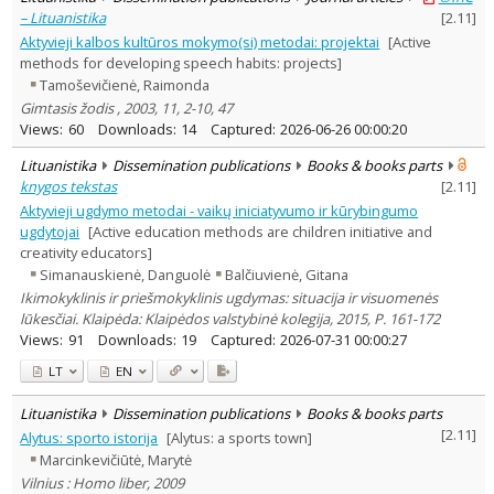
– Lituanistika
[
2.11
]
Aktyvieji kalbos kultūros mokymo(si) metodai: projektai
[Active
methods for developing speech habits: projects]
Tamoševičienė, Raimonda
Gimtasis žodis , 2003, 11, 2-10, 47
Views:
60
Downloads:
14
Captured:
2026-06-26 00:00:20
Lituanistika
Dissemination publications
Books & books parts
knygos tekstas
[
2.11
]
Aktyvieji ugdymo metodai - vaikų iniciatyvumo ir kūrybingumo
ugdytojai
[Active education methods are children initiative and
creativity educators]
Simanauskienė, Danguolė
Balčiuvienė, Gitana
Ikimokyklinis ir priešmokyklinis ugdymas: situacija ir visuomenės
lūkesčiai. Klaipėda: Klaipėdos valstybinė kolegija, 2015, P. 161-172
Views:
91
Downloads:
19
Captured:
2026-07-31 00:00:27
LT
EN
Lituanistika
Dissemination publications
Books & books parts
[
2.11
]
Alytus: sporto istorija
[Alytus: a sports town]
Marcinkevičiūtė, Marytė
Vilnius : Homo liber, 2009