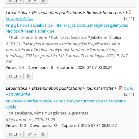
LT
Lituanistika
Dissemination publications
Books & books parts
knygos tekstas
[
2.11
]
Anglų kalbos sąveikos bei interakcijos žodžiu mokymosi galimybės
Microsoft Teams aplinkoje
Kublickienė, Giedrė
Kublickas, Giedrius
Jakštienė, Vitalija
ALTA'21. Pažangios mokymosi technologijos ir aplikacijos. Nuo
nuotolinio iki hibridinio mokymosi. Konferencijos pranešimų
medžiaga, 2021 m. gruodžio 1 d. Kaunas: Technologija, 2021, P. 247-
256
Views:
60
Downloads:
8
Captured:
2026-07-07 00:00:24
LT
Lituanistika
Dissemination publications
Journal articles
©InC
– Lituanistika
[
2.11
]
Ankstyvojo amžiaus vaikų kalbos žodyno turtinimas per žaidybinę
veiklą
Kizevičienė, Vilma
Bagdonas, Algimantas
Idėjų forumas , 2019, 71-75
Views:
150
Downloads:
72
Captured:
2026-07-31 00:00:27
LT