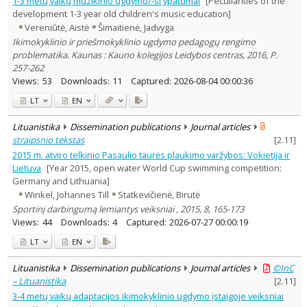
1-3 metų vaikų muzikinio ugdymo/-si ypatumai
[Peculiarities of the
Dissertations
development 1-3 year old children's music education]
691
Vereniūtė, Aistė
Šimaitienė, Jadvyga
Subject area
:
Ikimokyklinio ir priešmokyklinio ugdymo pedagogų rengimo
Archaeology
2
Education
problematika. Kaunas : Kauno kolegijos Leidybos centras, 2016, P.
14425
Economics
257-262
287
Ethnology
101
Views:
53
Downloads:
11
Captured:
2026-08-04 00:00:36
Philosophy
234
LT
EN
History
385
Linguistics
418
Lituanistika
Dissemination publications
Journal articles
Literary Studies
93
straipsnio tekstas
[
2.11
]
Arts
92
Musicology
297
2015 m. atviro telkinio Pasaulio taurės plaukimo varžybos: Vokietija ir
Political sciences
126
Lietuva
[Year 2015, open water World Cup swimming competition:
Psychology
1024
Germany and Lithuania]
Sociology
1466
Winkel, Johannes Till
Statkevičienė, Birutė
Theatrology
16
Sportinį darbingumą lemiantys veiksniai , 2015, 8, 165-173
Law
102
Views:
44
Downloads:
4
Captured:
2026-07-27 00:00:19
Theology
124
Management
1060
LT
EN
Text language
Lituanistika
Dissemination publications
Journal articles
©InC
Country of publication
– Lituanistika
[
2.11
]
Historical periods
3-4 metų vaikų adaptacijos ikimokyklinio ugdymo įstaigoje veiksniai