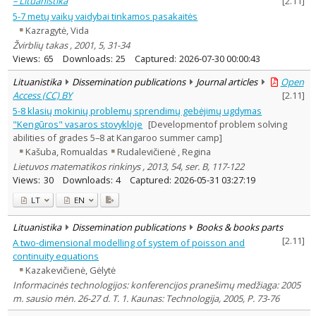
– Lituanistika
[
2.11
]
5-7 metų vaikų vaidybai tinkamos pasakaitės
Kazragytė, Vida
Žvirblių takas , 2001, 5, 31-34
Views:
65
Downloads:
25
Captured:
2026-07-30 00:00:43
Lituanistika
Dissemination publications
Journal articles
Open
Access (CC) BY
[
2.11
]
5-8 klasių mokinių problemų sprendimų gebėjimų ugdymas
"Kengūros" vasaros stovykloje
[Developmentof problem solving
abilities of grades 5–8 at Kangaroo summer camp]
Kašuba, Romualdas
Rudalevičienė , Regina
Lietuvos matematikos rinkinys , 2013, 54, ser. B, 117-122
Views:
30
Downloads:
4
Captured:
2026-05-31 03:27:19
LT
EN
Lituanistika
Dissemination publications
Books & books parts
[
2.11
]
A two-dimensional modelling of system of poisson and
continuity equations
Kazakevičienė, Gėlytė
Informacinės technologijos: konferencijos pranešimų medžiaga: 2005
m. sausio mėn. 26-27 d. T. 1. Kaunas: Technologija, 2005, P. 73-76