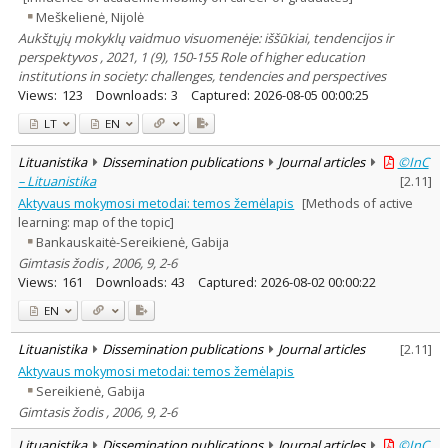
Meškelienė, Nijolė
Aukštųjų mokyklų vaidmuo visuomenėje: iššūkiai, tendencijos ir
perspektyvos , 2021, 1 (9), 150-155 Role of higher education
institutions in society: challenges, tendencies and perspectives
Views:
123
Downloads:
3
Captured:
2026-08-05 00:00:25
LT
EN
Lituanistika
Dissemination publications
Journal articles
©InC
– Lituanistika
[
2.11
]
Aktyvaus mokymosi metodai: temos žemėlapis
[Methods of active
learning: map of the topic]
Bankauskaitė-Sereikienė, Gabija
Gimtasis žodis , 2006, 9, 2-6
Views:
161
Downloads:
43
Captured:
2026-08-02 00:00:22
EN
Lituanistika
Dissemination publications
Journal articles
[
2.11
]
Aktyvaus mokymosi metodai: temos žemėlapis
Sereikienė, Gabija
Gimtasis žodis , 2006, 9, 2-6
Lituanistika
Dissemination publications
Journal articles
©InC