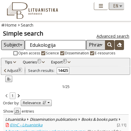
Home
Search
Simple search
Advanced search
Open access
Science
Dissemination
E-resources
Tips
Queries
Export
1
0
Adjusted by criteria
Adjust
Search results:
0
14425
0
Year
–
1982
2026
1/25
Refine
:
1
Open access
10861
Relevance
Order by:
Scientific publications
13440
Dissemination publications
Show
entries
985
Lituanistika
Dissemination publications
Books & books parts
Document Type
:
©InC – Lituanistika
[
2.11
]
Books & books parts
2674
Journal articles
11060