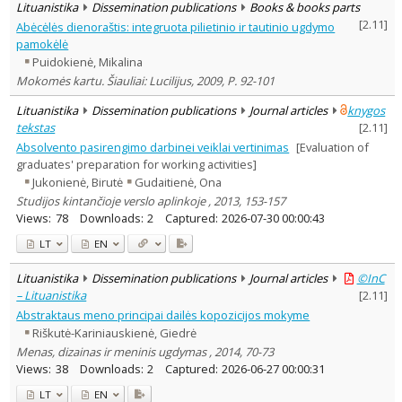
Lituanistika
Dissemination publications
Books & books parts
[
2.11
]
Abėcėlės dienoraštis: integruota pilietinio ir tautinio ugdymo
pamokėlė
Puidokienė, Mikalina
Mokomės kartu. Šiauliai: Lucilijus, 2009, P. 92-101
Lituanistika
Dissemination publications
Journal articles
knygos
tekstas
[
2.11
]
Absolvento pasirengimo darbinei veiklai vertinimas
[Evaluation of
graduates' preparation for working activities]
Jukonienė, Birutė
Gudaitienė, Ona
Studijos kintančioje verslo aplinkoje , 2013, 153-157
Views:
78
Downloads:
2
Captured:
2026-07-30 00:00:43
LT
EN
Lituanistika
Dissemination publications
Journal articles
©InC
– Lituanistika
[
2.11
]
Abstraktaus meno principai dailės kopozicijos mokyme
Riškutė-Kariniauskienė, Giedrė
Menas, dizainas ir meninis ugdymas , 2014, 70-73
Views:
38
Downloads:
2
Captured:
2026-06-27 00:00:31
LT
EN