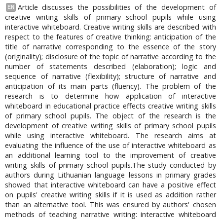
Article discusses the possibilities of the development of
EN
creative writing skills of primary school pupils while using
interactive whiteboard. Creative writing skills are described with
respect to the features of creative thinking: anticipation of the
title of narrative corresponding to the essence of the story
(originality); disclosure of the topic of narrative according to the
number of statements described (elaboration); logic and
sequence of narrative (flexibility); structure of narrative and
anticipation of its main parts (fluency). The problem of the
research is to determine how application of interactive
whiteboard in educational practice effects creative writing skills
of primary school pupils. The object of the research is the
development of creative writing skills of primary school pupils
while using interactive whiteboard. The research aims at
evaluating the influence of the use of interactive whiteboard as
an additional learning tool to the improvement of creative
writing skills of primary school pupils.The study conducted by
authors during Lithuanian language lessons in primary grades
showed that interactive whiteboard can have a positive effect
on pupils' creative writing skills if it is used as addition rather
than an alternative tool. This was ensured by authors' chosen
methods of teaching narrative writing: interactive whiteboard