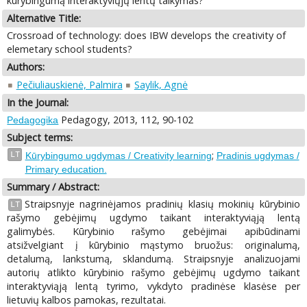
kūrybingumą interaktyviųjų lentų taikymas?
Alternative Title:
Crossroad of technology: does IBW develops the creativity of
elemetary school students?
Authors:
Pečiuliauskienė, Palmira
Saylik, Agnė
In the Journal:
Pedagogy, 2013, 112, 90-102
Pedagogika
Subject terms:
;
LT
Kūrybingumo ugdymas / Creativity learning
Pradinis ugdymas /
Primary education.
Summary / Abstract:
Straipsnyje nagrinėjamos pradinių klasių mokinių kūrybinio
LT
rašymo gebėjimų ugdymo taikant interaktyviąją lentą
galimybės. Kūrybinio rašymo gebėjimai apibūdinami
atsižvelgiant į kūrybinio mąstymo bruožus: originalumą,
detalumą, lankstumą, sklandumą. Straipsnyje analizuojami
autorių atlikto kūrybinio rašymo gebėjimų ugdymo taikant
interaktyviąją lentą tyrimo, vykdyto pradinėse klasėse per
lietuvių kalbos pamokas, rezultatai.