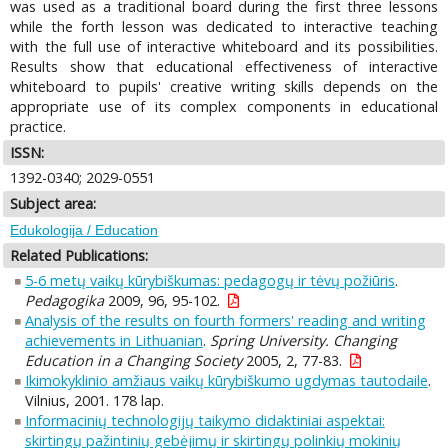
was used as a traditional board during the first three lessons
while the forth lesson was dedicated to interactive teaching
with the full use of interactive whiteboard and its possibilities.
Results show that educational effectiveness of interactive
whiteboard to pupils' creative writing skills depends on the
appropriate use of its complex components in educational
practice.
ISSN:
1392-0340; 2029-0551
Subject area:
Edukologija / Education
Related Publications:
5-6 metų vaikų kūrybiškumas: pedagogų ir tėvų požiūris
.
Pedagogika
2009, 96, 95-102.
Analysis of the results on fourth formers' reading and writing
achievements in Lithuanian
.
Spring University. Changing
Education in a Changing Society
2005, 2, 77-83.
Ikimokyklinio amžiaus vaikų kūrybiškumo ugdymas tautodaile
.
Vilnius, 2001. 178 lap.
Informacinių technologijų taikymo didaktiniai aspektai:
skirtingų pažintinių gebėjimų ir skirtingų polinkių mokinių