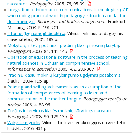
nuostatos
.
Pedagogika
2005, 76, 95-99.
Integration of information communications technologies (ICT)
when doing practical work in pedagogy: situation and factors
determining it
.
Bildungs- und Kulturmanagement.
Frankfurt,
M.: Lang, 2008. P. 191-201.
Istorinė (lyginamoji) didaktika
. Vilnius : Vilniaus pedagoginis
universitetas, 2001. 189 p.
Mokytojų ir tėvų požiūris į pradinių klasių mokinių kūrybą
.
Pedagogika
2006, 84, 141-145.
Operation of educational software in the process of teaching
natural sciences in Lithuanian comprehensive school
.
Informatics in education
2005, 4,2, 293-307.
Pradinių klasių mokinių kūrybingumo ugdymas pasakomis
.
Šiauliai, 2004. 195 lap.
Reading and writing achievments as an assumption of the
formation of competences of learning to learn and
communication in the mother tongue
.
Pedagoģija: teorija un
prakse
2006, 4, 88-96.
Trečios ir ketvirtos klasės mokinių kūrybinės nuostatos
.
Pedagogika
2008, 90, 129-135.
Vaikystė ir grožis
. Vilnius : Lietuvos edukologijos universiteto
leidykla, 2016. 431 p.