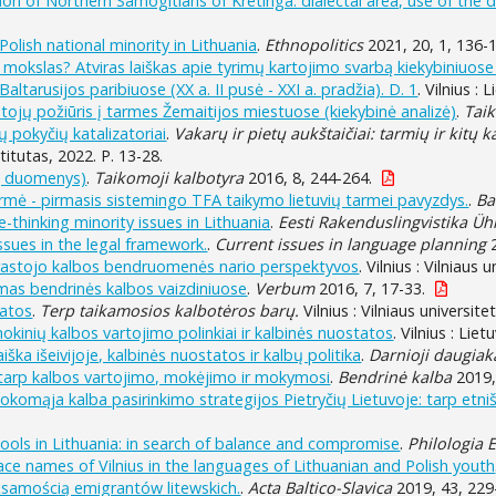
tion of Northern Samogitians of Kretinga: dialectal area, use of the di
Polish national minority in Lithuania
.
Ethnopolitics
2021, 20, 1, 136-
s mokslas? Atviras laiškas apie tyrimų kartojimo svarbą kiekybiniuos
Baltarusijos paribiuose (XX a. II pusė - XXI a. pradžia). D. 1
. Vilnius :
ntojų požiūris į tarmes Žemaitijos miestuose (kiekybinė analizė)
.
Taik
ų pokyčių katalizatoriai
.
Vakarų ir pietų aukštaičiai: tarmių ir kitų 
stitutas, 2022. P. 13-28.
ų duomenys)
.
Taikomoji kalbotyra
2016, 8, 244-264.
armė - pirmasis sistemingo TFA taikymo lietuvių tarmei pavyzdys.
.
Ba
thinking minority issues in Lithuania
.
Eesti Rakenduslingvistika Ü
issues in the legal framework.
.
Current issues in language planning
2
paprastojo kalbos bendruomenės nario perspektyvos
. Vilnius : Vilniaus 
nimas bendrinės kalbos vaizdiniuose
.
Verbum
2016, 7, 17-33.
tatos
.
Terp taikamosios kalbotėros barų.
Vilnius : Vilniaus universite
okinių kalbos vartojimo polinkiai ir kalbinės nuostatos
. Vilnius : Lie
ška išeivijoje, kalbinės nuostatos ir kalbų politika
.
Darnioji daugiak
ys tarp kalbos vartojimo, mokėjimo ir mokymosi
.
Bendrinė kalba
2019, 
mąja kalba pasirinkimo strategijos Pietryčių Lietuvoje: tarp etniš
hools in Lithuania: in search of balance and compromise
.
Philologia 
lace names of Vilnius in the languages of Lithuanian and Polish youth
żsamością emigrantów litewskich.
.
Acta Baltico-Slavica
2019, 43, 229