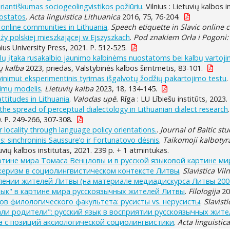
variantiškumas sociogeolingvistikos požiūriu
. Vilnius : Lietuvių kalbos 
uostatos
.
Acta linguistica Lithuanica
2016, 75, 76-204.
online communities in Lithuania
.
Speech etiquette in Slavic online
ży polskiej mieszkającej w Ejszyszkach
.
Pod znakiem Orła i Pogoni:
lnius University Press, 2021. P. 512-525.
inklų įtaka rusakalbio jaunimo kalbinėms nuostatoms bei kalbų vartoji
ų kalba
2023, priedas, Valstybinės kalbos šimtmetis, 83-101.
avinimui: eksperimentinis tyrimas išgalvotų žodžių pakartojimo testu
rimų modelis
.
Lietuvių kalba
2023, 18, 134-145.
ttitudes in Lithuania
.
Valodas upē.
Rīga : LU Lībiešu institūts, 2023. 
the spread of perceptual dialectology in Lithuanian dialect research
0. P. 249-266, 307-308.
 locality through language policy orientations.
.
Journal of Baltic stu
as: sinchroninis Saussure’o ir Fortunatovo dėsnis
.
Taikomoji kalbotyr
etuvių kalbos institutas, 2021. 239 p. + 1 atmintukas.
ртине мира Томаса Венцловы и в русской языковой картине ми
керизм в социолингвистическом контексте Литвы
.
Slavistica Vil
лении жителей Литвы (на материале медиадискурса Литвы 2004–
зык" в картине мира русскоязычных жителей Литвы
.
Filologija
20
ов филологического факультета: русисты vs. нерусисты
.
Slavist
дали родители": русский язык в восприятии русскоязычных жит
а с позиций аксиологической социолингвистики
.
Acta linguistic