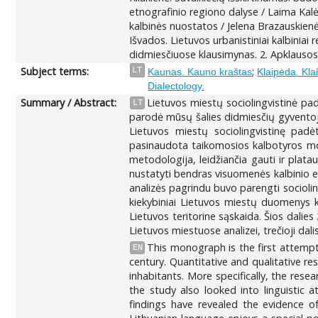
etnografinio regiono dalyse / Laima Kalė
kalbinės nuostatos / Jelena Brazauskienė.
Išvados. Lietuvos urbanistiniai kalbini
didmiesčiuose klausimynas. 2. Apklauso
Subject terms:
;
LT
Kaunas. Kauno kraštas
Klaipėda. Kla
Dialectology.
Summary / Abstract:
Lietuvos miestų sociolingvistinė padė
LT
parodė mūsų šalies didmiesčių gyventojų k
Lietuvos miestų sociolingvistinę padėt
pasinaudota taikomosios kalbotyros moks
metodologija, leidžiančia gauti ir plata
nustatyti bendras visuomenės kalbinio el
analizės pagrindu buvo parengti socioling
kiekybiniai Lietuvos miestų duomenys k
Lietuvos teritorine sąskaida. Šios dalies
Lietuvos miestuose analizei, trečioji dali
This monograph is the first attempt i
EN
century. Quantitative and qualitative r
inhabitants. More specifically, the rese
the study also looked into linguistic a
findings have revealed the evidence o