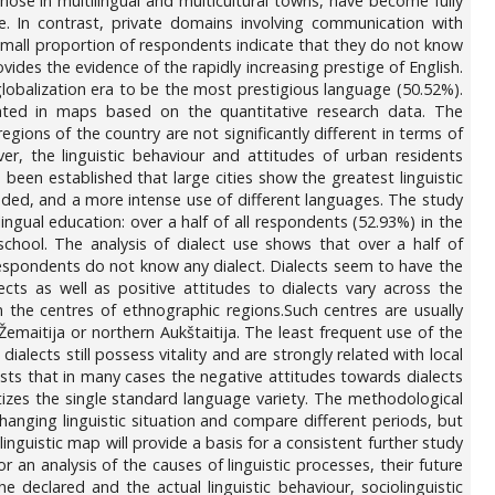
hose in multilingual and multicultural towns, have become fully
e. In contrast, private domains involving communication with
y small proportion of respondents indicate that they do not know
rovides the evidence of the rapidly increasing prestige of English.
he globalization era to be the most prestigious language (50.52%).
strated in maps based on the quantitative research data. The
regions of the country are not significantly different in terms of
r, the linguistic behaviour and attitudes of urban residents
 been established that large cities show the greatest linguistic
ncluded, and a more intense use of different languages. The study
ingual education: over a half of all respondents (52.93%) in the
school. The analysis of dialect use shows that over a half of
e respondents do not know any dialect. Dialects seem to have the
ts as well as positive attitudes to dialects vary across the
 the centres of ethnographic regions.Such centres are usually
 Žemaitija or northern Aukštaitija. The least frequent use of the
ialects still possess vitality and are strongly related with local
gests that in many cases the negative attitudes towards dialects
tizes the single standard language variety. The methodological
anging linguistic situation and compare different periods, but
linguistic map will provide a basis for a consistent further study
 an analysis of the causes of linguistic processes, their future
 declared and the actual linguistic behaviour, sociolinguistic