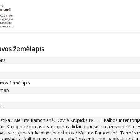
tuvos žemėlapis
ons
etuvos žemėlapis
c map
13.
istika / Meilutė Ramonienė, Dovilė Krupickaitė — I. Kalbos ir teritor
ienė. Kalbų mokėjimas ir vartojimas didžiuosiuose ir mažesniuose mi
s, vartojimas ir kalbinės nuostatos / Meilutė Ramonienė. Tarmės m
o savybės ar kalbėjimas? / Ineta Dabašinskienė, Eglė Dagilytė. Požiūri