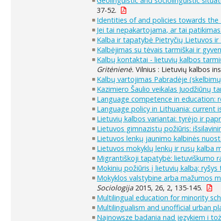
Geolinguistic and sociolinguistic situa
37-52.
Identities of and policies towards the 
Jei tai nepakartojama, ar tai patikima
Kalba ir tapatybė Pietryčių Lietuvos ir 
Kalbėjimas su tėvais tarmiškai ir gyve
Kalbų kontaktai - lietuvių kalbos tarmi
Gritėnienė.
Vilnius : Lietuvių kalbos in
Kalbų vartojimas Pabradėje (skelbim
Kazimiero Šaulio veikalas Juodžiūnų t
Language competence in education: re-
Language policy in Lithuania: current 
Lietuvių kalbos variantai: tyrėjo ir 
Lietuvos gimnazistų požiūris: išsilavi
Lietuvos lenkų jaunimo kalbinės nuos
Lietuvos mokyklų lenkų ir rusų kalba m
Migrantiškoji tapatybė: lietuviškumo rai
Mokinių požiūris į lietuvių kalbą: ryš
Mokyklos valstybine arba mažumos moko
Sociologija
2015, 26, 2, 135-145.
Multilingual education for minority sc
Multilingualism and unofficial urban p
Najnowsze badania nad językiem i to