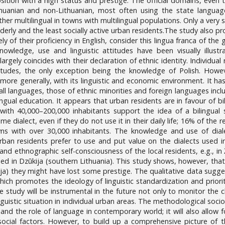
sition with a high status and prestige. The official domains, even t
ithuanian and non-Lithuanian, most often using the state languag
ther multilingual in towns with multilingual populations. Only a ver
 elderly and the least socially active urban residents.The study also p
vely of their proficiency in English, consider this lingua franca of t
knowledge, use and linguistic attitudes have been visually illu
rgely coincides with their declaration of ethnic identity. Individual 
itudes, the only exception being the knowledge of Polish. Howeve
 more generally, with its linguistic and economic environment. It has
 in all languages, those of ethnic minorities and foreign languages i
ngual education. It appears that urban residents are in favour of bil
with 40,000–200,000 inhabitants support the idea of a bilingual 
e dialect, even if they do not use it in their daily life; 16% of th
ns with over 30,000 inhabitants. The knowledge and use of dialec
rban residents prefer to use and put value on the dialects used in
 and ethnographic self-consciousness of the local residents, e.g., in
ed in Dzūkija (southern Lithuania). This study shows, however, that d
ūkija) they might have lost some prestige. The qualitative data sug
ich promotes the ideology of linguistic standardization and priori
tudy will be instrumental in the future not only to monitor the ch
nguistic situation in individual urban areas. The methodological socio
 the role of language in contemporary world; it will also allow for
ocial factors. However, to build up a comprehensive picture of the