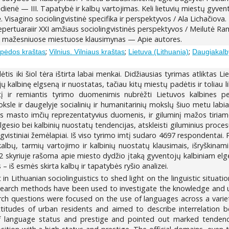
dienė — III. Tapatybė ir kalbų vartojimas. Keli lietuvių miestų gyven
 Visagino sociolingvistinė specifika ir perspektyvos / Ala Lichačiova
ai repertuaraiir XXI amžiaus sociolingvistinės perspektyvos / Meilut
s mažesniuose miestuose klausimynas — Apie autores.
;
;
;
ipėdos kraštas
Vilnius. Vilniaus kraštas
Lietuva (Lithuania)
Daugiakalby
tis iki šiol tėra ištirta labai menkai. Didžiausias tyrimas atliktas L
albinę elgseną ir nuostatas, tačiau kitų miestų padėtis ir toliau liko
į ir remiantis tyrimo duomenimis nubrėžti Lietuvos kalbines pers
le ir daugelyje socialinių ir humanitarinių mokslų šiuo metu labia
us masto imčių reprezentatyvius duomenis, ir giluminį mažos tiriamo
gesio bei kalbinių nuostatų tendencijas, atskleisti giluminius proces
vistiniai žemėlapiai. Iš viso tyrimo imtį sudaro 4697 respondentai. Pi
albų, tarmių vartojimo ir kalbinių nuostatų klausimais, išryškinam
 2 skyriuje rašoma apie miesto dydžio įtaką gyventojų kalbiniam elgesi
s – iš esmės skirta kalbų ir tapatybės ryšio analizei.
n Lithuanian sociolinguistics to shed light on the linguistic situati
esearch methods have been used to investigate the knowledge and us
arch questions were focused on the use of languages across a variet
ttitudes of urban residents and aimed to describe interrelation be
f language status and prestige and pointed out marked tendencie