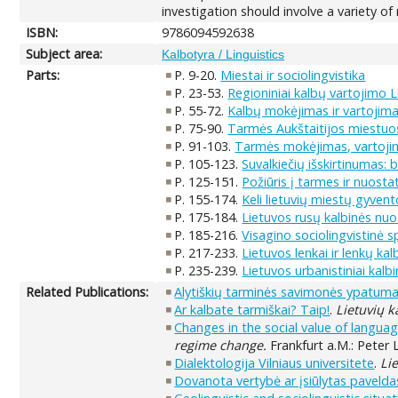
investigation should involve a variety 
ISBN:
9786094592638
Subject area:
Kalbotyra / Linguistics
Parts:
P. 9-20.
Miestai ir sociolingvistika
P. 23-53.
Regioniniai kalbų vartojimo
P. 55-72.
Kalbų mokėjimas ir vartojim
P. 75-90.
Tarmės Aukštaitijos miestuos
P. 91-103.
Tarmės mokėjimas, vartojim
P. 105-123.
Suvalkiečių išskirtinumas:
P. 125-151.
Požiūris į tarmes ir nuosta
P. 155-174.
Keli lietuvių miestų gyven
P. 175-184.
Lietuvos rusų kalbinės nu
P. 185-216.
Visagino sociolingvistinė s
P. 217-233.
Lietuvos lenkai ir lenkų ka
P. 235-239.
Lietuvos urbanistiniai kalb
Related Publications:
Alytiškių tarminės savimonės ypatuma
Ar kalbate tarmiškai? Taip!
.
Lietuvių k
Changes in the social value of langua
regime change.
Frankfurt a.M.: Peter 
Dialektologija Vilniaus universitete
.
Li
Dovanota vertybė ar įsiūlytas pavelda