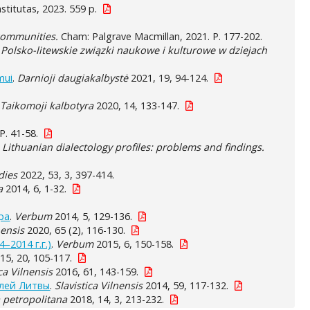
institutas, 2023. 559 p.
 communities.
Cham: Palgrave Macmillan, 2021. P. 177-202.
 Polsko-litewskie związki naukowe i kulturowe w dziejach
mui
.
Darnioji daugiakalbystė
2021, 19, 94-124.
.
Taikomoji kalbotyra
2020, 14, 133-147.
P. 41-58.
.
Lithuanian dialectology profiles: problems and findings.
dies
2022, 53, 3, 397-414.
a
2014, 6, 1-32.
ра
.
Verbum
2014, 5, 129-136.
nensis
2020, 65 (2), 116-130.
2014 г.г.)
.
Verbum
2015, 6, 150-158.
15, 20, 105-117.
ica Vilnensis
2016, 61, 143-159.
елей Литвы
.
Slavistica Vilnensis
2014, 59, 117-132.
a petropolitana
2018, 14, 3, 213-232.