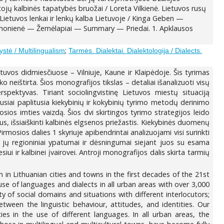
tojų kalbinės tapatybės bruožai / Loreta Vilkienė. Lietuvos rusų
. Lietuvos lenkai ir lenkų kalba Lietuvoje / Kinga Geben —
ė Ramonienė — Žemėlapiai — Summary — Priedai. 1. Apklausos
;
stė / Multilingualism
Tarmės. Dialektai. Dialektologija / Dialects.
ietuvos didmiesčiuose – Vilniuje, Kaune ir Klaipėdoje. Šis tyrimas
 neištirta. Šios monografijos tikslas – detaliai išanalizuoti visų
pektyvas. Tiriant sociolingvistinę Lietuvos miestų situaciją
usiai paplitusia kiekybinių ir kokybinių tyrimo metodų derinimo
sios imties vaizdą. Šios dvi skirtingos tyrimo strategijos leido
us, išsiaiškinti kalbinės elgsenos priežastis. Kiekybinės duomenų
rmosios dalies 1 skyriuje apibendrintai analizuojami visi surinkti
i jų regioniniai ypatumai ir dėsningumai siejant juos su esama
ui ir kalbinei įvairovei. Antroji monografijos dalis skirta tarmių
on in Lithuanian cities and towns in the first decades of the 21st
e of languages and dialects in all urban areas with over 3,000
y of social domains and situations with different interlocutors;
tween the linguistic behaviour, attitudes, and identities. Our
s in the use of different languages. In all urban areas, the