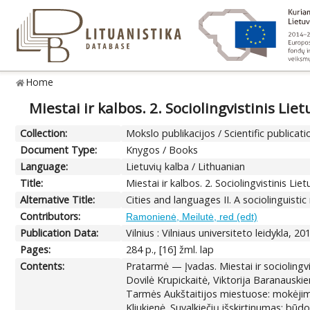
Home
Miestai ir kalbos. 2. Sociolingvistinis Lie
Collection:
Mokslo publikacijos / Scientific publicati
Document Type:
Knygos / Books
Language:
Lietuvių kalba / Lithuanian
Title:
Miestai ir kalbos. 2. Sociolingvistinis Li
Alternative Title:
Cities and languages II. A sociolinguisti
Contributors:
Ramonienė, Meilutė, red (edt)
Publication Data:
Vilnius : Vilniaus universiteto leidykla, 20
Pages:
284 p., [16] žml. lap
Contents:
Pratarmė — Įvadas. Miestai ir sociolingv
Dovilė Krupickaitė, Viktorija Baranausk
Tarmės Aukštaitijos miestuose: mokėjima
Kliukienė. Suvalkiečių išskirtinumas: būd