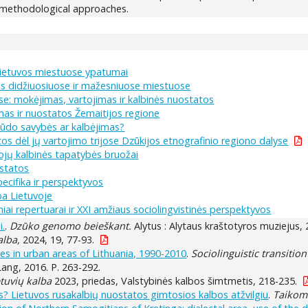
of methodological approaches.
 Lietuvos miestuose ypatumai
as didžiuosiuose ir mažesniuose miestuose
e: mokėjimas, vartojimas ir kalbinės nuostatos
as ir nuostatos Žemaitijos regione
 būdo savybės ar kalbėjimas?
tos dėl jų vartojimo trijose Dzūkijos etnografinio regiono dalyse
tojų kalbinės tapatybės bruožai
ostatos
pecifika ir perspektyvos
lba Lietuvoje
iniai repertuarai ir XXI amžiaus sociolingvistinės perspektyvos
i.
.
Dzūko genomo beieškant.
Alytus : Alytaus kraštotyros muziejus, 
alba,
2024, 19, 77-93.
ges in urban areas of Lithuania, 1990-2010
.
Sociolinguistic transitio
Lang, 2016. P. 263-292.
etuvių kalba
2023, priedas, Valstybinės kalbos šimtmetis, 218-235.
s? Lietuvos rusakalbių nuostatos gimtosios kalbos atžvilgiu
.
Taikomo