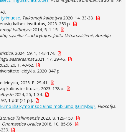
alect, linguistic attitudes
.
Acta linguistica Lithuanica
2018, 79,
149.
e tyrimuose
.
Taikomoji kalbotyra
2020, 14, 33-38.
 Lietuvių kalbos institutas, 2023. 259 p.
omoji kalbotyra
2014, 5, 1-15.
kalbų sąveika / sudarytojos: Jolita Urbanavičienė, Aurelija
ltistica,
2024, 59, 1, 143-174.
hingu aastaraamat
2021, 17, 29-45.
025, 26, 1, 43-62.
universiteto leidykla, 2020. 347 p.
to leidykla, 2023. P. 29-41.
tuvių kalbos institutas, 2023. 178 p.
albystė
2024, 25, 1-34.
92, 1 pdf (21 p.).
kumo išlaikymo ir socialinio mobilumo galimybių?
.
Filosofija.
Estonica Tallinnensis
2023, 8, 129-153.
.
Onomastica Uralica
2018, 10, 85-96.
-239.