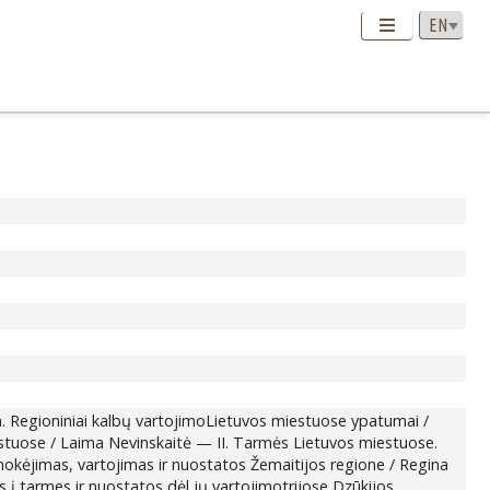
ija. Regioniniai kalbų vartojimoLietuvos miestuose ypatumai /
estuose / Laima Nevinskaitė — II. Tarmės Lietuvos miestuose.
okėjimas, vartojimas ir nuostatos Žemaitijos regione / Regina
s į tarmes ir nuostatos dėl jų vartojimotrijose Dzūkijos