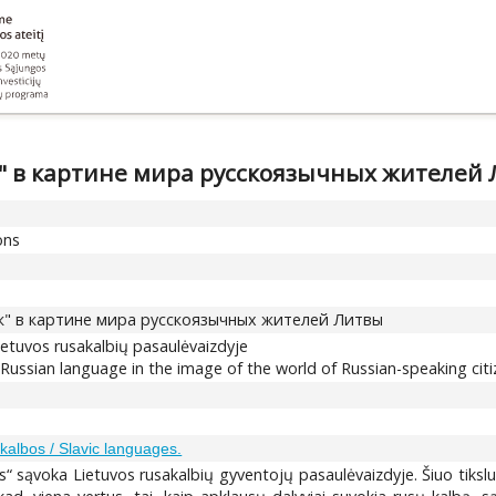
" в картине мира русскоязычных жителей
ons
к" в картине мира русскоязычных жителей Литвы
ietuvos rusakalbių pasaulėvaizdyje
Russian language in the image of the world of Russian-speaking citi
kalbos / Slavic languages.
 sąvoka Lietuvos rusakalbių gyventojų pasaulėvaizdyje. Šiuo tikslu na