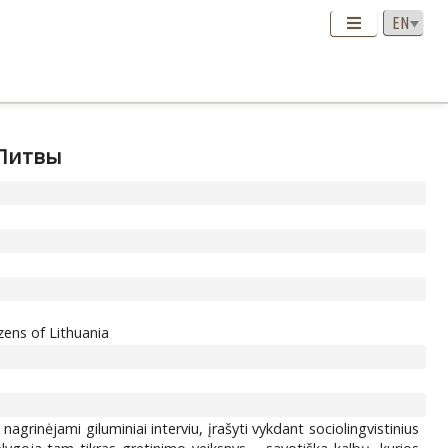
 Литвы
zens of Lithuania
grinėjami giluminiai interviu, įrašyti vykdant sociolingvistinius