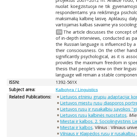
projektus 2007–2012 m. Analizė rodo, ka
nuolat koegzistuoja ne tik gyvenamojoje
respondentams yra reikšminga psichologi
maksimalią kalbinę laisvę. Apklausų daly
vartojamas kalbas savaime yra sociolingvi
The article discusses the concept of
EN
of in-depth interviews, conducted as pa
the Russian language is influenced by a
their consciousness. On the other hand
significantly psychological, as it is a
provides the maximum freedom in speech.
thesis that people’s view on their lingui
language will remain a stable component 
ISSN:
1392-561X
Subject area:
Kalbotyra / Linguistics
Related Publications:
Lietuvos etninių grupių adaptacija: ko
Lietuvos miestų rusų diasporos portr
Lietuvos rusų ir rusakalbių sąvokos "
Lietuvos rusų kalbinės nuostatos
.
Mies
Miestai ir kalbos. 2. Sociolingvistinis 
Miestai ir kalbos
. Vilnius : Vilniaus uni
Vilniaus ir Klaipėdos rusų ir rusakalb