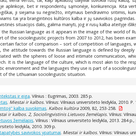
d, viena vertus, tai, kaip apklausų dalyviai suvokia rusų kalbą, s
 aplinkoje, bet ir respondentų sąmonėje, konkurencija. Kita vertus
škai, ji siejama su negriežto, intymaus bendravimo sritimis, kurio
viams tai yra brangintinos kultūros kalba ir jų savivokos pagrindas. 
stinės situacijos dalis, galima manyti, jog ir rusų kalba ateityje išli
 the Russian language as it appears in the image of the world of Ru
rt of the sociolinguistic projects from 2007 to 2012, has been exam
 certain factor of comparison – sort of competition of languages, w
, the attitude towards the Russian language is defined by deeply i
ssociated with the spheres of loose and intimate communication, wh
 It is the language of the culture, which is most akin to the resp
stic environment and the languages they use is part of a sociolinguis
of the Lithuanian sociolinguistic situation.
ntekstas ir eiga
. Vilnius : Eugrimas, 2003. 285 p.
etas
.
Miestai ir kalbos.
Vilnius: Vilniaus universiteto leidykla, 2010. P.
gimtoji" kalba suvokimas
.
Kalbos kultūra
2009, 82, 253-258.
tai ir kalbos. 2, Sociolingvistinis Lietuvos žemėlapis.
Vilnius: Vilnia
Lietuvos žemėlapis
. Vilnius : Vilniaus universiteto leidykla, 2013. 284 p.,
versiteto leidykla, 2010. 309 p.
ių tapatybės savivokos ypatumai
.
Miestai ir kalbos.
Vilnius: Vilniaus un