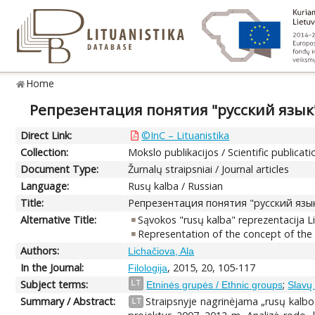
Home
Репрезентация понятия "русский язык
Direct Link:
©InC – Lituanistika
Collection:
Mokslo publikacijos / Scientific publicati
Document Type:
Žurnalų straipsniai / Journal articles
Language:
Rusų kalba / Russian
Title:
Репрезентация понятия "русский язы
Alternative Title:
Sąvokos "rusų kalba" reprezentacija L
Representation of the concept of the 
Authors:
Lichačiova, Ala
In the Journal:
, 2015, 20, 105-117
Filologija
Subject terms:
;
LT
Etninės grupės / Ethnic groups
Slavų 
Summary / Abstract:
Straipsnyje nagrinėjama „rusų kalbos“
LT