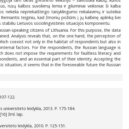
ąlygoja tam tikras gretinimo veiksnys – savotiška kalbų, kurios
, rusų kalbos suvokimą lemia ir giluminiai veiksniai: ši kalba
s nekelia nepriekaištingo taisyklingumo reikalavimų ir suteikia
Remiantis teiginiu, kad žmonių požiūris į jų kalbinę aplinką bei
ks stabiliu Lietuvos sociolingvistinės situacijos komponentu.
ssian-speaking citizens of Lithuania. For this purpose, the data
ined. Analysis reveals that, on the one hand, the perception of
hich coexist not only in the habitat of respondents but also in
nternal factors. For the respondents, the Russian language is
ich does not impose the requirements for faultless literacy and
ondents, and an essential part of their identity. Accepting the
tic situation, it seems that in the foreseeable future the Russian
 107-122.
us universiteto leidykla, 2013. P. 175-184.
 [16] žml. lap.
iversiteto leidykla, 2010. P. 125-151.